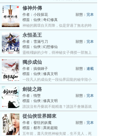
都…
修神外傳
作者：
小段探花
狀態：
完本
標簽：仙俠 | 奇幻修真
神秘的圓環自天而降，似是穿過了無名的時
空…
永恒圣王
作者：
雪滿弓刀
狀態：
完本
標簽：仙俠 | 幻想修仙
靈根殘缺的少年，得神秘女子傳授一部無上
妖…
獨步成仙
作者：
搞個錘子
狀態：
連載
標簽：仙俠 | 修真文明
一段凡人的成仙史一段仙界囚龍的秘辛陸小
天…
劍徒之路
作者：
惰墮
狀態：
完本
標簽：仙俠 | 修真文明
誰說沒有丹藥就不能精進？誰說不會煉器就
沒…
從仙俠世界歸來
作者：
發狂的妖魔
狀態：
完本
標簽：都市 | 異術超能
五年前，蕭凡突然神秘失蹤，生不見人，死