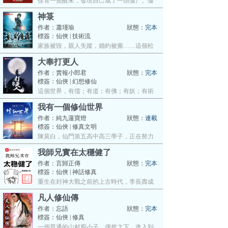
徐青一覺醒來，發現自己成了一頭僵尸。僵
尸…
神箓
作者：
蕭瑾瑜
狀態：
完本
標簽：仙俠 | 技術流
家族被毀，親人失蹤，婚約被撕……這個松
煙…
大奉打更人
作者：
賣報小郎君
狀態：
完本
標簽：仙俠 | 幻想修仙
這個世界，有儒；有道；有佛；有妖；有術
士…
我有一個修仙世界
作者：
純九蓮寶燈
狀態：
連載
標簽：仙俠 | 修真文明
陳莫白，仙門第五高中高三學子，正在努力
復…
我師兄實在太穩健了
作者：
言歸正傳
狀態：
完本
標簽：仙俠 | 神話修真
重生在封神大戰之前的上古時代，李長壽成
了…
凡人修仙傳
作者：
忘語
狀態：
完本
標簽：仙俠 | 修真
一個普通的山村窮小子，偶然之下，進入到