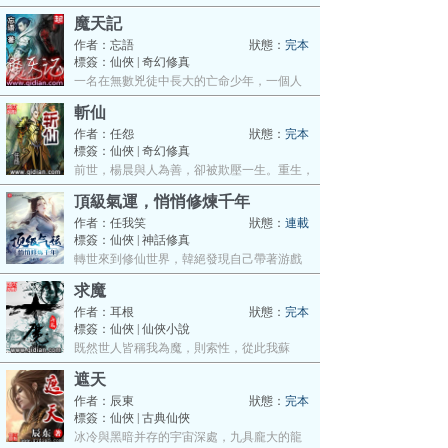
不…
魔天記
作者：
忘語
狀態：
完本
標簽：仙俠 | 奇幻修真
一名在無數兇徒中長大的亡命少年，一個人
與…
斬仙
作者：
任怨
狀態：
完本
標簽：仙俠 | 奇幻修真
前世，楊晨與人為善，卻被欺壓一生。重生，
…
頂級氣運，悄悄修煉千年
作者：
任我笑
狀態：
連載
標簽：仙俠 | 神話修真
轉世來到修仙世界，韓絕發現自己帶著游戲
屬…
求魔
作者：
耳根
狀態：
完本
標簽：仙俠 | 仙俠小說
既然世人皆稱我為魔，則索性，從此我蘇
銘……
遮天
作者：
辰東
狀態：
完本
標簽：仙俠 | 古典仙俠
冰冷與黑暗并存的宇宙深處，九具龐大的龍