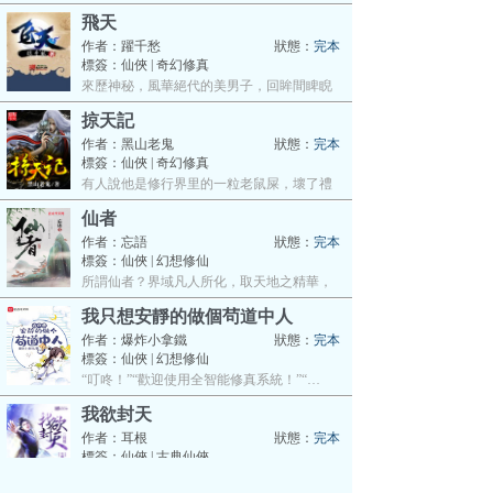
尸…
飛天
作者：
躍千愁
狀態：
完本
標簽：仙俠 | 奇幻修真
來歷神秘，風華絕代的美男子，回眸間睥睨
天…
掠天記
作者：
黑山老鬼
狀態：
完本
標簽：仙俠 | 奇幻修真
有人說他是修行界里的一粒老鼠屎，壞了禮
義…
仙者
作者：
忘語
狀態：
完本
標簽：仙俠 | 幻想修仙
所謂仙者？界域凡人所化，取天地之精華，
脫…
我只想安靜的做個茍道中人
作者：
爆炸小拿鐵
狀態：
完本
標簽：仙俠 | 幻想修仙
“叮咚！”“歡迎使用全智能修真系統！”“…
我欲封天
作者：
耳根
狀態：
完本
標簽：仙俠 | 古典仙俠
我若要有，天不可無。我若要無，天不許