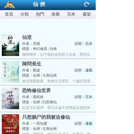
仙俠
首頁
分類
熱門
推薦
完本
書架
仙逆
作者：
耳根
狀態：
完本
標簽：奇幻修真 | 仙俠
幾經轉折，以平庸的資質踏入仙途，歷經坎
坷…
陣問長生
作者：
觀虛
狀態：
連載
標簽：仙俠 | 古典仙俠
修道階層森嚴，散修生活困苦。十歲的墨畫，
…
恐怖修仙世界
作者：
龍蛇枝
狀態：
完本
標簽：仙俠 | 幻想修仙
若是可以選擇，周凡永遠不想降臨這個恐怖
世…
只想躺尸的我被迫修仙
作者：
一荷知夏
狀態：
連載
標簽：仙俠 | 古典仙俠