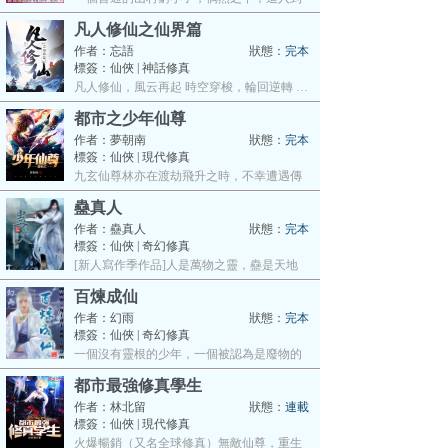
當…
凡人修仙之仙界篇
作者：
忘語
狀態：
完本
標簽：仙俠 | 神話修真
凡人修仙，風云再起 時空穿梭，輪回逆轉 …
都市之少年仙尊
作者：
夢朝南
狀態：
完本
標簽：仙俠 | 現代修真
九玄仙尊林亦在渡劫飛升之時，不幸遭遇傳
說…
蠱真人
作者：
蠱真人
狀態：
完本
標簽：仙俠 | 奇幻修真
[新人寫作季作品]人是萬物之靈，蠱是天地
真…
百煉成仙
作者：
幻雨
狀態：
完本
標簽：仙俠 | 奇幻修真
一個沒有靈根的少年，一個被認為是廢物的
家…
都市最強修真學生
作者：
林北留
狀態：
連載
標簽：仙俠 | 現代修真
火爆暢銷（又名全球修真）無敵仙尊，重生