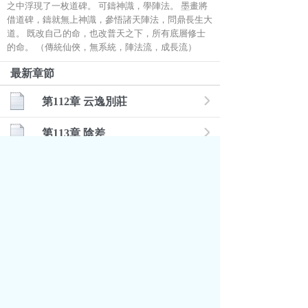
之中浮現了一枚道碑。 可鑄神識，學陣法。 墨畫將
借道碑，鑄就無上神識，參悟諸天陣法，問鼎長生大
道。 既改自己的命，也改普天之下，所有底層修士
的命。 （傳統仙俠，無系統，陣法流，成長流）
最新章節
第112章 云逸別莊
第113章 陰差
第114章 陣法與木牛
第115章 流民
第118章 土生
頁面執行時間: 0.031894