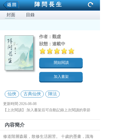
陣問長生
封面
目錄
作者：
觀虛
狀態：
連載中
開始閱讀
加入書架
仙俠
古典仙俠
陣法
更新時間:2026-08-08
【上次閱讀】:加入書架后可自動記錄上次閱讀的章節
內容簡介
修道階層森嚴，散修生活困苦。 十歲的墨畫，識海