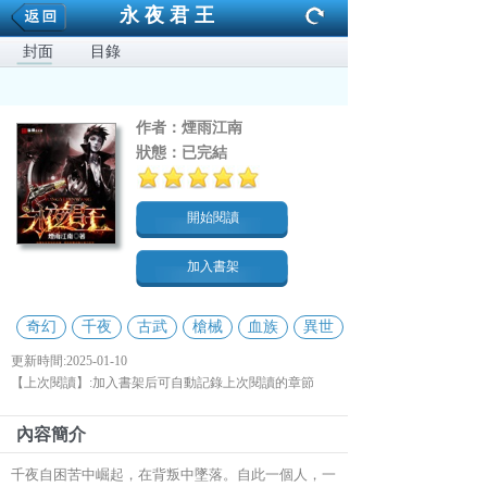
永夜君王
封面
目錄
作者：
煙雨江南
狀態：
已完結
開始閱讀
加入書架
奇幻
千夜
古武
槍械
血族
異世
更新時間:2025-01-10
【上次閱讀】:加入書架后可自動記錄上次閱讀的章節
內容簡介
千夜自困苦中崛起，在背叛中墜落。自此一個人，一