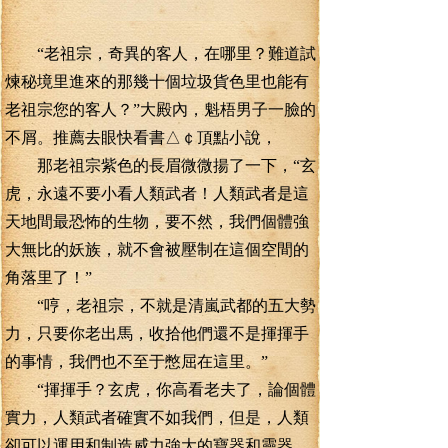
“老祖宗，奇異的客人，在哪里？難道試
煉秘境里進來的那幾十個垃圾貨色里也能有
老祖宗您的客人？”大殿內，魁梧男子一臉的
不屑。推薦去眼快看書△￠頂點小說，
那老祖宗紫色的長眉微微揚了一下，“玄
虎，永遠不要小看人類武者！人類武者是這
天地間最恐怖的生物，要不然，我們個體強
大無比的妖族，就不會被壓制在這個空間的
角落里了！”
“哼，老祖宗，不就是清嵐武都的五大勢
力，只要你老出馬，收拾他們還不是揮揮手
的事情，我們也不至于憋屈在這里。”
“揮揮手？玄虎，你高看老夫了，論個體
實力，人類武者確實不如我們，但是，人類
卻可以運用和制造威力強大的寶器和靈器，