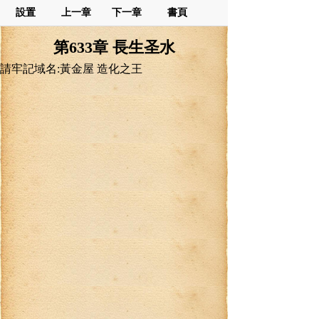
設置
上一章
下一章
書頁
第633章 長生圣水
請牢記域名:黃金屋 造化之王