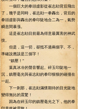
一個巨大的拳頭虛影從崔志勛背后飛出
了，幾乎是同時，崔志勛一拳轟出，背后的
拳頭虛影與轟出的拳印陡地合二為一，氣勢
瞬息間暴漲。
這是崔志勛目前最為得意最厲害的神武
技。
但是，這一切，卻抵不過兩個字。不，
準確說應該是三個字！
“鎮壓！”
葉真冰冷的聲音響起。碎玉印陡地一
沉，鎮壓毫光與崔志勛的拳印狠狠的碰撞在
一起。
下一剎那，崔志勛滿懷期待的目光陡地
變得無比的震驚！
因為在碎玉印的鎮壓毫光之下，他的拳
印竟然被震散！