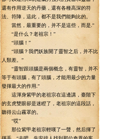
還有作用逆天的丹藥，還有各種高深的符
法、符陣，這此，都不是我們能夠比的。
當然，最重要的，并不是這些，而是.”
“是什么？老祖宗！”
“頭腦！”
“頭腦？我們妖族開了靈智之后，并不比
人類差。”
“靈智跟頭腦是兩個概念，有靈智，并不
等于有頭腦，有了頭腦，才能用最少的力量
發揮最大的作用.”
這渾身紫甲的老祖宗在這邊講，臺階下
的玄虎雙眼卻是迷瞪了，老祖宗的這段話，
聽得云山霧罩的。
“哎”
那位紫甲老祖宗輕嘆了一聲，然后揮了
揮手，“去吧，先安排人找到那位奇異的客