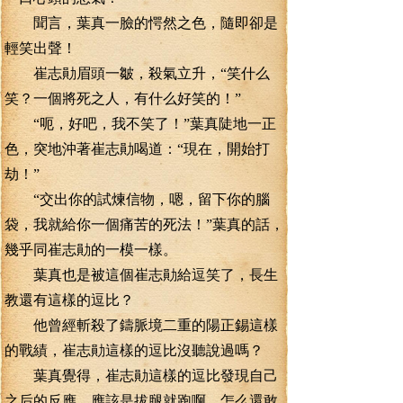
聞言，葉真一臉的愕然之色，隨即卻是
輕笑出聲！
崔志勛眉頭一皺，殺氣立升，“笑什么
笑？一個將死之人，有什么好笑的！”
“呃，好吧，我不笑了！”葉真陡地一正
色，突地沖著崔志勛喝道：“現在，開始打
劫！”
“交出你的試煉信物，嗯，留下你的腦
袋，我就給你一個痛苦的死法！”葉真的話，
幾乎同崔志勛的一模一樣。
葉真也是被這個崔志勛給逗笑了，長生
教還有這樣的逗比？
他曾經斬殺了鑄脈境二重的陽正錫這樣
的戰績，崔志勛這樣的逗比沒聽說過嗎？
葉真覺得，崔志勛這樣的逗比發現自己
之后的反應，應該是拔腿就跑啊，怎么還敢