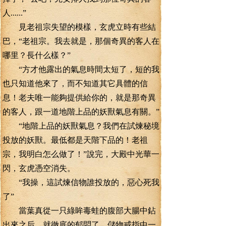
人......”
見老祖宗失望的模樣，玄虎立時有些結
巴，“老祖宗。我去就是，那個奇異的客人在
哪里？長什么樣？”
“方才他露出的氣息時間太短了，短的我
也只知道他來了，而不知道其它具體的信
息！老夫唯一能夠提供給你的，就是那奇異
的客人，跟一道地階上品的妖獸氣息有關。”
“地階上品的妖獸氣息？我們在試煉秘境
投放的妖獸。最低都是天階下品的！老祖
宗，我明白怎么做了！”說完，大殿中光華一
閃，玄虎憑空消失。
“我操，這試煉信物誰投放的，惡心死我
了”
當葉真從一只綠眸毒蛙的腹部大腸中鉆
出來之后，就徹底的郁悶了，儲物戒指中一