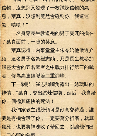
信物，沒想到又發現了一枚試煉信物的氣
息，葉真，沒想到竟然會碰到你，我這運
氣，嘖嘖！”
一名身穿長生教道袍的男子突兀的擋在
了葉真面前，一臉的笑意。
葉真認得，內事堂堂主朱令給他做過介
紹，這名男子名為崔志勛，乃是長生教參加
歸靈大會的五名武者之中戰力排行第三的武
者，修為高達鑄脈境二重巔峰。
下一剎那，崔志勛嘴角露出一絲玩味的
神情，“葉真，交出試煉信物，然后，我會給
你一個極其痛快的死法！
我們家教主跟統領可是刻意交待過，誰
要是有機會殺了你，一定要萬分折磨，就算
殺死，也要將神魂收了帶回去，以讓他們出
一口心頭的惡氣！”