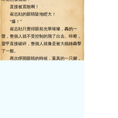
直接被震散啊！
崔志勛的眼睛陡地瞪大！
“爆！”
崔志勛只覺得眼前光華璀璨，轟的一
聲，整個人就不受控制的飛了出去。咔嚓，
靈甲直接破碎，整個人就像是被大鐵錘轟擊
了一般。
再次睜開眼睛的時候，葉真的一只腳，
正踩在他的胸口和咽喉之上。靈力在葉真的
腳尖不停的噴吐著。
只要葉真意動，立時就能要了他的命。
葉真卻是滿意的點了點頭，修為從魂海
境三重提升到魂海境五重后期，這戰力提升
可不是蓋的。
尤其是這碎玉印這種可以隨著修為提升
而提升戰力的武技！