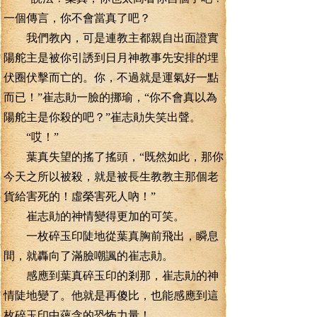
一個傳言，你不會當真了吧？
我們教內，可是連教主都親自出面證實
陽舵主是被你引誘到日月神教事先安排的埋
伏圈伏擊而亡的。你，不過就是運氣好一點
而已！”崔志勛一臉的挪瑜，“你不會真以為
陽舵主是你殺的吧？”崔志勛失笑出聲。
“哎！”
葉真失望的搖了搖頭，“既然如此，那你
今天之所以被殺，就是被長生教教主那個老
貨給害死的！虛榮害死人吶！”
崔志勛的神情變得更加的可笑。
一枚碎玉印陡地從葉真胸前飛出，瞬息
間，就轟向了滿臉嘲諷的崔志勛。
感應到葉真碎玉印的剎那，崔志勛的神
情陡地變了。他就是再傻比，也能感應到這
枚碎玉印中蘊含的恐怖力量！