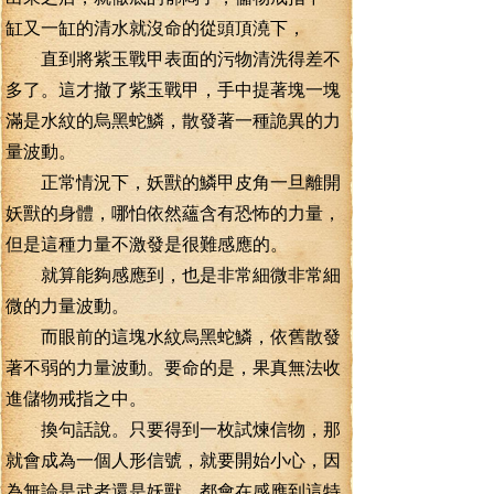
缸又一缸的清水就沒命的從頭頂澆下，
直到將紫玉戰甲表面的污物清洗得差不
多了。這才撤了紫玉戰甲，手中提著塊一塊
滿是水紋的烏黑蛇鱗，散發著一種詭異的力
量波動。
正常情況下，妖獸的鱗甲皮角一旦離開
妖獸的身體，哪怕依然蘊含有恐怖的力量，
但是這種力量不激發是很難感應的。
就算能夠感應到，也是非常細微非常細
微的力量波動。
而眼前的這塊水紋烏黑蛇鱗，依舊散發
著不弱的力量波動。要命的是，果真無法收
進儲物戒指之中。
換句話說。只要得到一枚試煉信物，那
就會成為一個人形信號，就要開始小心，因
為無論是武者還是妖獸，都會在感應到這特