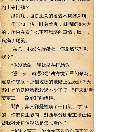
跑上來打劫？
說到底，還是葉真的名聲不夠響亮啊。
崔志勛一楞，盯著葉真，眼睛瞪得大大
的，仿佛在看什么不可思議的事情，臉上，
寫滿了嘲笑。
“葉真，我沒有聽錯吧，你竟然敢打劫
我？”
“你沒聽錯，我就是在打劫你！”
“憑什么，就憑你那魂海境五重的修為，
還是你屁股下那個垃圾的地階上品妖獸？天
階中品的妖獸我都殺過不少了哎！”崔志勛看
著葉真，一副好玩的模樣。
聞言，葉真卻是輕嘆了一口氣。“姓崔
的，你們長生教內，對西寧分舵舵主陽正錫
被我殺死這個說法是怎么看的？”
“說法？葉真，你也太高看你自個了吧？