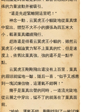
殊的力量波動并被吸引。
“還是先趕緊離開這里吧！”
神念一動，云翼虎王小貓陡地從葉真懷
中竄出。體型不大不小的擴張為四五米大
小，載著葉真繼續飛行。
趕路還是得看云翼虎王小貓的，雖然云
翼虎王小貓論實力幫不上葉真的忙，但是速
度上，依舊比葉真強。強的還不是一點半
點。
云翼虎王剛剛飛出還沒有上百里，葉真
的眉頭就猛地一皺，隨后一喜，“似乎又感應
到一塊試煉信物，這運氣不錯啊！”
幾乎是葉真出聲的同時，一道流光陡地
從云層之中穿出，猛不丁的就落在了葉真面
前。
“哈哈，運氣不錯，剛剛找到了一枚試煉