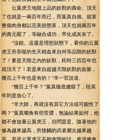
云翼虎王地階上品的妖獸的壽命。頂天
了也就是一兩百年而已，而葉真自個。就算
整個肉身都以完美狀態算，頂天也就兩百年
的壽元罷了，等融合成功，早化成灰灰了。
“沒錯。這還是理想狀態下，看你的云翼
虎王所吞噬的先天精血來自何等品階的妖獸
了！要是天階之內的妖獸，耗時三四百年也
就頂天了！若是來自超越天階妖獸的血脈，
幾百上千年也是有的！”羊一官說道。
“幾百上千年？”葉真徹底傻眼了，段英
年則是放心了。
“羊大師，再就沒有其它方法或可能性了
嗎？”葉真嘴角有些苦澀，無論結果如何，他
都不會放棄云翼虎王，但問題是。隨著他的
修為越來越高，所接觸的武者層次越來越
高，若是云翼虎王不能進階的話。處境將會