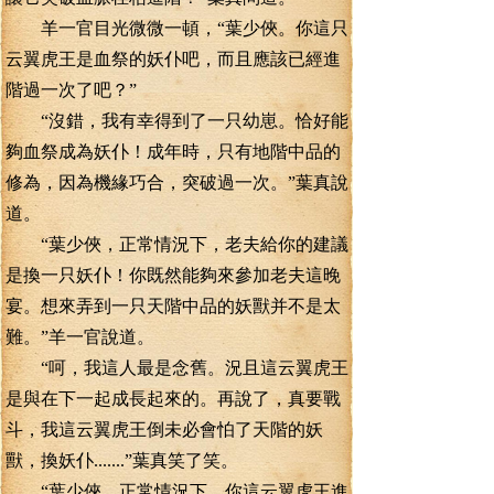
羊一官目光微微一頓，“葉少俠。你這只
云翼虎王是血祭的妖仆吧，而且應該已經進
階過一次了吧？”
“沒錯，我有幸得到了一只幼崽。恰好能
夠血祭成為妖仆！成年時，只有地階中品的
修為，因為機緣巧合，突破過一次。”葉真說
道。
“葉少俠，正常情況下，老夫給你的建議
是換一只妖仆！你既然能夠來參加老夫這晚
宴。想來弄到一只天階中品的妖獸并不是太
難。”羊一官說道。
“呵，我這人最是念舊。況且這云翼虎王
是與在下一起成長起來的。再說了，真要戰
斗，我這云翼虎王倒未必會怕了天階的妖
獸，換妖仆.......”葉真笑了笑。
“葉少俠，正常情況下，你這云翼虎王進