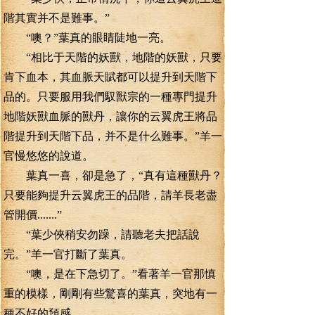
階其實并不是難事。”
“噢？”葉真的眼睛陡地一亮。
“相比于天階的妖獸，地階的妖獸，只要
肯下血本，其血脈天賦都可以提升到天階下
品的。只要服用我們馭獸宗的一種專門提升
地階妖獸血脈的獸丹，讓你的云翼虎王將品
階提升到天階下品，并不是什么難事。”羊一
官慢悠悠的說道。
葉真一喜，卻是急了，“真有這種獸丹？
只要能夠提升云翼虎王的品階，請羊長老盡
管開價.......”
“葉少俠稍安勿躁，請聽老夫把話說
完。”羊一官打斷了葉真。
“噢，是在下急切了。”看著羊一官那慎
重的模樣，剛剛有些驚喜的葉真，突地有一
種不好的預感。