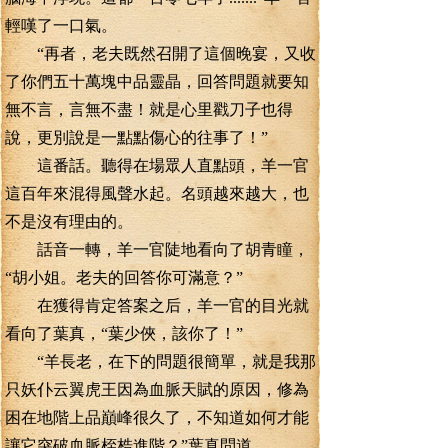
輕嘆了一口氣。
“再者，老夫既然召開了這個晚宴，又收
了你們五十萬塊中品靈晶，回答問題就要知
無不言，言無不盡！就是心里戳刀子也得
說，更別說是一點點傷心的往事了！”
這番話。聽得在場眾人直點頭，羊一官
這百年來混得風聲水起。名頭越來越大，也
不是沒有理由的。
話音一轉，羊一官陡地看向了胡青瞳，
“胡小姐。老夫的回答你可滿意？”
在獲得肯定答案之后，羊一官的目光就
看向了葉真，“葉少俠，該你了！”
“羊長老，在下的問題很簡單，就是我那
只妖仆云翼虎王因為血脈天賦的原因，修為
困在地階上品巔峰很久了，不知道如何才能
讓它突破血脈桎梏進階？”葉真問道。