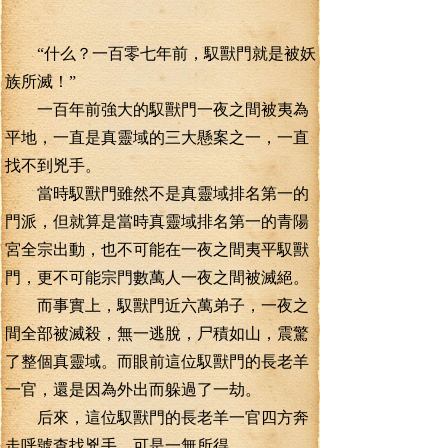
“什么？一百零七年前，馭獸門就是被妖
族所滅！”
一百年前強大的馭獸門一夜之間被夷為
平地，一直是真靈域的三大懸案之一，一直
找不到兇手。
當時馭獸門雖然不是真靈域排名第一的
門派，但就算是當時真靈域排名第一的青陽
宮全宗出動，也不可能在一夜之間夷平馭獸
門，更不可能宗門數萬人一夜之間被滅絕。
而事實上，馭獸門近六萬弟子，一夜之
間全部被滅殺，無一逃脫，尸積如山，震驚
了整個真靈域。而眼前這位馭獸門的長老羊
一官，還是因為外出而躲過了一劫。
后來，這位馭獸門的長老羊一官四方奔
走呼號查找兇手，可是一無所得。