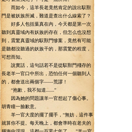
而如今，這羊長老竟然肯定的說出馭獸
門是被妖族所滅，難道是查出什么線索了？
好多人包括葉真在內，今天都是第一次
聽到真靈域內有妖族的存在，但怎么也沒想
到，震驚真靈域的馭獸門慘案，竟然有可能
是聽都沒聽過的妖族干的，那震驚的程度，
可想而知。
說實話，這句話若不是從馭獸門殘存的
長老羊一官口中所出，恐怕任何一個聽到人
的，都會送出兩個字——荒謬！
“抱歉，我不知道.......”
因為她的問題讓羊一官想起了傷心事。
胡青瞳一臉歉意。
羊一官大度的擺了擺手，“無妨，這件事
就算你不提。每天晚上，都會準時在老夫的
腦海中浮現。這都一百零七年了.......”羊一官