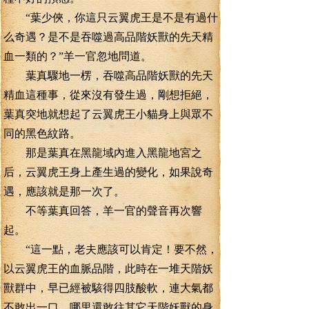
“葉少俠，你這只云翼虎王是不是有過什
么奇遇？是不是吞噬過高品階妖獸的先天精
血一類的？”羊一官忽地問道。
葉真驟地一楞，吞噬高品階妖獸的先天
精血這種事，從來沒有發生過，剛想拒絕，
葉真突地就想起了云翼虎王小貓身上與眾不
同的黑色紋路。
那是葉真在黑龍域內進入黑龍地宮之
后，云翼虎王身上產生過的變化，如果說奇
遇，應該就是那一次了。
不等葉真回答，羊一官的聲音再次響
起。
“這一點，老夫應該可以肯定！要不然，
以云翼虎王的血脈品階，此時在一堆天階妖
獸群中，早已經被駭得四肢酸軟，連大氣都
不敢出一口，哪里還敢往其它天階妖獸的身