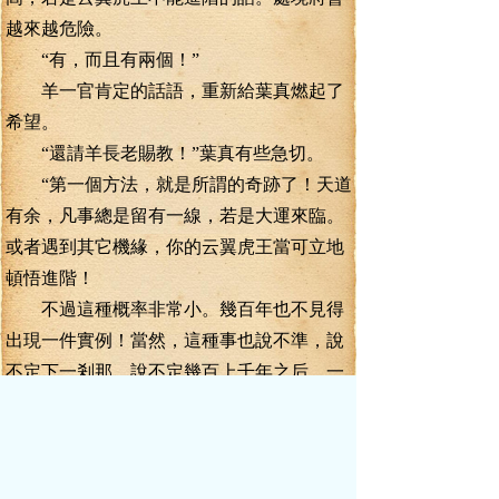
越來越危險。
“有，而且有兩個！”
羊一官肯定的話語，重新給葉真燃起了
希望。
“還請羊長老賜教！”葉真有些急切。
“第一個方法，就是所謂的奇跡了！天道
有余，凡事總是留有一線，若是大運來臨。
或者遇到其它機緣，你的云翼虎王當可立地
頓悟進階！
不過這種概率非常小。幾百年也不見得
出現一件實例！當然，這種事也說不準，說
不定下一剎那，說不定幾百上千年之后，一
切，都得看機緣了。”羊一官說道。
葉真苦笑著搖了搖頭，很明顯，這第一
個方法，壓根就是不可能的方法。
“那第二個方法呢？”