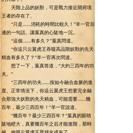
天階上品的妖獸，可是戰力接近開府境
王者的存在了。
“只是.......消耗的時間比較久！”羊一官后
邊的一句話。讓葉真的心陡地一沉。
“這個.......有多久？”葉真問道。
“你這只云翼虎王吞噬高品階妖獸的先天
精血有多久了？”羊一官再次問道。
想了一下，葉真答道，“大約三四年的功
夫。”
“三四年的功夫.......按如今融合血脈的進
度。正常情況下，你這云翼虎王想要完全融
合那強大妖獸的先天精血，可能需要.......幾
百年，最少三四百年！”羊一官說道。
“幾百年？最少三四百年？”葉真的眼睛
陡地瞪大，真要幾百年之后才能進階，那時
候，他跟云翼虎王早就化成灰了。