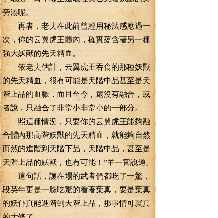
旁湊呢。
再者，老夫在此前曾經用秘法感應過一
次，你的云翼虎王體內，確實蘊含著另一種
強大妖獸的先天精血。
依老夫估計，云翼虎王吞食的那種妖獸
的先天精血，很有可能是天階中品甚至是天
階上品的血脈，而且至今，還沒有融合，或
者說，只融合了非常小非常小的一部分。
照這種情況，只要你的云翼虎王能夠融
合體內那高階妖獸的先天精血，就能夠自然
而然的進階到天階下品，天階中品，甚至是
天階上品的妖獸，也有可能！”羊一官說道。
這句話，讓在場的武者們都吃了一驚，
段英年更是一臉吃驚的看著葉真，要是葉真
的妖仆真能進階到天階上品，那事情可就真
的大條了。