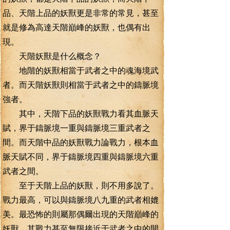
品、天階上品的妖獸更是非常的常見，甚至
就是修為高達天階巔峰的妖獸，也偶有出
現。
天階妖獸是什么概念？
地階的妖獸相當于武者之中的魂海境武
者。而天階妖獸則相當于武者之中的鑄脈境
強者。
其中，天階下品的妖獸戰力看其血脈天
賦，界于鑄脈境一重與鑄脈境三重武者之
間。而天階中品的妖獸戰力論戰力，根本血
脈天賦不同，界于鑄脈境四重與鑄脈境六重
武者之間。
至于天階上品的妖獸，則不用多說了。
戰力最高，可以與鑄脈境八九重的武者相媲
美。最恐怖的則屬那偶爾出現的天階巔峰的
妖獸，其戰力甚至無限接近于武者之中的開