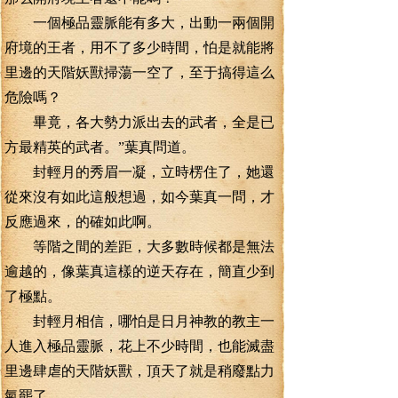
一個極品靈脈能有多大，出動一兩個開
府境的王者，用不了多少時間，怕是就能將
里邊的天階妖獸掃蕩一空了，至于搞得這么
危險嗎？
畢竟，各大勢力派出去的武者，全是已
方最精英的武者。”葉真問道。
封輕月的秀眉一凝，立時楞住了，她還
從來沒有如此這般想過，如今葉真一問，才
反應過來，的確如此啊。
等階之間的差距，大多數時候都是無法
逾越的，像葉真這樣的逆天存在，簡直少到
了極點。
封輕月相信，哪怕是日月神教的教主一
人進入極品靈脈，花上不少時間，也能滅盡
里邊肆虐的天階妖獸，頂天了就是稍廢點力
氣罷了。