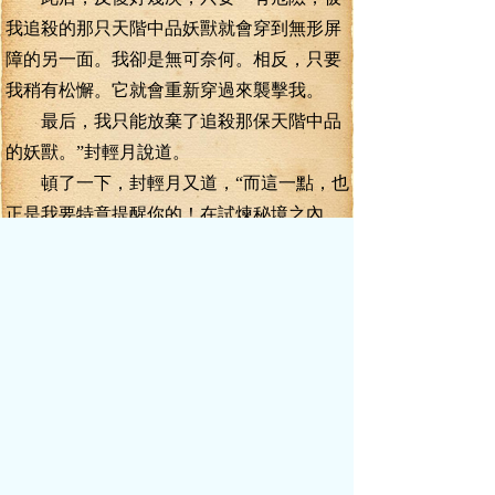
我追殺的那只天階中品妖獸就會穿到無形屏
障的另一面。我卻是無可奈何。相反，只要
我稍有松懈。它就會重新穿過來襲擊我。
最后，我只能放棄了追殺那保天階中品
的妖獸。”封輕月說道。
頓了一下，封輕月又道，“而這一點，也
正是我要特意提醒你的！在試煉秘境之內，
一旦發現前方的空氣有特殊的波動。就要馬
上減速！”
“我記住了！”葉真鄭重的點了點頭，“既
然如此，那這試煉秘境，說不定還真隱藏有
什么秘密？”
“就算真有秘密，怕也是不我們能夠碰觸
的。要不然，這種狀況也不會持續到現在，
五大勢力的開府境王者，早就如同嗅到了腥
味的貓兒一般撲了上去了。”封輕月說道。