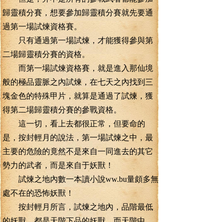
歸靈積分賽，想要參加歸靈積分賽就先要通
過第一場試煉資格賽。
只有通過第一場試煉，才能獲得參與第
二場歸靈積分賽的資格。
而第一場試煉資格賽，就是進入那仙境
般的極品靈脈之內試煉，在七天之內找到三
塊金色的特殊甲片，就算是通過了試煉，獲
得第二場歸靈積分賽的參戰資格。
這一切，看上去都很正常，但要命的
是，按封輕月的說法，第一場試煉之中，最
主要的危險的竟然不是來自一同進去的其它
勢力的武者，而是來自于妖獸！
試煉之地內數一本讀小說ww.bu量頗多無
處不在的恐怖妖獸！
按封輕月所言，試煉之地內，品階最低
的妖獸，都是天階下品的妖獸，而天階中