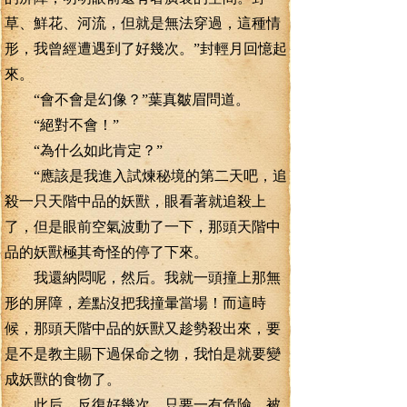
草、鮮花、河流，但就是無法穿過，這種情
形，我曾經遭遇到了好幾次。”封輕月回憶起
來。
“會不會是幻像？”葉真皺眉問道。
“絕對不會！”
“為什么如此肯定？”
“應該是我進入試煉秘境的第二天吧，追
殺一只天階中品的妖獸，眼看著就追殺上
了，但是眼前空氣波動了一下，那頭天階中
品的妖獸極其奇怪的停了下來。
我還納悶呢，然后。我就一頭撞上那無
形的屏障，差點沒把我撞暈當場！而這時
候，那頭天階中品的妖獸又趁勢殺出來，要
是不是教主賜下過保命之物，我怕是就要變
成妖獸的食物了。
此后，反復好幾次，只要一有危險，被