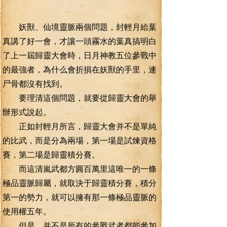
妖獸、仙境靈脈兩個問題，封輕月給葉
真講了好一會，才讓一頭霧水的葉真搞明白
了上一屆歸靈大會時，日月神教五位參戰中
的最強者，為什么會折損在妖獸的手里，連
尸骨都沒有找到。
要理清這個問題，就要從歸靈大會的舉
辦形式說起。
正如封輕月所言，歸靈大會并不是單純
的比武，而是分為兩場，第一場是試煉資格
賽，第二場是歸靈積分賽。
而這清嵐武都方圓百萬里這唯一的一條
極品靈脈歸屬，就取決于歸靈積分賽，積分
第一的勢力，就可以擁有那一條極品靈脈的
使用權五年。
但是，并不是所有的參戰武者都能參加