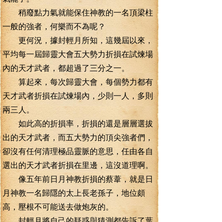
稍廢點力氣就能保住神教的一名頂梁柱
一般的強者，何樂而不為呢？
更何況，據封輕月所知，這幾屆以來，
平均每一屆歸靈大會五大勢力折損在試煉場
內的天才武者，都超過了三分之一。
算起來，每次歸靈大會，每個勢力都有
天才武者折損在試煉場內，少則一人，多則
兩三人。
如此高的折損率，折損的還是層層選拔
出的天才武者，而五大勢力的頂尖強者們，
卻沒有任何清理極品靈脈的意思，任由各自
選出的天才武者折損在里邊，這沒道理啊。
像五年前日月神教折損的蔡葦，就是日
月神教一名歸隱的太上長老孫子，地位頗
高，壓根不可能送去做炮灰的。
封輕月將自己的疑惑與猜測都告訴了葉