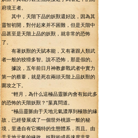
府境王者。
其中，天階下品的妖獸還好說，因為其
靈智初開，對付起來并不困難，但是天階中
品甚至是天階上品的妖獸，就非常的恐怖
了。
有著妖獸的天賦本能，又有著跟人類武
者一般的狡猾多智。說不恐怖，那是假的。
據說，五年前日月神教參戰武者中實力
第一的蔡葦，就是死在兩頭天階上品妖獸的
圍攻之下。
“輕月，為什么這極品靈脈內會有如此多
的恐怖的天階妖獸？”葉真問道。
“極品靈脈由于天地元氣濃厚到極致的緣
故，已經發展成了一個世外桃源一般的秘
境，里邊自有它獨特的生態體系，而且。由
于天地元氣的緣故，妖獸的成長速度非常