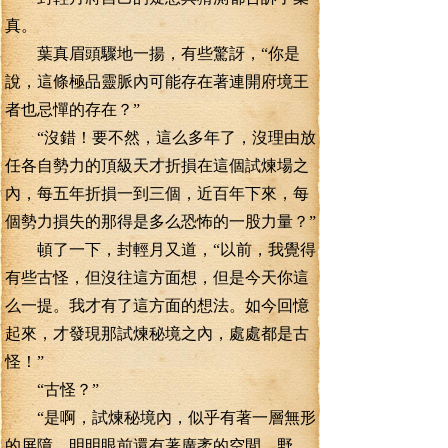
真。
葉真眉頭驟地一揚，有些驚訝，“你是
說，這條極品靈脈內可能存在著連開府境王
者也忌憚的存在？”
“沒錯！要不然，這么多年了，沒理由放
任各自勢力的頂級天才折損在這個試煉場之
內，每五年折損一到三個，近百年下來，每
個勢力損失的那得是多么恐怖的一股力量？”
頓了一下，封輕月又道，“以前，我覺得
有些古怪，但沒往這方面想，但是今天你這
么一提。我才有了這方面的想法。如今回憶
起來，才發現那試煉秘境之內，處處都是古
怪！”
“古怪？”
“是啊，試煉秘境內，似乎有著一層無形
的屏障，明明眼前還有著廣袤的空間。野