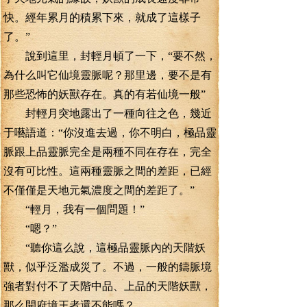
快。經年累月的積累下來，就成了這樣子
了。”
說到這里，封輕月頓了一下，“要不然，
為什么叫它仙境靈脈呢？那里邊，要不是有
那些恐怖的妖獸存在。真的有若仙境一般”
封輕月突地露出了一種向往之色，幾近
于囈語道：“你沒進去過，你不明白，極品靈
脈跟上品靈脈完全是兩種不同在存在，完全
沒有可比性。這兩種靈脈之間的差距，已經
不僅僅是天地元氣濃度之間的差距了。”
“輕月，我有一個問題！”
“嗯？”
“聽你這么說，這極品靈脈內的天階妖
獸，似乎泛濫成災了。不過，一般的鑄脈境
強者對付不了天階中品、上品的天階妖獸，
那么開府境王者還不能嗎？