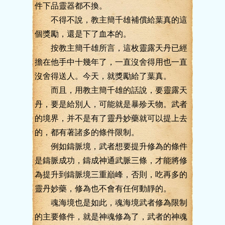
件下品靈器都不換。
不得不說，教主簡千雄補償給葉真的這
個獎勵，還是下了血本的。
按教主簡千雄所言，這枚靈露天丹已經
擔在他手中十幾年了，一直沒舍得用也一直
沒舍得送人。今天，就獎勵給了葉真。
而且，用教主簡千雄的話說，要靈露天
丹，要是給別人，可能就是暴殄天物。武者
的境界，并不是有了靈丹妙藥就可以提上去
的，都有著諸多的條件限制。
例如鑄脈境，武者想要提升修為的條件
是鑄脈成功，鑄成神通武脈三條，才能將修
為提升到鑄脈境三重巔峰，否則，吃再多的
靈丹妙藥，修為也不會有任何動靜的。
魂海境也是如此，魂海境武者修為限制
的主要條件，就是神魂修為了，武者的神魂