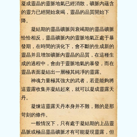
凝成靈晶的靈脈地氣已經消散，礦脈內蘊含
的靈力已經開始衰竭，靈晶的品質開始下
降。
凝結期的靈晶礦脈與衰竭期的靈晶礦脈
恰恰相反，靈晶礦脈內的靈脈地氣正處于暴
發期，在時間的演化下，會不斷的生成新的
靈晶并且增加礦脈內靈晶的品質，在這種生
成的過程中，會由于靈脈地氣的暴發，而在
靈晶表面凝結出一層極其純凈的靈露。
神魂力量極其強大的武者，若是能夠將
這靈露收集并凝結起來，就可以凝成靈露天
丹。
凝煉這靈露天丹本身并不難，難的是那
苛刻的條件。
一般情況下，只有處于凝結期的上品靈
晶脈或極品靈晶礦脈才有可能凝現靈露，但