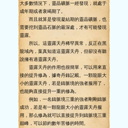
大多數情況下，靈晶礦脈一經發現，就處于
成年期或者衰竭期了。
而且就算是發現凝結期的靈晶礦脈，也
需要挖到靈晶石脈的最深處，才有可能發現
靈露。
所以。這靈露天丹稀罕異常，反正在黑
龍域內，葉真知道這靈露天丹，但卻沒有聽
說擁有過靈露天丹。
靈露天丹的作用也很簡單，可以用來直
接的提升修為，據奇丹錄記載。一顆龍眼大
小的靈露天丹，若是鑄脈境的強者服用了，
也能夠直接提升一重的修為。
例如，一名鑄脈境三重的強者剛剛鑄脈
成功，若是有一顆龍眼大小的靈露天丹服
用，那么修為就可以直接提升到鑄脈境三重
巔峰，可以節約數年苦修的時間。