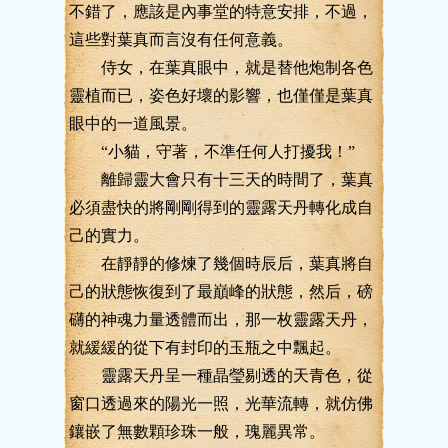
不錯了，應該是內事堂的特意安排，不過，
這些對葉真而言沒有任何意義。
侍女，在葉真眼中，就是替他炮制各色
靈植而已，姿色好壞的影響，也僅僅是葉真
眼中的一道風景。
“小貓，守著，不準任何人打擾我！”
離歸靈大會只有十三天的時間了，葉真
必須盡快的將剛剛得到的靈露天丹轉化成自
己的實力。
在靜靜的修煉了幾個時辰后，葉真將自
己的狀態恢復到了最巔峰的狀態，然后，磅
礴的神魂力量透體而出，那一枚靈露天丹，
就緩緩的從下有封印的玉瓶之中飄起。
靈露天丹呈一種晶瑩剔透的天青色，從
窗口透過來的陽光一照，光華流轉，就仿佛
鑲嵌了無數顆珍珠一般，瑰麗異常。