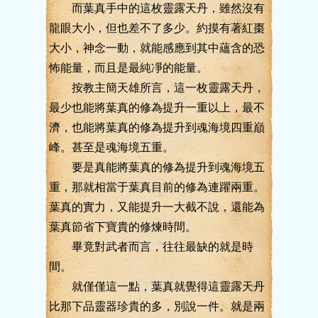
而葉真手中的這枚靈露天丹，雖然沒有
龍眼大小，但也差不了多少。約摸有著紅棗
大小，神念一動，就能感應到其中蘊含的恐
怖能量，而且是最純凈的能量。
按教主簡天雄所言，這一枚靈露天丹，
最少也能將葉真的修為提升一重以上，最不
濟，也能將葉真的修為提升到魂海境四重巔
峰。甚至是魂海境五重。
要是真能將葉真的修為提升到魂海境五
重，那就相當于葉真目前的修為連躍兩重。
葉真的實力，又能提升一大截不說，還能為
葉真節省下寶貴的修煉時間。
畢竟對武者而言，往往最缺的就是時
間。
就僅僅這一點，葉真就覺得這靈露天丹
比那下品靈器珍貴的多，別說一件。就是兩