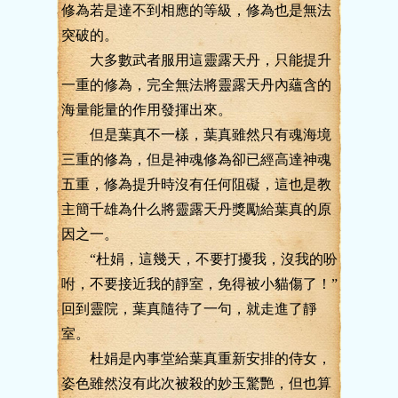
修為若是達不到相應的等級，修為也是無法
突破的。
大多數武者服用這靈露天丹，只能提升
一重的修為，完全無法將靈露天丹內蘊含的
海量能量的作用發揮出來。
但是葉真不一樣，葉真雖然只有魂海境
三重的修為，但是神魂修為卻已經高達神魂
五重，修為提升時沒有任何阻礙，這也是教
主簡千雄為什么將靈露天丹獎勵給葉真的原
因之一。
“杜娟，這幾天，不要打擾我，沒我的吩
咐，不要接近我的靜室，免得被小貓傷了！”
回到靈院，葉真隨待了一句，就走進了靜
室。
杜娟是內事堂給葉真重新安排的侍女，
姿色雖然沒有此次被殺的妙玉驚艷，但也算