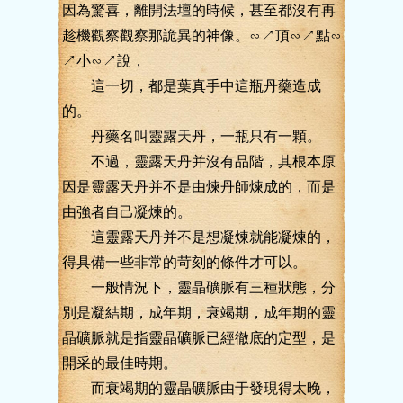
因為驚喜，離開法壇的時候，甚至都沒有再
趁機觀察觀察那詭異的神像。∽↗頂∽↗點∽
↗小∽↗說，
這一切，都是葉真手中這瓶丹藥造成
的。
丹藥名叫靈露天丹，一瓶只有一顆。
不過，靈露天丹并沒有品階，其根本原
因是靈露天丹并不是由煉丹師煉成的，而是
由強者自己凝煉的。
這靈露天丹并不是想凝煉就能凝煉的，
得具備一些非常的苛刻的條件才可以。
一般情況下，靈晶礦脈有三種狀態，分
別是凝結期，成年期，衰竭期，成年期的靈
晶礦脈就是指靈晶礦脈已經徹底的定型，是
開采的最佳時期。
而衰竭期的靈晶礦脈由于發現得太晚，