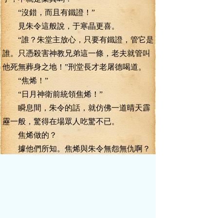
“沒錯，而且有鐵證！”
見朱令這般說，于寒晶更喜。
“誰？朱堂主放心，只要有鐵證，管它是
誰。只憑殺害神教兄弟這一條，老夫就管叫
他死無葬身之地！”刑堂長才老屠德喝道。
“焦烯！”
“日月神衛前統領焦烯！”
瞬息間，朱令的話，就仿佛一道晴天霹
靂一般，驚得在場眾人吃驚不已。
焦烯做的？
據他們所知。焦烯與朱令無怨無仇啊？
眾人當中，田貴章親自參與此事，已然
料到了這個結果，不過他是老狐貍，也隨著
眾人的神情一般，驚色掩不住。
但是于寒晶卻傻眼了。
此前她還在得意她的算計，怎么這會殺