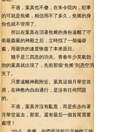
不過，葉真也不傻，在朱令院內，犯事
的可就是焦烯，相信用不了多久，焦烯的身
份也就不管用了。
所以在葉真在頂著焦烯的身份遠離了守
衛最森嚴的神殿之后，立時找了一個偏僻
處，用最快的速度恢復了本來面目。
幾乎是三四息的功夫。青春年少英氣勃
勃的葉真就出現了，先前那個‘焦烯’則憑空消
失了。
只要遠離神殿附近。葉真這個月華堂首
席，在神教內自由通行，是沒有任何問題
的。
不過，葉真并沒有亂逛，而是疾步向著
月華堂返去，那里。還有最后一個首尾需要
處理！
“什么，焦烯，你們是說前日月神衛三統