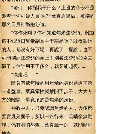
“老何，你攔我干什么？上邊的命令不是
盤查一切可疑人員嗎？”葉真通過后，被攔的
那名日月神衛抱怨道。
“你作死啊？你不知道焦烯焦統領。難道
還不知道日耀堂副堂主于寒晶嗎？敢得罪她
的人，都沒有好下場！再說了，攔誰，也不
可能攔到焦統領的頭上！別看焦統領如今去
職了，估計用不了多久，就又能起復.......”
“快走吧.......”
隨著有驚無險的用焦烯的身份通過了第
一道盤查。葉真索性就放開了步子，大大方
方的離開，畢竟頂的是焦烯的身份。
神教中人，只要認識焦烯的人，大多都
要賣幾分面子，所以一路行來，暗哨全無動
靜，偶有明哨盤查，葉真臉一沉。就能順利
通過。