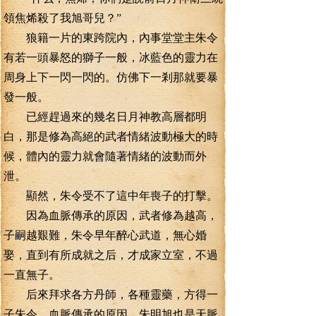
領焦烯殺了我旭哥兒？”
狼籍一片的東跨院內，內事堂堂主朱令
有若一頭暴怒的獅子一般，冰藍色的靈力在
周身上下一閃一閃的。仿佛下一剎那就要暴
發一般。
已經趕過來的幾名日月神教高層都明
白，那是修為高絕的武者情緒波動極大的時
候，體內的靈力就會隨著情緒的波動而外
泄。
顯然，朱令受不了這中年喪子的打擊。
因為血脈傳承的原因，武者修為越高，
子嗣越艱難，朱令早年醉心武道，無心婚
娶，直到有所成就之后，才成家立室，不過
一直無子。
后來拜求各方丹師，各種靈藥，方得一
子朱令，血脈傳承的原因，朱明旭也是天脈