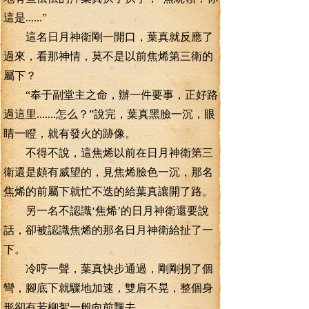
這是......”
這名日月神衛剛一開口，葉真就反應了
過來，看那神情，莫不是以前焦烯第三衛的
屬下？
“奉于副堂主之命，辦一件要事，正好路
過這里.......怎么？”說完，葉真黑臉一沉，眼
睛一瞪，就有發火的跡像。
不得不說，這焦烯以前在日月神衛第三
衛還是頗有威望的，見焦烯臉色一沉，那名
焦烯的前屬下就忙不迭的給葉真讓開了路。
另一名不認識‘焦烯’的日月神衛還要說
話，卻被認識焦烯的那名日月神衛給扯了一
下。
冷哼一聲，葉真快步通過，剛剛拐了個
彎，腳底下就驟地加速，雙肩不晃，整個身
形卻有若柳絮一般向前飄去。