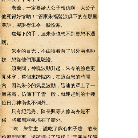
老爺，一定要給大公子報仇啊，大公子
他死得好慘吶！”管家朱福聲淚俱下的在那里
哭訴，哭訴得朱令一臉陰寒。
焦烯下的手，連朱令也想不到更想不通
啊。
朱令的目光，不由得看向了另外兩名啞
奴，想從他們那里驗證。
須臾間，神魂波動升起，朱令的臉色更
見冰寒，整個東跨院內，在這百息的時間
內，因為朱令的氣息波動，迅速的罩上了一
層寒霜，仿佛下了雪一般，就連趕到的十幾
位日月神衛也不例外。
只有紀元秀、陳長興等人修為亦是不
俗，將那層寒氣擋在了體外。
“喲，朱堂主，誰吃了熊心豹子膽，敢來
你府里鬧事，還破壞成了這樣？”于寒晶妖媚