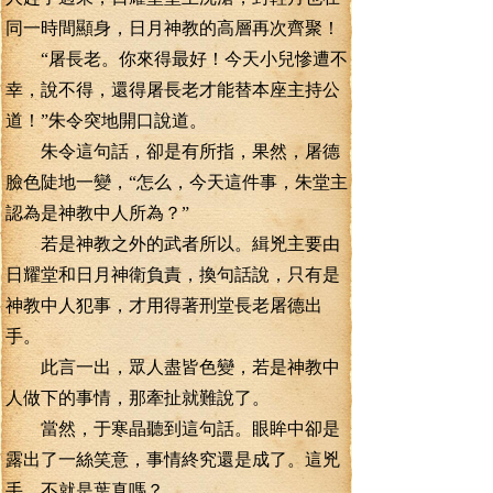
同一時間顯身，日月神教的高層再次齊聚！
“屠長老。你來得最好！今天小兒慘遭不
幸，說不得，還得屠長老才能替本座主持公
道！”朱令突地開口說道。
朱令這句話，卻是有所指，果然，屠德
臉色陡地一變，“怎么，今天這件事，朱堂主
認為是神教中人所為？”
若是神教之外的武者所以。緝兇主要由
日耀堂和日月神衛負責，換句話說，只有是
神教中人犯事，才用得著刑堂長老屠德出
手。
此言一出，眾人盡皆色變，若是神教中
人做下的事情，那牽扯就難說了。
當然，于寒晶聽到這句話。眼眸中卻是
露出了一絲笑意，事情終究還是成了。這兇
手，不就是葉真嗎？