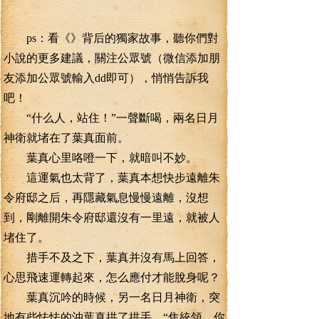
ps：看《》背后的獨家故事，聽你們對
小說的更多建議，關注公眾號（微信添加朋
友添加公眾號輸入dd即可），悄悄告訴我
吧！
“什么人，站住！”一聲斷喝，兩名日月
神衛就堵在了葉真面前。
葉真心里咯噔一下，就暗叫不妙。
這運氣也太背了，葉真本想快步遠離朱
令府邸之后，再隱藏氣息慢慢遠離，沒想
到，剛離開朱令府邸還沒有一里遠，就被人
堵住了。
措手不及之下，葉真并沒有馬上回答，
心思飛速運轉起來，怎么應付才能脫身呢？
葉真沉吟的時候，另一名日月神衛，突
地有些怯怯的沖葉真拱了拱手，“焦統領，你