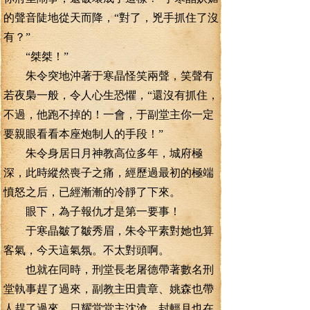
的聲音陡地從天而降，“對了，兇手抓住了沒
有？”
“桀桀！”
朱令突地沖著于寒晶怪笑兩聲，笑聲有
若夜梟一般，令人心生恐懼，“還沒有抓住，
不過，他跑不掉的！一會，于副堂主你一定
要親眼看看本座炮制人的手段！”
朱令身居日月神教高位多年，城府極
深，此時縱然喪子之痛，經歷過最初的極端
憤怒之后，已經漸漸的冷靜了下來。
眼下，為子報仇才是第一要事！
于寒晶皺了皺秀眉，朱令平素對她也算
客氣，今天這氣氛。不太對頭啊。
也就在同時，刑堂長老屠德帶著數名刑
堂執事趕了過來，副教主田貴章、姚森也帶
人趕了過來，日耀堂堂主沈滄，封輕月也在