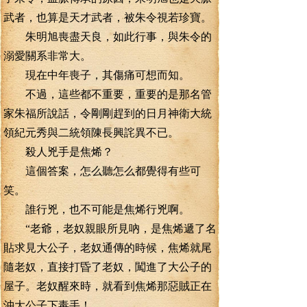
武者，也算是天才武者，被朱令視若珍寶。
朱明旭喪盡天良，如此行事，與朱令的
溺愛關系非常大。
現在中年喪子，其傷痛可想而知。
不過，這些都不重要，重要的是那名管
家朱福所說話，令剛剛趕到的日月神衛大統
領紀元秀與二統領陳長興詫異不已。
殺人兇手是焦烯？
這個答案，怎么聽怎么都覺得有些可
笑。
誰行兇，也不可能是焦烯行兇啊。
“老爺，老奴親眼所見吶，是焦烯遞了名
貼求見大公子，老奴通傳的時候，焦烯就尾
隨老奴，直接打昏了老奴，闖進了大公子的
屋子。老奴醒來時，就看到焦烯那惡賊正在
沖大公子下毒手！