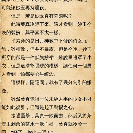
可能讓妙玉再持賤役。
但是，若是妙玉真有問題呢？
此時葉真冷靜下來。這才看到，妙玉今
晚的裝扮，與平素不太一樣。
平素穿的是日月神教中下發的侍女服
飾，雖精致，但并不暴露。但是今晚，妙玉
所穿的卻是一件低胸紗裙，雖說里邊罩了小
衣，但是這溝壑隱現的模樣。讓任何一個男
人看到，怕都要心生綺念。
這模樣。隱隱間，就有了幾分勾引的嫌
疑。
雖然葉真覺得一位未經人事的少女不可
能如此復雜，但還是起了警惕之心。
接過靈茶，葉真一飲而盡，然后又將茶
壺里剩余的茶水一飲而盡，葉真就冷冷一
哼。“好了，你出去吧！”