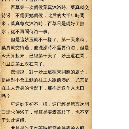
百草第一次伺候葉真沐浴時。葉真就交
待過，不需要她伺候，此后的大半年時間
來，葉真每次沐浴時，百草只是備好了熱
水，從不再問侍浴一事。
但是這妙玉就不一樣了。第一天來時，
葉真就交待過，他洗澡時不需要侍浴，但是
今天算起來，已經第十天了，妙玉還在問，
而且是第五次在問了。
按理說，對于妙玉這種未開臉的處子，
是絕對不會主動的往主人跟前湊的。尤其是
在主人赤身的情況下，那不是送羊入虎口
嗎？
可這妙玉卻不一樣，這已經是第五次開
口請求侍浴了，就算是要攀高枝了，也不至
于如此這般。
尤其是昨天奉茶時所穿的暴露的衣服，