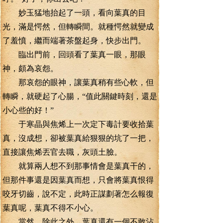
妙玉猛地抬起了一頭，看向葉真的目
光，滿是愕然，但轉瞬間。就種愕然就變成
了羞憤，繼而端著茶盤起身，快步出門。
臨出門前，回頭看了葉真一眼，那眼
神，頗為哀怨。
那哀怨的眼神，讓葉真稍有些心軟，但
轉瞬，就硬起了心腸，“值此關鍵時刻，還是
小心些的好！”
于寒晶與焦烯上一次定下毒計要收拾葉
真，沒成想，卻被葉真給狠狠的坑了一把，
直接讓焦烯丟官去職，灰頭土臉。
就算兩人想不到那事情會是葉真干的，
但那件事還是因葉真而想，只會將葉真恨得
咬牙切齒，說不定，此時正謀劃著怎么報復
葉真呢，葉真不得不小心。
當然，除此之外，葉真還有一個不敢沾