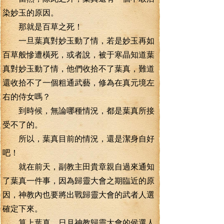
染妙玉的原因。
那就是百草之死！
一旦葉真對妙玉動了情，若是妙玉再如
百草般慘遭橫死，或者說，被于寒晶知道葉
真對妙玉動了情，他們收拾不了葉真，難道
還收拾不了一個粗通武藝，修為在真元境左
右的侍女嗎？
到時候，無論哪種情況，都是葉真所接
受不了的。
所以，葉真目前的情況，還是潔身自好
吧！
就在前天，副教主田貴章親自過來通知
了葉真一件事，因為歸靈大會之期臨近的原
因，神教內也要將出戰歸靈大會的武者人選
確定下來。
算上葉真，日月神教歸靈大會的侯選人