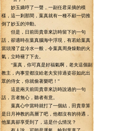
妙玉嬌哼了一聲，一副任君采摘的模
樣，這一剎那間，葉真就有一種不顧一切推
倒了妙玉的沖動。
但是，日前田貴章來訪時留下的一句
話，卻適時在葉真腦海中浮現，有若給葉真
當頭潑了盆冷水一般，令葉真周身燥動的火
氣，立時褪了下去。
“葉真，你可真是好福氣啊，老夫這個副
教主，內事堂都沒給老夫安排過姿容如此出
眾的侍女，你就偷著樂吧！”
這是兩天前田貴章來訪時說過的一句
話，言者無心，聽者有意。
葉真心中當時就打了一個結，田貴章算
是日月神教的高層了吧，他都沒有的待遇，
他葉真卻享受到了，這是什么情況？
有人說，可能是運氣，輪到葉真了。