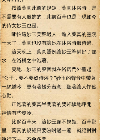
按照葉真此前的規矩，葉真沐浴時，是
不需要有人服飾的，此前百草也是，現如今
的侍女妙玉也是。
哪怕這妙玉美艷過人，進入葉真的靈院
十天了，葉真也沒有讓她在沐浴時服侍過。
這天晚上，葉真照例讓妙玉準備好了熱
水，在浴桶之中泡著。
突地，妙玉的聲音就在浴房門外響起，
“公子，要不要奴侍浴？”妙玉的聲音中帶著
一絲嬌呤，更有著幾分羞意，聽著讓人怦然
心動。
正泡著的葉真半閉著的雙眸驟地睜開，
神情有些發冷。
比起百草來，這妙玉頗不規矩。百草那
里，葉真的規矩只要吩咐過一遍，就絕對對
執行下去，不會多問。