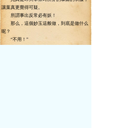
讓葉真更覺得可疑。
所謂事出反常必有妖！
那么，這個妙玉這般做，到底是做什么
呢？
“不用！”
葉真冷冷的回了一聲。門外就沒了聲
息。不過，門外人影綽綽。不一會，妙玉的
身影又蹣跚而來。
“公子，要不要奴給你再續點熱水！”門
外妙玉問道。
葉真眉頭不經意的一皺，臉色一冷，再
次拒絕，“不用！”
“是。奴知道了！”
門外妙玉的聲音有些失落，似乎是轉身
離去了。
可就在這一剎那，妙玉突地驚呼一聲，