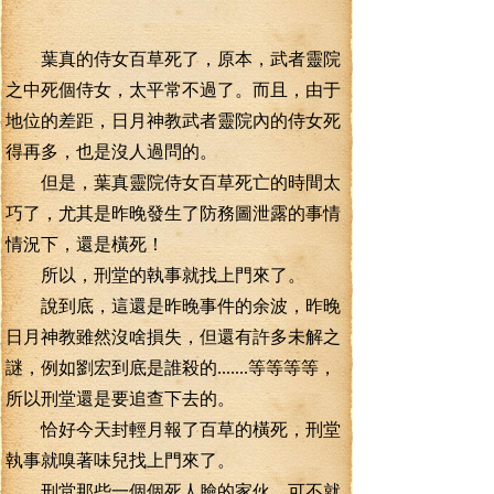
葉真的侍女百草死了，原本，武者靈院
之中死個侍女，太平常不過了。而且，由于
地位的差距，日月神教武者靈院內的侍女死
得再多，也是沒人過問的。
但是，葉真靈院侍女百草死亡的時間太
巧了，尤其是昨晚發生了防務圖泄露的事情
情況下，還是橫死！
所以，刑堂的執事就找上門來了。
說到底，這還是昨晚事件的余波，昨晚
日月神教雖然沒啥損失，但還有許多未解之
謎，例如劉宏到底是誰殺的.......等等等等，
所以刑堂還是要追查下去的。
恰好今天封輕月報了百草的橫死，刑堂
執事就嗅著味兒找上門來了。
刑堂那些一個個死人臉的家伙，可不就