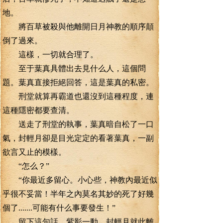
地。
將百草被殺與他離開日月神教的順序顛
倒了過來。
這樣，一切就合理了。
至于葉真具體出去見什么人，這個問
題。葉真直接拒絕回答，這是葉真的私密。
刑堂就算再霸道也還沒到這種程度，連
這種隱密都要查清。
送走了刑堂的執事，葉真暗自松了一口
氣，封輕月卻是目光定定的看著葉真，一副
欲言又止的模樣。
“怎么？”
“你最近多留心。小心些，神教內最近似
乎很不妥當！半年之內莫名其妙的死了好幾
個了.......可能有什么事要發生！”
留下這句話，紫影一動，封輕月就此離