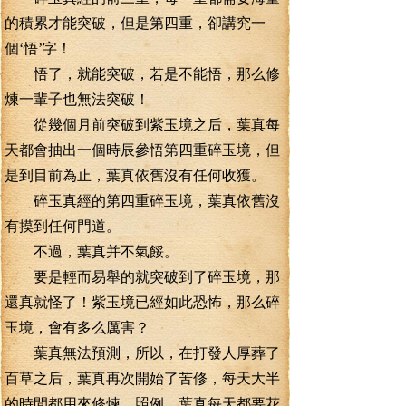
的積累才能突破，但是第四重，卻講究一
個‘悟’字！
悟了，就能突破，若是不能悟，那么修
煉一輩子也無法突破！
從幾個月前突破到紫玉境之后，葉真每
天都會抽出一個時辰參悟第四重碎玉境，但
是到目前為止，葉真依舊沒有任何收獲。
碎玉真經的第四重碎玉境，葉真依舊沒
有摸到任何門道。
不過，葉真并不氣餒。
要是輕而易舉的就突破到了碎玉境，那
還真就怪了！紫玉境已經如此恐怖，那么碎
玉境，會有多么厲害？
葉真無法預測，所以，在打發人厚葬了
百草之后，葉真再次開始了苦修，每天大半
的時間都用來修煉，照例，葉真每天都要花