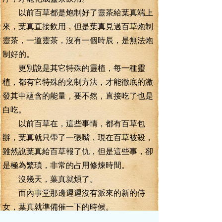
以前百草都是炮制好了靈茶給葉真端上
來，葉真直接飲用，但是葉真見過百草炮制
靈茶，一道靈茶，沒有一個時辰，是無法炮
制好的。
更別說是其它特殊的靈植，每一種靈
植，都有它特殊的烹制方法，才能徹底的激
發其中蘊含的能量，要不然，直接吃了也是
白吃。
以前百草在，這些事情，都有百草包
辦，葉真就只帶了一張嘴，現在百草被殺，
雖然說葉真給百草報了仇，但是這些事，卻
是極為繁瑣，非常的占用修煉時間。
沒幾天，葉真就煩了。
而內事堂那邊遲遲沒有派來的新的侍
女，葉真就準備催一下的時候。
正當此時，內事堂的一名執事上門了。