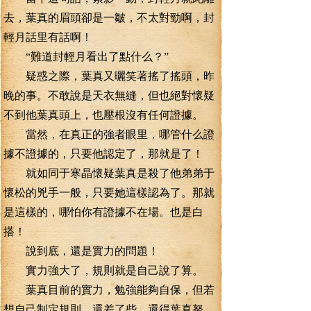
去，葉真的眉頭卻是一皺，不太對勁啊，封
輕月話里有話啊！
“難道封輕月看出了點什么？”
疑惑之際，葉真又曬笑著搖了搖頭，昨
晚的事。不敢說是天衣無縫，但也絕對懷疑
不到他葉真頭上，也壓根沒有任何證據。
當然，在真正的強者眼里，哪管什么證
據不證據的，只要他認定了，那就是了！
就如同于寒晶懷疑葉真是殺了他弟弟于
懷松的兇手一般，只要她這樣認為了。那就
是這樣的，哪怕你有證據不在場。也是白
搭！
說到底，還是實力的問題！
實力強大了，規則就是自己說了算。
葉真目前的實力，勉強能夠自保，但若
想自己制定規則，還差了些。還得葉真努