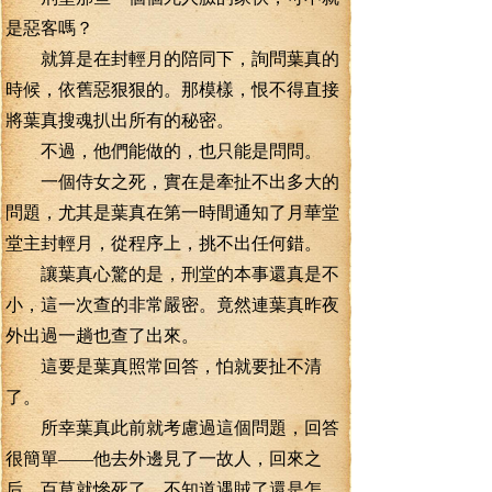
是惡客嗎？
就算是在封輕月的陪同下，詢問葉真的
時候，依舊惡狠狠的。那模樣，恨不得直接
將葉真搜魂扒出所有的秘密。
不過，他們能做的，也只能是問問。
一個侍女之死，實在是牽扯不出多大的
問題，尤其是葉真在第一時間通知了月華堂
堂主封輕月，從程序上，挑不出任何錯。
讓葉真心驚的是，刑堂的本事還真是不
小，這一次查的非常嚴密。竟然連葉真昨夜
外出過一趟也查了出來。
這要是葉真照常回答，怕就要扯不清
了。
所幸葉真此前就考慮過這個問題，回答
很簡單——他去外邊見了一故人，回來之
后，百草就慘死了，不知道遇賊了還是怎