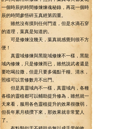
一個時辰的時間修煉煉魂秘錄，再花一個時
辰的時間參悟碎玉真經第四重。
雖然沒有摸到任何門道，但是水滴石穿
的道理，葉真是知道的。
可是修煉沒幾天，葉真就感覺到很不方
便！
真靈域修煉與黑龍域修煉不一樣，黑龍
域內修煉，只是修煉而已，雖然說武者還是
要吃喝拉撒，但是只要多備點干糧、清水，
照樣可以苦修數月不出門。
但是真靈域內不一樣，真靈域內，各種
各樣的靈植都可以輔助提升修為，雖然就一
天來看，服用各色靈植提升的效果很微弱，
但長年累月積攢下來，那效果就非常驚人
了。
有點類似于不積跬步無以成千里的效