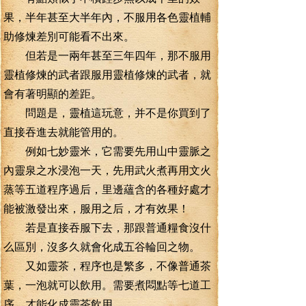
果，半年甚至大半年內，不服用各色靈植輔
助修煉差別可能看不出來。
但若是一兩年甚至三年四年，那不服用
靈植修煉的武者跟服用靈植修煉的武者，就
會有著明顯的差距。
問題是，靈植這玩意，并不是你買到了
直接吞進去就能管用的。
例如七妙靈米，它需要先用山中靈脈之
內靈泉之水浸泡一天，先用武火煮再用文火
蒸等五道程序過后，里邊蘊含的各種好處才
能被激發出來，服用之后，才有效果！
若是直接吞服下去，那跟普通糧食沒什
么區別，沒多久就會化成五谷輪回之物。
又如靈茶，程序也是繁多，不像普通茶
葉，一泡就可以飲用。需要煮悶點等七道工
序，才能化成靈茶飲用。