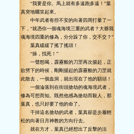
“我要是你。馬上就有多遠跑多遠！”葉
真突地曬笑起來。
中年武者有些不安的向著四周打量了一
下，“就憑你一個魂海境三重的武者？大爺我
魂海境四重的修為，分分跺了你，交不交？”
葉真緩緩了搖了搖頭！
“操，找死！”
一聲怒喝，霹靂般的刀罡再次揚起，正
欲劈下的時候，剛剛揚起的霹靂般的刀罡就
此散去，一個血洞，就出現在了他的額頭！
一個淪落到在街頭搶劫的魂海境武者，
修為可想而知。既然他感為搶劫而殺人，那
葉真，也只好要了他的命了。
干掉這名搶劫的武者，葉真卻是步履輕
松的向著日月神教的方向行去。
就在方才，葉真已經想出了反擊的法