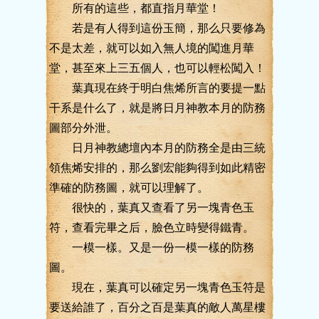
所有的這些，都直指月華堂！
若是有人得到這份玉簡，那么只要修為
不是太差，就可以如入無人境的闖進月華
堂，甚至來上三五個人，也可以輕松闖入！
葉真現在終于明白焦烯所言的要提一點
干系是什么了，就是將日月神教本月的防務
圖部分外泄。
日月神教總壇內本月的防務全是由三統
領焦烯安排的，那么劉宏能夠得到如此精密
準確的防務圖，就可以理解了。
很快的，葉真又查看了另一塊青色玉
符，查看完畢之后，臉色立時變得鐵青。
一模一樣。又是一份一模一樣的防務
圖。
現在，葉真可以確定另一塊青色玉符是
要送給誰了，百分之百是葉真的敵人萬星樓