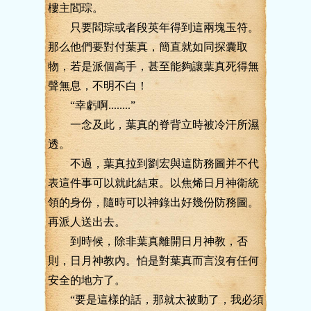
樓主閻琮。
只要閻琮或者段英年得到這兩塊玉符。
那么他們要對付葉真，簡直就如同探囊取
物，若是派個高手，甚至能夠讓葉真死得無
聲無息，不明不白！
“幸虧啊........”
一念及此，葉真的脊背立時被冷汗所濕
透。
不過，葉真拉到劉宏與這防務圖并不代
表這件事可以就此結束。以焦烯日月神衛統
領的身份，隨時可以神錄出好幾份防務圖。
再派人送出去。
到時候，除非葉真離開日月神教，否
則，日月神教內。怕是對葉真而言沒有任何
安全的地方了。
“要是這樣的話，那就太被動了，我必須