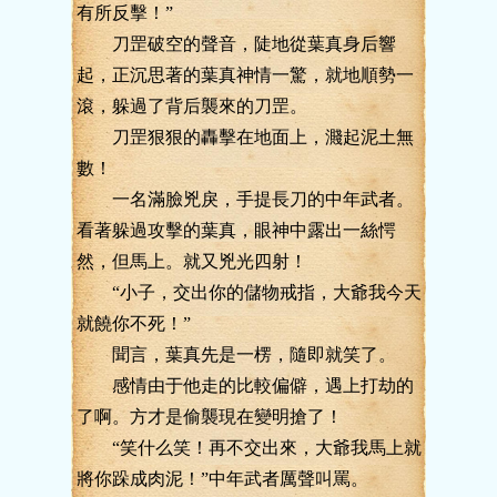
有所反擊！”
刀罡破空的聲音，陡地從葉真身后響
起，正沉思著的葉真神情一驚，就地順勢一
滾，躲過了背后襲來的刀罡。
刀罡狠狠的轟擊在地面上，濺起泥土無
數！
一名滿臉兇戾，手提長刀的中年武者。
看著躲過攻擊的葉真，眼神中露出一絲愕
然，但馬上。就又兇光四射！
“小子，交出你的儲物戒指，大爺我今天
就饒你不死！”
聞言，葉真先是一楞，隨即就笑了。
感情由于他走的比較偏僻，遇上打劫的
了啊。方才是偷襲現在變明搶了！
“笑什么笑！再不交出來，大爺我馬上就
將你跺成肉泥！”中年武者厲聲叫罵。