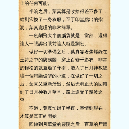
上的任何可能。
半晌之后，葉真算是收拾得差不多了，
給劉宏換了一身衣服，至于印堂點出的指
洞，葉真處理的非常簡單。
一劍削飛大半個腦袋就是，當然，還得
讓人一眼認出眼前這人就是劉宏。
做好一切準備之后，葉真靠著焦烯錄在
玉符之中的防務圖，穿上百變千影衣，非常
的輕松的就避過了守衛，潛入了日月神教總
壇一個稍顯偏僻的小道，在做好了一切之
后，葉真又重新潛出，然后光明正大的回轉
到了日月神教月華堂，路上還受了幾波巡
查。
不過，葉真忙碌了半夜，事情到現在，
才算是真正的開始！
回轉到月華堂的靈院之后，百草的尸體