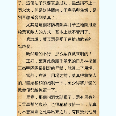
子。這個法子只要實施成功，雖然談不上一
勞永逸，但是短時間內，于寒晶與焦烯，是
別再想威脅到葉真了。
尤其是這個將防務圖與月華堂地圖泄露
給葉真敵人的方式，基本上就不管用了。
應該說，葉真還是受了這搶劫武者的一
點啟發。
既然暗的不行，那么葉真就來明的！
正好，葉真此前順手帶來的日月神衛第
三衛甲隊隊長劉宏的尸體，就派上了用場。
當然，在派上用場之前，葉真得將劉宏
的尸體給稍稍的炮制一下，至少得將尸體的
致命傷勢給掩蓋一下。
畢竟，那個指洞太顯眼了，還有周身的
天雷轟擊的痕跡，也得稍稍收拾一下，葉真
可不想劉宏之死爆出來之后，有懷疑到他身