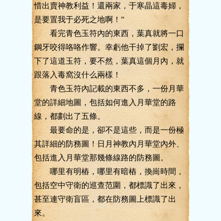
惜出賣神教利益！還兩家，于寒晶這毒婦，
是要置我于必死之地啊！”
看完青色玉符內的東西，葉真就將一口
鋼牙咬得咯咯作響。幸虧他干掉了劉宏，攔
下了這道玉符，要不然，葉真這個月內，就
跟落入毒窩沒什么兩樣！
青色玉符內記載的東西不多，一份月華
堂的詳細地圖，包括如何進入月華堂的路
線，都劃出了五條。
最要命的是，卻不是這些，而是一份極
其詳細的防務圖！日月神教內月華堂內外、
包括進入月華堂那幾條線路的防務圖。
哪里有明樁，哪里有暗樁，換崗時間，
包括空中守衛的巡查范圍，都標識了出來，
甚至連守衛盲區，都在防務圖上標識了出
來。