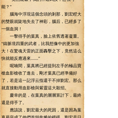
能？”
腦海中浮現這個念頭的剎那，劉宏瞪大
的雙眼就陡地失去了神彩，腦后，已經多了
一個血洞！
一擊得手的葉真，臉上依舊透著凝重。
“鑄脈境四重的武者，比我想像中的更加強
大！在驚魂天雷的正面轟擊之下，竟然這么
快就能反應過來.......”
呢喃間，葉真將已經提到左手的極品寶
槍血影槍收了進去，剛才葉真已經準備好
了，若是這一記浮云指還干不掉劉宏。那么
就直接動用血影槍與紫靈這大殺招。
慶幸的是，在葉真的層層算計下，最終
還是得手了。
應該說，劉宏最大的死因，還是因為葉
真易容成了他們首領焦烯的模樣。劉宏是日