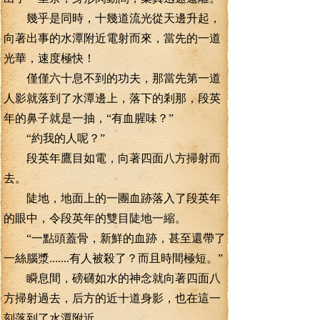
幾乎是同時，十幾道流光從天邊升起，
向著出事的水潭附近電射而來，當先的一道
光華，速度極快！
僅僅六十息不到的功夫，那當先第一道
人影就落到了水潭邊上，落下的剎那，段英
年的鼻子就是一抽，“有血腥味？”
“約我的人呢？”
段英年鷹目如電，向著四面八方掃射而
去。
陡地，地面上的一團血跡落入了段英年
的眼中，令段英年的雙目陡地一縮。
“一點頭蓋骨，新鮮的血跡，甚至還帶了
一絲腦漿.......有人被殺了？而且時間極短。”
瞬息間，磅礴如水的神念就向著四面八
方掃射過去，后方的近十道身影，也在這一
刻落到了水潭附近。