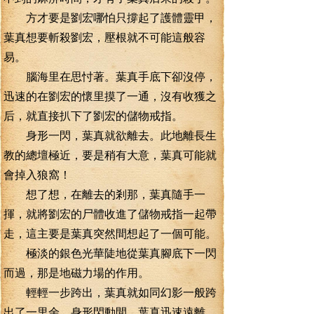
方才要是劉宏哪怕只撐起了護體靈甲，
葉真想要斬殺劉宏，壓根就不可能這般容
易。
腦海里在思忖著。葉真手底下卻沒停，
迅速的在劉宏的懷里摸了一通，沒有收獲之
后，就直接扒下了劉宏的儲物戒指。
身形一閃，葉真就欲離去。此地離長生
教的總壇極近，要是稍有大意，葉真可能就
會掉入狼窩！
想了想，在離去的剎那，葉真隨手一
揮，就將劉宏的尸體收進了儲物戒指一起帶
走，這主要是葉真突然間想起了一個可能。
極淡的銀色光華陡地從葉真腳底下一閃
而過，那是地磁力場的作用。
輕輕一步跨出，葉真就如同幻影一般跨
出了一里余，身形閃動間，葉真迅速遠離。