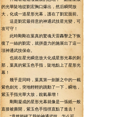
的光華陡地從劉宏胸口爆出，然后瞬間放
大，化成一道星形光幕，護在了劉宏面前。
這是劉宏最得意的神通武技星光變，可
攻可守！
此時剛剛在葉真的驚魂天雷轟擊之下恢
復了一絲的劉宏，就拼盡力的施展出了這一
項神通武技保命。
也就在星光瞬息放大化成星形光幕的剎
那，葉真的紫玉色手指，陡地點上了星形光
幕！
幾乎是同時，葉真第一劍脈之中的一截
紫色劍光，突地輕輕的跳動了一下，瞬地，
紫玉手指光華大放，銳氣暴增！
剛剛凝成的星形光幕就像是一張紙一般
直接被撕開，紫玉色手指徑直點了進去！
“竟然能破了我的神通武技，怎么可