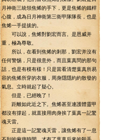
月神衛三統領焦烯的手下，更是焦烯的鐵桿
心腹，成為日月神衛第三衛甲隊隊長，也是
焦烯一手提拔的。
可以說，焦烯對劉宏而言。是恩威并
重，極為尊敬。
所以，在看到焦烯的剎那，劉宏并沒有
任何警惕，只是很意外，而且葉真問的那句
話，也是有模有樣！只是當看清楚葉真所易
容的焦烯所穿的衣服，周身隱隱約約散發的
氣息。立時就起了疑心。
但是，已經晚了！
距離如此近之下。焦烯甚至連護體靈甲
都沒有撐起，就直接用肉身挨了葉真一記驚
魂天雷。
正是這一記驚魂天雷，讓焦烯有了一息
不到的麻痹時間，才有了葉真后來的殺手。