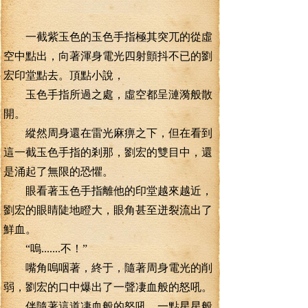
一截紫玉色的玉色手指極其突兀的從虛
空中點出，向著渾身電光四射顫抖不已的劉
宏印堂點去。頂點小說，
玉色手指所過之處，虛空都呈漣漪般散
開。
縱然周身還在雷光麻痹之下，但在看到
這一截玉色手指的剎那，劉宏的雙目中，還
是涌起了無限的恐懼。
眼看著玉色手指離他的印堂越來越近，
劉宏的眼睛陡地瞪大，眼角甚至迸裂流出了
鮮血。
“嗚.......不！”
嘴角嗚咽著，終于，隨著周身電光的削
弱，劉宏的口中爆出了一聲凄血般的怒吼。
伴隨著這道凄血般的怒吼，一點星星般