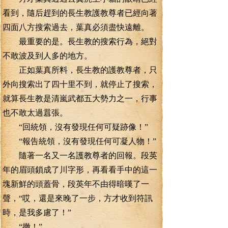
看到，隨后趕到的長生教護教尊者已經向著
四面八方搜索過去，葉真必須盡快遠離。
最重要的是。長生教的搜索行為，絕對
不敢波及到人多的地方。
正如葉真所料，長生教的護教尊者，只
外向搜索出了四十里不到，就停止了搜索，
就算長生教是清嵐武都五大勢力之一，行事
也不敢太過囂張。
“回統領，沒有發現任何可疑跡像！”
“報告統領，沒有發現任何可凝人物！”
隨著一名又一名護教尊者的回報。段英
年的眉頭鎖成了川字形，再看看手中的這一
塊新鮮的頭蓋骨，段英年不由得暗嘆了一
聲，“哎，還是來晚了一步，方才收到符訊
時，是我多慮了！”
“撤！”