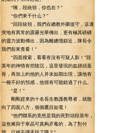
“咦，段統領，你也在？”
“你們來干什么？”
“回段統領，我們在總教外圍值守，這邊
突地有異常的霹靂光華傳出，更有極其磅礴
的靈力波動傳出，因為離總壇頗近，隊長令
我們前來查看！”
“四面搜索，看看有沒有可疑人影！”段
英年的神情有些陰沉，這里發現的血跡頭蓋
骨，再加上約他的人并未如期出現，讓他有
一種不好的預感，他很有可能錯過了什么。
“是！”
剛剛趕來的十名長生教護教尊者，就散
向了四面八方，個個鷹目如電！
“他們聯系的竟然是我的死對頭段英年，
這焦烯與于寒晶可真夠歹毒的，為了對付
我，已經不擇手段了嗎？”