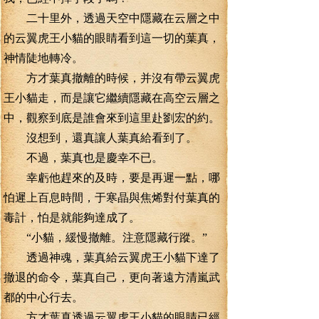
二十里外，透過天空中隱藏在云層之中
的云翼虎王小貓的眼睛看到這一切的葉真，
神情陡地轉冷。
方才葉真撤離的時候，并沒有帶云翼虎
王小貓走，而是讓它繼續隱藏在高空云層之
中，觀察到底是誰會來到這里赴劉宏的約。
沒想到，還真讓人葉真給看到了。
不過，葉真也是慶幸不已。
幸虧他趕來的及時，要是再遲一點，哪
怕遲上百息時間，于寒晶與焦烯對付葉真的
毒計，怕是就能夠達成了。
“小貓，緩慢撤離。注意隱藏行蹤。”
透過神魂，葉真給云翼虎王小貓下達了
撤退的命令，葉真自己，更向著遠方清嵐武
都的中心行去。
方才葉真透過云翼虎王小貓的眼睛已經