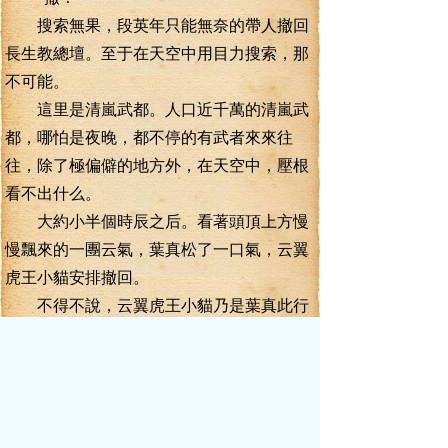
搜索無果，段英年只能無奈的帶人撤回
長生教總壇。至于在天空中用目力搜索，那
不可能。
這里是清嵐武都。人口近千萬的清嵐武
都，哪怕是夜晚，都不停的有武者來來往
往，除了極偏僻的地方外，在天空中，壓根
看不出什么。
大約小半個時辰之后。看著頭頂上方慢
慢飄來的一團云氣，葉真松了一口氣，云翼
虎王小貓安排撤回。
不得不說，云翼虎王小貓乃是葉真此行
的最大助力，只是如今修為因為血脈所限。
無法突破，行事必須小心翼翼。
在沒有葉真在身旁的情況下，云翼虎王
小貓一旦被鑄脈境的強者發現，基本上就是
死路一條。