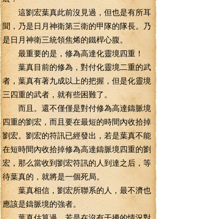
這劉宏葉真此前沒見過，但也是有所耳
聞，乃是日月神衛第三衛的甲隊的隊長。乃
是日月神衛三統領焦烯的鐵桿心腹。
最重要的是，修為高達化靈境四重！
葉真目前的修為，對付化靈境二重的武
者，葉真有著九成以上的把握，但是化靈境
三四重的武者，就有些困難了。
而且。還不僅僅是對付修為高達鑄脈境
四重的劉宏，而且要在最短的時間內收拾掉
劉宏。劉宏的符訊已經發出，若是葉真不能
在短時間內收拾掉修為高達鑄脈境四重的劉
宏，那么當收到劉宏符訊的人到達之后，等
待葉真的，就將是一個死局。
葉真相信，劉宏所聯系的人，最不濟也
應該是鑄脈境的強者。
葉真估算過，若是在沒有干擾的情況對