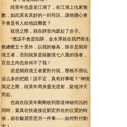
段英年也是老江湖了，在江湖上仇家無
數，如此莫名其妙的一封符訊，讓他擔心會
不會是有人給他設圈套？
疑惑之際，就在靜室內踱起了步子。
“應該不會是陷阱，金水潭就在我們長生
教總教五十里外，以我的修為，除非是開府
境王者，否則就算是鑄脈境七八重的強者，
百息之內也奈何不了我！
若是開府境王者要對付我，壓根不用玩
這么多的把戲！說不定，真有好事呢？”神情
篤定之際，段英年周身靈光迸射，陡地沖天
而起。
也就在段英年剛剛收到那道神秘符訊的
同時，葉真在快速接近劉宏所在的位置的時
候，卻在皺眉苦思另一件事——如何對付劉
宏！