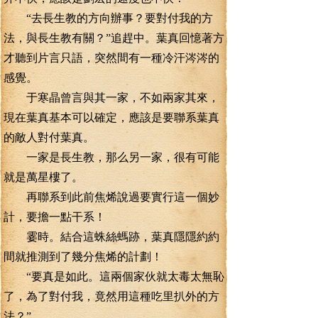
“去長生教的方向辦事？要對付我的方
法，與長生教有關？”追趕中。葉真回憶著方
才聽到片言只語，突然間有一種冷汗涔涔的
感覺。
于寒晶曾言與其一家，不如兩家其來，
現在葉真基本可以確定，應該是要聯系葉真
的敵人對付葉真。
一家是長生教，那么另一家，很有可能
就是萬星樓了。
再聯系到此前焦烯說過要實行這一個妙
計，要擔一點干系！
霎時。結合這蛛絲螞跡，葉真隱隱約約
間就推測到了幾分焦烯的計劃！
“要真是如此。這兩個家伙就太毒太無恥
了，為了對付我，竟然用這種吃里扒外的方
法？”