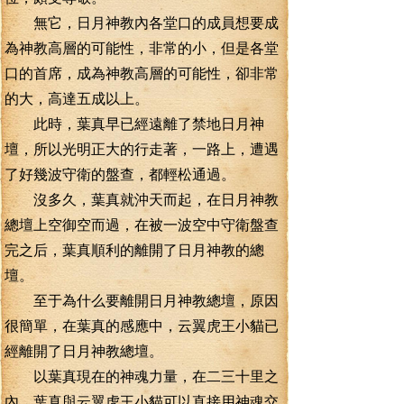
無它，日月神教內各堂口的成員想要成
為神教高層的可能性，非常的小，但是各堂
口的首席，成為神教高層的可能性，卻非常
的大，高達五成以上。
此時，葉真早已經遠離了禁地日月神
壇，所以光明正大的行走著，一路上，遭遇
了好幾波守衛的盤查，都輕松通過。
沒多久，葉真就沖天而起，在日月神教
總壇上空御空而過，在被一波空中守衛盤查
完之后，葉真順利的離開了日月神教的總
壇。
至于為什么要離開日月神教總壇，原因
很簡單，在葉真的感應中，云翼虎王小貓已
經離開了日月神教總壇。
以葉真現在的神魂力量，在二三十里之
內，葉真與云翼虎王小貓可以直接用神魂交