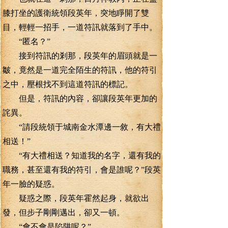
膝打坐的護衛統領段英年，突地睜開了雙
目，輕輕一招手，一道符訊就落到了手中。
“匿名？”
接到符訊的剎那，段英年的眉頭就是一
皺，竟然是一道完全陌生的符訊，他的符引
之中，壓根找不到這道符訊的標記。
但是，符訊的內容，卻讓段英年更加的
詫異。
“請段統領于城南金水潭邊一敘，有大禮
相送！”
“有大禮相送？知道我的名字，還有我的
職務，甚至還有我的符引，會是誰呢？”段英
年一臉的疑惑。
疑惑之際，段英年霍然起身，就欲出
發，但步子剛剛邁出，卻又一頓。
“會不會是陷阱呢？”