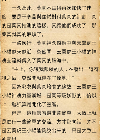
一念及此，葉真不由得再次加快了速
度，要是于寒晶與焦烯對付葉真的計劃，真
的是葉真推測的這樣。真讓他們成功了，那
葉真就真的麻煩了。
一路疾行，葉真神念感應中與云翼虎王
小貓越來越近，突然間，云翼虎王小貓的神
魂交流就傳入了葉真的腦海中。
“主上。你讓我跟蹤的人，在發出一道符
訊之后，突然間就停在了原地！”
因為彩衣與葉真培養的緣故，云翼虎王
小貓神魂力量暴增，是同等級妖獸的十倍以
上，勉強算是開化了靈智。
但是，這種靈智還非常簡單，大致上就
是進行一些簡單的交流。方才那句話，并不
是云翼虎王小貓能夠說出來的，只是大致上
的意思。