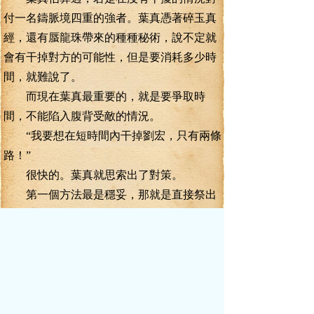
付一名鑄脈境四重的強者。葉真憑著碎玉真
經，還有蜃龍珠帶來的種種秘術，說不定就
會有干掉對方的可能性，但是要消耗多少時
間，就難說了。
而現在葉真最重要的，就是要爭取時
間，不能陷入腹背受敵的情況。
“我要想在短時間內干掉劉宏，只有兩條
路！”
很快的。葉真就思索出了對策。
第一個方法最是穩妥，那就是直接祭出
殺招。用剛剛拍到沒多久、準備保命用的極
品寶器血影槍為載體，讓隱藏在他體內的紫
靈出擊，葉真估計，百分百可以一招滅殺劉
宏。但是，具體威力，葉真也沒試過。有著
不確定性。
第二個方法，就有著很強的技術性與運