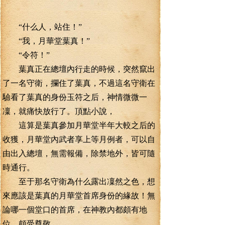
“什么人，站住！”
“我，月華堂葉真！”
“令符！”
葉真正在總壇內行走的時候，突然竄出
了一名守衛，攔住了葉真，不過這名守衛在
驗看了葉真的身份玉符之后，神情微微一
凜，就痛快放行了。頂點小說，
這算是葉真參加月華堂半年大較之后的
收獲，月華堂內武者享上等月例者，可以自
由出入總壇，無需報備，除禁地外，皆可隨
時通行。
至于那名守衛為什么露出凜然之色，想
來應該是葉真的月華堂首席身份的緣故！無
論哪一個堂口的首席，在神教內都頗有地
位，頗受尊敬。