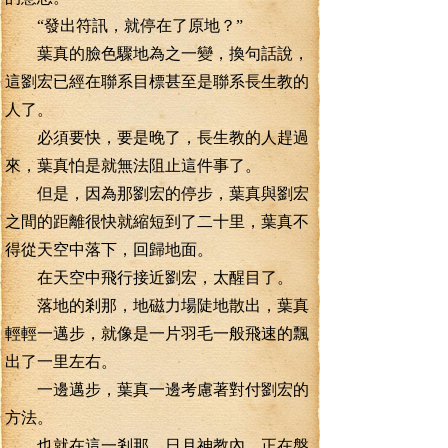
“發出符訊，就停在了原地？”
葉真的臉色驟地為之一變，換句話說，
這劉宏已經在聯系目標甚至是聯系長生教的
人了。
必須要快，要是晚了，長生教的人趕過
來，葉真怕是就無法阻止這件事了。
但是，因為那劉宏的停步，葉真與劉宏
之間的距離很快就縮短到了二十里，葉真不
得從天空中落下，回歸地面。
在天空中飛行接近劉宏，太醒目了。
落地的剎那，地磁力場陡地散出，葉真
輕輕一邁步，就像是一片羽毛一般飛速的飄
出了一里左右。
一邊邁步，葉真一邊考慮著對付劉宏的
方法。
也就在這一剎那，日月神教內，正在盤