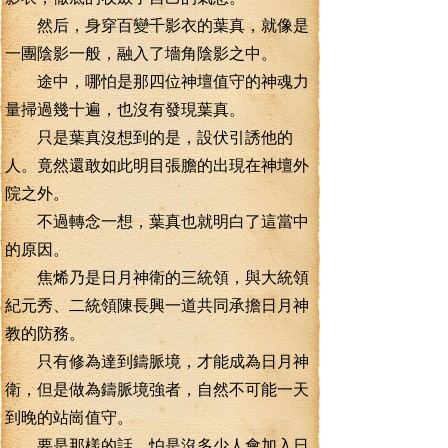
然后，身穿百變千影衣的葉真，就像是
一團陰影一般，融入了墻角陰影之中。
途中，哪怕是那四位神壇值守的神魂力
量掃過幾十遍，也沒有發現葉真。
只是葉真沒想到的是，設伏引誘他的
人。竟然還敢如此明目張膽的出現在神壇外
院之外。
不過轉念一想，葉真也就明白了這當中
的原因。
焦烯乃是日月神衛的三統領，與大統領
紀元秀、二統領陳長興一道共同承擔日月神
教的防務。
只有修為達到鑄脈境，才能成為日月神
衛，但是做為鑄脈境強者，自然不可能一天
到晚的站崗值守。
要是那樣的話，怕是沒多少人會加入日