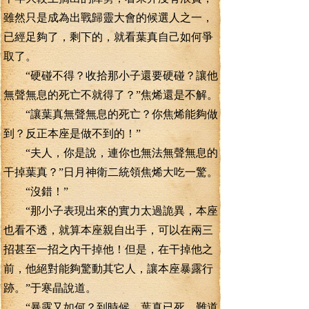
雖然只是成為出戰歸靈大會的候選人之一，
已經足夠了，剩下的，就看葉真自己如何爭
取了。
“硬碰不得？收拾那小子還要硬碰？讓他
無聲無息的死亡不就得了？”焦烯還是不解。
“讓葉真無聲無息的死亡？你焦烯能夠做
到？反正本座是做不到的！”
“夫人，你是說，連你也無法無聲無息的
干掉葉真？”日月神衛二統領焦烯大吃一驚。
“沒錯！”
“那小子表現出來的實力太過詭異，本座
也看不透，就算本座親自出手，可以在兩三
招甚至一招之內干掉他！但是，在干掉他之
前，他絕對能夠驚動其它人，讓本座暴露行
跡。”于寒晶說道。
“暴露又如何？到時候，葉真已死，難道