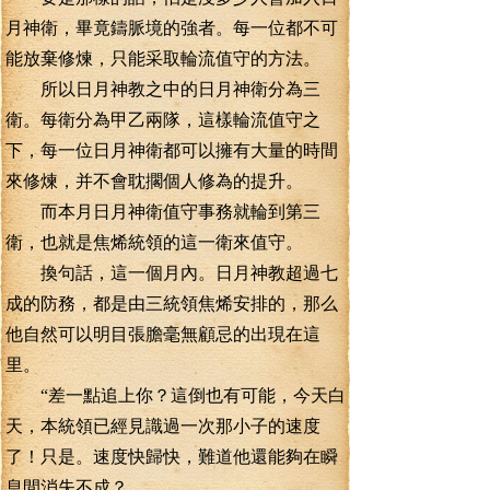
月神衛，畢竟鑄脈境的強者。每一位都不可
能放棄修煉，只能采取輪流值守的方法。
所以日月神教之中的日月神衛分為三
衛。每衛分為甲乙兩隊，這樣輪流值守之
下，每一位日月神衛都可以擁有大量的時間
來修煉，并不會耽擱個人修為的提升。
而本月日月神衛值守事務就輪到第三
衛，也就是焦烯統領的這一衛來值守。
換句話，這一個月內。日月神教超過七
成的防務，都是由三統領焦烯安排的，那么
他自然可以明目張膽毫無顧忌的出現在這
里。
“差一點追上你？這倒也有可能，今天白
天，本統領已經見識過一次那小子的速度
了！只是。速度快歸快，難道他還能夠在瞬
息間消失不成？