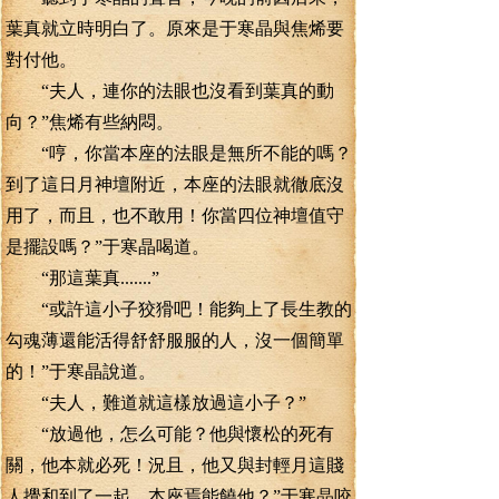
葉真就立時明白了。原來是于寒晶與焦烯要
對付他。
“夫人，連你的法眼也沒看到葉真的動
向？”焦烯有些納悶。
“哼，你當本座的法眼是無所不能的嗎？
到了這日月神壇附近，本座的法眼就徹底沒
用了，而且，也不敢用！你當四位神壇值守
是擺設嗎？”于寒晶喝道。
“那這葉真.......”
“或許這小子狡猾吧！能夠上了長生教的
勾魂薄還能活得舒舒服服的人，沒一個簡單
的！”于寒晶說道。
“夫人，難道就這樣放過這小子？”
“放過他，怎么可能？他與懷松的死有
關，他本就必死！況且，他又與封輕月這賤
人攪和到了一起，本座焉能饒他？”于寒晶咬