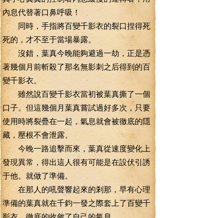
內息代替著口鼻呼吸！
同時，手指將百變千影衣的裂口捏得死
死的，才不至于當場暴露。
沒錯，葉真今晚能夠避過一劫，正是憑
著幾個月前斬殺了那名無影刺之后得到的百
變千影衣。
雖然說百變千影衣當初被葉真撕了一個
口子。但這幾個月葉真嘗試過好多次，只要
使用時將裂疊在一起，氣息就會被徹底的隱
藏，壓根不會泄露。
今晚一路追擊而來，葉真從速度變化上
發現異常，得出這人很有可能是在設伏引誘
于他。就做了準備。
在那人的吼聲響起來的剎那，早有心理
準備的葉真就在千鈞一發之際套上了百變千
影衣，徹底的收斂了自己的氣息。