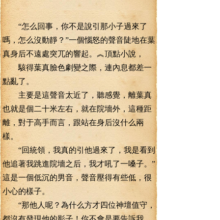
“怎么回事，你不是說引那小子過來了
嗎，怎么沒動靜？”一個惱怒的聲音陡地在葉
真身后不遠處突兀的響起。︽頂點小說，
駭得葉真臉色劇變之際，連內息都差一
點亂了。
主要是這聲音太近了，聽感覺，離葉真
也就是個二十米左右，就在院墻外，這種距
離，對于高手而言，跟站在身后沒什么兩
樣。
“回統領，我真的引他過來了，我是看到
他追著我跳進院墻之后，我才吼了一嗓子。”
這是一個低沉的男音，聲音壓得有些低，很
小心的樣子。
“那他人呢？為什么方才四位神壇值守，
都沒有發現他的影子！你不會是要告訴我，