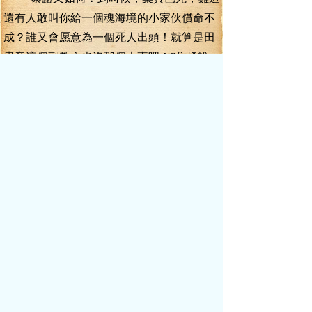
還有人敢叫你給一個魂海境的小家伙償命不
成？誰又會愿意為一個死人出頭！就算是田
貴章這個副教主也沒那個本事吧！”焦烯說
道。
“田貴章沒那個本事，封輕月卻有著那個
本事！而且，屠老鬼發起飆來，是六親不認
的！”于寒晶說道。
“封輕月？夫人，封輕月在神教之中的靠
山到底是誰？她到底什么背景？”焦烯很是疑
惑。
“不該你知道的不要問！”于寒晶的語氣
非常的霸道。
其實這個問題，葉真也有些期待，遺憾
的是，于寒晶并沒有回答。不過，更讓葉真
疑惑的，卻是于寒晶與焦烯之間的交談的語
氣。