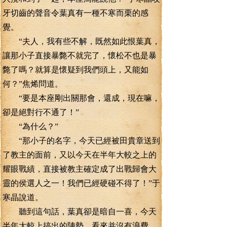
牙切齒的聲音令葉真有一種不寒而栗的感
覺。
“夫人，我有些不解，既然如此恨葉真，
讓那小子直接暴斃不就完了，懷松不也是暴
斃了嗎？就算是懷疑到我們頭上，又能如
何？”焦烯問道。
“要是本座剛出關那會，還成，現在嘛，
卻是絕對行不通了！”
“為什么？”
“那小子的名字，今天已經被田貴章送到
了教主的面前，又以今天在半年大較之上的
耀眼戰績，直接被教主確定成了出戰歸會大
靈的侯選人之一！我們已經硬碰不得了！”于
寒晶說道。
聽到這句話，葉真卻是暗自一喜，今天
半年大較上搞出的陣勢，看來并沒有浪費，