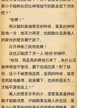
那小子能夠在四位神壇值守的眼皮底下消失
吧？”
“焦烯！”
再次聽到責備聲音的時候，葉真的神情
陡地一冷，他耳力再背，也能聽出這責備人
的家伙的聲音屬于誰了。
日月神衛三統領焦烯！
這也正驗證了另一人‘統領’的稱呼。
“統領，我是真的將他引來了，為什么沒
被神壇值守發現，屬下也很詫異！對了統
領，這小子確實很詭異，追我的時候，速度
竟然陡地爆增，就連屬下，也得拼盡全力，
才能不讓他追上！”
兩人的聲音非常的小，需要葉真凝神細
聽才能聽清楚。仔細聽著這兩人的交談，葉
真小心翼翼的控制著內息緩慢的運轉著，用