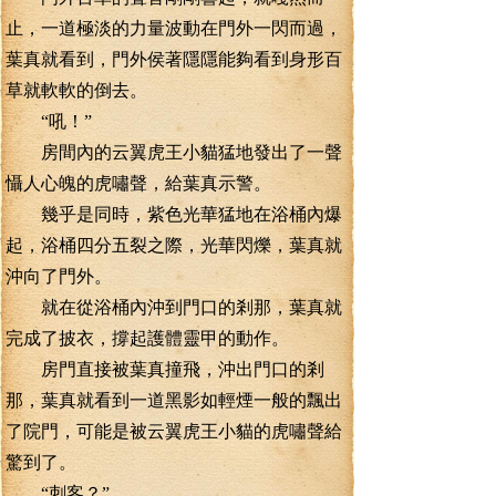
止，一道極淡的力量波動在門外一閃而過，
葉真就看到，門外侯著隱隱能夠看到身形百
草就軟軟的倒去。
“吼！”
房間內的云翼虎王小貓猛地發出了一聲
懾人心魄的虎嘯聲，給葉真示警。
幾乎是同時，紫色光華猛地在浴桶內爆
起，浴桶四分五裂之際，光華閃爍，葉真就
沖向了門外。
就在從浴桶內沖到門口的剎那，葉真就
完成了披衣，撐起護體靈甲的動作。
房門直接被葉真撞飛，沖出門口的剎
那，葉真就看到一道黑影如輕煙一般的飄出
了院門，可能是被云翼虎王小貓的虎嘯聲給
驚到了。
“刺客？”