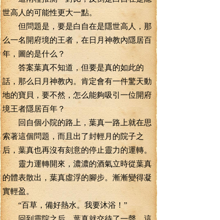
世高人的可能性更大一點。
但問題是，要是白自在是隱世高人，那
么一名開府境的王者，在日月神教內隱居百
年，圖的是什么？
答案葉真不知道，但要是真的如此的
話，那么日月神教內。肯定會有一件驚天動
地的寶貝，要不然，怎么能夠吸引一位開府
境王者隱居百年？
回自個小院的路上，葉真一路上就在思
索著這個問題，而且出了封輕月的院子之
后，葉真也再沒有刻意的停止靈力的運轉。
靈力運轉開來，濃濃的酒氣立時從葉真
的體表散出，葉真虛浮的腳步。漸漸變得凝
實輕盈。
“百草，備好熱水。我要沐浴！”
回到靈院之后，葉真就交待了一聲，這