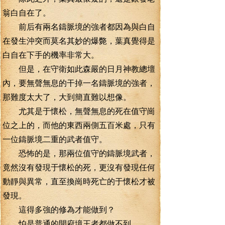
翁白自在了。
前后有兩名鑄脈境的強者都因為與白自
在發生沖突而莫名其妙的爆斃，葉真覺得是
白自在下手的機率非常大。
但是，在守衛如此森嚴的日月神教總壇
內，要無聲無息的干掉一名鑄脈境的強者，
那難度太大了，大到簡直難以想像。
尤其是于懷松，無聲無息的死在值守崗
位之上的，而他的東西兩側五百米處，只有
一位鑄脈境二重的武者值守。
恐怖的是，那兩位值守的鑄脈境武者，
竟然沒有發現于懷松的死，更沒有發現任何
動靜與異常，直至換崗時死亡的于懷松才被
發現。
這得多強的修為才能做到？
怕是普通的開府境王者都做不到。