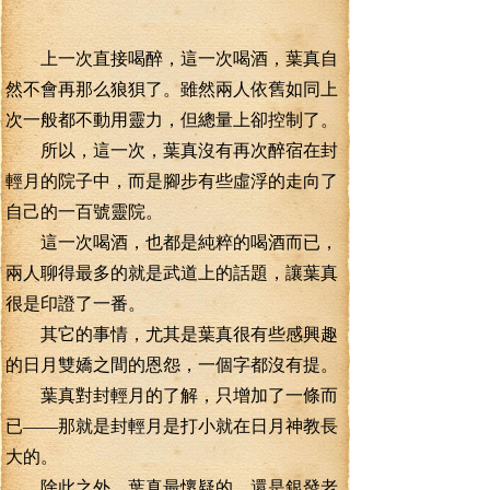
上一次直接喝醉，這一次喝酒，葉真自
然不會再那么狼狽了。雖然兩人依舊如同上
次一般都不動用靈力，但總量上卻控制了。
所以，這一次，葉真沒有再次醉宿在封
輕月的院子中，而是腳步有些虛浮的走向了
自己的一百號靈院。
這一次喝酒，也都是純粹的喝酒而已，
兩人聊得最多的就是武道上的話題，讓葉真
很是印證了一番。
其它的事情，尤其是葉真很有些感興趣
的日月雙嬌之間的恩怨，一個字都沒有提。
葉真對封輕月的了解，只增加了一條而
已——那就是封輕月是打小就在日月神教長
大的。
除此之外，葉真最懷疑的，還是銀發老