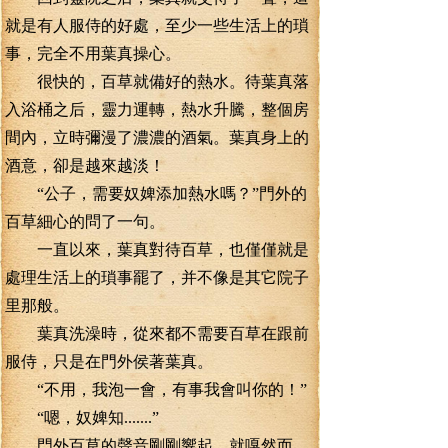
就是有人服侍的好處，至少一些生活上的瑣
事，完全不用葉真操心。
很快的，百草就備好的熱水。待葉真落
入浴桶之后，靈力運轉，熱水升騰，整個房
間內，立時彌漫了濃濃的酒氣。葉真身上的
酒意，卻是越來越淡！
“公子，需要奴婢添加熱水嗎？”門外的
百草細心的問了一句。
一直以來，葉真對待百草，也僅僅就是
處理生活上的瑣事罷了，并不像是其它院子
里那般。
葉真洗澡時，從來都不需要百草在跟前
服侍，只是在門外侯著葉真。
“不用，我泡一會，有事我會叫你的！”
“嗯，奴婢知.......”
門外百草的聲音剛剛響起，就嘎然而