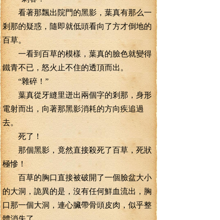
看著那飄出院門的黑影，葉真有那么一
剎那的疑惑，隨即就低頭看向了方才倒地的
百草。
一看到百草的模樣，葉真的臉色就變得
鐵青不已，怒火止不住的透頂而出。
“雜碎！”
葉真從牙縫里迸出兩個字的剎那，身形
電射而出，向著那黑影消耗的方向疾追過
去。
死了！
那個黑影，竟然直接殺死了百草，死狀
極慘！
百草的胸口直接被破開了一個臉盆大小
的大洞，詭異的是，沒有任何鮮血流出，胸
口那一個大洞，連心臟帶骨頭皮肉，似乎整
體消失了。