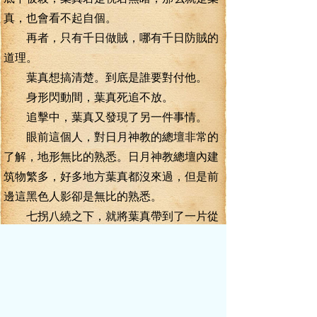
真，也會看不起自個。
再者，只有千日做賊，哪有千日防賊的
道理。
葉真想搞清楚。到底是誰要對付他。
身形閃動間，葉真死追不放。
追擊中，葉真又發現了另一件事情。
眼前這個人，對日月神教的總壇非常的
了解，地形無比的熟悉。日月神教總壇內建
筑物繁多，好多地方葉真都沒來過，但是前
邊這黑色人影卻是無比的熟悉。
七拐八繞之下，就將葉真帶到了一片從
未見過的地域之內。葉真的警覺性，也在這
一剎那提升到了極致。
突地。前方的黑色人影微微一躍，翻過
了一道院墻，消失在院墻之內。
猶豫了一下，葉真也翻墻而入，然后，