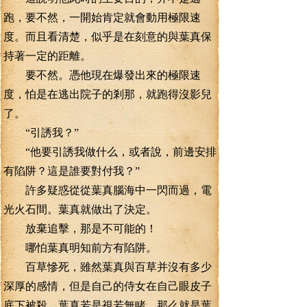
跑，要不然，一開始肯定就會動用極限速
度。而且看清楚，似乎是在刻意的與葉真保
持著一定的距離。
要不然。憑他現在爆發出來的極限速
度，怕是在逃出院子的剎那，就跑得沒影兒
了。
“引誘我？”
“他要引誘我做什么，或者說，前邊安排
有陷阱？這是誰要對付我？”
許多疑惑從從葉真腦海中一閃而過，電
光火石間。葉真就做出了決定。
放棄追擊，那是不可能的！
哪怕葉真明知前方有陷阱。
百草慘死，雖然葉真與百草并沒有多少
深厚的感情，但是自己的侍女在自己眼皮子
底下被殺，葉真若是視若無睹，那么就是葉