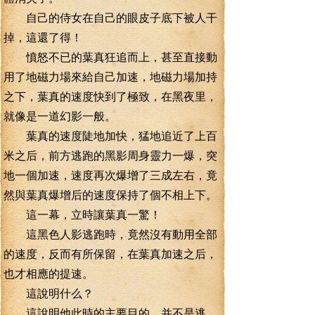
自己的侍女在自己的眼皮子底下被人干
掉，這還了得！
憤怒不已的葉真狂追而上，甚至直接動
用了地磁力場來給自己加速，地磁力場加持
之下，葉真的速度快到了極致，在黑夜里，
就像是一道幻影一般。
葉真的速度陡地加快，猛地追近了上百
米之后，前方逃跑的黑影周身靈力一爆，突
地一個加速，速度再次爆增了三成左右，竟
然與葉真爆增后的速度保持了個不相上下。
這一幕，立時讓葉真一驚！
這黑色人影逃跑時，竟然沒有動用全部
的速度，反而有所保留，在葉真加速之后，
也才相應的提速。
這說明什么？
這說明他此時的主要目的，并不是逃