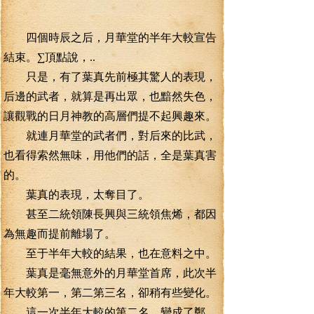
四個時辰之后，月華堂的半年大較宣告
結束。∑頂點說，..
只是，有了葉真先前極其驚人的表現，
后邊的武者，就算是再出眾，也黯然失色，
讓觀戰的日月神教的高層們提不起興趣來。
就連月華堂的武者們，對后來的比武，
也看得索然無味，用他們的話，全是葉真害
的。
葉真的表現，太奪目了。
甚至二統領陳長興與三統領焦烯，都因
為無趣而提前離場了。
至于半年大較的結果，也在意料之中。
葉真是毫無意外的月華堂首席，此次半
年大較第一，第二第三名，卻稍有些變化。
這一次半年大較的第二名，變成了鄭