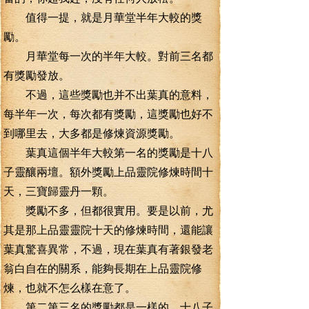
值得一提，就是月華堂半年大較的獎
勵。
月華堂每一次的半年大較。對前三名都
有獎勵發放。
不過，這些獎勵也并不出葉真的意料，
每半年一次，每次都有獎勵，這獎勵也好不
到哪里去，大多都是修煉資源獎勵。
葉真這個半年大較第一名的獎勵是十八
子靈釀兩壇。額外獎勵上品靈院修煉時間十
天，三寶歸靈丹一顆。
獎勵不多，但都很實用。要是以前，尤
其是那上品靈靈院十天的修煉時間，還能讓
葉真驚喜異常，不過，現在葉真有著銀發老
翁白自在的關系，能夠長期在上品靈院修
煉，也就不怎么樣在意了。
第二第三名的獎勵都是一樣的。十八子