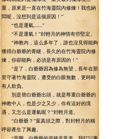
重，原來是一直在竹海靈院內修煉！我也納
悶呢，沒想到是這個原因！”
“也是運氣.......”
“不是運氣！”封輕月的神情有些堅定。
“神教內，這么多年了，誰也沒見得能夠
獲得白爺爺的青瞇，長久的在竹海靈院內修
煉，你卻能夠，必須是有原因的！”
“是了，白爺爺因為修為無望，長年在那
里守著竹海靈院，遭受的白眼無數，更時時
有人欺負。
別是替白爺爺出頭，就是尊重白爺爺的
神教中人，也是少之又少，你有這好的境
遇，又怎么是運氣呢？”封輕月道。
“白爺爺？”葉真頭之際，對封輕月的稱
呼卻產生了興趣。
“是啊，白爺爺的資格非常老，我打記事