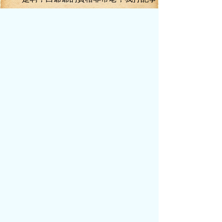
起，白爺爺就在看守竹海靈院，還是一頭白
發！
而且我記得我娘也提過，她來的時候，
白爺爺就在。頗有些神秘的一個老人家，據
在神教中，應該快有上百年了！
只是修為一直困在那里，一直就在看守
竹海靈院，只是，這么多年過去了，他還是
那模樣！”封輕月道。
“一百年了......”
葉真的腦海中，不由得閃過了白自在的
模樣，尤其是當初被于懷松侮辱的時候，那
臉上一成不變的笑容，讓葉真總覺得有些凜
然。
“這白自在，你還知道什么？”葉真問
道。
“你對他有興趣？”