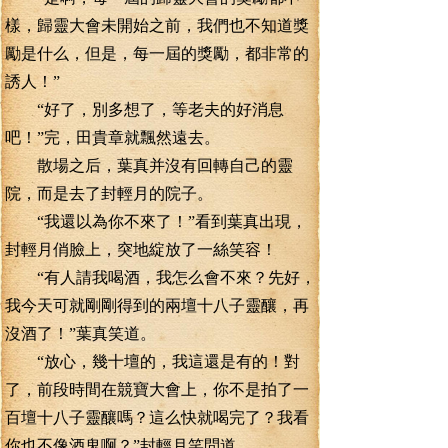
樣，歸靈大會未開始之前，我們也不知道獎
勵是什么，但是，每一屆的獎勵，都非常的
誘人！”
“好了，別多想了，等老夫的好消息
吧！”完，田貴章就飄然遠去。
散場之后，葉真并沒有回轉自己的靈
院，而是去了封輕月的院子。
“我還以為你不來了！”看到葉真出現，
封輕月俏臉上，突地綻放了一絲笑容！
“有人請我喝酒，我怎么會不來？先好，
我今天可就剛剛得到的兩壇十八子靈釀，再
沒酒了！”葉真笑道。
“放心，幾十壇的，我這還是有的！對
了，前段時間在競寶大會上，你不是拍了一
百壇十八子靈釀嗎？這么快就喝完了？我看
你也不像酒鬼啊？”封輕月笑問道。