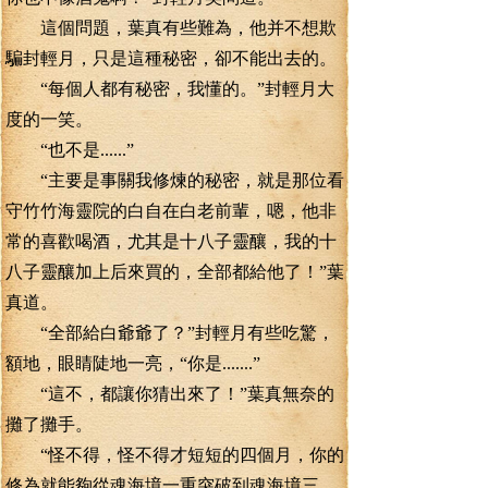
這個問題，葉真有些難為，他并不想欺
騙封輕月，只是這種秘密，卻不能出去的。
“每個人都有秘密，我懂的。”封輕月大
度的一笑。
“也不是......”
“主要是事關我修煉的秘密，就是那位看
守竹竹海靈院的白自在白老前輩，嗯，他非
常的喜歡喝酒，尤其是十八子靈釀，我的十
八子靈釀加上后來買的，全部都給他了！”葉
真道。
“全部給白爺爺了？”封輕月有些吃驚，
額地，眼睛陡地一亮，“你是.......”
“這不，都讓你猜出來了！”葉真無奈的
攤了攤手。
“怪不得，怪不得才短短的四個月，你的
修為就能夠從魂海境一重突破到魂海境三