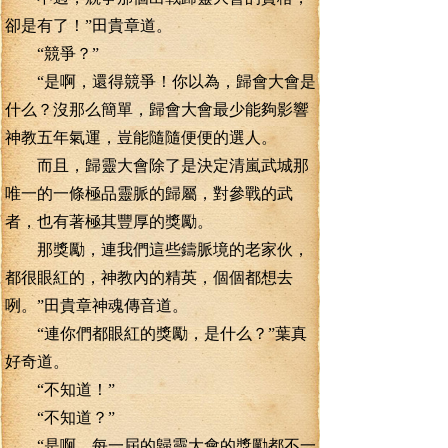
卻是有了！”田貴章道。
“競爭？”
“是啊，還得競爭！你以為，歸會大會是
什么？沒那么簡單，歸會大會最少能夠影響
神教五年氣運，豈能隨隨便便的選人。
而且，歸靈大會除了是決定清嵐武城那
唯一的一條極品靈脈的歸屬，對參戰的武
者，也有著極其豐厚的獎勵。
那獎勵，連我們這些鑄脈境的老家伙，
都很眼紅的，神教內的精英，個個都想去
咧。”田貴章神魂傳音道。
“連你們都眼紅的獎勵，是什么？”葉真
好奇道。
“不知道！”
“不知道？”
“是啊，每一屆的歸靈大會的獎勵都不一