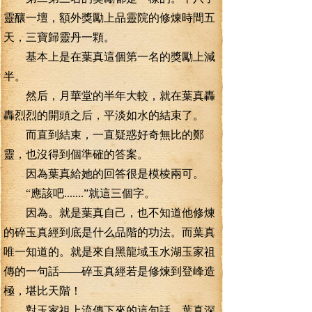
靈釀一壇，額外獎勵上品靈院的修煉時間五
天，三寶歸靈丹一顆。
基本上是在葉真這個第一名的獎勵上減
半。
然后，月華堂的半年大較，就在葉真轟
轟烈烈的開頭之后，平淡如水的結束了。
而直到結束，一直疑惑好奇無比的鄭
靈，也沒得到個準確的答案。
因為葉真給她的回答很是模棱兩可。
“應該吧.......”就這三個字。
因為。就是葉真自己，也不知道他修煉
的碎玉真經到底是什么品階的功法。而葉真
唯一知道的。就是來自黑龍域玉水湖玉家祖
傳的一句話——碎玉真經若是修煉到登峰造
極，堪比天階！
對玉家祖上流傳下來的這句話，葉真深