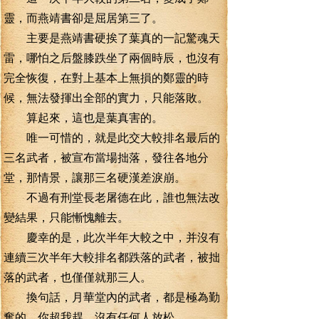
靈，而燕靖書卻是屈居第三了。
主要是燕靖書硬挨了葉真的一記驚魂天
雷，哪怕之后盤膝跌坐了兩個時辰，也沒有
完全恢復，在對上基本上無損的鄭靈的時
候，無法發揮出全部的實力，只能落敗。
算起來，這也是葉真害的。
唯一可惜的，就是此交大較排名最后的
三名武者，被宣布當場拙落，發往各地分
堂，那情景，讓那三名硬漢差淚崩。
不過有刑堂長老屠德在此，誰也無法改
變結果，只能慚愧離去。
慶幸的是，此次半年大較之中，并沒有
連續三次半年大較排名都跌落的武者，被拙
落的武者，也僅僅就那三人。
換句話，月華堂內的武者，都是極為勤
奮的，你超我趕，沒有任何人放松。