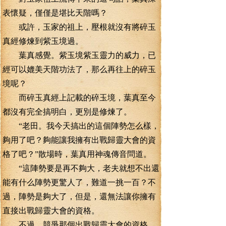
表懷疑，僅僅是堪比天階嗎？
或許，玉家的祖上，壓根就沒有將碎玉
真經修煉到紫玉境過。
葉真感覺。紫玉境紫玉靈力的威力，已
經可以媲美天階功法了，那么再往上的碎玉
境呢？
而碎玉真經上記載的碎玉境，葉真至今
都沒有完全搞明白，更別是修煉了。
“老田。我今天搞出的這個陣勢怎么樣，
夠用了吧？夠能讓我擁有出戰歸靈大會的資
格了吧？”散場時，葉真用神魂傳音問道。
“這陣勢要是再不夠大，老夫就想不出還
能有什么陣勢更驚人了，難道一挑一百？不
過，陣勢是夠大了，但是，還無法讓你擁有
直接出戰歸靈大會的資格。
不過，競爭那個出戰歸靈大會的資格，