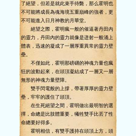
了絕望，但若是就此束手待斃，那么霍明也
不可能將成長為魂海境五重巔峰的強者，更
不可能進入日月神教的月華堂。
絕望之際，霍明瘋一般的催逼著丹田內
的靈力，丹田內的靈力就像是迸射一般涌上
體表，迅速的凝成了一層厚重異常的靈力壁
壘。
不僅如此，霍明那磅礴的神魂力量也瘋
狂的波動起來，在頭頂凝結成了一層又一層
無形的神魂力量壁障。
雙手閃電般的上撐，帶著厚厚的靈力壁
壘，牢牢的護住了頭頂。
在生死絕望之間，霍明做出最明智的選
擇，命總是比肢體重要，犧牲雙手比丟了性
命總要好得多。
霍明相信，有雙手護持在頭頂上方，頭