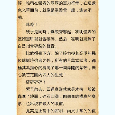
碎，堆積在體表的厚厚的靈力壁壘，在這紫
色光華面前，就像是湯潑雪一般，迅速消
融。
咔嚓！
幾乎是同時，爆裂聲響起，霍明體表的
護體靈甲就就告破碎。然后，霍明就聽到了
自己指骨碎裂的聲音。
比武擂臺下方。除了眼力極其高明的幾
位鑄脈境強者之外，所有的月華堂武者，都
極其為擔心的看向了那一團爆開的紫芒，擔
心紫芒范圍內四人的生死！
砰砰砰砰！
紫芒散去。四道身形就像是木樁一般被
轟進了地面，碎石四濺，四個血肉模糊的身
形，也出現在眾人的眼前。
尤其是正當中的霍明，兩只手掌的的皮