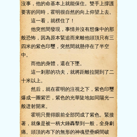
沒事，他的命基本上就能保住。雙手上撐護
要害的同時，霍明很自然的向上仰望上去。
這一看，就楞住了！
他突然間發現，事情并沒有想像中的那
般恐怖，因為原本緊追而來離他頭頂只有三
四米的紫色印璽，突然間就懸停在了半空
中。
而他的身體，還在下墜。
這一剎那的功夫，就將距離拉開到了二
十米以上。
然后，就在霍明的注視之下，紫色印璽
爆成一團紫芒，紫色的光華陡地如同陽光一
般迸射開來。
霍明只覺得眼前全部閃成了紫色。緊接
著，就像是被一柄大錘轟擊到一般，全身劇
痛。頭頂的布下的無形的神魂壁壘瞬間破