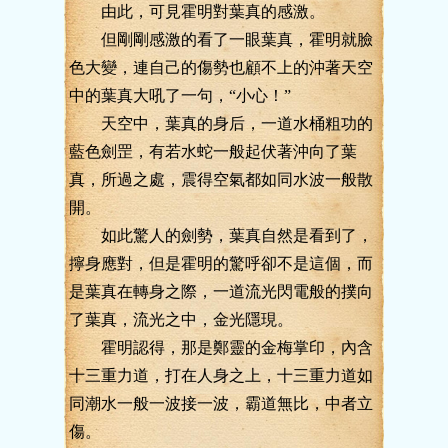
由此，可見霍明對葉真的感激。
但剛剛感激的看了一眼葉真，霍明就臉
色大變，連自己的傷勢也顧不上的沖著天空
中的葉真大吼了一句，“小心！”
天空中，葉真的身后，一道水桶粗功的
藍色劍罡，有若水蛇一般起伏著沖向了葉
真，所過之處，震得空氣都如同水波一般散
開。
如此驚人的劍勢，葉真自然是看到了，
擰身應對，但是霍明的驚呼卻不是這個，而
是葉真在轉身之際，一道流光閃電般的撲向
了葉真，流光之中，金光隱現。
霍明認得，那是鄭靈的金梅掌印，內含
十三重力道，打在人身之上，十三重力道如
同潮水一般一波接一波，霸道無比，中者立
傷。