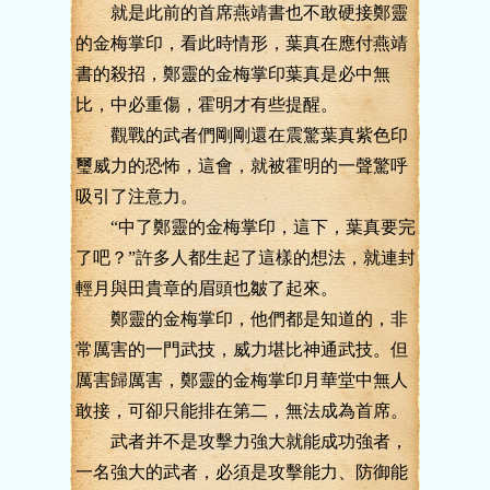
就是此前的首席燕靖書也不敢硬接鄭靈
的金梅掌印，看此時情形，葉真在應付燕靖
書的殺招，鄭靈的金梅掌印葉真是必中無
比，中必重傷，霍明才有些提醒。
觀戰的武者們剛剛還在震驚葉真紫色印
璽威力的恐怖，這會，就被霍明的一聲驚呼
吸引了注意力。
“中了鄭靈的金梅掌印，這下，葉真要完
了吧？”許多人都生起了這樣的想法，就連封
輕月與田貴章的眉頭也皺了起來。
鄭靈的金梅掌印，他們都是知道的，非
常厲害的一門武技，威力堪比神通武技。但
厲害歸厲害，鄭靈的金梅掌印月華堂中無人
敢接，可卻只能排在第二，無法成為首席。
武者并不是攻擊力強大就能成功強者，
一名強大的武者，必須是攻擊能力、防御能