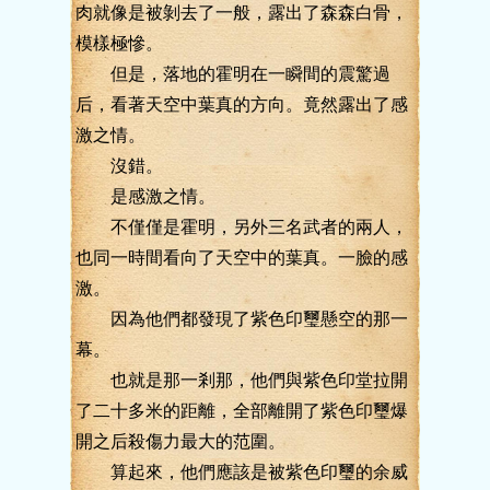
肉就像是被剝去了一般，露出了森森白骨，
模樣極慘。
但是，落地的霍明在一瞬間的震驚過
后，看著天空中葉真的方向。竟然露出了感
激之情。
沒錯。
是感激之情。
不僅僅是霍明，另外三名武者的兩人，
也同一時間看向了天空中的葉真。一臉的感
激。
因為他們都發現了紫色印璽懸空的那一
幕。
也就是那一剎那，他們與紫色印堂拉開
了二十多米的距離，全部離開了紫色印璽爆
開之后殺傷力最大的范圍。
算起來，他們應該是被紫色印璽的余威