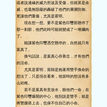
或者說邊緣的威力所波及受傷，但就算是余
威，也毫無阻礙的轟破了他們的層層防御。
更讓他們重傷，尤其是霍明。
現在想一想。要不是紫色印璽那懸停了
那一剎那，他們此時可能就變成了一堆爛肉
了。
能讓紫色印璽憑空懸停的，自然就只有
葉真了。
換句話說，是葉真心存善念，才有他們
的活命。
尤其是霍明，當歸是抱著用雙手換命的
想法了，只是現在看來，他當時的想法有多
么幼稚。
若不是葉真有意放水，饒他們一命，在
紫色印璽爆開的中心，他別說是雙手，就是
將雙腿搭上去，也保不住自己的小命。