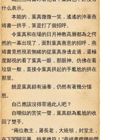
什么表示。
本能的，葉真微微一笑，遙遙的沖著燕
靖書一拱手，算是打了個招呼。
令葉真和在場的日月神教高層都為之愕
然的一幕出現了，面對葉真善意的招呼，燕
靖書竟然視若無睹的從葉真身邊走過，還極
度鄙視的看了葉真一眼，那眼神。仿佛在看
垃圾一般，直接令葉真拱起的手尷尬的拱在
那里。
饒是葉真頗有涵養，仍然有著幾分惱
怒。
自己應該沒得罪過此人吧？
自嘲似的苦笑一聲，葉真頗為尷尬的收
回了雙手。
“兩位教主，屠長老，大統領，封堂主，
在下闖關完畢。特來繳符！”燕靖書鏗鏘的聲