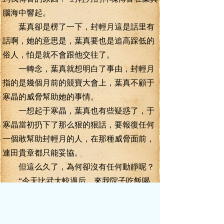
腦海中響起。
葉真卻是楞了一下，封輕月這是話里有
話啊，她的意思是，葉真要也是追高踩低的
俗人，怕是就不會跟他交往了。
一轉念，葉真就想明白了事由，封輕月
指的是幾個月前的競寶大會上，葉真不顧于
寒晶的威脅幫助她的事情。
一想起于寒晶，葉真也有些疑惑了，于
寒晶當初扔下了那么狠的狠話，要報復任何
一個敢幫助封輕月的人，在那種威脅面前，
連田貴章都只能妥協。
但這么久了，為何卻沒有任何動靜呢？
“今天比武大較過后，來我院子吃飯喝
酒，嗯，今天好好的坑了姚森一把，得慶祝
一下。”封輕月的神魂傳音再次響起。
“這個，我可沒酒了”