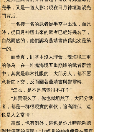
完畢，又是一道人影出現在日月神壇漩渦光
門背后。
一名接一名的武者從半空中出現，而此
時，從日月神壇出來的武者已經好幾名了，
自然而然的，他們認為燕靖書依舊此次是第
一的。
而葉真，則基本沒人理會，魂海境三重
的修為，在一堆魂海境五重巔峰的武者群體
中，其實是非常扎眼的，大部分人，都不愿
意折節下交，反而圍著燕靖書與鄭靈轉。
“怎么，是不是感覺很不好？”
“其實混久了，你也就坦然了，大部分武
者，都是一群很現實的家伙，追高踩低，這
也是人之常情！
當然，也有例外，這也是你此時能夠聽
到我傳音的原因！”封輕月的神魂傳音在葉真