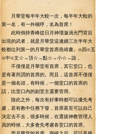
月華堂每半年大較一次，每半年大較的
第一名，有一外稱呼，名為首席！
此時倒持青峰從日月神壇漩渦光門背后
出現的武者，就是月華堂這連續三次半年大
較都位列第一的月華堂首席燕靖書。⊙四⊙五
⊙中⊙文☆→頂☆→點☆→小☆→說，
不僅僅是月華堂有首席，其它堂口，也
是有著所謂的首席的。而且，這首席不僅僅
是一個名頭，有時候，一個堂口的首席的
話，比堂口內的副堂主還要管用。
除此之外，每次有好事時都可以優先考
慮，若有教中任務下發，首席甚至可以自己
決定去不去，很多時候，在選拔神教管理人
員的時候，大多會先考慮各堂口的首席。
而月華堂的首席，突破之后，可以直接