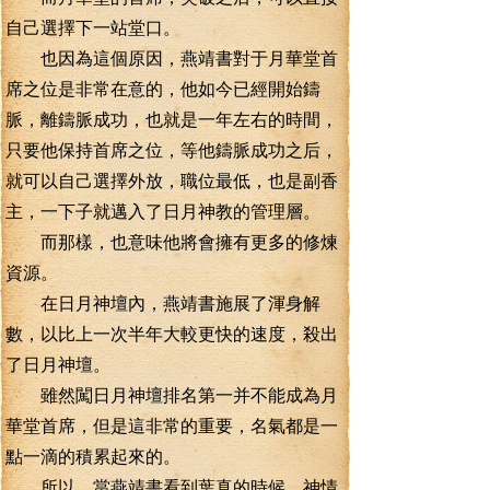
自己選擇下一站堂口。
也因為這個原因，燕靖書對于月華堂首
席之位是非常在意的，他如今已經開始鑄
脈，離鑄脈成功，也就是一年左右的時間，
只要他保持首席之位，等他鑄脈成功之后，
就可以自己選擇外放，職位最低，也是副香
主，一下子就邁入了日月神教的管理層。
而那樣，也意味他將會擁有更多的修煉
資源。
在日月神壇內，燕靖書施展了渾身解
數，以比上一次半年大較更快的速度，殺出
了日月神壇。
雖然闖日月神壇排名第一并不能成為月
華堂首席，但是這非常的重要，名氣都是一
點一滴的積累起來的。
所以，當燕靖書看到葉真的時候，神情