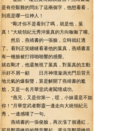
是有些艱難的問出了這兩個字，他想看看，
到底是哪一位神人！
“剛才你不是看到了嗎，就是他，葉
真！”大統領紀元秀沖葉真的方向呶呶了嘴。
然后，燕靖書的一張臉，立時就紅透
了。看到正笑瞇瞇看著他的葉真，燕靖書直
有一種臉被打得啪啪響的感覺。
就在剛才，他還無視了葉真，對葉真的主動
示好不屑一顧 日月神壇漩渦光門后背天
地元氣的爆裂聲，算是解開了燕靖書的尷
尬，又是一名月華堂武者闖壇成功。
“燕兄，又是你第一，哎，小妹還是不如
你！”月華堂武者鄭靈一邊走向大統領紀元
秀，一邊感嘆了一句。
燕靖書的一張俊臉，再次漲了個通紅，
可是鄭靈繳符的聲音響起，還沒等鄭靈繳符