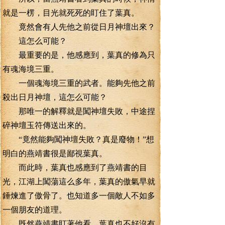
就是一楞，目光就死死的盯住了葉真。
竟然會有人先他之前從日月神壇出來？
這怎么可能？
最重要的是，他感應到，葉真的修為只
有魂海境三重。
一個魂海境三重的武者。能夠先他之前
殺出日月神壇，這怎么可能？
那唯一的解釋就是闖神壇失敗，中途捏
碎神壇玉符傳送出來的。
“竟然能夠闖神壇失敗？真是廢物！”想
明白的燕靖書很是鄙視葉真。
而此時，葉真也感應到了燕靖書的目
光，江湖上闖蕩這么多年，葉真的傲氣早就
錘煉進了傲骨了。也知道多一個敵人不如多
一個朋友的道理。
既然燕靖書盯著他看，葉真也不好沒有