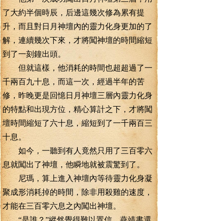
了大約半個時辰，后邊這幾次修為累有提
升，而且對日月神壇內的靈力化身更加的了
解，連續幾次下來，才將闖神壇的時間縮短
到了一刻鐘出頭。
但就這樣，他消耗的時間也超超過了一
千兩百九十息，而這一次，經過半年的苦
修，昨晚更是回憶日月神壇三層內靈力化身
的特點和出現方位，精心算計之下，才將闖
壇時間縮短了六十息，縮短到了一千兩百三
十息。
如今，一聽到有人竟然只用了三百零六
息就闖出了神壇，他瞬地就被震驚到了。
尼瑪，算上進入神壇內等待靈力化身凝
聚成形消耗掉的時間，除非用殺雞的速度，
才能在三百零六息之內闖出神壇。
“是誰？”縱然覺得難以置信，燕靖書還