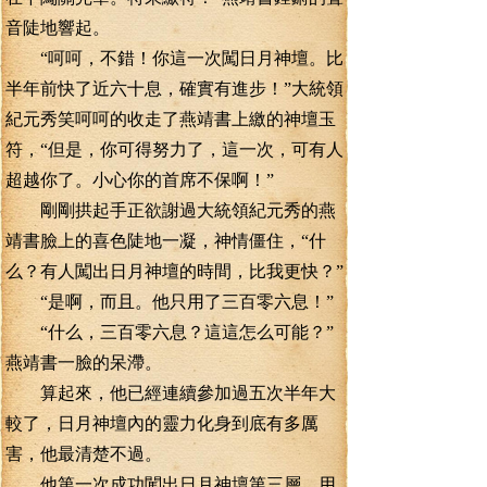
音陡地響起。
“呵呵，不錯！你這一次闖日月神壇。比
半年前快了近六十息，確實有進步！”大統領
紀元秀笑呵呵的收走了燕靖書上繳的神壇玉
符，“但是，你可得努力了，這一次，可有人
超越你了。小心你的首席不保啊！”
剛剛拱起手正欲謝過大統領紀元秀的燕
靖書臉上的喜色陡地一凝，神情僵住，“什
么？有人闖出日月神壇的時間，比我更快？”
“是啊，而且。他只用了三百零六息！”
“什么，三百零六息？這這怎么可能？”
燕靖書一臉的呆滯。
算起來，他已經連續參加過五次半年大
較了，日月神壇內的靈力化身到底有多厲
害，他最清楚不過。
他第一次成功闖出日月神壇第三層，用