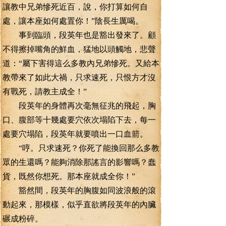
讓教中兄弟慘死近百，說，你打算如何自
處，讓本座如何處置你！”陰長生厲喝。
事到臨頭，段英年也是豁出發來了。顧
不得擦掉嘴角的鮮血，猛地以頭觸地，悲聲
道：“屬下害得這么多教內兄弟慘死。又給本
教帶來了如此大禍，只求速死，只恨方才沒
有戰死，請教主成全！”
段英年的身體再次毫無征兆的飛起，胸
口、腹部等十幾處要穴依次塌陷下去，每一
處要穴塌陷，段英年就要噴出一口血箭。
“哼。只求速死？你死了能換回那么多教
眾的生還嗎？能夠消除那謠言的影響嗎？蠢
貨，既然你想死。那本座就成全你！”
豁然間，段英年的胸腹如同波浪般的滾
動起來，那模樣，似乎直欲將段英年的內臟
碾成粉碎。