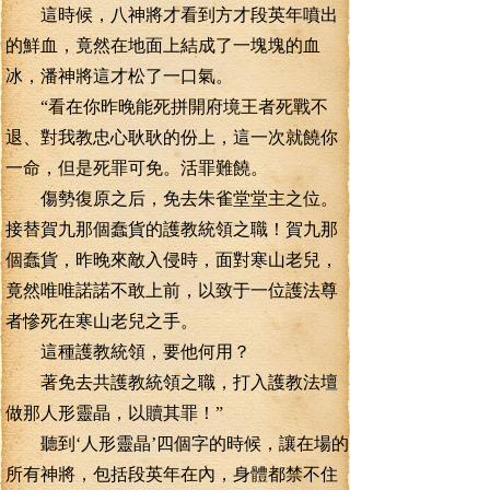
這時候，八神將才看到方才段英年噴出
的鮮血，竟然在地面上結成了一塊塊的血
冰，潘神將這才松了一口氣。
“看在你昨晚能死拼開府境王者死戰不
退、對我教忠心耿耿的份上，這一次就饒你
一命，但是死罪可免。活罪難饒。
傷勢復原之后，免去朱雀堂堂主之位。
接替賀九那個蠢貨的護教統領之職！賀九那
個蠢貨，昨晚來敵入侵時，面對寒山老兒，
竟然唯唯諾諾不敢上前，以致于一位護法尊
者慘死在寒山老兒之手。
這種護教統領，要他何用？
著免去共護教統領之職，打入護教法壇
做那人形靈晶，以贖其罪！”
聽到‘人形靈晶’四個字的時候，讓在場的
所有神將，包括段英年在內，身體都禁不住