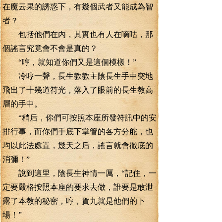
在魔云果的誘惑下，有幾個武者又能成為智
者？
包括他們在內，其實也有人在嘀咕，那
個謠言究竟會不會是真的？
“哼，就知道你們又是這個模樣！”
冷哼一聲，長生教教主陰長生手中突地
飛出了十幾道符光，落入了眼前的長生教高
層的手中。
“稍后，你們可按照本座所發符訊中的安
排行事，而你們手底下掌管的各方分舵，也
均以此法處置，幾天之后，謠言就會徹底的
消彌！”
說到這里，陰長生神情一厲，“記住，一
定要嚴格按照本座的要求去做，誰要是敢泄
露了本教的秘密，哼，賀九就是他們的下
場！”