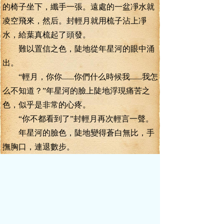
的椅子坐下，纖手一張。遠處的一盆凈水就
凌空飛來，然后。封輕月就用梳子沾上凈
水，給葉真梳起了頭發。
難以置信之色，陡地從年星河的眼中涌
出。
“輕月，你你......你們什么時候我......我怎
么不知道？”年星河的臉上陡地浮現痛苦之
色，似乎是非常的心疼。
“你不都看到了”封輕月再次輕言一聲。
年星河的臉色，陡地變得蒼白無比，手
撫胸口，連退數步。
“好祝你們”
后面的話，年星河沒有說出口，或者說
只是嘴唇碰了一下，整個人就失魂落魄的踉
蹌遠去。
這情形，讓葉真非常的意外。