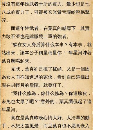
算沒有這年姓武者十所的實力。最少也是七
八成的實力了，可卻被玄光紫青環給輕易擊
碎。
而這年姓武者，在葉真的感應下，其實
力敢不濟也是鑄脈境二重的強者。
“躲在女人身后算什么本事？有本事，就
站出來，讓本公子稱量稱量你！”年星河沖著
葉真厲喝起來。
見狀，葉真卻是搖了搖頭。又是一個因
為女人而不知進退的家伙，看到自己這樣出
現在封輕月的后院。就發狂了。
“我什么修為，你什么修為？你這臉皮，
未免也太厚了吧？”意外的，葉真調侃起了這
年星河。
實在是葉真昨晚心情大好。大清早的動
手，不想太煞風景，而且葉真也不愿意嵌入