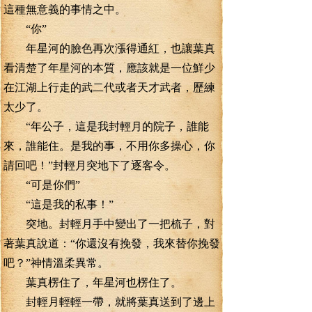
這種無意義的事情之中。
“你”
年星河的臉色再次漲得通紅，也讓葉真
看清楚了年星河的本質，應該就是一位鮮少
在江湖上行走的武二代或者天才武者，歷練
太少了。
“年公子，這是我封輕月的院子，誰能
來，誰能住。是我的事，不用你多操心，你
請回吧！”封輕月突地下了逐客令。
“可是你們”
“這是我的私事！”
突地。封輕月手中變出了一把梳子，對
著葉真說道：“你還沒有挽發，我來替你挽發
吧？”神情溫柔異常。
葉真楞住了，年星河也楞住了。
封輕月輕輕一帶，就將葉真送到了邊上