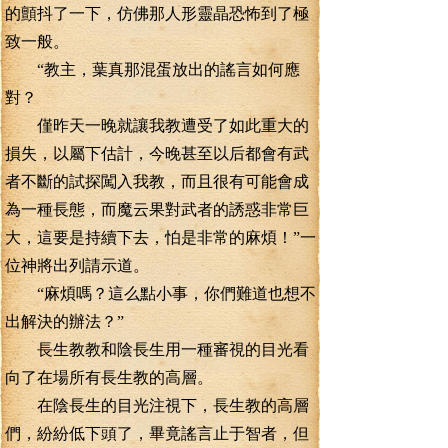
的顫抖了一下，仿佛那人形靈晶恐怖到了極
致一般。
“教主，葉真那混蛋放出的謠言如何應
對？
僅昨天一晚就讓我教遭受了如此重大的
損失，以屬下估計，今晚甚至以后都會有武
者不斷的試探闖入我教，而且很有可能會成
為一種長態，而魔云果對武者的誘惑非常巨
大，這要是持續下去，怕是非常的麻煩！”一
位神將出列請示道。
“麻煩嗎？這么點小事，你們難道也想不
出解決的辦法？”
長生教教和陰長生用一種審視的目光看
向了在場所有長生教的高層。
在陰長生的目光注視下，長生教的高層
們，紛紛低下頭了，畢竟謠言止于智者，但