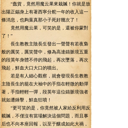
“蠢貨，竟然用魔云果來栽贓！你就是放
出陽正錫身上有著西寧分舵一年的收入這一
條消息，也夠葉真那小子死好幾次了！
竟然用魔云果，可笑的是，還被你蒙對
了！”
長生教教主陰長生發出一聲聲有若夜梟
般的厲笑，厲笑聲中，修為高達鑄脈境五重
的段英年身體不停的飛起，再次墜落，再次
飛起，鮮血大口大口的噴出。
若是有人細心觀察，就會發現長生教教
主陰長生的籠在大袖中的手指在輕微的動彈
著，手指輕輕一彈，段英年這位鑄脈境強者
就如遭錘擊，鮮血狂噴！
“更可笑的是，你竟然被人家給反利用反
載贓，不僅沒有當場解決這個問題，而且事
后也不向本座回報，以至于釀成如此大禍，