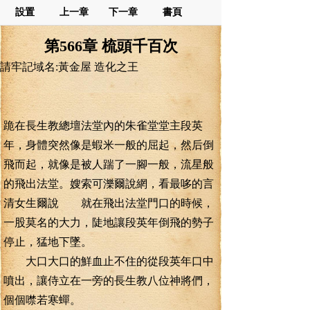
設置
上一章
下一章
書頁
第566章 梳頭千百次
請牢記域名:黃金屋 造化之王
跪在長生教總壇法堂內的朱雀堂堂主段英
年，身體突然像是蝦米一般的屈起，然后倒
飛而起，就像是被人踹了一腳一般，流星般
的飛出法堂。嫂索可濼爾說網，看最哆的言
清女生爾說 就在飛出法堂門口的時候，
一股莫名的大力，陡地讓段英年倒飛的勢子
停止，猛地下墜。
大口大口的鮮血止不住的從段英年口中
噴出，讓侍立在一旁的長生教八位神將們，
個個噤若寒蟬。