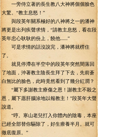
一旁侍立著的長生教八大神將個個臉色
大驚。“教主息怒！”
與段英年關系極好的八神將之一的潘神
將更是出列疾聲求情，“請教主息怒，看在段
英年忠心耿耿的份上，饒他......”
可是求情的話沒說完，潘神將就楞住
了。
就見停滯在半空中的段英年突然間落回
了地面，沖著教主陰長生拜了下去，先前蒼
白無比的臉色，此時竟然看到了幾分紅潤？
“屬下多謝教主療傷之恩！謝教主不殺之
恩，屬下愿肝腦涂地以報教主！”段英年大聲
說道。
“哼。寒山老兒打入你體內的陰毒，本座
已經全部替你驅除了，好生療養半月。就可
徹底復原。”