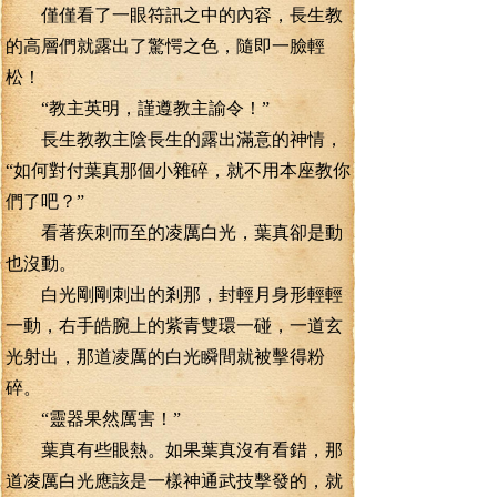
僅僅看了一眼符訊之中的內容，長生教
的高層們就露出了驚愕之色，隨即一臉輕
松！
“教主英明，謹遵教主諭令！”
長生教教主陰長生的露出滿意的神情，
“如何對付葉真那個小雜碎，就不用本座教你
們了吧？”
看著疾刺而至的凌厲白光，葉真卻是動
也沒動。
白光剛剛刺出的剎那，封輕月身形輕輕
一動，右手皓腕上的紫青雙環一碰，一道玄
光射出，那道凌厲的白光瞬間就被擊得粉
碎。
“靈器果然厲害！”
葉真有些眼熱。如果葉真沒有看錯，那
道凌厲白光應該是一樣神通武技擊發的，就