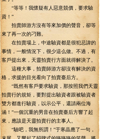
“等等！我懷疑有人惡意競價，要求驗
資！”
拍賣師游方沒有等來加價的聲音，卻等
來了再一次的刁難。
在拍賣場上，中途驗資都是很犯忌諱的
事情，一般情況下，很少這么做。不過，有
客戶提出來，天靈拍賣行方面就得解決了。
這種大事，拍賣師游方卻沒有解決的資
格，求援的目光看向了拍賣臺后方。
“既然有客戶要求驗資，那按照我們天靈
拍賣行的規矩，要對提出驗資者跟被驗資者
雙方都進行驗資，以示公平，還請兩位海
涵！”一個沉重的男音在拍賣臺后方響了起
來，應該是天靈拍賣行的主事人。
“驗吧，我無所謂！”于寒晶應了一句，
末尾，又響起了招牌式的咯咯咯的笑聲。將