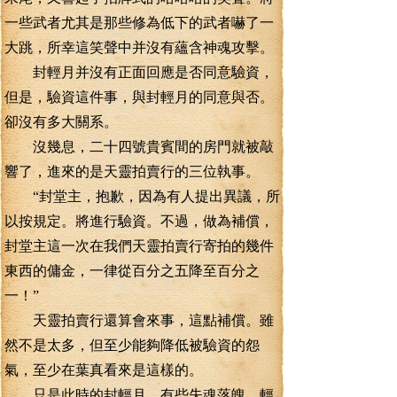
一些武者尤其是那些修為低下的武者嚇了一
大跳，所幸這笑聲中并沒有蘊含神魂攻擊。
封輕月并沒有正面回應是否同意驗資，
但是，驗資這件事，與封輕月的同意與否。
卻沒有多大關系。
沒幾息，二十四號貴賓間的房門就被敲
響了，進來的是天靈拍賣行的三位執事。
“封堂主，抱歉，因為有人提出異議，所
以按規定。將進行驗資。不過，做為補償，
封堂主這一次在我們天靈拍賣行寄拍的幾件
東西的傭金，一律從百分之五降至百分之
一！”
天靈拍賣行還算會來事，這點補償。雖
然不是太多，但至少能夠降低被驗資的怨
氣，至少在葉真看來是這樣的。
只是此時的封輕月，有些失魂落魄，輕