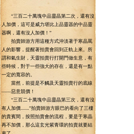
“三百二十萬塊中品靈晶第二次，還有沒
人加價，這可是威力堪比上品靈器的中品靈
器啊，還有沒人加價！”
拍賣師游方用這種方式沖淡著于寒晶罵
人的影響，提醒著拍賣會回到正軌上來。所
謂和氣生財，天靈拍賣行打開門做生意，有
些時候，對于一些強大的存在，還是有一點
一定的寬容的。
當然，前提是不觸及天靈拍賣行的底線
——惡意競價！
“三百二十萬塊中品靈晶第三次，還有沒
有人加價.......”拍賣師游方眼巴的看向了三樓
的貴賓間，按照拍賣會的流程，要是于寒晶
再不加價，那么這玄光紫青環的拍賣就要結
束了。