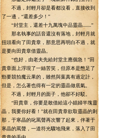
不過，封輕月卻是看都沒看，直接收到
了一邊，“還差多少！”
“封堂主，還差十九萬塊中品靈晶.......”
那名執事的話音還沒有落地，封輕月就
扭頭看向了田貴章，那意思再明白不過，就
是要向田貴章借靈晶。
“也好，由老夫先給封堂主應個急！”田
貴章面上浮現了一絲苦笑，但原本是憋足了
勁要競拍魔云果的，雖然與葉真有過定計，
但是，怎么著也得有一定的靈晶做底氣。
不過，封輕月的面子，他卻不好駁。
“田貴章，你要是敢借給這小娼婦半塊靈
晶，我要你好看！”就在田貴章欲取靈晶的剎
那，于寒晶的叱罵聲再次響了起來，伴著于
寒晶的罵聲，一道符光驟地飛來，落入了田
貴章的手中。