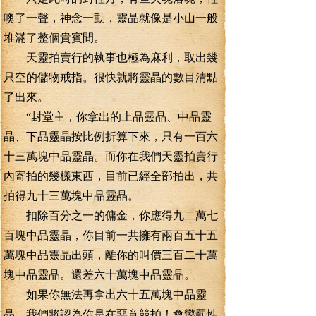
噢了一聲，神念一動，靈晶就像是小山一般
堆滿了整個貴賓間。
天靈拍賣行的執事也極為麻利，取出幾
只空的儲物戒指。很快就將靈晶的數目清點
了出來。
“封堂主，你拿出的上品靈晶、中品靈
晶、下品靈晶按比例折算下來，只有一百六
十三萬塊中品靈晶。而你在我們天靈拍賣行
內寄拍的幾樣東西，目前已經全部拍出，共
拍得九十三萬塊中品靈晶。
扣除百分之一的傭金，你應得九二萬七
百塊中品靈晶，你目前一共擁有兩百五十五
萬塊中品靈晶出頭，離你的叫價三百二十萬
塊中品靈晶。還差六十萬塊中品靈晶。
如果你無法再拿出六十五萬塊中品靈
晶，我們將認為你是在惡意競拍！會懲罰性