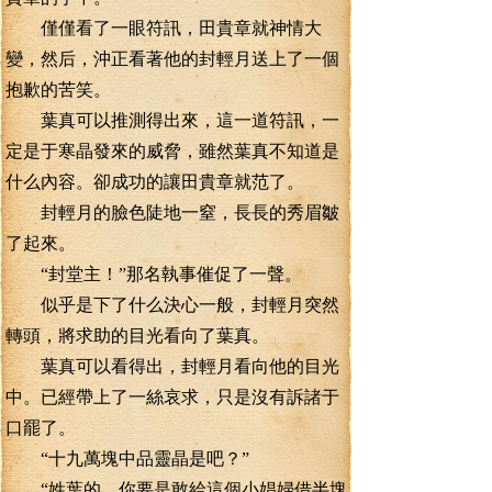
僅僅看了一眼符訊，田貴章就神情大
變，然后，沖正看著他的封輕月送上了一個
抱歉的苦笑。
葉真可以推測得出來，這一道符訊，一
定是于寒晶發來的威脅，雖然葉真不知道是
什么內容。卻成功的讓田貴章就范了。
封輕月的臉色陡地一窒，長長的秀眉皺
了起來。
“封堂主！”那名執事催促了一聲。
似乎是下了什么決心一般，封輕月突然
轉頭，將求助的目光看向了葉真。
葉真可以看得出，封輕月看向他的目光
中。已經帶上了一絲哀求，只是沒有訴諸于
口罷了。
“十九萬塊中品靈晶是吧？”
“姓葉的，你要是敢給這個小娼婦借半塊