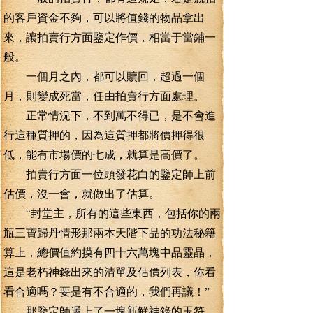
的客戶資金不夠，可以將值錢的物品拿出
來，讓拍賣行方面鑒定作價，相當于當鋪一
般。
一個月之內，都可以贖回，超過一個
月，則變成死當，任由拍賣行方面處理。
正常情況下，不到萬不得已，是不會進
行這種質押的，因為這質押都將價押得很
低，能有市場價的七成，就算是高價了。
拍賣行方面一位頭發花白的鑒定師上前
估價，沒一會，就做出了估算。
“封堂主，所有的這些東西，包括你的兩
瓶三寶歸丹情形那兩本天階下品的功法秘籍
算上，總價值約摸有四十六萬塊中品靈晶，
這是老朽神錄出來的清單及估價列表，你看
看合適嗎？要是有不合適的，我們再議！”
那鑒定師遞上了一塊新鮮神錄的玉符。