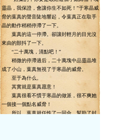
靈晶，我保證，會讓你生不如死！”于寒晶威
脅的葉真的聲音陡地響起，令葉真正在取手
晶的動作稍稍停滯了一下。
葉真的這一停滯。卻讓封輕月的目光沒
來由的顫抖了一下。
“二十萬塊，清點吧！”
稍微的停滯過后，二十萬塊中品靈晶堆
成了小山，葉真無視了于寒晶的威脅。
至于為什么。
其實就是葉真愿意！
葉真很看不慣于寒晶的做派，很不爽她
一個接一個點名威脅！
所以。葉真就任性了一回合，幫助了封
輕月。
如果硬要找個理由，那么就是封輕月說
過的一句話，葉真欠她一條命！