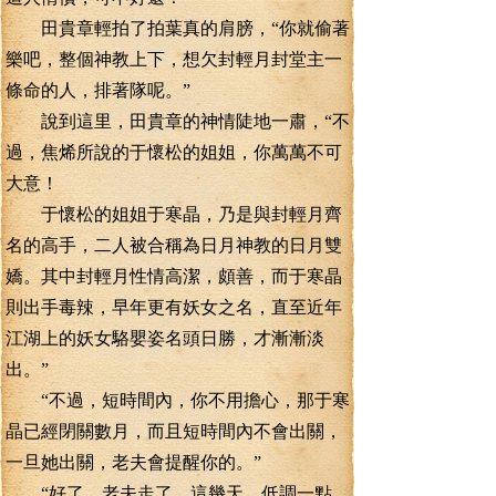
田貴章輕拍了拍葉真的肩膀，“你就偷著
樂吧，整個神教上下，想欠封輕月封堂主一
條命的人，排著隊呢。”
說到這里，田貴章的神情陡地一肅，“不
過，焦烯所說的于懷松的姐姐，你萬萬不可
大意！
于懷松的姐姐于寒晶，乃是與封輕月齊
名的高手，二人被合稱為日月神教的日月雙
嬌。其中封輕月性情高潔，頗善，而于寒晶
則出手毒辣，早年更有妖女之名，直至近年
江湖上的妖女駱嬰姿名頭日勝，才漸漸淡
出。”
“不過，短時間內，你不用擔心，那于寒
晶已經閉關數月，而且短時間內不會出關，
一旦她出關，老夫會提醒你的。”
“好了，老夫走了，這幾天，低調一點，