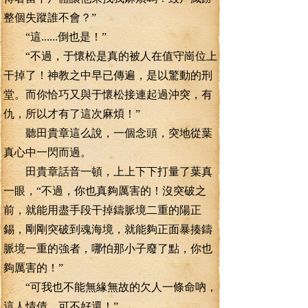
整個失蹤誰不會？”
“這......倒也是！”
“不過，于懷松是真的被人在值守崗位上
干掉了！神教之中早已傳遍，是以驚動的刑
堂。而你恰巧又與于懷松接連起過沖突，有
仇，所以才有了這次麻煩！”
聽田貴章這么說，一個念頭，突地從葉
真心中一閃而過。
田貴章話音一頓，上上下下打量了葉真
一眼，“不過，你也真夠厲害的！沒突破之
前，就能用盡手段干掉鑄脈境二重的陽正
錫，剛剛突破到魂海境，就能夠正面暴揍鑄
脈境一重的強者，哪怕那小子廢了點，你也
夠厲害的！”
“可我也不能無緣無故的欠人一條命吶，
這人情債，可不好還！”