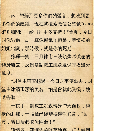
ps：想聽到更多你們的聲音，想收到更
多你們的建議，現在就搜索微信公眾號“qdrea
d”并加關注，給《》更多支持！“葉真，今日
叫你逃過一劫，算你運氣！但是，等懷松的
姐姐出關，那時候，就是你的死期！”
獰猙一笑，日月神衛三統領焦烯憤怒的
轉身離去，反倒是副教主姚森還保持著幾分
風度。
“封堂主可否想過，今日之事傳出去，封
堂主冰清玉潔的美名，怕是會就此受損，姚
某告辭！”
一拱手，副教主姚森轉身沖天而起，轉
身的剎那，一張臉已經變得獰猙異常，“葉
真，我日后必取你性命！”
這情景，卻讓先前隨著姚森一行人轉回