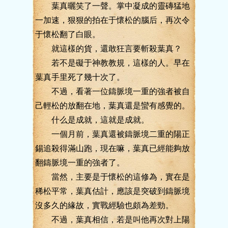
葉真曬笑了一聲。掌中凝成的靈磚猛地
一加速，狠狠的拍在于懷松的腦后，再次令
于懷松翻了白眼。
就這樣的貨，還敢狂言要斬殺葉真？
若不是礙于神教教規，這樣的人。早在
葉真手里死了幾十次了。
不過，看著一位鑄脈境一重的強者被自
己輕松的放翻在地，葉真還是蠻有感覺的。
什么是成就，這就是成就。
一個月前，葉真還被鑄脈境二重的陽正
錫追殺得滿山跑，現在嘛，葉真已經能夠放
翻鑄脈境一重的強者了。
當然，主要是于懷松的這修為，實在是
稀松平常，葉真估計，應該是突破到鑄脈境
沒多久的緣故，實戰經驗也頗為差勁。
不過，葉真相信，若是叫他再次對上陽