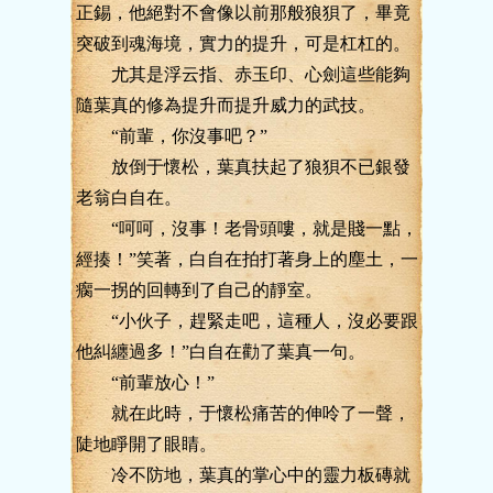
正錫，他絕對不會像以前那般狼狽了，畢竟
突破到魂海境，實力的提升，可是杠杠的。
尤其是浮云指、赤玉印、心劍這些能夠
隨葉真的修為提升而提升威力的武技。
“前輩，你沒事吧？”
放倒于懷松，葉真扶起了狼狽不已銀發
老翁白自在。
“呵呵，沒事！老骨頭嘍，就是賤一點，
經揍！”笑著，白自在拍打著身上的塵土，一
瘸一拐的回轉到了自己的靜室。
“小伙子，趕緊走吧，這種人，沒必要跟
他糾纏過多！”白自在勸了葉真一句。
“前輩放心！”
就在此時，于懷松痛苦的伸呤了一聲，
陡地睜開了眼睛。
冷不防地，葉真的掌心中的靈力板磚就