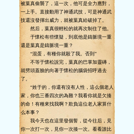
被葉真偷襲了，這一次，他可是全力應對，
一上手。直接動用了神通武技，可是神通武
技還沒發揮出威力，就被葉真給破掉了。
然后，葉真很輕松的就再次制住了他。
于懷松有些懷疑，到底他是鑄脈境一重
還是葉真是鑄脈境一重？
“混蛋，有種你就殺了我。否則”
不等于懷松說完，葉真的巴掌加靈磚，
就劈頭蓋臉的向著于懷松的腦袋招呼過去
了。
“姓于的，你還有沒有人性，這么個老人
家，你也三番四次的為難？我看你就是欠揍
的命！有種來找我啊？欺負這位老人家算什
么本事？
我今天也在這里發個誓，從今往后，見
你一次打一次，見你一次揍一次。看看誰比