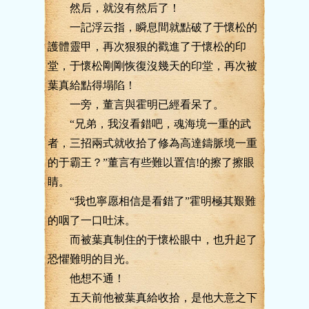
然后，就沒有然后了！
一記浮云指，瞬息間就點破了于懷松的
護體靈甲，再次狠狠的戳進了于懷松的印
堂，于懷松剛剛恢復沒幾天的印堂，再次被
葉真給點得塌陷！
一旁，董言與霍明已經看呆了。
“兄弟，我沒看錯吧，魂海境一重的武
者，三招兩式就收拾了修為高達鑄脈境一重
的于霸王？”董言有些難以置信!的擦了擦眼
睛。
“我也寧愿相信是看錯了”霍明極其艱難
的咽了一口吐沫。
而被葉真制住的于懷松眼中，也升起了
恐懼難明的目光。
他想不通！
五天前他被葉真給收拾，是他大意之下