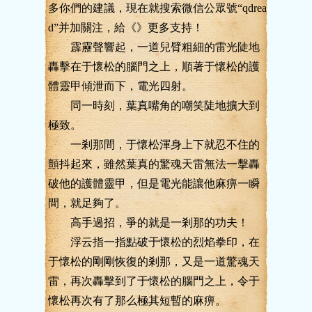
多你們的建議，現在就搜索微信公眾號“qdrea
d”并加關注，給《》更多支持！
霹靂聲響起，一道兒臂粗細的雷光陡地
轟擊在于懷松的腦門之上，順著于懷松的護
體靈甲傾泄而下，電光四射。
同一時刻，葉真嘴角的嘲笑陡地擴大到
極致。
一剎那間，于懷松渾身上下就忍不住的
顫抖起來，雖然葉真的驚魂天雷無法一擊轟
破他的護體靈甲，但是電光能讓他麻痹一瞬
間，就足夠了。
高手過招，爭的就是一剎那的功夫！
浮云指一指點破于懷松的烈焰拳印，在
于懷松的剛剛恢復的剎那，又是一道驚魂天
雷，再次轟擊到了于懷松的腦門之上，令于
懷松再次有了那么極其短暫的麻痹。