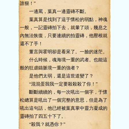
誰狠！”
一邊罵，葉真一邊靈磚不斷。
葉真算是找到了這于懷松的弱點，神魂
一般，一記靈磚拍下去，就暈了頭，幾息之
內無法恢復，只要連續的拍靈磚，他壓根就
還不了手！
董言與霍明卻是看呆了。一臉的迷茫。
什么時候，魂海境一重的武者。也能這
般的狂虐鑄脈境一重的強者？
是他們太弱，還是這世道變了？
“混混蛋我我一定要殺殺殺了你！”
斷斷續續的，每一次吼出一個字，于懷
松總算是吼出了一個完整的意思，但是為了
吼出這句話，他已經被葉真掌中靈力凝成的
靈磚拍了四五十下了。
“殺我？就憑你？”