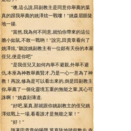
"噢,這么說,田副教主是同意你舉薦的葉
真的跟我舉薦的姚澤炫一戰嘍！"姚森眉眼陡
地一揚.
"當然,我為何不同意,就怕你帶來的這位
膽小如鼠,不敢一戰吶！"說完,田貴章看向了
姚澤炫,"聽說姚副教主有一位頗有天份的本家
侄兒,便是你吧"
"是我侄兒又如何內舉不避親,外舉不避
仇,本座為神教舉薦賢才,乃是一心一意為了神
教！再說,修為是可以看出來的,倒是田副教主
你,舉薦了一個化靈境五重的無能之輩,其心可
誅啊！"姚森刻薄道.
"好吧,葉真,那就跟你姚副教主的侄兒姚
澤炫戰上一場,看看誰才是無能之輩！"
"好！"
隨著田貴章的喝聲,葉真陡地踏前數步,赤