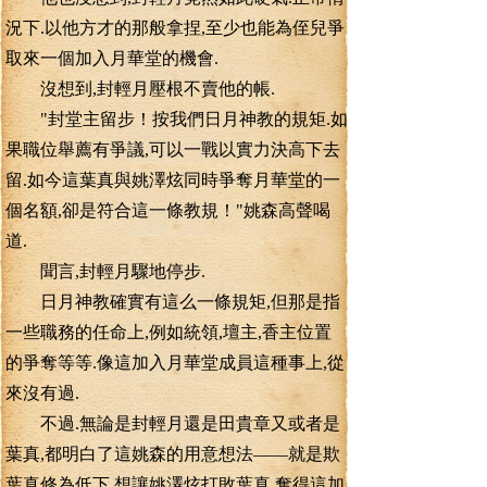
況下.以他方才的那般拿捏,至少也能為侄兒爭
取來一個加入月華堂的機會.
沒想到,封輕月壓根不賣他的帳.
"封堂主留步！按我們日月神教的規矩.如
果職位舉薦有爭議,可以一戰以實力決高下去
留.如今這葉真與姚澤炫同時爭奪月華堂的一
個名額,卻是符合這一條教規！"姚森高聲喝
道.
聞言,封輕月驟地停步.
日月神教確實有這么一條規矩,但那是指
一些職務的任命上,例如統領,壇主,香主位置
的爭奪等等.像這加入月華堂成員這種事上,從
來沒有過.
不過.無論是封輕月還是田貴章又或者是
葉真,都明白了這姚森的用意想法——就是欺
葉真修為低下,想讓姚澤炫打敗葉真,奪得這加