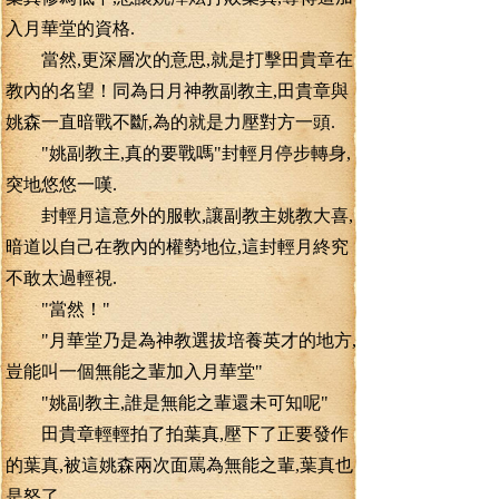
入月華堂的資格.
當然,更深層次的意思,就是打擊田貴章在
教內的名望！同為日月神教副教主,田貴章與
姚森一直暗戰不斷,為的就是力壓對方一頭.
"姚副教主,真的要戰嗎"封輕月停步轉身,
突地悠悠一嘆.
封輕月這意外的服軟,讓副教主姚教大喜,
暗道以自己在教內的權勢地位,這封輕月終究
不敢太過輕視.
"當然！"
"月華堂乃是為神教選拔培養英才的地方,
豈能叫一個無能之輩加入月華堂"
"姚副教主,誰是無能之輩還未可知呢"
田貴章輕輕拍了拍葉真,壓下了正要發作
的葉真,被這姚森兩次面罵為無能之輩,葉真也
是怒了.