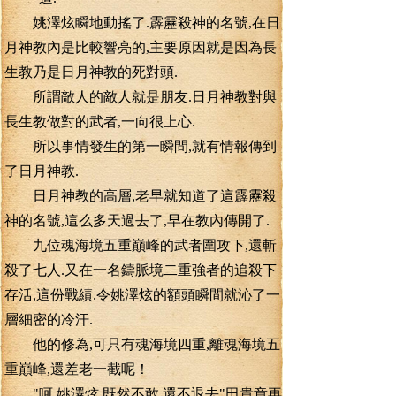
姚澤炫瞬地動搖了.霹靂殺神的名號,在日
月神教內是比較響亮的,主要原因就是因為長
生教乃是日月神教的死對頭.
所謂敵人的敵人就是朋友.日月神教對與
長生教做對的武者,一向很上心.
所以事情發生的第一瞬間,就有情報傳到
了日月神教.
日月神教的高層,老早就知道了這霹靂殺
神的名號,這么多天過去了,早在教內傳開了.
九位魂海境五重巔峰的武者圍攻下,還斬
殺了七人.又在一名鑄脈境二重強者的追殺下
存活,這份戰績.令姚澤炫的額頭瞬間就沁了一
層細密的冷汗.
他的修為,可只有魂海境四重,離魂海境五
重巔峰,還差老一截呢！
"呵.姚澤炫,既然不敢,還不退去"田貴章再