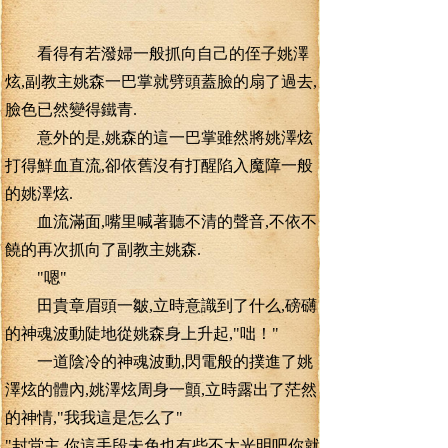
看得有若潑婦一般抓向自己的侄子姚澤
炫,副教主姚森一巴掌就劈頭蓋臉的扇了過去,
臉色已然變得鐵青.
意外的是,姚森的這一巴掌雖然將姚澤炫
打得鮮血直流,卻依舊沒有打醒陷入魔障一般
的姚澤炫.
血流滿面,嘴里喊著聽不清的聲音,不依不
饒的再次抓向了副教主姚森.
"嗯"
田貴章眉頭一皺,立時意識到了什么,磅礴
的神魂波動陡地從姚森身上升起,"咄！"
一道陰冷的神魂波動,閃電般的撲進了姚
澤炫的體內,姚澤炫周身一顫,立時露出了茫然
的神情,"我我這是怎么了"
"封堂主,你這手段未免也有些不太光明吧你就