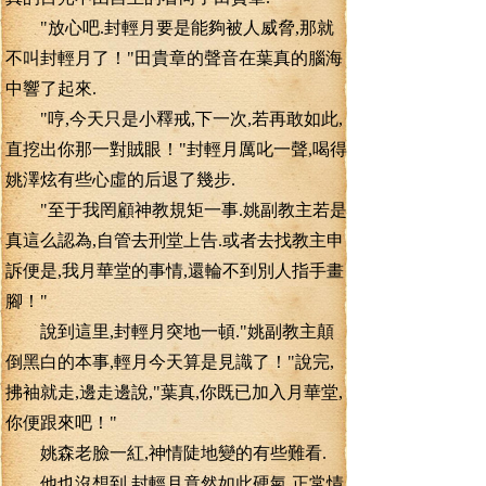
"放心吧.封輕月要是能夠被人威脅,那就
不叫封輕月了！"田貴章的聲音在葉真的腦海
中響了起來.
"哼,今天只是小釋戒,下一次,若再敢如此,
直挖出你那一對賊眼！"封輕月厲叱一聲,喝得
姚澤炫有些心虛的后退了幾步.
"至于我罔顧神教規矩一事.姚副教主若是
真這么認為,自管去刑堂上告.或者去找教主申
訴便是,我月華堂的事情,還輪不到別人指手畫
腳！"
說到這里,封輕月突地一頓."姚副教主顛
倒黑白的本事,輕月今天算是見識了！"說完,
拂袖就走,邊走邊說,"葉真,你既已加入月華堂,
你便跟來吧！"
姚森老臉一紅,神情陡地變的有些難看.
他也沒想到,封輕月竟然如此硬氣.正常情