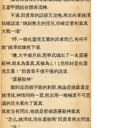
玉靈甲開始在體表流轉.
不過,田貴章的話卻又沒晚,再次向著姚澤
炫確認道:"姚副教主的侄兒,你確定要和葉真
大戰一場"
"哼,一個化靈境五重的武者而已,有何不
敢"姚澤炫慷然下場.
"噢,大半個月前,西寧武城出了一名霹靂
殺神,就名為葉真,其修為.[,！],也恰好是化靈
境五重！"田貴章不僅不慢的說道.
"霹靂殺神"
聽到這四個字眼的剎那,無論是姚森還是
姚澤炫,神情同時一震,然后用一種極度不可思
議的目光看向了葉真.
就差沒有問出,他就是那個霹靂殺神葉真
"怎么,姚澤炫,現在還敢嗎"田貴章再次問道.
"這."