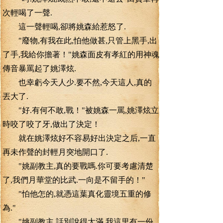
次輕喝了一聲.
這一聲輕喝,卻將姚森給惹怒了.
"廢物,有我在此,怕他做甚,只管上黑手,出
了手,我給你擔著！"姚森面皮有孝紅的用神魂
傳音暴罵起了姚澤炫.
也幸虧今天人少.要不然,今天這人,真的
丟大了.
"好.有何不敢,戰！"被姚森一罵,姚澤炫立
時咬了咬了牙,做出了決定！
就在姚澤炫好不容易好出決定之后,一直
再未作聲的封輕月突地開口了.
"姚副教主,真的要戰嗎.你可要考慮清楚
了,我們月華堂的比武.一向是不留手的！"
"怕他怎的,就憑這葉真化靈境五重的修
為."
"姚副教主,話別說得太滿,我這里有一份