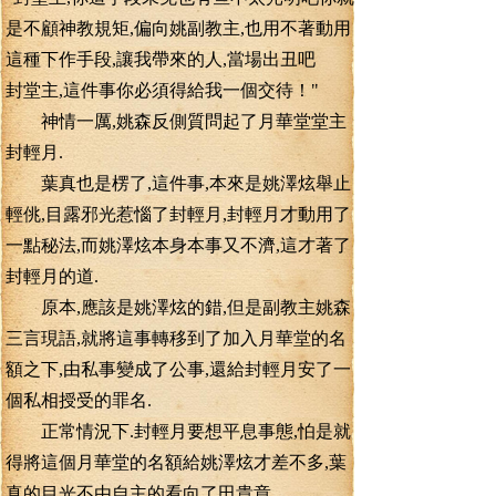
是不顧神教規矩,偏向姚副教主,也用不著動用
這種下作手段,讓我帶來的人,當場出丑吧
封堂主,這件事你必須得給我一個交待！"
神情一厲,姚森反側質問起了月華堂堂主
封輕月.
葉真也是楞了,這件事,本來是姚澤炫舉止
輕佻,目露邪光惹惱了封輕月,封輕月才動用了
一點秘法,而姚澤炫本身本事又不濟,這才著了
封輕月的道.
原本,應該是姚澤炫的錯,但是副教主姚森
三言現語,就將這事轉移到了加入月華堂的名
額之下,由私事變成了公事,還給封輕月安了一
個私相授受的罪名.
正常情況下.封輕月要想平息事態,怕是就
得將這個月華堂的名額給姚澤炫才差不多,葉
真的目光不由自主的看向了田貴章.