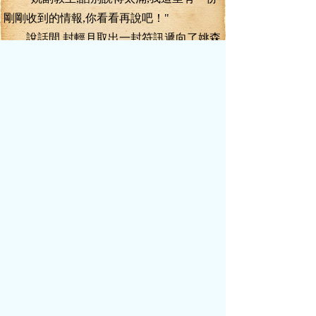
剛剛收到的情報,你看看再說吧！"
說話間,封輕月取出一封符訊遞向了姚森,
遞過去的剎那,忽地動念,又神錄了一份,給姚
澤炫也遞了一份！
"嗯"
接過符訊,僅僅看了一眼,無論是姚森還是
姚澤炫,臉色同時劇變,姚澤炫的一張臉,更是
立時蒼白如紙,連手指都開始發抖了！
"竟然還有種事"姚森一臉的震驚！
"姚副教主,這是一刻鐘之前發生的事情,
怕是姚副教主還沒有收到情報！"封輕月輕聲
說道.
"這.這.怎么可能"
看看符訊,再看看眼前修為只有化靈境五
重的葉真,姚森一臉的難以置信！
寶劍出鞘的聲音陡地響起,葉真劍指姚澤