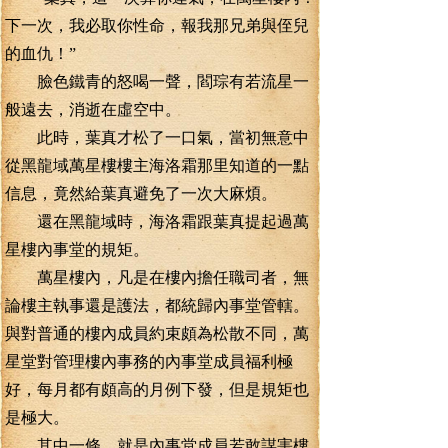
下一次，我必取你性命，報我那兄弟與侄兒
的血仇！”
臉色鐵青的怒喝一聲，閻琮有若流星一
般遠去，消逝在虛空中。
此時，葉真才松了一口氣，當初無意中
從黑龍域萬星樓樓主海洛霜那里知道的一點
信息，竟然給葉真避免了一次大麻煩。
還在黑龍域時，海洛霜跟葉真提起過萬
星樓內事堂的規矩。
萬星樓內，凡是在樓內擔任職司者，無
論樓主執事還是護法，都統歸內事堂管轄。
與對普通的樓內成員約束頗為松散不同，萬
星堂對管理樓內事務的內事堂成員福利極
好，每月都有頗高的月例下發，但是規矩也
是極大。
其中一條，就是內事堂成員若敢謀害樓