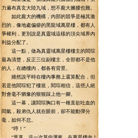
力遍布真玄大陸九域，想不龐大臃腫也難。
如此龐大的機構，內部的競爭是極其激
烈的，像地處偏僻的黑龍域萬星樓，都有人
爭權利，更別說是真靈域這樣的頂尖域界內
利益分配了。
這一點，做為真靈域萬星樓樓主的閻琮
最為清楚，反正三位副樓主，全部都不是他
的人，在總樓內，都各有背景。
雖然說平時在樓內事務上還算配合，但
若是他閻琮犯了樓規，閻琮相信，這些人絕
對會毫不猶豫的狠狠踩上他一腳。
這一幕，讓閻琮胸口有一種直欲吐血的
悶氣，殺弟仇人就在眼前，卻不能動彈分
毫，如何不忿。
“哼！”
“葉真，這一次算你運氣，在萬星樓內！