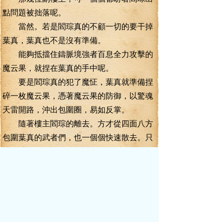
點問題被拙落呢。
當然。若是閻琮真的不顧一切的要干掉
葉真，葉真也不是沒有準備。
能夠抵擋住鑄脈境強者百息全力攻擊的
魔云果，就捏在葉真的手中呢。
要是閻琮真的犯了魔怔，葉真就準備捏
碎一枚魔云果，憑著魔云果的防御，以驚魂
天雷開路，沖出包圍圈，易如反掌。
隨著樓主閻琮的離去。方才從四面八方
包圍葉真的武者們，也一個個快速散去。只
不過神情都有著或多或少的震驚。
主要是葉真方才再次一招放倒吳為，將
他們給驚到了。
他們當中大部分的修為，還不如吳為，
小部分人的修為就算比吳為強，也強不到哪
里去。