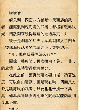
咻咻咻！
瞬息間，四面八方都是沖天而起的武
者，能廝混到魂海境的武者，都極有戰略眼
光，四散開來繞得遠遠的進逼葉真。∮
幾乎是剎那的功夫，葉真就陷入了四五
十號魂海境武者的包圍之下，幾等絕境。
“哼，現在我看你怎么逃？”
閻琮一聲獰笑，再次撲向了葉真，葉真
的處境，立時變得危急萬分。
在此之前，葉真憑著地磁力場，憑著速
度，可以自由避讓，但是現在嗎，四面八方
都是魂海境的武者，只要稍稍干擾一下葉
真，修為高達鑄脈境七重的閻琮就能夠殺到
葉真身前。
“逃？”