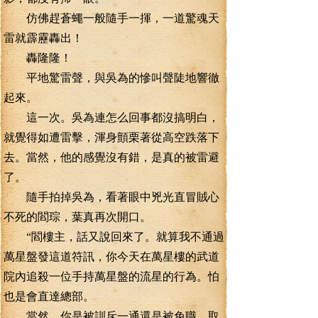
仿佛趕蒼蠅一般隨手一揮，一道驚魂天
雷就霹靂轟出！
轟隆隆！
平地驚雷聲，與吳為的慘叫聲陡地響徹
起來。
這一次。吳為連怎么回事都沒搞明白，
就覺得如遭雷擊，渾身顫栗著從高空跌落下
去。當然，他的感覺沒有錯，是真的被雷避
了。
隨手拍掉吳為，看著眼中兇光直冒賊心
不死的閻琮，葉真再次開口。
“閻樓主，話又說回來了。就算我不通過
萬星盤發這道符訊，你今天在萬星樓的武道
院內追殺一位手持萬星盤的流星的行為。怕
也是會直達總部。
當然，你是被訓斥一通還是被免職，取