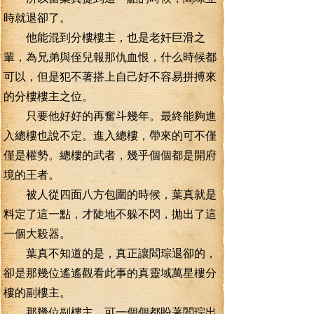
時就退卻了。
他能混到分樓樓主，也是老奸巨滑之
輩，為兄弟與侄兒報那仇血恨，什么時候都
可以，但是犯不著搭上自己好不容易拼搏來
的分樓樓主之位。
只要他好好的再奮斗幾年。最終能夠進
入總樓也說不定。進入總樓，帶來的可不僅
僅是權勢。總樓的武者，幾乎個個都是開府
境的王者。
被人從四面八方包圍的時候，葉真就是
料定了這一點，才陡地不躲不閃，拋出了這
一個大殺器。
葉真不知道的是，真正讓閻琮退卻的，
卻是那幾位遙遙觀看此事的真靈域萬星樓分
樓的副樓主。
那幾位副樓主，可一個個都盼著閻琮出