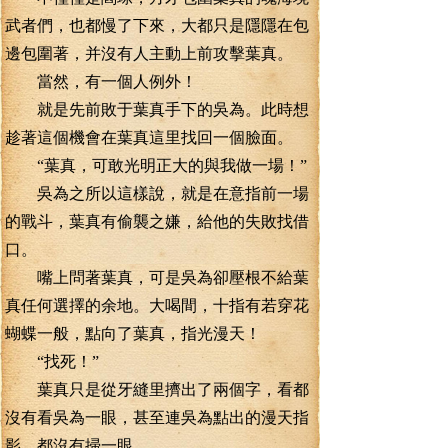
武者們，也都慢了下來，大都只是隱隱在包
邊包圍著，并沒有人主動上前攻擊葉真。
當然，有一個人例外！
就是先前敗于葉真手下的吳為。此時想
趁著這個機會在葉真這里找回一個臉面。
“葉真，可敢光明正大的與我做一場！”
吳為之所以這樣說，就是在意指前一場
的戰斗，葉真有偷襲之嫌，給他的失敗找借
口。
嘴上問著葉真，可是吳為卻壓根不給葉
真任何選擇的余地。大喝間，十指有若穿花
蝴蝶一般，點向了葉真，指光漫天！
“找死！”
葉真只是從牙縫里擠出了兩個字，看都
沒有看吳為一眼，甚至連吳為點出的漫天指
影，都沒有掃一眼。