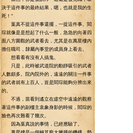
決于這件事的最終結果，嗯，也就是我的生
死！”
葉真不提這件事還擺，一提這件事。閻
琮就像是是想起了什么一般，急急的向著四
面八方圍觀的武者看去，尤其是在萬星樓內
擔任職司，隸屬內事堂的成員身上看去。
想看看有沒有人搞鬼。
只是，此時被武道院的動靜吸引的武者
人數頗多。院內院外的，遠遠的關注一件事
的武者就有上百人，豈是閻琮能夠分辨出來
的。
不過，當看到遙立在虛空中遠遠的觀察
著這件事的副樓主袁象身影的時候，閻琮的
臉色再次難看了幾次。
因為葉真說的事情，已經應驗了。
萬星樓是一個極其龐大臃腫的機構，勢