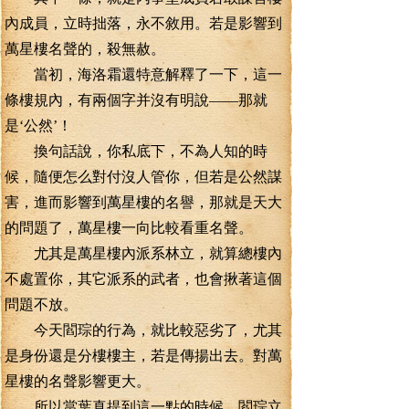
內成員，立時拙落，永不敘用。若是影響到
萬星樓名聲的，殺無赦。
當初，海洛霜還特意解釋了一下，這一
條樓規內，有兩個字并沒有明說――那就
是‘公然’！
換句話說，你私底下，不為人知的時
候，隨便怎么對付沒人管你，但若是公然謀
害，進而影響到萬星樓的名譽，那就是天大
的問題了，萬星樓一向比較看重名聲。
尤其是萬星樓內派系林立，就算總樓內
不處置你，其它派系的武者，也會揪著這個
問題不放。
今天閻琮的行為，就比較惡劣了，尤其
是身份還是分樓樓主，若是傳揚出去。對萬
星樓的名聲影響更大。
所以當葉真提到這一點的時候，閻琮立