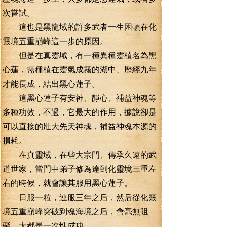
次嘗試。
這也是黑龍域的許多武者一生困頓在化
靈境五重巔峰這一步的原因。
但是在真靈域，有一種異種靈植名為黑
心蓮，需種植在靈氣成霧的湖中、歷經九年
才能長成，結出黑心蓮子。
這黑心蓮子有安神、靜心、補益神魂等
多種功效，不過，它最大的作用，據說卻是
可以直接的壯大先天神魂，補益神魂本源的
損耗。
在真靈域，在些大宗門、傳承久遠的武
道世家，當門中弟子修為達到化靈境三重左
右的時候，就會讓其服用黑心蓮子。
日服一粒，連服三年之后，然后從化靈
境五重巔峰突破到魂海境之后，會毫無阻
礙，大都是一次性成功。