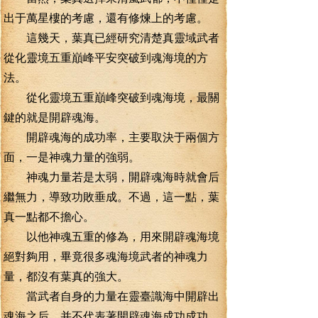
出于萬星樓的考慮，還有修煉上的考慮。
這幾天，葉真已經研究清楚真靈域武者
從化靈境五重巔峰平安突破到魂海境的方
法。
從化靈境五重巔峰突破到魂海境，最關
鍵的就是開辟魂海。
開辟魂海的成功率，主要取決于兩個方
面，一是神魂力量的強弱。
神魂力量若是太弱，開辟魂海時就會后
繼無力，導致功敗垂成。不過，這一點，葉
真一點都不擔心。
以他神魂五重的修為，用來開辟魂海境
絕對夠用，畢竟很多魂海境武者的神魂力
量，都沒有葉真的強大。
當武者自身的力量在靈臺識海中開辟出
魂海之后，并不代表著開辟魂海成功成功、