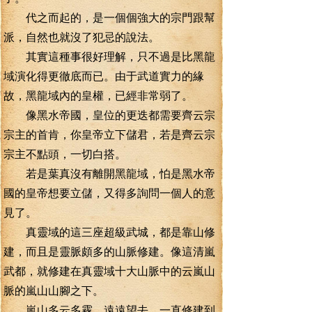
代之而起的，是一個個強大的宗門跟幫
派，自然也就沒了犯忌的說法。
其實這種事很好理解，只不過是比黑龍
域演化得更徹底而已。由于武道實力的緣
故，黑龍域內的皇權，已經非常弱了。
像黑水帝國，皇位的更迭都需要齊云宗
宗主的首肯，你皇帝立下儲君，若是齊云宗
宗主不點頭，一切白搭。
若是葉真沒有離開黑龍域，怕是黑水帝
國的皇帝想要立儲，又得多詢問一個人的意
見了。
真靈域的這三座超級武城，都是靠山修
建，而且是靈脈頗多的山脈修建。像這清嵐
武都，就修建在真靈域十大山脈中的云嵐山
脈的嵐山山腳之下。
嵐山多云多霧，遠遠望去，一直修建到