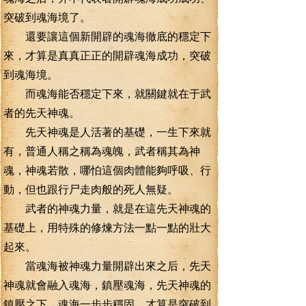
突破到魂海境了。
還要讓這個新開辟的魂海徹底的穩定下
來，才算是真真正正的開辟魂海成功，突破
到魂海境。
而魂海能否穩定下來，就關鍵就在于武
者的先天神魂。
先天神魂是人活著的基礎，一生下來就
有，普通人稱之稱為魂魄，武者稱其為神
魂，神魂若散，哪怕這個肉體能夠呼吸、行
動，但也跟行尸走肉般的死人無疑。
武者的神魂力量，就是在這先天神魂的
基礎上，用特殊的修煉方法一點一點的壯大
起來。
當魂海被神魂力量開辟出來之后，先天
神魂就會融入魂海，鎮壓魂海，先天神魂的
鎮壓之下，魂海一步步穩固，才算是突破到