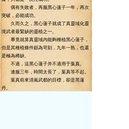
偶有失敗者，再服黑心蓮子一年，再次
突破，必能成功。
久而久之，黑心蓮子就成了真靈域化靈
境武者最緊缺的靈植之一。
畢竟就算真靈域內能夠種植黑心蓮子，
但是其種植條件頗為苛刻，九年一熟，也還
是極為稀缺。
不過，這黑心蓮子并不適用于葉真。
連服三年，時間太長了，葉真等不起。
葉真前來清嵐武都的目標，卻是黑蓮
丹。
黑蓮丹的主要靈藥就是黑心蓮子，由高
明的煉丹師淬取黑心蓮子的精華，再配上其
它靈藥，將黑心蓮子的作用徹底的發揮出
來。
除了具有黑心蓮子的作用之外，更可以