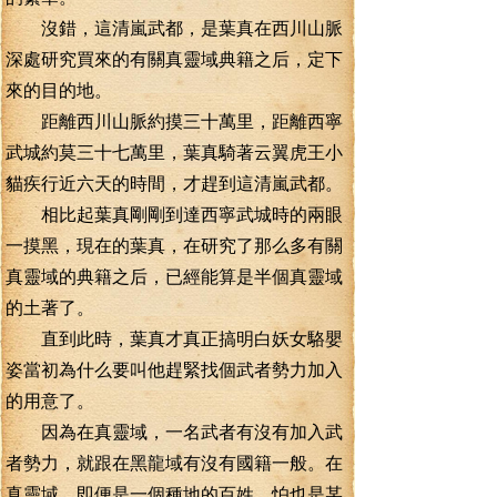
沒錯，這清嵐武都，是葉真在西川山脈
深處研究買來的有關真靈域典籍之后，定下
來的目的地。
距離西川山脈約摸三十萬里，距離西寧
武城約莫三十七萬里，葉真騎著云翼虎王小
貓疾行近六天的時間，才趕到這清嵐武都。
相比起葉真剛剛到達西寧武城時的兩眼
一摸黑，現在的葉真，在研究了那么多有關
真靈域的典籍之后，已經能算是半個真靈域
的土著了。
直到此時，葉真才真正搞明白妖女駱嬰
姿當初為什么要叫他趕緊找個武者勢力加入
的用意了。
因為在真靈域，一名武者有沒有加入武
者勢力，就跟在黑龍域有沒有國籍一般。在
真靈域，即便是一個種地的百姓，怕也是某