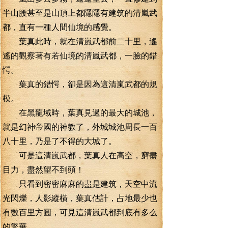
半山腰甚至是山頂上都隱隱有建筑的清嵐武
都，直有一種人間仙境的感覺。
葉真此時，就在清嵐武都前二十里，遙
遙的觀察著有若仙境的清嵐武都，一臉的錯
愕。
葉真的錯愕，卻是因為這清嵐武都的規
模。
在黑龍域時，葉真見過的最大的城池，
就是幻神帝國的神教了，外城城池周長一百
八十里，乃是了不得的大城了。
可是這清嵐武都，葉真人在高空，窮盡
目力，盡然望不到頭！
只看到密密麻麻的盡是建筑，天空中流
光閃爍，人影縱橫，葉真估計，占地最少也
有數百里方圓，可見這清嵐武都到底有多么
的繁華。