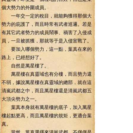
個大勢力的外圍成員。
一年交一定的稅目，就能夠獲得那個大
勢力的庇護了，而且時常有武者巡邏。若是
有其它武者勢力的成員鬧事、禍害了入侵成
員，一旦被抓獲，那就等于是入侵宣戰了。
要加入哪個勢力，這一點，葉真在來的
路上，已經想好了。
自然是萬星樓了。
萬星樓在真靈域也有分樓，而且勢力還
不弱，據說萬星樓在真靈域的總部，就在這
清嵐武都之中，而且萬星樓還是清嵐武都五
大頂尖勢力之一。
葉真本身就有萬星樓的底子，加入萬星
樓起點更高，而且萬星樓的規矩，更適合葉
真。
當然，葉真選擇來清嵐武都，不僅僅是