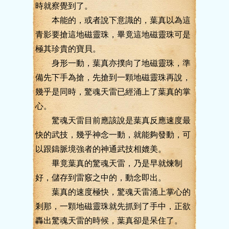
時就察覺到了。
本能的，或者說下意識的，葉真以為這
青影要搶這地磁靈珠，畢竟這地磁靈珠可是
極其珍貴的寶貝。
身形一動，葉真亦撲向了地磁靈珠，準
備先下手為搶，先搶到一顆地磁靈珠再說，
幾乎是同時，驚魂天雷已經涌上了葉真的掌
心。
驚魂天雷目前應該說是葉真反應速度最
快的武技，幾乎神念一動，就能夠發動，可
以跟鑄脈境強者的神通武技相媲美。
畢竟葉真的驚魂天雷，乃是早就煉制
好，儲存到雷竅之中的，動念即出。
葉真的速度極快，驚魂天雷涌上掌心的
剎那，一顆地磁靈珠就先抓到了手中，正欲
轟出驚魂天雷的時候，葉真卻是呆住了。