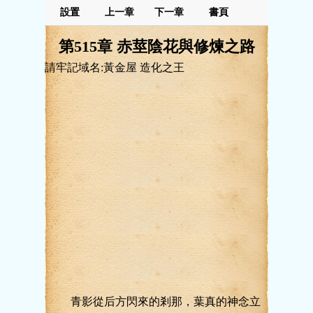
設置
上一章
下一章
書頁
第515章 赤莖陰花與修煉之路
請牢記域名:黃金屋 造化之王
青影從后方閃來的剎那，葉真的神念立