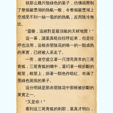
就那么幾片陰綠色的葉子，仿佛就壓制
了整個巖漿湖的熱氣一般，令整個巖漿湖上
空感受不到一絲一毫的的熱氣，反而陰冷無
比。
“靈藥，這絕對是最頂級的天材地寶！”
這一幕，讓葉真暗自狂呼起來，但是狂
呼也沒用，這根赤莖陰花的唯一的一顆成熟
的果實，已經被人采走了。
一旁，凌空虛立著一只漂亮異常的三尾
青狐，三尾青狐的嘴中，還叼著一根折斷的
根莖，根莖上，掛著一顆色作暗紅、布滿了
墨綠色斑痕的果子。
這分明就是那赤莖陰花中那根被折斷的
果實之一。
“又是你！”
看到這三尾青狐的剎那，葉真才明白，