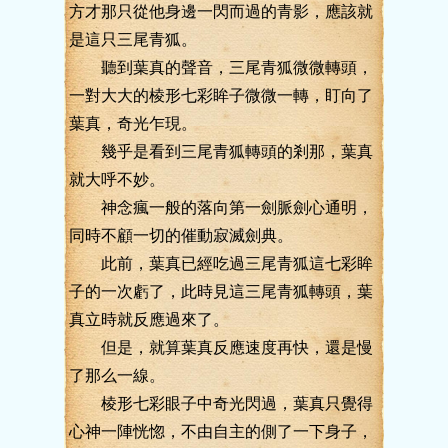
方才那只從他身邊一閃而過的青影，應該就
是這只三尾青狐。
聽到葉真的聲音，三尾青狐微微轉頭，
一對大大的棱形七彩眸子微微一轉，盯向了
葉真，奇光乍現。
幾乎是看到三尾青狐轉頭的剎那，葉真
就大呼不妙。
神念瘋一般的落向第一劍脈劍心通明，
同時不顧一切的催動寂滅劍典。
此前，葉真已經吃過三尾青狐這七彩眸
子的一次虧了，此時見這三尾青狐轉頭，葉
真立時就反應過來了。
但是，就算葉真反應速度再快，還是慢
了那么一線。
棱形七彩眼子中奇光閃過，葉真只覺得
心神一陣恍惚，不由自主的側了一下身子，