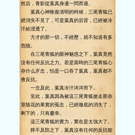
然后，青影從葉真身邊一閃而過。
葉真心神恢復清明的時候，三尾青狐已
經消失不見了，可是葉真的后背，已經被冷
汗給浸透了。
方才的那一切，不經歷，就不知道有多
危險。
在三尾青狐的眼神魅惑之下，葉真竟然
沒有任何反抗之力。若是當時的三尾青狐心
存什么歹念，怕是一口吞了葉真，葉真都不
會反抗。
一念及此，葉真冷汗涔涔而下。
至此，葉真因為被這三尾青狐搶走那赤
莖陰花的果實的冤念，已經徹底的消失了，
剩下的，只有慶幸。
這三尾青狐的實力，實在是太強大了。
猝不及防之下，葉真沒有任何的反抗能