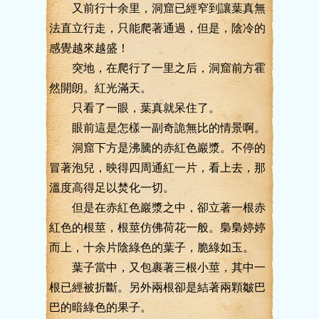
又前行十余里，洞窟已經窄到讓葉真無
法直立行走，只能爬著通過，但是，陰冷的
感覺越來越盛！
突地，在爬行了一里之后，洞窟前方霍
然開朗。紅光滿天。
只看了一眼，葉真就呆住了。
眼前這是怎樣一副奇詭無比的情景啊。
洞窟下方是沸騰的赤紅色巖漿。不停的
冒著泡兒，映得四周通紅一片，看上去，那
溫度高得足以焚化一切。
但是在赤紅色巖漿之中，卻立著一根赤
紅色的根莖，根莖仿佛荷花一般。梟梟婷婷
而上，十余片陰綠色的葉子，脆綠如玉。
葉子當中，又包裹著三根小莖，其中一
根已經被折斷。另外兩根卻是結著兩顆皺巴
巴的暗綠色的果子。