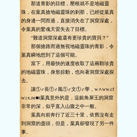
那道青影的目標，壓根就不是地磁靈
珠，在葉真搶地磁靈珠的剎那，已經從葉真
的身邊一閃而過，直接消失在了洞窟深處，
令葉真的驚魂天雷失去了目標。
“難道洞窟深處還有更珍貴的寶貝？”
那個搶路而過無視地磁靈珠的青影，令
葉真瞬地想到了這個可能。
當下，用最快的速度收取了這兩顆珍貴
的地磁靈珠，身形掠動，也向著洞窟深處探
去。
讓①♂長①♂風①♂文①♂學，w∧ww.cf
w≥x.ne■t葉真意外的是，這銀角犀王的洞窟
非常的深，似乎直入山腹之中一般。
葉真向前奔行了近三十里，依舊沒有走
到洞窟的盡頭，但是，葉真卻發現了另一件
事。