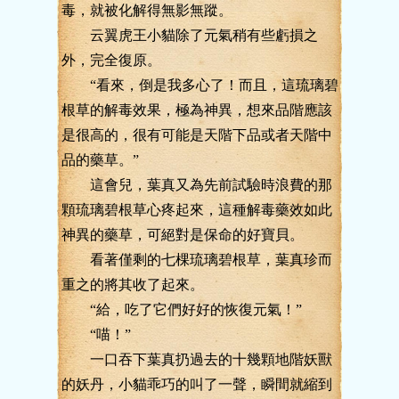
毒，就被化解得無影無蹤。
云翼虎王小貓除了元氣稍有些虧損之
外，完全復原。
“看來，倒是我多心了！而且，這琉璃碧
根草的解毒效果，極為神異，想來品階應該
是很高的，很有可能是天階下品或者天階中
品的藥草。”
這會兒，葉真又為先前試驗時浪費的那
顆琉璃碧根草心疼起來，這種解毒藥效如此
神異的藥草，可絕對是保命的好寶貝。
看著僅剩的七棵琉璃碧根草，葉真珍而
重之的將其收了起來。
“給，吃了它們好好的恢復元氣！”
“喵！”
一口吞下葉真扔過去的十幾顆地階妖獸
的妖丹，小貓乖巧的叫了一聲，瞬間就縮到