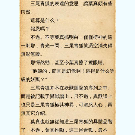
三尾青狐的表達的意思，讓葉真頗有些
愕然。
這算是什么？
報恩嗎？
不過。不等葉真搞明白，僅僅楞神的這
一剎那，青光一閃，三尾青狐就憑空消失得
無影無蹤。
那愕然勁，甚至令葉真擦了擦眼睛。
“他娘的，簡直是幻覺啊！這得是什么等
級的妖獸？”
三尾青狐并不在妖獸圖鑒的序列之中。
而是被記載于異獸譜上，只不過，異獸譜上
也只是三尾青狐極其神異，可魅惑人心，再
無其它介紹。
葉真也就無從知道三尾青狐的具體品階
了，不過，葉真推斷，這三尾青狐，最不