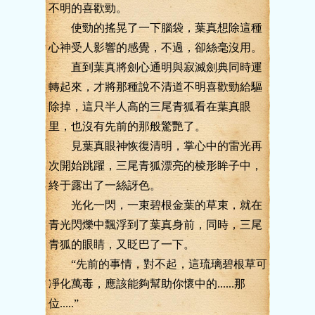
不明的喜歡勁。
使勁的搖晃了一下腦袋，葉真想除這種
心神受人影響的感覺，不過，卻絲毫沒用。
直到葉真將劍心通明與寂滅劍典同時運
轉起來，才將那種說不清道不明喜歡勁給驅
除掉，這只半人高的三尾青狐看在葉真眼
里，也沒有先前的那般驚艷了。
見葉真眼神恢復清明，掌心中的雷光再
次開始跳躍，三尾青狐漂亮的棱形眸子中，
終于露出了一絲訝色。
光化一閃，一束碧根金葉的草束，就在
青光閃爍中飄浮到了葉真身前，同時，三尾
青狐的眼睛，又眨巴了一下。
“先前的事情，對不起，這琉璃碧根草可
凈化萬毒，應該能夠幫助你懷中的......那
位.....”