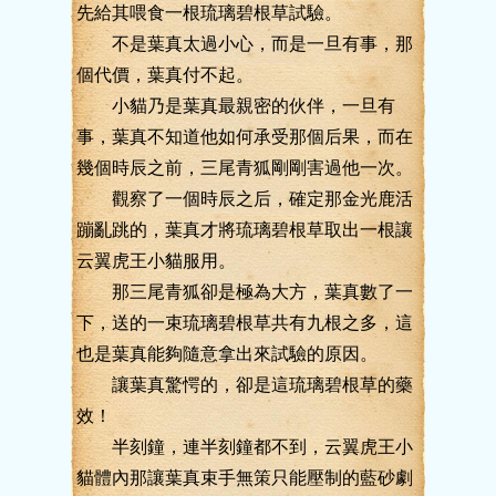
先給其喂食一根琉璃碧根草試驗。
不是葉真太過小心，而是一旦有事，那
個代價，葉真付不起。
小貓乃是葉真最親密的伙伴，一旦有
事，葉真不知道他如何承受那個后果，而在
幾個時辰之前，三尾青狐剛剛害過他一次。
觀察了一個時辰之后，確定那金光鹿活
蹦亂跳的，葉真才將琉璃碧根草取出一根讓
云翼虎王小貓服用。
那三尾青狐卻是極為大方，葉真數了一
下，送的一束琉璃碧根草共有九根之多，這
也是葉真能夠隨意拿出來試驗的原因。
讓葉真驚愕的，卻是這琉璃碧根草的藥
效！
半刻鐘，連半刻鐘都不到，云翼虎王小
貓體內那讓葉真束手無策只能壓制的藍砂劇