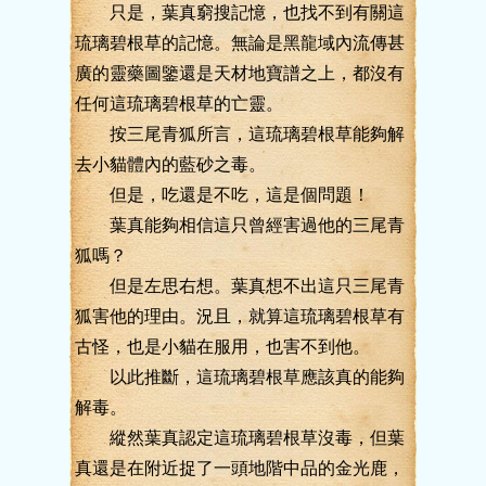
只是，葉真窮搜記憶，也找不到有關這
琉璃碧根草的記憶。無論是黑龍域內流傳甚
廣的靈藥圖鑒還是天材地寶譜之上，都沒有
任何這琉璃碧根草的亡靈。
按三尾青狐所言，這琉璃碧根草能夠解
去小貓體內的藍砂之毒。
但是，吃還是不吃，這是個問題！
葉真能夠相信這只曾經害過他的三尾青
狐嗎？
但是左思右想。葉真想不出這只三尾青
狐害他的理由。況且，就算這琉璃碧根草有
古怪，也是小貓在服用，也害不到他。
以此推斷，這琉璃碧根草應該真的能夠
解毒。
縱然葉真認定這琉璃碧根草沒毒，但葉
真還是在附近捉了一頭地階中品的金光鹿，