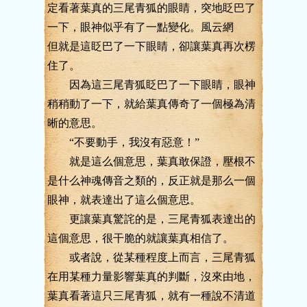
定看著葉真的三尾青狐的眼睛，突地眨巴了
一下，眼神似乎有了一點變化。風云網
但就是這眨巴了一下眼睛，卻讓葉真再次楞
住了。
因為這三尾青狐眨巴了一下眼睛，眼神
稍稍動了一下，就給葉真傳奇了一個極為清
晰的意思。
“不要動手，我沒有惡意！”
就是這么個意思，葉真敢保證，壓根不
是什么神魂傳音之類的，反正就是那么一個
眼神，就表達出了這么個意思。
更讓葉真驚詫的是，三尾青狐表達出的
這個意思，很干脆的就讓葉真相信了。
或者說，從某種程度上而言，三尾青狐
在用某種力量影響葉真的判斷，沒來由地，
葉真看著這只三尾青狐，就有一種說不清道