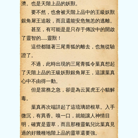
濟。也是天階上品的妖獸。
要不然，也會被天階上品中的王級妖獸
銀角犀王追殺，而且還能安危無恙的逃離。
甚至，有可能是是只存于傳說中的開啟
了靈智的.....靈獸！
這些都隨著三尾青狐的離去，也無從驗
證了。
不過，此時出現的三尾青狐令葉真想起
了天階上品的王級妖獸銀角犀王，這讓葉真
心中不由得一動。
但是當務之急，卻是為云翼虎王小貓解
毒。
葉真再次端詳起了這琉璃碧根草。入手
微沉，有異香。嗅一口，就能讓人神情目
明，確實是靈草，而且那種靈氣兒比葉真見
過的好幾種地階上品的靈草還要強。