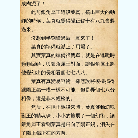
成肉泥了！
此前銀角犀王追殺葉真，搞出巨大的動
靜的時候，葉真就覺得陽正錫十有八九會趕
過來。
沒想到半刻鐘過后，真來了！
葉真的準備就派上了用場了。
其實葉真的準備很簡單，就是在逃跪時
頻頻回頭，與銀角犀王對面，讓銀角犀王將
他變幻出的長相看個七七八八。
葉真有真變易容術，雖然說將模樣搞得
跟陽正錫一模一樣不可能，但是弄個七八分
相像，還是非常輕松的。
然后，在陽正錫殺來時，葉真催動幻魂
獸王的精魂珠，小小的施展了一個幻術，讓
銀角犀王看到葉真是飛向了陽正錫，消失在
了陽正錫所在的方向。