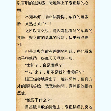
以言明的詭異感，陡地浮上了陽正錫的心
頭。
不知為何，陽正錫覺得，葉真的這張
臉，又熟悉又陌生！
之所以這么說，是因為他看到的葉真的
笑臉，與之前的葉真的容貌，似乎有些差
別。
但是這與之前有差別的相貌，在他看來
似乎很熟悉，好像天天見到一般。
“太熟了，會是誰呢？”
“想起來了，那不是我的模樣嗎？”
陽正錫突地露出了一臉的愕然，葉真方
才的那張笑臉，隱隱約約間，竟然跟他很有
些像。
“他要干什么？”
目當鷹隼般的掃過去，陽正錫瞳孔突地