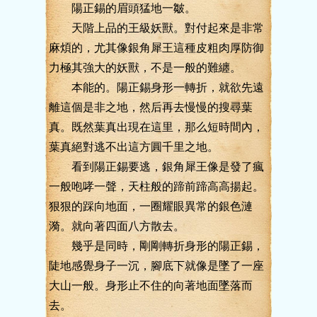
陽正錫的眉頭猛地一皺。
天階上品的王級妖獸。對付起來是非常
麻煩的，尤其像銀角犀王這種皮粗肉厚防御
力極其強大的妖獸，不是一般的難纏。
本能的。陽正錫身形一轉折，就欲先遠
離這個是非之地，然后再去慢慢的搜尋葉
真。既然葉真出現在這里，那么短時間內，
葉真絕對逃不出這方圓千里之地。
看到陽正錫要逃，銀角犀王像是發了瘋
一般咆哮一聲，天柱般的蹄前蹄高高揚起。
狠狠的踩向地面，一圈耀眼異常的銀色漣
漪。就向著四面八方散去。
幾乎是同時，剛剛轉折身形的陽正錫，
陡地感覺身子一沉，腳底下就像是墜了一座
大山一般。身形止不住的向著地面墜落而
去。