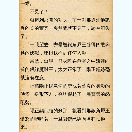
一縮。
不見了！
就這剎那間的功夫，前一剎那還沖他詭
異的笑的葉真，突然間就不見了，憑空消失
了。
一眼望去，盡是被銀角犀王趕得四散奔
逃的妖獸，壓根找不到任何人影。
當然，出現一只夾雜在獸潮之中滾滾向
前的銀線魔雕王，太太正常了，陽正錫絲毫
就沒有在意。
正當陽正錫急切的尋找著葉真的身影的
時候，身形下方，突地響起了一聲驚天的怒
吼聲。
陽正錫低頭的剎那，就看到那銀角犀王
憤怒的咆哮著，一旦銀鏈已經向著狂抽過
來。