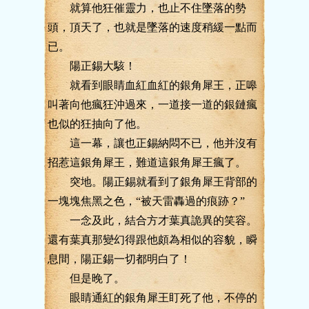
就算他狂催靈力，也止不住墜落的勢
頭，頂天了，也就是墜落的速度稍緩一點而
已。
陽正錫大駭！
就看到眼睛血紅血紅的銀角犀王，正嗥
叫著向他瘋狂沖過來，一道接一道的銀鏈瘋
也似的狂抽向了他。
這一幕，讓也正錫納悶不已，他并沒有
招惹這銀角犀王，難道這銀角犀王瘋了。
突地。陽正錫就看到了銀角犀王背部的
一塊塊焦黑之色，“被天雷轟過的痕跡？”
一念及此，結合方才葉真詭異的笑容。
還有葉真那變幻得跟他頗為相似的容貌，瞬
息間，陽正錫一切都明白了！
但是晚了。
眼睛通紅的銀角犀王盯死了他，不停的