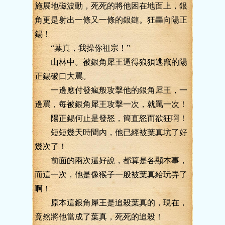
施展地磁波動，死死的將他困在地面上，銀
角更是射出一條又一條的銀鏈。狂轟向陽正
錫！
“葉真，我操你祖宗！”
山林中。被銀角犀王逼得狼狽逃竄的陽
正錫破口大罵。
一邊應付發瘋般攻擊他的銀角犀王，一
邊罵，每被銀角犀王攻擊一次，就罵一次！
陽正錫何止是發怒，簡直怒而欲狂啊！
短短幾天時間內，他已經被葉真坑了好
幾次了！
前面的兩次還好說，都算是各顯本事，
而這一次，他是像猴子一般被葉真給玩弄了
啊！
原本這銀角犀王是追殺葉真的，現在，
竟然將他當成了葉真，死死的追殺！