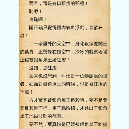
而且，還是有口難辨的那種！
恥辱！
血恥啊！
陽正錫只覺得體內氣血浮動，直欲狂
噴！
二十余里外的天空中，身化銀線魔雕王
的葉真，正懸停在虛空中，冷冷的觀察著陽
正錫被銀角犀王給狂虐！
沒錯，是狂虐！
葉真也沒想到，即便是一位鑄脈境的強
者，在面對銀角犀王的時候，也是被狂虐的
下場！
方才葉真被銀角犀王追殺時，要不是葉
真反其道而行，用了點陰招，才逃出了銀角
犀王地磁波動的范圍。
要不然，葉真怕是已經被銀角犀王給搞