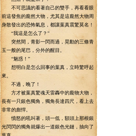
不可思議的看著自己的雙手，再看看眼
前這發焦的龐然大物，尤其是這龐然大物周
身散發出的恐怖氣息，都讓葉真震驚莫名！
“我這是怎么了？”
突然間，青影一閃而過，晃動的三條青
玉一般的尾巴，分外的醒目。
“魅惑！”
想明白是怎么回事的葉真，立時驚呼起
來。
不過，晚了！
方才被葉真驚魂天雷轟中的龐物大物，
長有一只銀色獨角，獨角長達四尺，看上去
非常的彪悍。
憤怒的吼叫著，頭一低，額頭上那根銀
光閃閃的獨角就爆出一道銀色光鏈，抽向了
葉真。