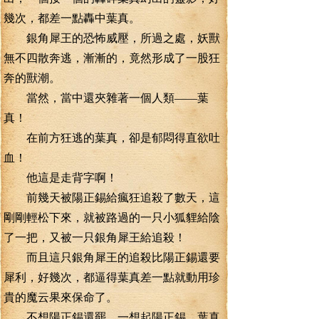
幾次，都差一點轟中葉真。
銀角犀王的恐怖威壓，所過之處，妖獸
無不四散奔逃，漸漸的，竟然形成了一股狂
奔的獸潮。
當然，當中還夾雜著一個人類——葉
真！
在前方狂逃的葉真，卻是郁悶得直欲吐
血！
他這是走背字啊！
前幾天被陽正錫給瘋狂追殺了數天，這
剛剛輕松下來，就被路過的一只小狐貍給陰
了一把，又被一只銀角犀王給追殺！
而且這只銀角犀王的追殺比陽正錫還要
犀利，好幾次，都逼得葉真差一點就動用珍
貴的魔云果來保命了。
不想陽正錫還罷，一想起陽正錫，葉真