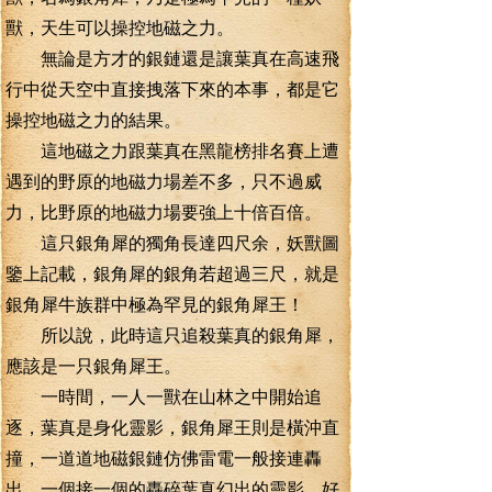
獸，天生可以操控地磁之力。
無論是方才的銀鏈還是讓葉真在高速飛
行中從天空中直接拽落下來的本事，都是它
操控地磁之力的結果。
這地磁之力跟葉真在黑龍榜排名賽上遭
遇到的野原的地磁力場差不多，只不過威
力，比野原的地磁力場要強上十倍百倍。
這只銀角犀的獨角長達四尺余，妖獸圖
鑒上記載，銀角犀的銀角若超過三尺，就是
銀角犀牛族群中極為罕見的銀角犀王！
所以說，此時這只追殺葉真的銀角犀，
應該是一只銀角犀王。
一時間，一人一獸在山林之中開始追
逐，葉真是身化靈影，銀角犀王則是橫沖直
撞，一道道地磁銀鏈仿佛雷電一般接連轟
出，一個接一個的轟碎葉真幻出的靈影，好