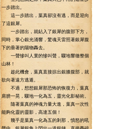
一步踏出。
這一步踏出，葉真卻沒有逃，而是迎向
了這銀犀。
一步踏出，就鉆入了銀犀的腹部下方，
同時，掌心銀光涌響，驚魂天雷照著銀犀腹
下的垂著的陽物轟去。
一聲慘叫人寰的慘叫聲，驟地響徹整個
山林！
趁此機會，葉真直接掠出銀膝腹部，就
欲向著遠方逃遁。
不過，想想銀犀那恐怖的恢復力，葉真
肩膀一晃，驟地一化為五，靈光化影秘術。
隨著葉真的神魂力量大進，葉真一次性
能夠化靈的靈影，高達五個！
幾乎是葉真一化為五的剎那，憤怒的吼
聲中，銀犀銀角上閃出一道銀鏈，直接轟碎