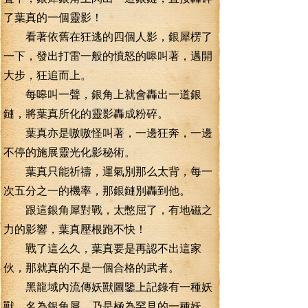
了葉真的一個靈影！
看著依舊在狂逃的四個人影，銀犀楞了
一下，發出打雷一般的憤怒的嗥叫著，邁開
大步，狂追而上。
每嗥叫一聲，銀角上就會轟出一道銀
鏈，將葉真所化的靈影轟成粉碎。
葉真亦是嗷嗷怪叫著，一邊狂奔，一邊
不停的施展靈光化影秘術。
葉真只能祈禱，運氣別那么太背，每一
次五分之一的機率，那銀鏈別轟到他。
跟這銀角犀對戰，太憋屈了，有地磁之
力的影響，葉真壓根跑不快！
戰了這么久，葉真要是再認不出這家
伙，那就真的不是一個合格的武者。
黑龍域內流傳妖獸圖鑒上記錄有一種妖
獸，名為銀角犀，乃是極為罕見的一種妖