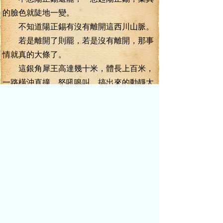
的臉色就陡地一變。
不知道陽正錫有沒有離開這西川山脈。
若是離開了則罷，若是沒有離開，那事
情就真的大條了。
這銀角犀王高達幾十米，體長上百米，
一路橫沖直撞，怒吼嗥叫，搞出來的動靜太
大了。加上此時的逃跑的獸潮，群獸驚恐的
叫聲仿佛山呼海嘯一般。
葉真敢保證，這動靜，別說是幾百里
外，就是幾千里外，怕也能有所感應，尤其
是像陽正錫這般的鑄脈境強者。
只要陽正錫一來，立時就能夠發現葉真
的行蹤！
陽正錫離開西川山脈了嗎？
葉真覺得很懸！
有此想法，葉真一邊幻化靈影狂逃，一