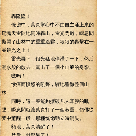
轟隆隆！
恍惚中，葉真掌心中不由自主涌上來的
驚魂天雷陡地同時轟出，雷光閃過，瞬息間
撕開了山林中的重重迷霧，狠狠的轟擊在一
團銀光之上！
雷光轟下，銀光猛地停滯了一下，然后
潮水般的散去，露出了一個小山般的身影。
嗷嗚！
慘痛而憤怒的吼聲，驟地響徹整個山
林。
同時，這一聲能夠撕破凡人耳膜的吼
聲，瞬息間就讓葉真打了一個激靈，仿佛從
夢中驚醒一般，那種恍惚勁立時消失。
額地，葉真清醒了！
然后，就驚呆了！