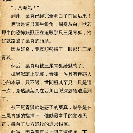
“，真晦氣！”
到此，葉真已經完全明白了前因后果！
應該是這只頭生銀角，周身灰白、狀若
犀牛的恐怖妖獸正在追殺那只三尾青狐，恰
好就路過了葉真的頭頂。
因為好奇，葉真順勢掃了一眼那只三尾
青狐。
然后，葉真就被三尾青狐給魅惑了。
據異獸譜上記載，青狐一族具有迷惑人
心的本事，只不過，世間極其罕見，只是這
一次，竟然讓葉真在西川山脈深處給遭遇到
了。
被三尾青狐給魅惑了的葉真，幾乎是在
三尾青狐的指揮下，催動最拿手的驚魂天
雷，轟向了后方追殺的這只銀犀。
此時，因為葉真成功阻了這銀犀一下，