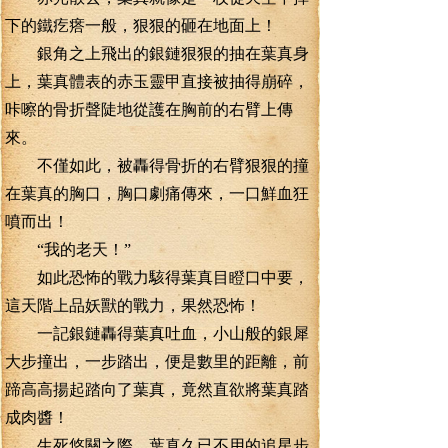
下的鐵疙瘩一般，狠狠的砸在地面上！
銀角之上飛出的銀鏈狠狠的抽在葉真身
上，葉真體表的赤玉靈甲直接被抽得崩碎，
咔嚓的骨折聲陡地從護在胸前的右臂上傳
來。
不僅如此，被轟得骨折的右臂狠狠的撞
在葉真的胸口，胸口劇痛傳來，一口鮮血狂
噴而出！
“我的老天！”
如此恐怖的戰力駭得葉真目瞪口中要，
這天階上品妖獸的戰力，果然恐怖！
一記銀鏈轟得葉真吐血，小山般的銀犀
大步撞出，一步踏出，便是數里的距離，前
蹄高高揚起踏向了葉真，竟然直欲將葉真踏
成肉醬！
生死悠關之際，葉真久已不用的追星步