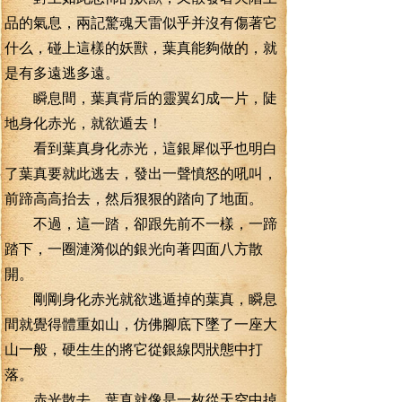
品的氣息，兩記驚魂天雷似乎并沒有傷著它
什么，碰上這樣的妖獸，葉真能夠做的，就
是有多遠逃多遠。
瞬息間，葉真背后的靈翼幻成一片，陡
地身化赤光，就欲遁去！
看到葉真身化赤光，這銀犀似乎也明白
了葉真要就此逃去，發出一聲憤怒的吼叫，
前蹄高高抬去，然后狠狠的踏向了地面。
不過，這一踏，卻跟先前不一樣，一蹄
踏下，一圈漣漪似的銀光向著四面八方散
開。
剛剛身化赤光就欲逃遁掉的葉真，瞬息
間就覺得體重如山，仿佛腳底下墜了一座大
山一般，硬生生的將它從銀線閃狀態中打
落。
赤光散去，葉真就像是一枚從天空中掉