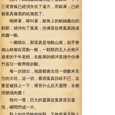
三尾青狐已經消失在了遠方，而銀犀，已經
被葉真徹底的給激怒了。
咆哮著，嗥叫著，銀角上的銀鏈轟出的
剎那，就沖向了葉真，仿佛直欲將葉真踏成
肉醬一般。
一腳踏出，那當真是地動山搖，似乎整
個山林都在晃動一般，一顆顆四五人合抱不
過來的千年老樹，在銀犀的橫沖直撞中仿佛
竹簽兒一般齊根折斷。
每一步踏出，地面都會出現一個數米見
方的大坑，這一切，看得葉真目眩不已，這
要是被踩上一下，甭管什么后天靈體，全都
得變成肉醬！
怪叫一聲，巨大的靈翼從葉真背后凝
現，瞬間閃成一片。
對上如此恐怖的妖獸，又散發著天階上