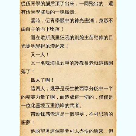
從伍青學的腦后頂了出來，一同飛出的，還
有伍青學腦后的一塊腦殼。
霎時，伍青學眼中的神光盡消，身形不
由自主的向下墜落！
還在歇斯底里狂吼的副舵主苗勁鋒的目
光陡地變得呆滯起來！
又一人！
又一名魂海境五重的護教長老就這樣隕
落了！
四人了啊！
這四人，幾乎是長生教西寧分舵中一半
的精英力量了啊，而造成這一切的，僅僅是
一位化靈境五重巔峰的武者。
苗勁鋒感覺這是一個噩夢，不可思議的
噩夢！
他盼望著這個噩夢可以盡快的醒來，但