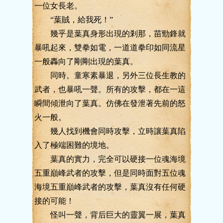
一位女長老。
“葉賊，給我死！”
幾乎是葉真身形出現的剎那，苗勁鋒就
暴吼起來，雙拳如電，一道道拳印如同流星
一般轟向了剛剛出現的葉真。
同時。童寒素暴退，另外三位長生教的
武者，也暴吼一聲。所有的攻擊，都在一這
瞬間傾泄向了葉真。仿佛在發泄著先前的怒
火一般。
幾人找到機會同時攻擊，立時讓葉真陷
入了極端困難的境地。
葉真的實力，完全可以硬接一位魂海境
五重巔峰武者的攻擊，但是同時面對五位魂
海境五重巔峰武者的攻擊，葉真沒有任何硬
接的可能！
怪叫一聲，背后巨大的靈翼一展，葉真