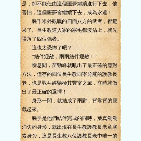
是，卻不能任由這個噩夢繼續進行下去，他
害怕，這個噩夢會繼續下去，成為永遠！
幾千米外觀戰的四面八方的武者，都驚
呆了。長生教連人家的寒毛都沒沾上，就先
隕落了四位強者。
這也太恐怖了吧？
“結伴迎敵，兩兩結伴迎敵！”
瞬息間，苗勁峰就吼出了最正確的應對
方法，僅存的四位長生教西寧分舵的護教長
老，也是戰斗經驗極其豐富之輩，立時就做
出了最正確的選擇！
身形一閃，就結成了兩對，背靠背的應
戰起來。
幾乎是他們結伴完成的同時，葉真剛剛
消失的身形，就出現在長生教護教長老童寒
素身旁，這是長生教八位護教長老中唯一的