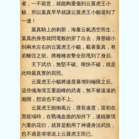
者，一不留意，就能夠重傷到云翼虎王小
貓，所以葉真早早就讓云翼虎王小貓退到了
一邊！
葉真騎上的剎那，海量云氣憑空而生，
葉真的身形就閃電般的穿了出去，身形縮小
到兩米左右的云翼虎王小貓，載著葉真，有
若離弦之箭。將種種攻擊全部甩到了身后。
天下武功，無堅不破。唯快不破，就是
此時最真實的寫照。
云翼虎王小貓將速度暴增到極限之后。
這些魂海境五重巔峰的武者，無不被遠遠的
拋開，想追也不追不上。
云翼虎王能御風云，擅長速度，當初在
黑龍域時，在戰魂血旗的加持下，連鑄脈境
六重的花衍，就算是動用了神通身法武技，
也不過是堪堪追上云翼虎王而已。