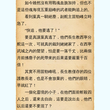
如今雖然沒有用戰魂血旗加持，但也不
是這些魂海境五重巔峰的武者能夠追上的。
看到葉真一騎絕塵，副舵主苗勁峰立時
急了。
“快追，他要逃了！”
要是真讓葉真逃了，他們長生教西寧分
舵這一次，可就真的栽到姥姥家了，在西寧
武城之內的聲望，怕是要一落千丈，比兩個
月前拂塵子的死帶來的后果還要嚴重千百
倍！
其實不用苗勁峰吼，長生教僅存的四位
護教長老，也是不會放棄的，他們的眼睛，
早就紅了！
一個化靈境的小子，在他們面前斬殺四
人之后，還來去自由，這要是說出去，他們
以后還要不要混了？