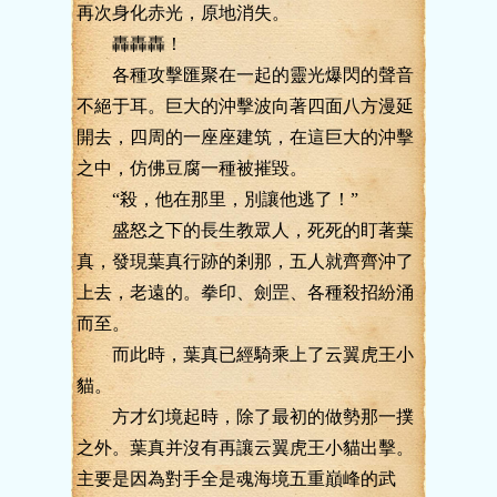
再次身化赤光，原地消失。
轟轟轟！
各種攻擊匯聚在一起的靈光爆閃的聲音
不絕于耳。巨大的沖擊波向著四面八方漫延
開去，四周的一座座建筑，在這巨大的沖擊
之中，仿佛豆腐一種被摧毀。
“殺，他在那里，別讓他逃了！”
盛怒之下的長生教眾人，死死的盯著葉
真，發現葉真行跡的剎那，五人就齊齊沖了
上去，老遠的。拳印、劍罡、各種殺招紛涌
而至。
而此時，葉真已經騎乘上了云翼虎王小
貓。
方才幻境起時，除了最初的做勢那一撲
之外。葉真并沒有再讓云翼虎王小貓出擊。
主要是因為對手全是魂海境五重巔峰的武