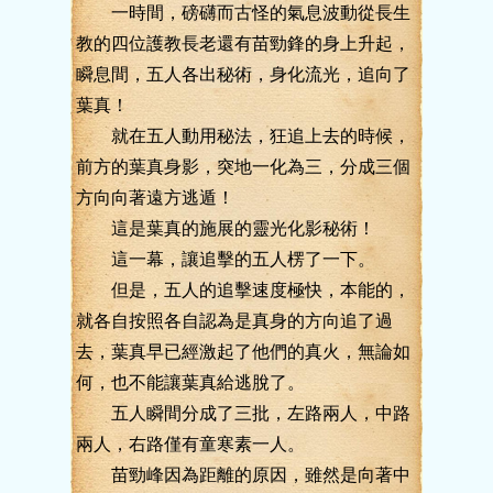
一時間，磅礴而古怪的氣息波動從長生
教的四位護教長老還有苗勁鋒的身上升起，
瞬息間，五人各出秘術，身化流光，追向了
葉真！
就在五人動用秘法，狂追上去的時候，
前方的葉真身影，突地一化為三，分成三個
方向向著遠方逃遁！
這是葉真的施展的靈光化影秘術！
這一幕，讓追擊的五人楞了一下。
但是，五人的追擊速度極快，本能的，
就各自按照各自認為是真身的方向追了過
去，葉真早已經激起了他們的真火，無論如
何，也不能讓葉真給逃脫了。
五人瞬間分成了三批，左路兩人，中路
兩人，右路僅有童寒素一人。
苗勁峰因為距離的原因，雖然是向著中