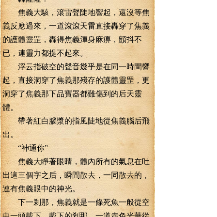
焦義大駭，滾雷聲陡地響起，還沒等焦
義反應過來，一道滾滾天雷直接轟穿了焦義
的護體靈罡，轟得焦義渾身麻痹，顫抖不
已，連靈力都提不起來。
浮云指破空的聲音幾乎是在同一時間響
起，直接洞穿了焦義那殘存的護體靈罡，更
洞穿了焦義那下品寶器都難傷到的后天靈
體。
帶著紅白腦漿的指風陡地從焦義腦后飛
出。
“神通你”
焦義大睜著眼睛，體內所有的氣息在吐
出這三個字之后，瞬間散去，一同散去的，
連有焦義眼中的神光。
下一剎那，焦義就是一條死魚一般從空
中一頭載下，載下的剎那，一道赤色光華從