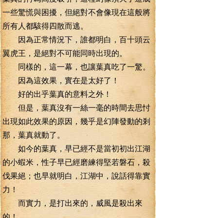
一些驚慌與困擾，但絕對不會像現在這般將
所有人都駭得四散而逃。
因為正常情況下，誰都明白，百十頭云
翼虎王，是絕對不可能同時出現的。
同樣的，這一幕，也讓葉真吃了一驚。
因為這效果，實在是太好了！
好的出乎葉真的意料之外！
但是，葉真沒有一絲一毫的時間去思忖
出現如此效果的原因，幾乎是幻陣發動的剎
那，葉真就動了。
如今的葉真，早已經不是當初初出江湖
的小蝦米，性子早已經磨練得堅若磐石，殺
伐果絕；也早就明白，江湖中，說話得靠實
力！
而實力，是打出來的，威風是殺出來
的！