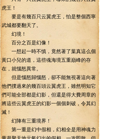
虎王！
要是有幾百只云翼虎王，怕是整個西寧
武城都要翻天了。
幻境！
百分之百是幻像！
一想起一時不慎，竟然著了葉真這么個
黃口小兒的道，這些魂海境五重巔峰的存
在，就惱怒異常。
但是惱怒歸惱怒，卻不能無視著這向著
他們撲過來的幾百頭云翼虎王，雖然明知它
們可能全部都是幻影，但還是得大費周章的
將這些云翼虎王的幻影一個個刺破，令其幻
滅！
幻陣有三重境界！
第一重是幻中假相，幻相全是用神魂力
量凝聚天地元氣幻出的假相，一攻即散，但