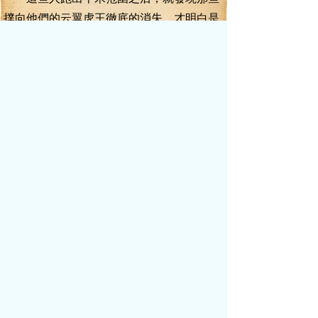
撲向他們的云翼虎王徹底的消失，才明白是
幻境，遠離一點，駐足觀戰起來。
而葉真發威的這一幕，直接將他們驚得
目瞪口呆！
尤其是武勝閣的殷建章、金烏樓的越志
中、紫電幫的宗元，全部看傻了眼，一想起
方才的行為，老臉就一陣陣發燒。
擁有這樣恐怖戰力的存在，絕對不是他
們能夠招攬得到的。
同樣的，血手堂的杜血手也是看呆了。
“這戰力還有那雷光若是我方才與他起沖
突，鹿死誰手，難說！不，應該說，我的贏
面更小，因為我壓根沒有重視他，幸虧”
冷汗陡地從杜血手額頭浮出，他感覺，
他方才已經與死神擦肩而過了一次。
“引以為戒，一定要引以為戒，以后，萬