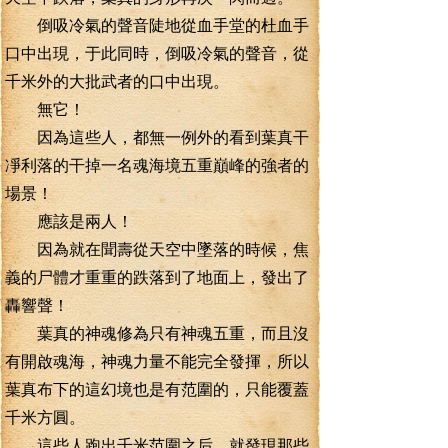
倒吸冷氣的聲音陡地從血手堂的杜血手
口中出現，于此同時，倒吸冷氣的聲音，從
千米外的大批武者的口中出現。
無它！
因為這些人，都無一例外的看到葉真干
凈利落的干掉一名魂海境五重巔峰的強者的
場景！
應該是兩人！
因為就在聞壽從天空中墜落的時候，焦
義的尸體才重重的跌落到了地面上，發出了
轟響聲！
葉真的神魂修為只有神魂五重，而且沒
有開啟魂海，神魂力量不能完全發揮，所以
葉真布下的這幻境也是有范圍的，只能覆蓋
千米方圓。
這些人跑出千米范圍之后，就發現那些