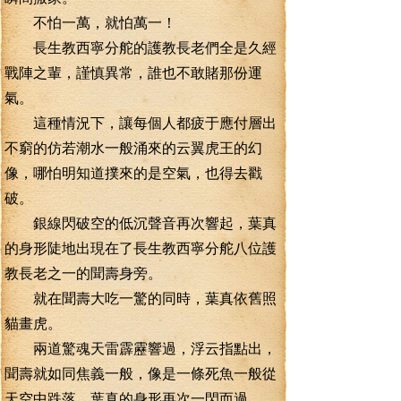
不怕一萬，就怕萬一！
長生教西寧分舵的護教長老們全是久經
戰陣之輩，謹慎異常，誰也不敢賭那份運
氣。
這種情況下，讓每個人都疲于應付層出
不窮的仿若潮水一般涌來的云翼虎王的幻
像，哪怕明知道撲來的是空氣，也得去戳
破。
銀線閃破空的低沉聲音再次響起，葉真
的身形陡地出現在了長生教西寧分舵八位護
教長老之一的聞壽身旁。
就在聞壽大吃一驚的同時，葉真依舊照
貓畫虎。
兩道驚魂天雷霹靂響過，浮云指點出，
聞壽就如同焦義一般，像是一條死魚一般從
天空中跌落，葉真的身形再次一閃而過。