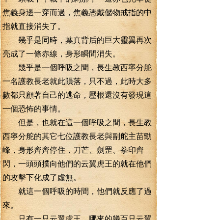
焦義身邊一穿而過，焦義憑戴儲物戒指的中
指就直接消失了。
幾乎是同時，葉真背后的巨大靈翼再次
亮成了一條赤線，身形瞬間消失。
幾乎是一個呼吸之間，長生教西寧分舵
一名護教長老就此隕落，只不過，此時大多
數都只顧著自己的逃命，壓根還沒有發現這
一個恐怖的事情。
但是，也就在這一個呼吸之間，長生教
西寧分舵的其它七位護教長老與副舵主苗勁
峰，身形齊齊停住，刀芒、劍罡、拳印齊
閃，一頭頭撲向他們的云翼虎王的就在他們
的攻擊下化成了虛無。
就這一個呼吸的時間，他們就反應了過
來。
只有一只云翼虎王，哪來的幾百只云翼