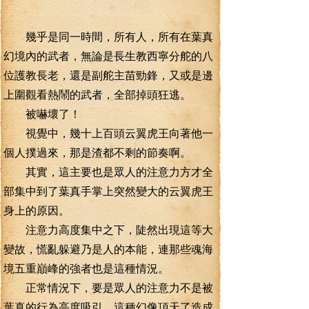
幾乎是同一時間，所有人，所有在葉真
幻境內的武者，無論是長生教西寧分舵的八
位護教長老，還是副舵主苗勁鋒，又或是邊
上圍觀看熱鬧的武者，全部掉頭狂逃。
被嚇壞了！
視覺中，幾十上百頭云翼虎王向著他一
個人撲過來，那是渣都不剩的節奏啊。
其實，這主要也是眾人的注意力方才全
部集中到了葉真手掌上突然變大的云翼虎王
身上的原因。
注意力高度集中之下，陡然出現這等大
變故，慌亂躲避乃是人的本能，連那些魂海
境五重巔峰的強者也是這種情況。
正常情況下，要是眾人的注意力不是被
葉真的行為高度吸引，這種幻像頂天了造成