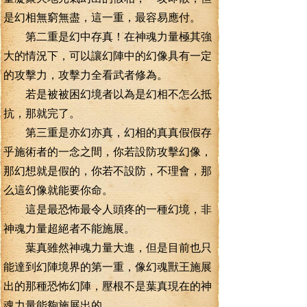
是幻相無窮無盡，這一重，最容易應付。
第二重是幻中存真！在神魂力量極其強
大的情況下，可以讓幻陣中的幻像具有一定
的攻擊力，攻擊力全看武者修為。
若是被被困幻境者以為是幻相不怎么抵
抗，那就完了。
第三重是亦幻亦真，幻相的真真假假存
乎施術者的一念之間，你若設防攻擊幻像，
那幻想就是假的，你若不設防，不理會，那
么這幻像就能要你命。
這是最恐怖最令人頭疼的一種幻境，非
神魂力量超絕者不能施展。
葉真雖然神魂力量大進，但是目前也只
能達到幻陣境界的第一重，像幻魂獸王施展
出的那種恐怖幻陣，壓根不是葉真現在的神
魂力量能夠施展出的。