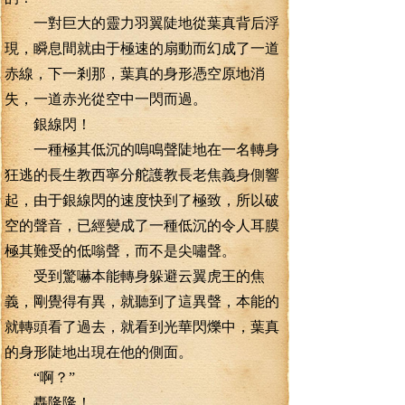
一對巨大的靈力羽翼陡地從葉真背后浮
現，瞬息間就由于極速的扇動而幻成了一道
赤線，下一剎那，葉真的身形憑空原地消
失，一道赤光從空中一閃而過。
銀線閃！
一種極其低沉的嗚鳴聲陡地在一名轉身
狂逃的長生教西寧分舵護教長老焦義身側響
起，由于銀線閃的速度快到了極致，所以破
空的聲音，已經變成了一種低沉的令人耳膜
極其難受的低嗡聲，而不是尖嘯聲。
受到驚嚇本能轉身躲避云翼虎王的焦
義，剛覺得有異，就聽到了這異聲，本能的
就轉頭看了過去，就看到光華閃爍中，葉真
的身形陡地出現在他的側面。
“啊？”
轟隆隆！