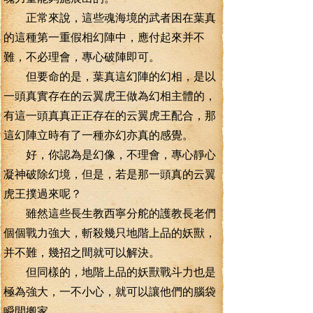
正常來說，這些魂海境的武者困在葉真
的這種第一重假相幻陣中，應付起來并不
難，不必理會，專心破陣即可。
但要命的是，葉真這幻陣的幻相，是以
一頭真實存在的云翼虎王做為幻相主體的，
有這一頭真真正正存在的云翼虎王配合，那
這幻陣立時有了一種亦幻亦真的感覺。
好，你認為是幻像，不理會，專心靜心
凝神破除幻境，但是，若是那一頭真的云翼
虎王撲過來呢？
雖然這些長生教西寧分舵的護教長老們
個個戰力強大，斬殺幾只地階上品的妖獸，
并不難，幾招之間就可以解決。
但同樣的，地階上品的妖獸戰斗力也是
極為強大，一不小心，就可以讓他們的腦袋
瞬間搬家。