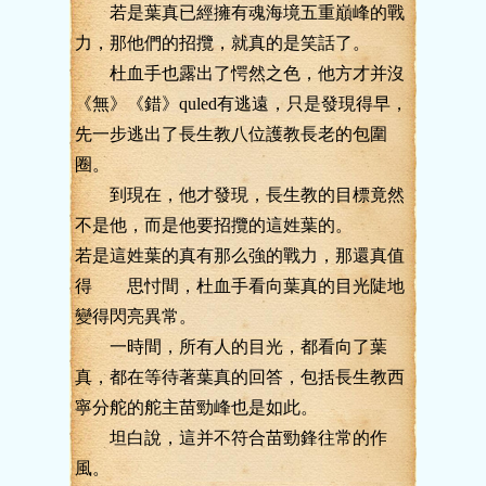
若是葉真已經擁有魂海境五重巔峰的戰
力，那他們的招攬，就真的是笑話了。
杜血手也露出了愕然之色，他方才并沒
《無》《錯》quled有逃遠，只是發現得早，
先一步逃出了長生教八位護教長老的包圍
圈。
到現在，他才發現，長生教的目標竟然
不是他，而是他要招攬的這姓葉的。
若是這姓葉的真有那么強的戰力，那還真值
得 思忖間，杜血手看向葉真的目光陡地
變得閃亮異常。
一時間，所有人的目光，都看向了葉
真，都在等待著葉真的回答，包括長生教西
寧分舵的舵主苗勁峰也是如此。
坦白說，這并不符合苗勁鋒往常的作
風。