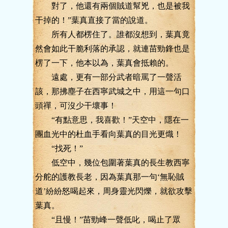
對了，他還有兩個賊道幫兇，也是被我
干掉的！”葉真直接了當的說道。
所有人都楞住了。誰都沒想到，葉真竟
然會如此干脆利落的承認，就連苗勁鋒也是
楞了一下，他本以為，葉真會抵賴的。
遠處，更有一部分武者暗罵了一聲活
該，那拂塵子在西寧武城之中，用這一句口
頭禪，可沒少干壞事！
“有點意思，我喜歡！”天空中，隱在一
團血光中的杜血手看向葉真的目光更熾！
“找死！”
低空中，幾位包圍著葉真的長生教西寧
分舵的護教長老，因為葉真那一句‘無恥賊
道’紛紛怒喝起來，周身靈光閃爍，就欲攻擊
葉真。
“且慢！”苗勁峰一聲低叱，喝止了眾