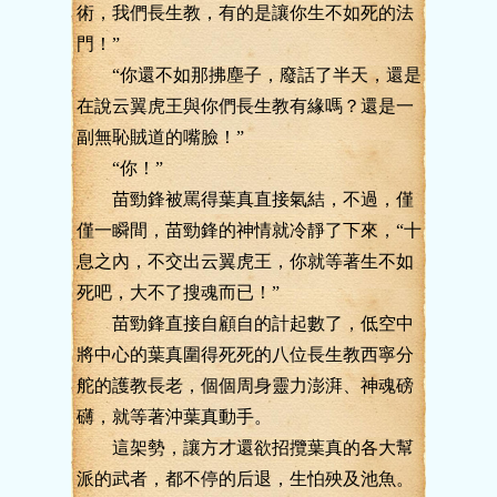
術，我們長生教，有的是讓你生不如死的法
門！”
“你還不如那拂塵子，廢話了半天，還是
在說云翼虎王與你們長生教有緣嗎？還是一
副無恥賊道的嘴臉！”
“你！”
苗勁鋒被罵得葉真直接氣結，不過，僅
僅一瞬間，苗勁鋒的神情就冷靜了下來，“十
息之內，不交出云翼虎王，你就等著生不如
死吧，大不了搜魂而已！”
苗勁鋒直接自顧自的計起數了，低空中
將中心的葉真圍得死死的八位長生教西寧分
舵的護教長老，個個周身靈力澎湃、神魂磅
礴，就等著沖葉真動手。
這架勢，讓方才還欲招攬葉真的各大幫
派的武者，都不停的后退，生怕殃及池魚。