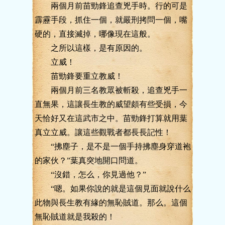
兩個月前苗勁鋒追查兇手時。行的可是
霹靂手段，抓住一個，就嚴刑拷問一個，嘴
硬的，直接滅掉，哪像現在這般。
之所以這樣，是有原因的。
立威！
苗勁鋒要重立教威！
兩個月前三名教眾被斬殺，追查兇手一
直無果，這讓長生教的威望頗有些受損，今
天恰好又在這武市之中。苗勁鋒打算就用葉
真立立威。讓這些觀戰者都長長記性！
“拂塵子，是不是一個手持拂塵身穿道袍
的家伙？”葉真突地開口問道。
“沒錯，怎么，你見過他？”
“嗯。如果你說的就是這個見面就說什么
此物與長生教有緣的無恥賊道。那么。這個
無恥賊道就是我殺的！