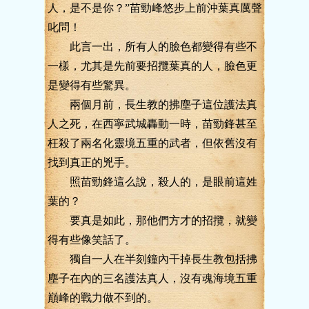
人，是不是你？”苗勁峰悠步上前沖葉真厲聲
叱問！
此言一出，所有人的臉色都變得有些不
一樣，尤其是先前要招攬葉真的人，臉色更
是變得有些驚異。
兩個月前，長生教的拂塵子這位護法真
人之死，在西寧武城轟動一時，苗勁鋒甚至
枉殺了兩名化靈境五重的武者，但依舊沒有
找到真正的兇手。
照苗勁鋒這么說，殺人的，是眼前這姓
葉的？
要真是如此，那他們方才的招攬，就變
得有些像笑話了。
獨自一人在半刻鐘內干掉長生教包括拂
塵子在內的三名護法真人，沒有魂海境五重
巔峰的戰力做不到的。