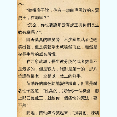
人。
“聽拂塵子說，你有一頭白毛黑紋的云翼
虎王，在哪里？”
“怎么，你也要說那云翼虎王與你們長生
教有緣嗎？”。
隨著葉真的嗤笑聲，不少圍觀武者也輕
笑出聲，但是笑聲剛出就嘎然而止，顯然是
被長生教的威名所懾。
在西寧武城，長生教分舵的武者數量不
是最多的，但是戰力，絕對是第一的，那八
位護教長老，全是以一敵二的好手。
苗勁鋒的臉色陡地變得鐵青，但還是耐
著性子說道：“姓葉的，我給你一個機會，獻
上那云翼虎王，就給你一個痛快的死法！要
不然”
陡地，苗勁鋒冷笑起來，“搜魂術、煉魂