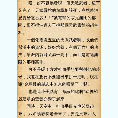
“哎，好不容易發現一個天脈武者，這下
又完了！天武靈館的趙掌柜該死，竟然將消
息賣給這么多人！”紫電幫的宗元無比的郁
悶，恨不得沖過去干掉那個天武靈館的趙掌
柜。
一個化靈境五重的天脈武者啊，以他們
幫派中的資源，好好培養，有個五六年的功
夫，幫派內就能又添一高手，而且是前途無
限的那種高手。
“可不是嗎！方才杜血手想要對付他的時
候，我還在想要不要豁出來拼一把呢，現在
嘛”金烏樓的越志中無奈的嘆惜了一聲。
“也是這小子點背，命該如此啊”武勝閣
殷建章的聲音亦響了起來。
同時，天空中，杜血手目光也閃爍起
來，“八名護教長老全來了，要是只來四人，