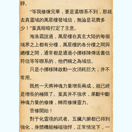
靜。
“等我修煉完畢，要是還聯系不到，那就
去真靈域的萬星樓發域信，無論是花費多
少！”葉真暗暗打定了主意。
海洛霜說過，萬星樓在真玄大陸的每個
域界之上都有分樓，萬星樓的各分樓之間與
總樓之間，通常都是通過小挪移陣傳送書信
符信等等聯系的，他們稱之為域信。
只是小挪移陣啟動一次消耗巨大，并不
常用。
既然一天將神魂力量增長兩成，就已經
是增長的極限了。葉真并不強求，果斷中斷
神魂力量的修煉，轉而修煉靈力。
苦修開始！
對于化靈境的武者。五臟六腑都已得到
強化，身體機能極端強悍，正常情況下，一