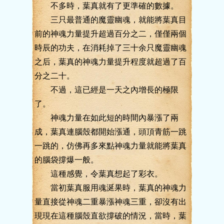
不多時，葉真就有了更準確的數據。
三只最普通的魔靈幽魂，就能將葉真目
前的神魂力量提升超過百分之二，僅僅兩個
時辰的功夫，在消耗掉了三十余只魔靈幽魂
之后，葉真的神魂力量提升程度就超過了百
分之二十。
不過，這已經是一天之內增長的極限
了。
神魂力量在如此短的時間內暴漲了兩
成，葉真連腦殼都開始漲通，頭頂青筋一跳
一跳的，仿佛再多來點神魂力量就能將葉真
的腦袋撐爆一般。
這種感覺，令葉真想起了彩衣。
當初葉真服用魂涎果時，葉真的神魂力
量直接從神魂二重暴漲神魂三重，卻沒有出
現現在這種腦殼直欲撐破的情況，當時，葉