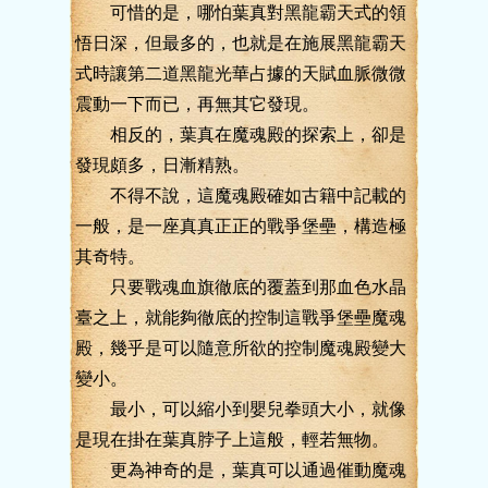
可惜的是，哪怕葉真對黑龍霸天式的領
悟日深，但最多的，也就是在施展黑龍霸天
式時讓第二道黑龍光華占據的天賦血脈微微
震動一下而已，再無其它發現。
相反的，葉真在魔魂殿的探索上，卻是
發現頗多，日漸精熟。
不得不說，這魔魂殿確如古籍中記載的
一般，是一座真真正正的戰爭堡壘，構造極
其奇特。
只要戰魂血旗徹底的覆蓋到那血色水晶
臺之上，就能夠徹底的控制這戰爭堡壘魔魂
殿，幾乎是可以隨意所欲的控制魔魂殿變大
變小。
最小，可以縮小到嬰兒拳頭大小，就像
是現在掛在葉真脖子上這般，輕若無物。
更為神奇的是，葉真可以通過催動魔魂