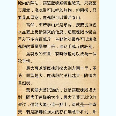
殿內的陣法，讓這魔魂殿輕重隨意。只要葉
真愿意，魔魂殿可以輕若無物，但同樣，只
要葉真愿意，魔魂殿可以重若泰山。
當然，重若泰山只是形容，按照從血色
水晶臺上反饋回來的信息，這魔魂殿本體自
重差不多有百萬斤，催動陣法最多可以讓魔
魂殿的重量暴增十倍，達到千萬斤的級別。
魔魂殿的重量，有時候也可以成為一個
殺手锏。
最大可以讓魔魂殿擴大到方圓十里，不
過，體型越大，魔魂殿的消耗越大，防御力
量越弱。
葉真最大嘗試過的，就是讓魔魂殿增大
到一間房子這樣的大小，再大了葉真就沒敢
嘗試，僅能大能小這一點上，這就是一件奇
寶，若是讓哪位強大的存在無意中看到，那