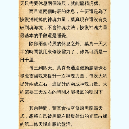
天只需要休息兩個時辰，就能龍精虎猛。
而且這兩個時辰的休息，主要還是為了
恢復消耗掉的神魂力量，葉真現在還沒有突
破到魂海境，不會神魂功法，恢復神魂力量
最基本的手段還是睡覺。
除卻兩個時辰的休息之外。葉真一天大
半的時間就用來修煉靈力了，修為可謂是一
日千里。
每三到四天。葉真會通過催動蜃龍珠吞
噬魔靈幽魂來提升一次神魂力量，每次大約
提升兩成左右。這提升的兩成神魂力量。大
約需要三天左右的時間才能徹底的穩固下
來。
其余時間，葉真會抽空修煉黑龍霸天
式，想將自己被黑龍左眼爆射出的光華占據
的第二條天賦血脈給盤活。