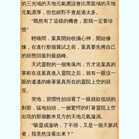
的三光域的天地元氣應該會比黑龍域的天地
元氣濃厚，但也絕對不會超過太多。
“既然有了這樣的機會，那我一定要珍
惜”
輕喃間，葉真開始收攝心神，開始修
煉，在進行那個嘗試之前，葉真要先將自己
的狀態回復到最巔峰。
天武靈館的一個角落內，方才送葉真的
掌柜在送葉真進入靈院之后，就有一眼沒一
眼的遙遙的瞅著葉真所在的靈院上空的狀
況。
突地，習慣性抬頭看了一眼就欲低頭的
剎那，猛地抬頭，一臉驚愕的盯著靈院上空
出現的那個數米見方的天地元氣漩渦。
“吸靈成漩吶，了不得，又是一個天脈武
者，我竟然沒看出來？”