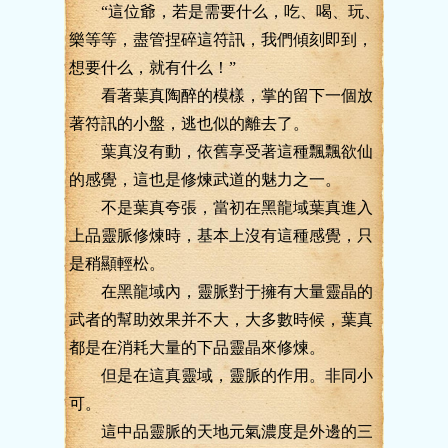
“這位爺，若是需要什么，吃、喝、玩、
樂等等，盡管捏碎這符訊，我們傾刻即到，
想要什么，就有什么！”
看著葉真陶醉的模樣，掌的留下一個放
著符訊的小盤，逃也似的離去了。
葉真沒有動，依舊享受著這種飄飄欲仙
的感覺，這也是修煉武道的魅力之一。
不是葉真夸張，當初在黑龍域葉真進入
上品靈脈修煉時，基本上沒有這種感覺，只
是稍顯輕松。
在黑龍域內，靈脈對于擁有大量靈晶的
武者的幫助效果并不大，大多數時候，葉真
都是在消耗大量的下品靈晶來修煉。
但是在這真靈域，靈脈的作用。非同小
可。
這中品靈脈的天地元氣濃度是外邊的三