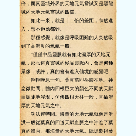
倍，而真靈域外界的天地元氣嘗試又是黑龍
域內天地元氣嘗試的四倍。
如此一來，就是十二倍的差距，乍然進
入，想不適應都難。
那種感覺，就像是呼吸困難的人突然吸
到了高濃度的氧氣一般。
“僅僅中品靈脈就有如此濃厚的天地元
氣，那么這真靈域的極品靈脈內，會是何種
景像，或許，真的會有進入仙境的感覺吧”
輕輕嘆息一句。葉真當即盤膝在地。神
念微動間，體內四根巨大的顏色不同的天賦
血脈陡地浮現，仿佛四根天柱一般，直插濃
厚的天地元氣之中。
功法運轉間。海量的天地元氣就像是泄
洪一般從葉真的四道天賦血脈之中沖進了葉
真的體內。那海量的天地元氣。隱隱刺得葉