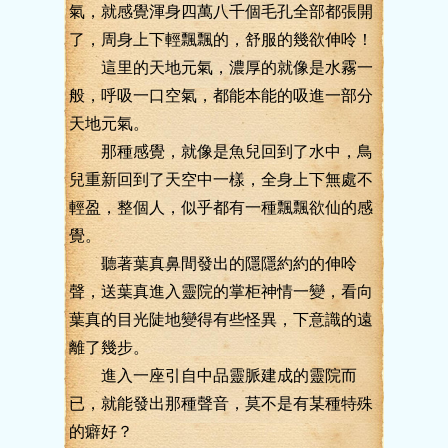
氣，就感覺渾身四萬八千個毛孔全部都張開
了，周身上下輕飄飄的，舒服的幾欲伸呤！
這里的天地元氣，濃厚的就像是水霧一
般，呼吸一口空氣，都能本能的吸進一部分
天地元氣。
那種感覺，就像是魚兒回到了水中，鳥
兒重新回到了天空中一樣，全身上下無處不
輕盈，整個人，似乎都有一種飄飄欲仙的感
覺。
聽著葉真鼻間發出的隱隱約約的伸呤
聲，送葉真進入靈院的掌柜神情一變，看向
葉真的目光陡地變得有些怪異，下意識的遠
離了幾步。
進入一座引自中品靈脈建成的靈院而
已，就能發出那種聲音，莫不是有某種特殊
的癖好？