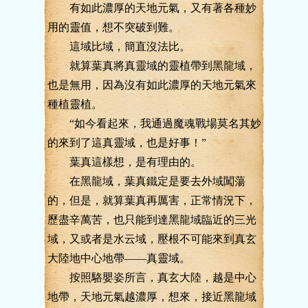
有如此濃厚的天地元氣，又有著各種妙
用的靈值，想不突破到難。
這域比域，簡直沒法比。
就算葉真將真靈域的靈植帶到黑龍域，
也是無用，因為沒有如此濃厚的天地元氣來
種植靈植。
“如今看起來，我通過魔魂戰場莫名其妙
的來到了這真靈域，也是好事！”
葉真這樣想，是有理由的。
在黑龍域，葉真鐵定是要去外域闖蕩
的，但是，就算葉真再厲害，正常情況下，
歷盡辛萬苦，也只能到達黑龍域臨近的三光
域，又或者是水云域，壓根不可能來到真玄
大陸地中心地帶——真靈域。
按照駱嬰姿所言，真玄大陸，越是中心
地帶，天地元氣越濃厚，想來，接近黑龍域