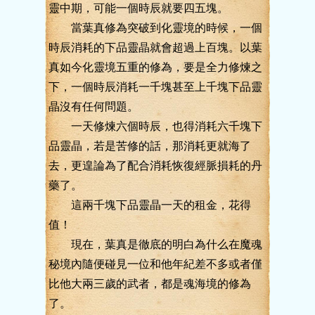
靈中期，可能一個時辰就要四五塊。
當葉真修為突破到化靈境的時候，一個
時辰消耗的下品靈晶就會超過上百塊。以葉
真如今化靈境五重的修為，要是全力修煉之
下，一個時辰消耗一千塊甚至上千塊下品靈
晶沒有任何問題。
一天修煉六個時辰，也得消耗六千塊下
品靈晶，若是苦修的話，那消耗更就海了
去，更遑論為了配合消耗恢復經脈損耗的丹
藥了。
這兩千塊下品靈晶一天的租金，花得
值！
現在，葉真是徹底的明白為什么在魔魂
秘境內隨便碰見一位和他年紀差不多或者僅
比他大兩三歲的武者，都是魂海境的修為
了。