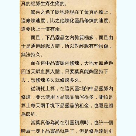
真的經脈生疼生疼的。
驚喜之色了陡地浮現在了葉真的臉上，
這修煉速度，比之他煉化靈晶修煉的速度。
還要快上一倍有余。
而且，下品靈晶之內雜質極多，而且由
于是通過經脈入體，所以對經脈有些損傷，
無法持久。
而在這中品靈脈內修煉，天地元氣通過
四道天賦血脈入體，只要葉真能夠堅持下
去，想修煉多久就修煉多久。
從消耗上算，在這真靈域的中品靈脈內
修煉，要比使用下品靈晶節省得多，哪怕是
算上每天兩千塊下品靈晶的租金，也還是頗
為節約。
當葉真修為尚在引靈初期時，也許一個
時辰一塊下品靈晶就夠了，但是修為達到引