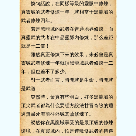
換句話說，在同樣等級的靈脈中修煉，
真靈域的武者修煉一年，就相當于黑龍域的
武者修煉四年。
若是黑龍域的武者在普通地界修煉，而
真靈武的武者在中品靈脈內修煉，那么差距
就是十二倍！
雖然真正修煉下來的效果，未必會是真
靈域武者修煉一年就頂黑龍域武者修煉十二
年，但也差不了多少。
對于武者而言，時間就是生命，時間就
是武道！
突然時，葉真有些明白，好多黑龍域的
頂尖武者都為什么要想方設法甘冒奇險的通
過無盡死海前往外域闖蕩修煉了。
縱然你在黑龍域享受的是最頂級的修煉
環境，在真靈域內，怕是連散修武者的待遇