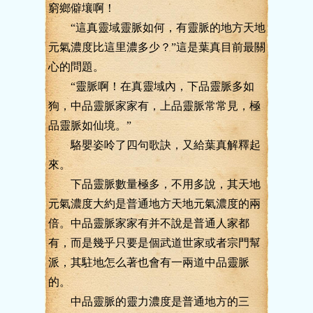
窮鄉僻壤啊！
“這真靈域靈脈如何，有靈脈的地方天地
元氣濃度比這里濃多少？”這是葉真目前最關
心的問題。
“靈脈啊！在真靈域內，下品靈脈多如
狗，中品靈脈家家有，上品靈脈常常見，極
品靈脈如仙境。”
駱嬰姿呤了四句歌訣，又給葉真解釋起
來。
下品靈脈數量極多，不用多說，其天地
元氣濃度大約是普通地方天地元氣濃度的兩
倍。中品靈脈家家有并不說是普通人家都
有，而是幾乎只要是個武道世家或者宗門幫
派，其駐地怎么著也會有一兩道中品靈脈
的。
中品靈脈的靈力濃度是普通地方的三