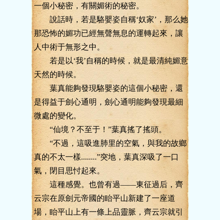
一個小秘密，有關媚術的秘密。
說話時，若是駱嬰姿自稱‘奴家’，那么她
那恐怖的媚功已經無聲無息的運轉起來，讓
人中術于無形之中。
若是以‘我’自稱的時候，就是最清純媚意
天然的時候。
葉真能夠發現駱嬰姿的這個小秘密，還
是得益于劍心通明，劍心通明能夠發現最細
微處的變化。
“仙境？不至于！”葉真搖了搖頭。
“不過，這吸進肺里的空氣，與我的故鄉
真的不太一樣........”突地，葉真深吸了一口
氣，閉目思忖起來。
這種感覺。也曾有過——東征過后，齊
云宗在原劍元帝國的眙平山新建了一座道
場，眙平山上有一條上品靈脈，齊云宗就引