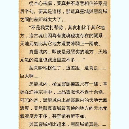
從本心來講，葉真并不愿意相信答案是
后半句。要真是這樣，那這真靈域與黑龍域
之間的差距就太大了。
“不是我要打擊你，其實相比于其它地
方，這古魂山因為有魔魂秘境存在的關系，
天地元氣比其它地方還要薄弱上一兩成。
真靈域內，即便是最惡劣的地方，天地
元氣的濃度也跟這里差不多.......”
葉真瞬地楞住了，這差距，還真是.......
巨大啊.......
黑龍域內，極品靈脈據說只有一條，掌
握在幻神宗手中，上品靈脈也不過十余條。
可悲的是，黑龍域內上品靈脈內的天地元氣
濃度，竟然跟真靈域最普通的地方的天地元
氣濃度差不多，甚至還有所不如。
與真靈域相比起來，黑龍域還真是.......