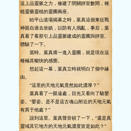
這上品靈脈之力，修建了閉關靜室數間，種
植靈藥靈植的靈圃兩座。
眙平山道場揭幕之時，葉真這個東征戰
神親自過去坐鎮，以防有人搗亂，事后，葉
真看了看那引上品靈脈建成的靈圃與靜室。
體驗了一下。
當時。葉真甫一進入靈圃，就是現在這
種極其暢快的感覺。
想起這一幕，葉真立時就明白了個中緣
由。
“這里的天地元氣竟然如此濃厚？”
葉真看了一眼遠處，目光又看向了駱嬰
姿。“嬰姿。是不是這古魂山附近的天地元氣
有異于他處？”
說到這里。葉真聲音頓了一下，“還是真
靈域其它地方的天地元氣濃度皆是如此？”