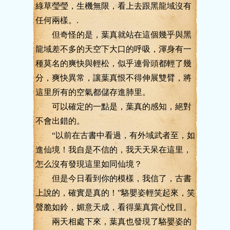
綠草瑩瑩，生機無限，看上去跟黑龍域沒有
任何兩樣。.
但奇怪的是，葉真就站在這個幾乎與黑
龍域差不多的天空下大口的呼吸，渾身有一
種莫名的爽快與輕松，似乎連骨頭都輕了幾
分，爽快異常，讓葉真恨不得伸展雙臂，將
這里所有的空氣都儲存進肺里。
可以確定的一點是，葉真的感知，絕對
不會出錯的。
“以前在古書中看過，有外域武者至，如
進仙境！我自是不信的，我天天呆在這里，
怎么沒有發現這里如同仙境？
但是今日看到你的模樣，我信了，古書
上說的，確實是真的！”駱嬰姿輕笑起來，笑
聲脆如鈴，媚意天成，看得葉真賞心悅目。
兩天相處下來，葉真也發現了駱嬰姿的