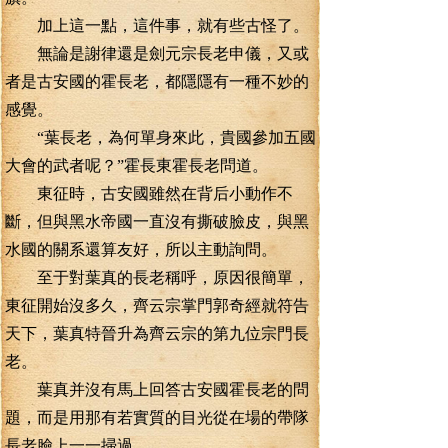
加上這一點，這件事，就有些古怪了。
無論是謝律還是劍元宗長老申儀，又或
者是古安國的霍長老，都隱隱有一種不妙的
感覺。
“葉長老，為何單身來此，貴國參加五國
大會的武者呢？”霍長東霍長老問道。
東征時，古安國雖然在背后小動作不
斷，但與黑水帝國一直沒有撕破臉皮，與黑
水國的關系還算友好，所以主動詢問。
至于對葉真的長老稱呼，原因很簡單，
東征開始沒多久，齊云宗掌門郭奇經就符告
天下，葉真特晉升為齊云宗的第九位宗門長
老。
葉真并沒有馬上回答古安國霍長老的問
題，而是用那有若實質的目光從在場的帶隊
長老臉上一一掃過。