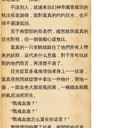
不說別人，就連來自幻神帝國青羅宗的
執法長老謝律，面對葉真的灼灼目光，也不
得不避讓低頭。
至于南蠻部的長老們，縱然敢與葉真的
目光對視，但一個個都心虛無比。
葉真的一只坐騎就鎮住了他們所有人帶
來的妖獸，這代表什么意義，對于常年玩妖
獸的他們而言，再清楚不過了。
目光從眾多魂海境強者身上一一掠過，
葉真突然間就從懷中拿出一件物什，突地一
揚，一面血色大旗迎風招展，一種鐵血殺戮
的氣息油然而生。
“戰魂血旗？”
“戰魂血旗？”
“戰魂血旗怎么還在你這里？”
驚呼聲同時響了起來，南蠻部的武者