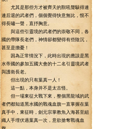
尤其是那些方才被齊天的獸吼聲駭得連
連后退的武者們，個個覺得快意無比，恨不
得長嘯一聲，直抒胸意。
與這些引靈境的武者們的崇敬不同，各
國的帶隊長老們，神情卻都變得有些陰沉，
甚至是擔憂！
因為正常情況下，此時出現的應該是黑
水帝國的參加五國大會的十二名引靈境武者
與護衛長老。
但出現的只有葉真一人！
這一點，本身并不是太古怪。
但一場東征大戰下來，整個黑龍域的武
者們都知道黑水國的戰魂血旗一直掌握在葉
真手中，東征時，劍元宗掌教魚入海甚至組
織人手埋伏過葉真一次，意欲搶奪戰魂血
旗。