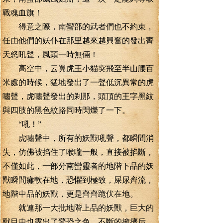
戰魂血旗！
得意之際，南蠻部的武者們也不約束，
任由他們的妖仆在那里越來越興奮的發出齊
天怒吼聲，風頭一時無倆！
高空中，云翼虎王小貓突飛至半山腰百
米處的時候，猛地發出了一聲低沉異常的虎
嘯聲，虎嘯聲發出的剎那，頭頂的王字黑紋
與四肢的黑色紋路同時閃爍了一下。
“吼！”
虎嘯聲中，所有的妖獸吼聲，都瞬間消
失，仿佛被掐住了喉嚨一般，直接被掐斷，
不僅如此，一部分南蠻靈者的地階下品的妖
獸瞬間癱軟在地，恐懼到極致，屎尿齊流，
地階中品的妖獸，更是齊齊跪伏在地。
就連那一大批地階上品的妖獸，巨大的
獸目中也露出了驚恐之色，不斷的擁擠后