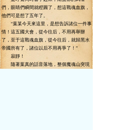
們，眼睛們瞬間就瞪圓了，想這戰魂血旗，
他們可是想了五年了。
“葉某今天來這里，是想告訴諸位一件事
情！這五國大會，從今往后，不用再舉辦
了，至于這戰魂血旗，從今往后，就歸黑水
帝國所有了，諸位以后不用再爭了！”
寂靜！
隨著葉真的話音落地，整個魔魂山突現
死一般的寂靜，下一剎那，這種寂靜瞬間就
被引爆！
“憑什么？”
“憑什么不舉行五國大會了？憑什么戰魂
血旗要歸你們黑水帝國了？”劍元宗的宗門長
老申儀怒吼起來。
戰魂血旗若是永遠歸屬黑水帝國，那么
最最恐懼的，就要屬劍元帝國了，只要戰魂