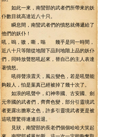
如此一來，南蠻部的武者們所帶來的妖
仆數目就高達近八十只。
瞬息間，南蠻武者們的憤怒就傳遞給了
他們的妖仆！
吼，嗚，嗷，嘶，嗡 幾乎是同一時間，
近八十只等階從地階下品到地階上品的妖仆
們，同時放聲怒吼起來，替自己的主人表達
著憤怒。
吼得聲浪震天，風云變色，若是吼聲能
夠殺人，怕是葉真已經被掉了幾十次了。
如浪的吼聲中，幻神帝國、古安國、劍
元帝國的武者們，齊齊色變，部分引靈境武
者更露出膽寒之色，許多引靈境武者更是被
這吼聲驚得連連后退。
見狀，南蠻部的長老們個個哈哈大笑起
來，南蠻部威風如斯，這一次一定能夠奪取