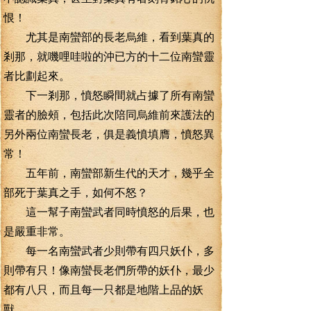
恨！
尤其是南蠻部的長老烏維，看到葉真的
剎那，就嘰哩哇啦的沖已方的十二位南蠻靈
者比劃起來。
下一剎那，憤怒瞬間就占據了所有南蠻
靈者的臉頰，包括此次陪同烏維前來護法的
另外兩位南蠻長老，俱是義憤填膺，憤怒異
常！
五年前，南蠻部新生代的天才，幾乎全
部死于葉真之手，如何不怒？
這一幫子南蠻武者同時憤怒的后果，也
是嚴重非常。
每一名南蠻武者少則帶有四只妖仆，多
則帶有只！像南蠻長老們所帶的妖仆，最少
都有八只，而且每一只都是地階上品的妖
獸。