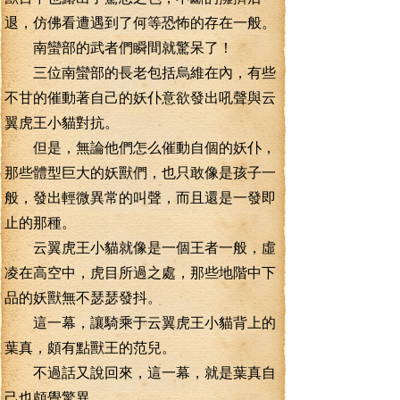
退，仿佛看遭遇到了何等恐怖的存在一般。
南蠻部的武者們瞬間就驚呆了！
三位南蠻部的長老包括烏維在內，有些
不甘的催動著自己的妖仆意欲發出吼聲與云
翼虎王小貓對抗。
但是，無論他們怎么催動自個的妖仆，
那些體型巨大的妖獸們，也只敢像是孩子一
般，發出輕微異常的叫聲，而且還是一發即
止的那種。
云翼虎王小貓就像是一個王者一般，虛
凌在高空中，虎目所過之處，那些地階中下
品的妖獸無不瑟瑟發抖。
這一幕，讓騎乘于云翼虎王小貓背上的
葉真，頗有點獸王的范兒。
不過話又說回來，這一幕，就是葉真自
己也頗覺驚異。