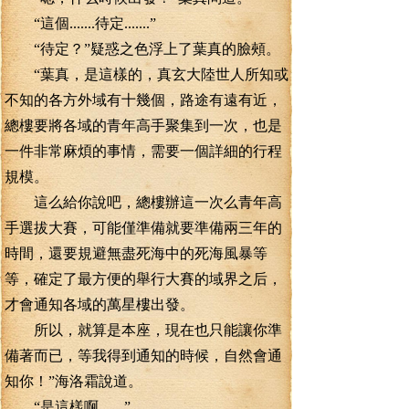
“這個.......待定.......”
“待定？”疑惑之色浮上了葉真的臉頰。
“葉真，是這樣的，真玄大陸世人所知或
不知的各方外域有十幾個，路途有遠有近，
總樓要將各域的青年高手聚集到一次，也是
一件非常麻煩的事情，需要一個詳細的行程
規模。
這么給你說吧，總樓辦這一次么青年高
手選拔大賽，可能僅準備就要準備兩三年的
時間，還要規避無盡死海中的死海風暴等
等，確定了最方便的舉行大賽的域界之后，
才會通知各域的萬星樓出發。
所以，就算是本座，現在也只能讓你準
備著而已，等我得到通知的時候，自然會通
知你！”海洛霜說道。
“是這樣啊.......”