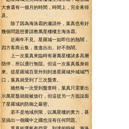
大會還有一個月的時間，時間上，完全來得
及。
除了因為海洛霜的邀請外，葉真也有好
幾個問題想要請教萬星樓樓主海洛霜。
近兩年不見。星羅城一如即往的熱鬧，
四方客商云集，進進出出。好不熱鬧。
上一次葉真來臨時有著萬星樓諸多高層
陪伴，所以通行無阻。但這一次葉真孤身前
來。從星羅城百里外到到達星羅城外城城門
口，葉真就受到了三次盤查。
雖然每一次受到盤查時，葉真只需要出
示萬星盤就能被放行，但這從另一方面說面
了星羅城的防御之嚴密。
若不是地域所限，以萬星樓的實力，甚
至搞出一個國中之國也沒有任何問題。
葉真的運氣有些背，到達的時候，海洛