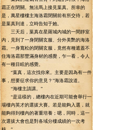
霜正在閉關。無法馬上接見葉真。所幸的
是，萬星樓樓主海洛霜閉關前有所交待，若
是葉真到達，立時告知于她。
三天后，葉真在星羅城內城的一間靜室
內，見到了一身閉關玄服、分外美艷的海洛
霜。一身寬松的閉關玄服，竟然有種遮蓋不
住海洛霜那豐滿身材的感覺，乍一看，令人
有一種目眩的感覺。
“葉真，這次找你來。主要是因為有一件
事，想要征求你的意見？”海洛霜說道。
“海樓主請講。”
“是這樣的，總樓內在近期可能會舉行一
場樓內英才的選拔大賽。若是能夠入選，就
能夠得到樓內的著重培養；嗯，同時，這一
次選拔大會也是對各域分樓成績的一次考
核。”