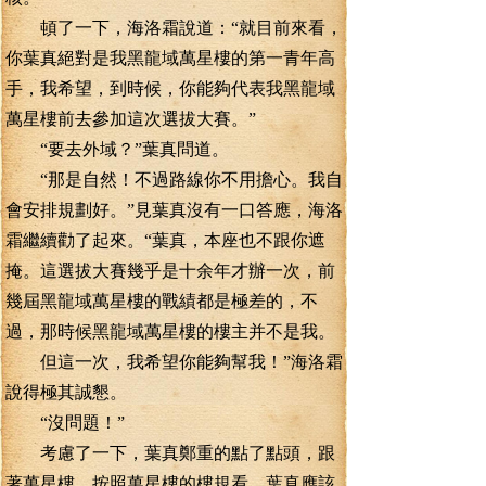
頓了一下，海洛霜說道：“就目前來看，
你葉真絕對是我黑龍域萬星樓的第一青年高
手，我希望，到時候，你能夠代表我黑龍域
萬星樓前去參加這次選拔大賽。”
“要去外域？”葉真問道。
“那是自然！不過路線你不用擔心。我自
會安排規劃好。”見葉真沒有一口答應，海洛
霜繼續勸了起來。“葉真，本座也不跟你遮
掩。這選拔大賽幾乎是十余年才辦一次，前
幾屆黑龍域萬星樓的戰績都是極差的，不
過，那時候黑龍域萬星樓的樓主并不是我。
但這一次，我希望你能夠幫我！”海洛霜
說得極其誠懇。
“沒問題！”
考慮了一下，葉真鄭重的點了點頭，跟
著萬星樓、按照萬星樓的樓規看，葉真應該