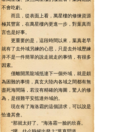
不會吃虧。
而且，從表面上看，萬星樓的修煉資源
極其豐富，在萬星樓內更進一步，對葉真而
言也是好事。
更重要的是，這段時間以來，葉真老早
就有了去外域另練的心思，只是去外域歷練
并不是一件簡單的說走就走的事情，有很多
因素。
僅離開黑龍域抵達下一個外域，就是頗
為困難的事情，真玄大陸內各域之間都有無
盡死海間隔，若沒有精確的海圖，驚人的修
為，是很難平安抵達外域的。
現在有了海洛霜的這個請求，可以說是
恰逢其會。
“那就太好了。”海洛霜一臉的欣喜。
“嗯，什么時候出發？”葉真問道。