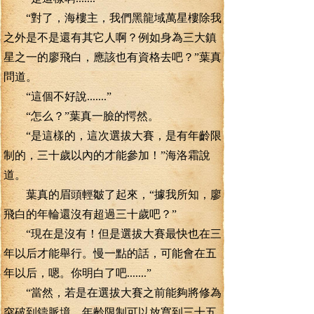
“對了，海樓主，我們黑龍域萬星樓除我
之外是不是還有其它人啊？例如身為三大鎮
星之一的廖飛白，應該也有資格去吧？”葉真
問道。
“這個不好說.......”
“怎么？”葉真一臉的愕然。
“是這樣的，這次選拔大賽，是有年齡限
制的，三十歲以內的才能參加！”海洛霜說
道。
葉真的眉頭輕皺了起來，“據我所知，廖
飛白的年輪還沒有超過三十歲吧？”
“現在是沒有！但是選拔大賽最快也在三
年以后才能舉行。慢一點的話，可能會在五
年以后，嗯。你明白了吧.......”
“當然，若是在選拔大賽之前能夠將修為
突破到鑄脈境。年齡限制可以放寬到三十五