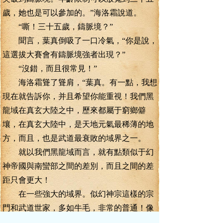
歲，她也是可以參加的。”海洛霜說道。
“嘶！三十五歲，鑄脈境？”
聞言，葉真倒吸了一口冷氣，“你是說，
這選拔大賽會有鑄脈境強者出現？”
“沒錯，而且很常見！”
海洛霜聳了聳肩，“葉真。有一點，我想
現在就告訴你，并且希望你能重視！我們黑
龍域在真玄大陸之中，歷來都屬于窮鄉僻
壤，在真玄大陸中，是天地元氣最稀薄的地
方，而且，也是武道最衰敗的域界之一。
就以我們黑龍域而言，就有點類似于幻
神帝國與南蠻部之間的差別，而且之間的差
距只會更大！
在一些強大的域界。似幻神宗這樣的宗
門和武道世家，多如牛毛，非常的普通！像
你們黑水帝國離水宗這樣的小宗門。怕是連