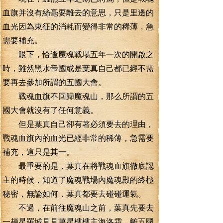
血旗并沒有絲毫要離去的意思，只是里邊的
血光因為東征的消耗而變得非常的稀薄，急
需要補充。
眼下，恰逢魔魂戰場五年一次的開啟之
時，雖然黑水帝國或是葉真自己都已經不需
要再去參加所謂的五國大會。
戰魂血旗不回歸魔魂山，那么所謂的五
國大會就沒有了任何意義。
但是葉真自己卻有著必須要去的理由，
戰魂血旗內的血光已經非常的稀薄，急需要
補充，這只是其一。
最重要的是，葉真在將戰魂血旗徹底認
主的時候，知道了魔魂戰場內魔魂殿的終極
秘密，無論如何，葉真都要去碰碰運氣。
不過，在前往魔魂山之前，葉真先要去
一趟星羅城見見萬星樓樓主海洛霜，離五國