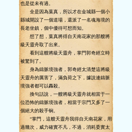
也是從未有過。
全是因為葉真，所以才在金城縣一個小
縣城開設了一個道場，還派了一名魂海境的
長老坐鎮，個中優待可想而知。
想了想，葉真將得自天南花家的那艘將
級天靈舟取了出來。
看到這艘將級天靈舟，掌門郭奇經立時
被驚到了。
身為鑄脈境強者，郭奇經太清楚這將級
天靈舟的厲害了，滿負荷之下，據說連鑄脈
境強者都可以轟殺。
換句話說，一艘將級天靈舟就相當于一
位恐怖的鑄脈境強者，相當于宗門又多了一
個絕大的殺手锏。
“掌門，這艘天靈舟我得自天南花家，用
過幾次，威力確實不凡，不過，消耗委實太