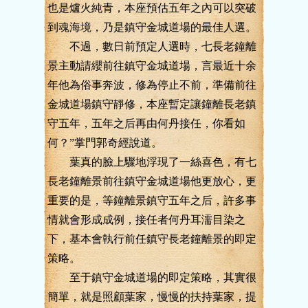
也是爐火純青，本座預估五年之內可以突破
到魂海境，乃是鎮守金城道場的最佳人選。
不過，數日前預定人選時，七長老鐘離
景主動請纓前往鎮守金城道場，言最近十余
年他為俗事奔波，修為停止不前，準備前往
金城道場鎮守靜修，本座暫定讓鐘離長老鎮
守五年，五年之后再由何丹接任，你看如
何？”掌門郭奇經說道。
葉真的臉上驟地浮現了一絲喜色，有七
長老鐘離景前往鎮守金城道場他更放心，更
重要的是，等鐘離景鎮守五年之后，許多事
情就會形成成例，接任者何丹耳濡目染之
下，基本會執行前任鎮守長老鐘離景的即定
策略。
至于鎮守金城道場的即定策略，其實很
簡單，就是照顧葉家，慢慢的扶持葉家，提