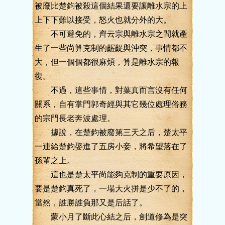
被廢比楚鈞被殺這個結果還要讓離水宗的上
上下下難以接受，怒火也就分外的大。
不可避免的，齊云宗與離水宗之間就產
生了一些尚算克制的齷齪與沖突，事情都不
大，但一個個都很麻煩，算是離水宗的報
復。
不過，這些事情，對葉真而言沒有任何
關系，自有掌門郭奇經與其它幾位處理俗務
的宗門長老奔波處理。
據說，在楚鈞被廢第三天之后，楚太平
一連給楚鈞娶進了五房小妾，將希望落在了
孫輩之上。
這也是楚太平尚能夠克制的重要原因，
要是楚鈞真死了，一場大火拼是少不了的，
當然，誰勝誰負那又是后話了。
蒙小月了斷此心結之后，劍道修為是突