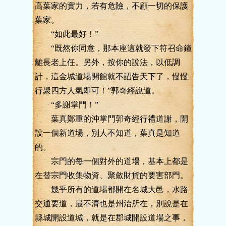
高葉家的實力，若有危險，不顧一切的保護
葉家。
“如此最好！”
“既然你同意，那本座這就發下符召命鐘
離長老上任。另外，按你的說法，以低調
計，這金城道場開館就不詔告天下了，慢慢
行聚四方人氣即可！”郭奇經說道。
“多謝掌門！”
葉真鄭重的沖掌門郭奇經行禮道謝，開
設一個新道場，別人不知道，葉真是知道
的。
宗門的每一個對外的道場，基本上都是
在替宗門收集物資、聚斂財貨的要害部門。
幾乎所有的道場都開在名城大邑，水路
交通要道，最不濟也是州治所在，別說是在
縣城開設道城，就是在郡城開設道場之事，