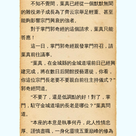
不知不覺間，葉真已經從一個默默無聞
的雜役弟子成長為了齊云宗舉足輕重、甚至
能夠影響宗門興衰的強者。
對于掌門郭奇經的這個請求，葉真只能
答應！
這一日，掌門郭奇經親發掌門符召，請
葉真前往議事。
“葉真，在金城縣的金城道場前日已經興
建完成，將在數日后開館授藝選徒，你看，
你這位宗門長老要不要親自前往主持儀式？”
郭奇經問道。
“不要了，還是低調點的好！對了，掌
門，駐守金城道場的長老是哪位？”葉真問
道。
“本座的本意是執事何丹，此人性情忠
厚、謹慎盡職，一身化靈境五重巔峰的修為