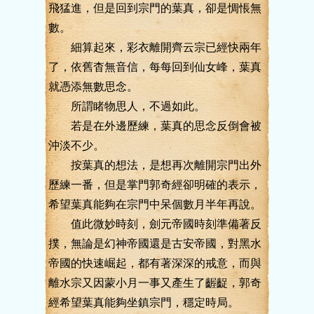
飛猛進，但是回到宗門的葉真，卻是惆悵無
數。
細算起來，彩衣離開齊云宗已經快兩年
了，依舊杳無音信，每每回到仙女峰，葉真
就憑添無數思念。
所謂睹物思人，不過如此。
若是在外邊歷練，葉真的思念反倒會被
沖淡不少。
按葉真的想法，是想再次離開宗門出外
歷練一番，但是掌門郭奇經卻明確的表示，
希望葉真能夠在宗門中呆個數月半年再說。
值此微妙時刻，劍元帝國時刻準備著反
撲，無論是幻神帝國還是古安帝國，對黑水
帝國的快速崛起，都有著深深的戒意，而與
離水宗又因蒙小月一事又產生了齷齪，郭奇
經希望葉真能夠坐鎮宗門，穩定時局。