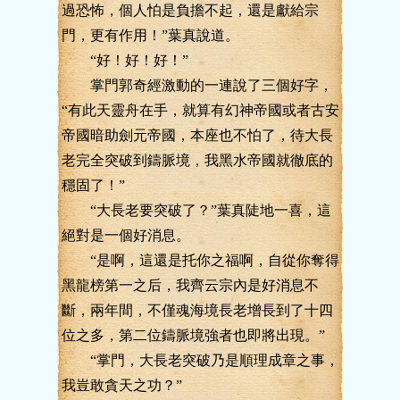
過恐怖，個人怕是負擔不起，還是獻給宗
門，更有作用！”葉真說道。
“好！好！好！”
掌門郭奇經激動的一連說了三個好字，
“有此天靈舟在手，就算有幻神帝國或者古安
帝國暗助劍元帝國，本座也不怕了，待大長
老完全突破到鑄脈境，我黑水帝國就徹底的
穩固了！”
“大長老要突破了？”葉真陡地一喜，這
絕對是一個好消息。
“是啊，這還是托你之福啊，自從你奪得
黑龍榜第一之后，我齊云宗內是好消息不
斷，兩年間，不僅魂海境長老增長到了十四
位之多，第二位鑄脈境強者也即將出現。”
“掌門，大長老突破乃是順理成章之事，
我豈敢貪天之功？”