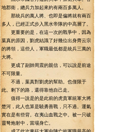
地郡衛，總兵力加起來約有兩百多萬人。
那統兵的萬人將、也即是偏將就有兩百
多人，已經正式步入黑水帝隊的中高層了。
更重要的是，在這一次的戰爭中，因為
葉真的原因，劉虎結識了好幾位出身齊云宗
的將領，這些人，軍職最低都是統兵三萬的
大將。
更成了副帥周震的親信，可以說是前途
不可限量。
不過，葉真對劉虎的幫助。也僅限于
此。剩下的路，還得靠他自己走。
值得一說是的是此前的虎賁軍統軍大將
楚河，此人也算是驍勇善戰，只不過。運氣
實在是有些背。在夷山血戰之中。被一只破
靈弩炮射中，當場身亡。
成了此次東征大軍中陣亡的軍職最高的