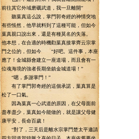
前往其它外域磨礪武道，我一旦離開”
聽葉真這么說，掌門郭奇經的神情突地
有些悵然，他早就料到了這種可能，但如今
葉真親口說出來，還是有種莫名的失落。
他本想，在合適的時機勸葉真接掌齊云宗掌
門之位的，但如今 “好吧。這件事，本座
應了！金城縣會建立一座道場，而且會有一
位魂海境的強者長期坐鎮金城道場！”
“嗯，多謝掌門！”
有了掌門郭奇經的這個承諾，葉真算是
松了一口氣。
因為葉真一心武道的原因，在父母面前
盡孝盡少，葉真如今能做的，就是讓父母健
康平安，長命百歲！
“對了，三天后是離水宗掌門楚太平邀請
四方同道賀鑄脈之喜的日子。本座依舊要坐