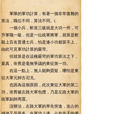
軍隊的軍功計算，有著一個非常復雜的
算法，職位不同，算法不同。(.
一個小兵，斬首三級就是大功一件，可
升軍職一級，但是一位統軍將軍，就算是斬
殺上百名普通士兵，怕是連小功都算不上，
由此可見軍功計算的嚴苛。
但就算是在這種嚴苛的軍功算法之下，
葉真，依舊是毫無爭議的東征第一功。
在這一點上，無人能夠質疑，哪怕是東
征大軍元帥古召戈。
也因為這個原因，此次東征大軍的第二
功，依舊被左路大軍包攬，乃是左路大軍的
統軍副帥周震。
沒辦法，左路大軍的率先突進，攻占的
城池又是最多，在軍功上邊，占有先天的優