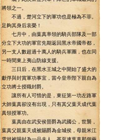
將領之一。
不過，楚河立下的軍功也是極為不菲。
足夠其身后哀榮！
七月中，由葉真率領的騎兵部隊及一部
分立下大功的軍官先期返回黑水帝國帝都，
另一支人數超過十萬人的騎兵軍團，也在同
一時間東上夷山防線支援。
三日后，在黑水王城之中開始了盛大的
獻俘與封賞軍功事宜，當今皇帝陛下親自為
立功將士授職封爵。
讓所有人可惜的是，東征第一功左路軍
大帥葉真卻沒有出現，只有其父葉天成代葉
真領授軍功。
葉真由在武安侯晉爵為武國公，世襲，
葉真父親葉天成被賜爵為金城侯，母親米江
雪就被賜封為一品夫人，甚至連葉真那個兩