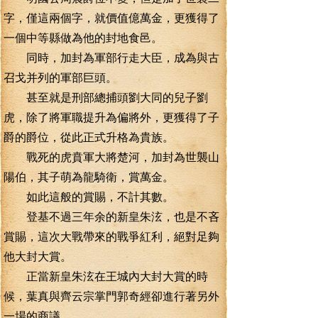
字，僅這兩個字，就價值億萬金，更獲得了
一個中等縣做為他的封地食邑。
同時，加封為軍部行走大臣，成為與古
召戈并列的軍部巨頭。
甚至就是刑部總捕頭劉大同的兒子劉
虎，除了將軍職提升為偏將外，更獲得了子
爵的爵位，從此正式升格為貴族。
戰死的虎賁軍大將楚河，加封為世襲山
陽伯，其子萌為龍騎衛，賞萬金。
如此這般的賞賜，不計其數。
登基不過三年余的新皇朱泫，也是不吝
賞賜，這次大戰帶來的戰爭紅利，絕對足夠
他大封大賞。
正當新皇朱泫在王城內大封大賞的時
候，葉真與齊云宗掌門郭奇經卻進行著另外
一場的商議。