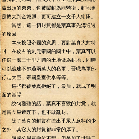
歲出頭的弟弟，也被賜封為龍騎衛，封地更
是擴大到金城縣，更可建立一支千人衛隊。
當然，這一切封賞都是葉真事先溝通過
的原因。
本來按照帝國的意思，要對葉真大封特
封，在攻占的劍元帝國的國土中，葉真可以
任選一處三千里方圓的土地做為封地，同時
可以編建不超過兩萬人的私軍，晉職為軍部
行走大臣，帝國皇室供奉等等。
這些都被葉真拒絕了，最后，就成了明
面的賞賜。
說句難聽的話，葉真不喜歡的封賞，就
是當今皇帝陛下，也不敢亂封。
除了葉真的封賞有些出乎眾人意料的少
之外，其它人的封賞都非常的厚了。
明國公周震爵位不變，但是加了世襲二