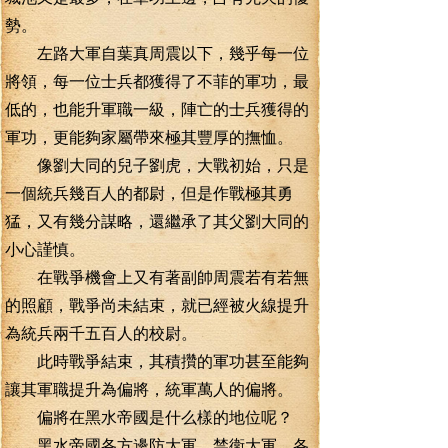
勢。
左路大軍自葉真周震以下，幾乎每一位
將領，每一位士兵都獲得了不菲的軍功，最
低的，也能升軍職一級，陣亡的士兵獲得的
軍功，更能夠家屬帶來極其豐厚的撫恤。
像劉大同的兒子劉虎，大戰初始，只是
一個統兵幾百人的都尉，但是作戰極其勇
猛，又有幾分謀略，還繼承了其父劉大同的
小心謹慎。
在戰爭機會上又有著副帥周震若有若無
的照顧，戰爭尚未結束，就已經被火線提升
為統兵兩千五百人的校尉。
此時戰爭結束，其積攢的軍功甚至能夠
讓其軍職提升為偏將，統軍萬人的偏將。
偏將在黑水帝國是什么樣的地位呢？
黑水帝國各方邊防大軍，禁衛大軍。各