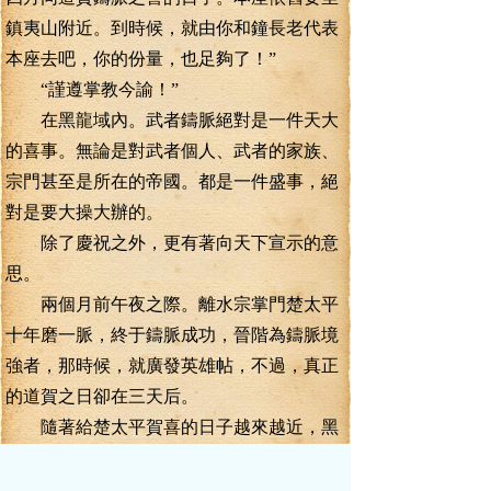
鎮夷山附近。到時候，就由你和鐘長老代表
本座去吧，你的份量，也足夠了！”
“謹遵掌教今諭！”
在黑龍域內。武者鑄脈絕對是一件天大
的喜事。無論是對武者個人、武者的家族、
宗門甚至是所在的帝國。都是一件盛事，絕
對是要大操大辦的。
除了慶祝之外，更有著向天下宣示的意
思。
兩個月前午夜之際。離水宗掌門楚太平
十年磨一脈，終于鑄脈成功，晉階為鑄脈境
強者，那時候，就廣發英雄帖，不過，真正
的道賀之日卻在三天后。
隨著給楚太平賀喜的日子越來越近，黑
水國內的上空也漸漸變得熱鬧起來，流光不
停的飛速閃過，那是魂海境武者飛過的標