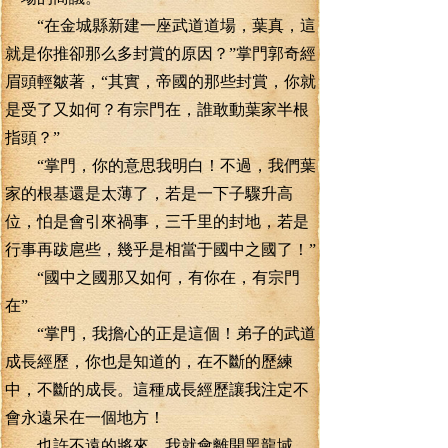
“在金城縣新建一座武道道場，葉真，這
就是你推卻那么多封賞的原因？”掌門郭奇經
眉頭輕皺著，“其實，帝國的那些封賞，你就
是受了又如何？有宗門在，誰敢動葉家半根
指頭？”
“掌門，你的意思我明白！不過，我們葉
家的根基還是太薄了，若是一下子驟升高
位，怕是會引來禍事，三千里的封地，若是
行事再跋扈些，幾乎是相當于國中之國了！”
“國中之國那又如何，有你在，有宗門
在”
“掌門，我擔心的正是這個！弟子的武道
成長經歷，你也是知道的，在不斷的歷練
中，不斷的成長。這種成長經歷讓我注定不
會永遠呆在一個地方！
也許不遠的將來，我就會離開黑龍域，