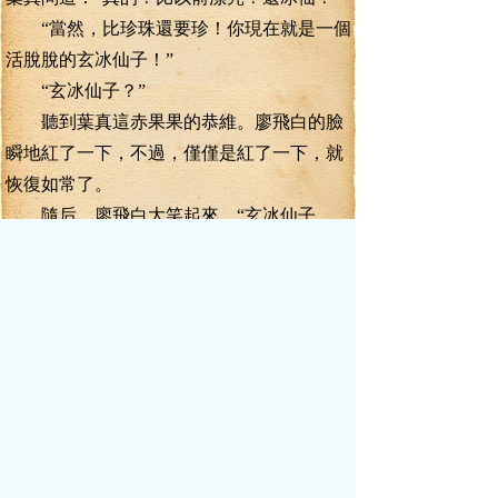
“當然，比珍珠還要珍！你現在就是一個
活脫脫的玄冰仙子！”
“玄冰仙子？”
聽到葉真這赤果果的恭維。廖飛白的臉
瞬地紅了一下，不過，僅僅是紅了一下，就
恢復如常了。
隨后，廖飛白大笑起來，“玄冰仙子，
好，我喜歡！”
“葉真你叫的玄冰仙子這個稱號我喜歡，
嗯。比那些人硬安在我頭上的‘妖面羅剎’要好
上千百倍！”
“嗯，看在‘玄冰仙子’的份上。葉真，今
天毀發之仇。就饒過你了！”
聞言，葉真苦笑著拱了拱，“多謝廖教
習.......”被人家揍了，還得謝人家，這算是怎
么回事。