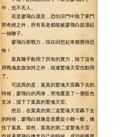
中，也不丟人。
若是廖飛白愿意，恐怕宗門中除了掌門
郭奇經之外，所有長老都能被廖飛白提溜起
一抽鞭子。
廖飛白那戰力，現在回想起來都覺得恐
怖！
葉真幾乎動用了所有的實力，除了沒有
用戰魂血旗加持之外，就連驚魂天雷也動用
了。
可詭異的是，葉真的驚魂天雷轟下去的
時候，廖飛白的周身，突地覆蓋了一層藍色
玄冰，擋下了葉真的驚魂天雷。
然后，在葉真的第二道驚魂天雷轟下去
的時候，廖飛白就像是老鷹捉小雞一般，擒
住了葉真。當然，葉真的第二道驚魂天雷，
也趁著廖飛白擒拿自己的時候。成功的將廖