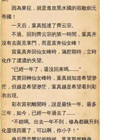
因為東征，就是進攻黑水國的宿敵劍元
帝國！
一天后，葉真抵達了齊云宗。
不過。回到齊云宗的第一時間，葉真并
沒有去面見掌門，而是直奔仙女峰！
當葉真奔回仙女峰時，滿腔期待，立時
化作了濃濃的失望。
“已經一年了，還沒回來嗎........”
其實回轉仙女峰時，葉真就知道希望渺
茫，但越是希望渺茫，葉真越是希望看到彩
衣出現。
彩衣當初離開時，說是最快一年。最多
三年，如今，已經一年過去了.......
“不錯嗎。出去一年不到，修為都飆升到
化靈境四重了，可以啊，你小子！”
身后聲音響起的時候，葉真豁然轉身，