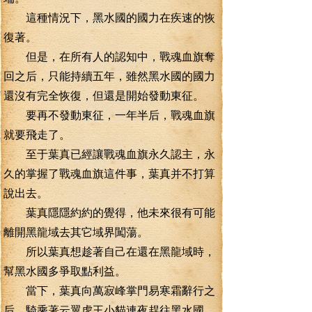
這種情況下，黑水國的國力在疾速的恢
復著。
但是，在所有人的認知中，戰魂血旗奪
回之后，只能持續五年，雖然黑水國的國力
還沒有完全恢復，但還是開始發動東征。
要再不發動東征，一年半后，戰魂血旗
就要飛走了。
至于葉真已經讓戰魂血旗永久認主，永
久的掌握了戰魂血旗這件事，葉真并不打算
說出去。
葉真隱隱約約的覺得，他未來很有可能
離開黑龍域去其它域界闖蕩。
所以葉真想趁著自己在還在黑龍域時，
幫黑水國多爭取點利益。
當下，葉真向萬寂峰掌門易寒霜辭行之
后，騎乘著云翼虎王小貓連夜趕往黑水國。