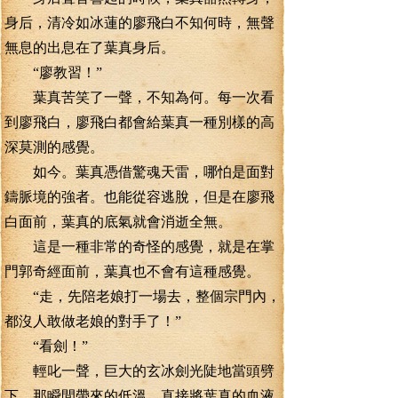
身后，清冷如冰蓮的廖飛白不知何時，無聲
無息的出息在了葉真身后。
“廖教習！”
葉真苦笑了一聲，不知為何。每一次看
到廖飛白，廖飛白都會給葉真一種別樣的高
深莫測的感覺。
如今。葉真憑借驚魂天雷，哪怕是面對
鑄脈境的強者。也能從容逃脫，但是在廖飛
白面前，葉真的底氣就會消逝全無。
這是一種非常的奇怪的感覺，就是在掌
門郭奇經面前，葉真也不會有這種感覺。
“走，先陪老娘打一場去，整個宗門內，
都沒人敢做老娘的對手了！”
“看劍！”
輕叱一聲，巨大的玄冰劍光陡地當頭劈
下，那瞬間帶來的低溫，直接將葉真的血液