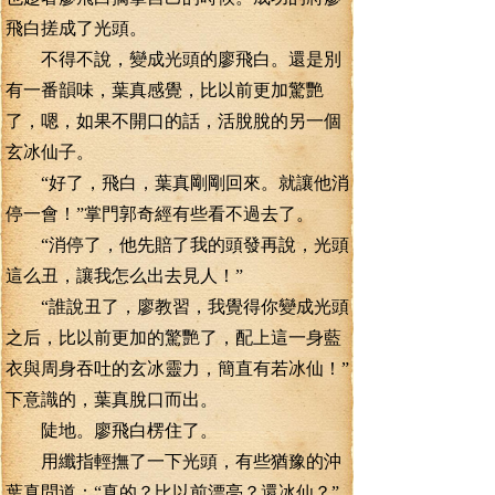
飛白搓成了光頭。
不得不說，變成光頭的廖飛白。還是別
有一番韻味，葉真感覺，比以前更加驚艷
了，嗯，如果不開口的話，活脫脫的另一個
玄冰仙子。
“好了，飛白，葉真剛剛回來。就讓他消
停一會！”掌門郭奇經有些看不過去了。
“消停了，他先賠了我的頭發再說，光頭
這么丑，讓我怎么出去見人！”
“誰說丑了，廖教習，我覺得你變成光頭
之后，比以前更加的驚艷了，配上這一身藍
衣與周身吞吐的玄冰靈力，簡直有若冰仙！”
下意識的，葉真脫口而出。
陡地。廖飛白楞住了。
用纖指輕撫了一下光頭，有些猶豫的沖
葉真問道：“真的？比以前漂亮？還冰仙？”