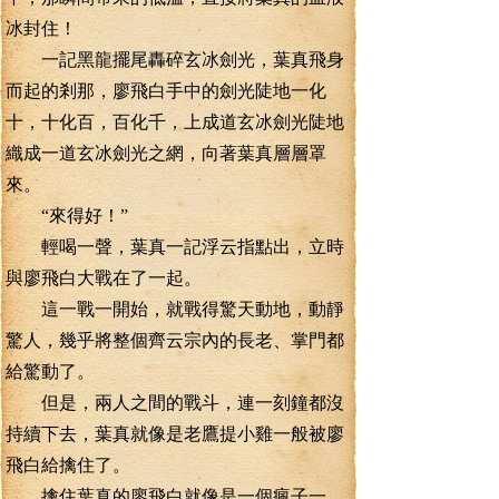
冰封住！
一記黑龍擺尾轟碎玄冰劍光，葉真飛身
而起的剎那，廖飛白手中的劍光陡地一化
十，十化百，百化千，上成道玄冰劍光陡地
織成一道玄冰劍光之網，向著葉真層層罩
來。
“來得好！”
輕喝一聲，葉真一記浮云指點出，立時
與廖飛白大戰在了一起。
這一戰一開始，就戰得驚天動地，動靜
驚人，幾乎將整個齊云宗內的長老、掌門都
給驚動了。
但是，兩人之間的戰斗，連一刻鐘都沒
持續下去，葉真就像是老鷹提小雞一般被廖
飛白給擒住了。
擒住葉真的廖飛白就像是一個瘋子一