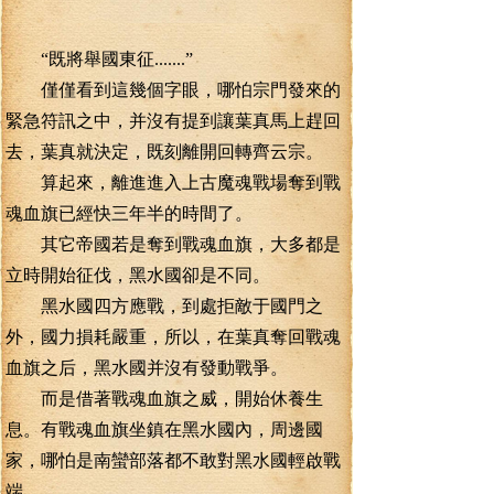
“既將舉國東征.......”
僅僅看到這幾個字眼，哪怕宗門發來的
緊急符訊之中，并沒有提到讓葉真馬上趕回
去，葉真就決定，既刻離開回轉齊云宗。
算起來，離進進入上古魔魂戰場奪到戰
魂血旗已經快三年半的時間了。
其它帝國若是奪到戰魂血旗，大多都是
立時開始征伐，黑水國卻是不同。
黑水國四方應戰，到處拒敵于國門之
外，國力損耗嚴重，所以，在葉真奪回戰魂
血旗之后，黑水國并沒有發動戰爭。
而是借著戰魂血旗之威，開始休養生
息。有戰魂血旗坐鎮在黑水國內，周邊國
家，哪怕是南蠻部落都不敢對黑水國輕啟戰
端。