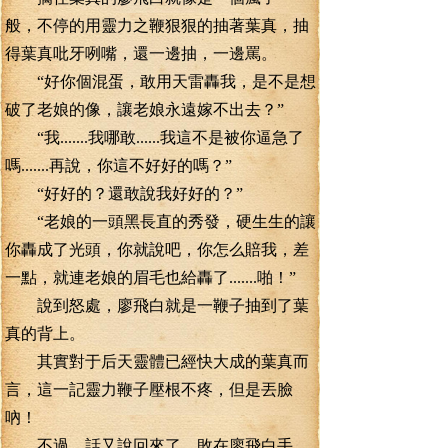
般，不停的用靈力之鞭狠狠的抽著葉真，抽
得葉真吡牙咧嘴，還一邊抽，一邊罵。
“好你個混蛋，敢用天雷轟我，是不是想
破了老娘的像，讓老娘永遠嫁不出去？”
“我.......我哪敢......我這不是被你逼急了
嗎.......再說，你這不好好的嗎？”
“好好的？還敢說我好好的？”
“老娘的一頭黑長直的秀發，硬生生的讓
你轟成了光頭，你就說吧，你怎么賠我，差
一點，就連老娘的眉毛也給轟了.......啪！”
說到怒處，廖飛白就是一鞭子抽到了葉
真的背上。
其實對于后天靈體已經快大成的葉真而
言，這一記靈力鞭子壓根不疼，但是丟臉
吶！
不過，話又說回來了，敗在廖飛白手