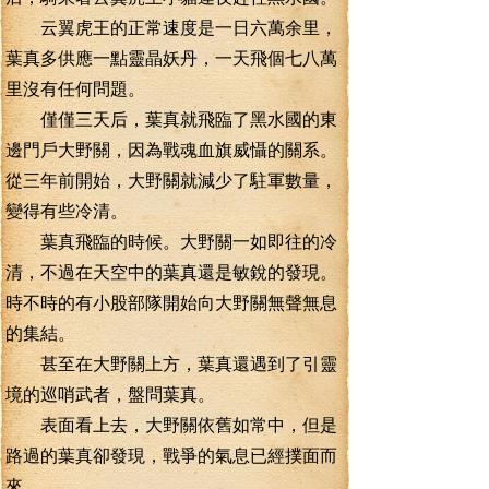
云翼虎王的正常速度是一日六萬余里，
葉真多供應一點靈晶妖丹，一天飛個七八萬
里沒有任何問題。
僅僅三天后，葉真就飛臨了黑水國的東
邊門戶大野關，因為戰魂血旗威懾的關系。
從三年前開始，大野關就減少了駐軍數量，
變得有些冷清。
葉真飛臨的時候。大野關一如即往的冷
清，不過在天空中的葉真還是敏銳的發現。
時不時的有小股部隊開始向大野關無聲無息
的集結。
甚至在大野關上方，葉真還遇到了引靈
境的巡哨武者，盤問葉真。
表面看上去，大野關依舊如常中，但是
路過的葉真卻發現，戰爭的氣息已經撲面而
來。