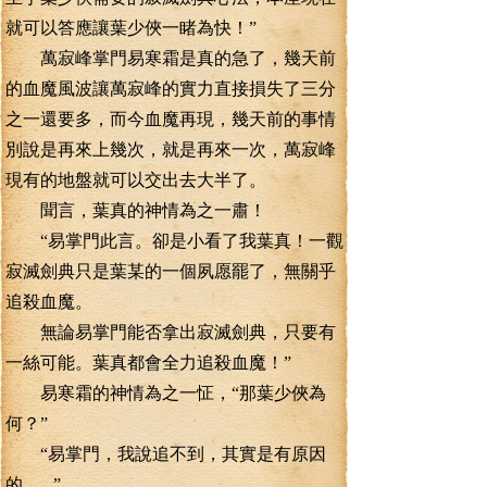
就可以答應讓葉少俠一睹為快！”
萬寂峰掌門易寒霜是真的急了，幾天前
的血魔風波讓萬寂峰的實力直接損失了三分
之一還要多，而今血魔再現，幾天前的事情
別說是再來上幾次，就是再來一次，萬寂峰
現有的地盤就可以交出去大半了。
聞言，葉真的神情為之一肅！
“易掌門此言。卻是小看了我葉真！一觀
寂滅劍典只是葉某的一個夙愿罷了，無關乎
追殺血魔。
無論易掌門能否拿出寂滅劍典，只要有
一絲可能。葉真都會全力追殺血魔！”
易寒霜的神情為之一怔，“那葉少俠為
何？”
“易掌門，我說追不到，其實是有原因
的.......”