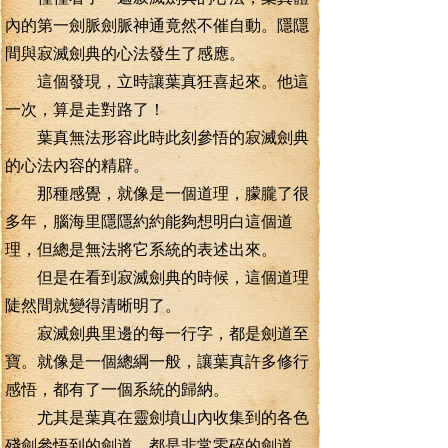
內的第一劍脈劍脈神通竟然不催自動。隱隱
間與寂滅劍典的心法發生了感應。
這個發現，立時讓葉真狂喜起來。他這
一次，算是走對路了！
葉真無法形容此時此刻參悟的寂滅劍典
的心法內容的精辟。
那種感覺，就像是一個道理，朦朧了很
多年，腦海里隱隱約約能夠想明白這個道
理，但總是無法將它系統的表述出來。
但是在看到寂滅劍典的時候，這個道理
陡然間就變得清晰明了。
寂滅劍典里邊的每一行字，都是劍道至
寶。就像是一個總綱一般，讓葉真許多修行
感悟，都有了一個系統的歸納。
尤其是葉真在靈劍墳山內收集到的各色
殘劍參悟到的劍道，都是非常零碎的劍道。