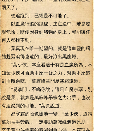
兩天了。
想追蹤到，已經是不可能了。
以血魔行蹤的詭秘，逃亡途中。若是發
現危險，隨便附身到豬狗的身上，就能讓任
何人都找不到。
葉真現在唯一期望的。就是這血靈的殘
體趕緊滾得遠遠的，最好滾出黑龍域。
“葉少俠。本座看這十有是血魔所為，不
知葉少俠可否助本座一臂之力，幫助本座追
剿血魔余孽。”萬寂峰掌門易寒霜說道。
“易掌門，不瞞你說，這只血魔余孽，別
說是我，就算是萬寂峰舉宗之力出手，也沒
有追蹤到的可能。”葉真說道。
易寒霜的臉色陡地一變。“葉少俠，還請
萬勿袖手旁觀，一定要助萬寂峰渡過此劫！
至于葉少俠需要的寂滅劍典心法，本座現在