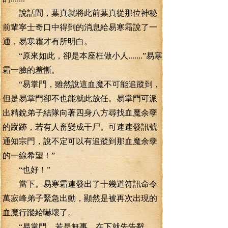
說話間，葉真就將此前葉真從那位神秘
前輩寧士奇口中得到的消息給易寒霜說了一
通，易寒霜才有所明白。
“原來如此，卻是本座枉做小人.......”易寒
霜一臉的羞慚。
“易掌門，雖然說這血魔不可能追蹤到，
但是易掌門卻不也能就此放任。易掌門可派
出精銳弟子結隊向著四身八方尋找血魔余孽
的蹤跡，若有人畜變成干尸。可速速發訊號
通知宗門，說不定可以有追蹤到那血魔余孽
的一線希望！”
“也好！”
當下。易寒霜連發出了十幾道符訊命令
萬寂峰弟子緊急出動，顯然是被再次出現的
血魔行蹤給嚇壞了。
“易掌門，若是無事，在下就先告辭