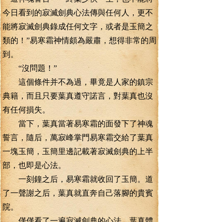
今日看到的寂滅劍典心法傳與任何人，更不
能將寂滅劍典錄成任何文字，或者是玉簡之
類的！”易寒霜神情頗為嚴肅，想得非常的周
到。
“沒問題！”
這個條件并不為過，畢竟是人家的鎮宗
典籍，而且只要葉真遵守諾言，對葉真也沒
有任何損失。
當下，葉真當著易寒霜的面發下了神魂
誓言，隨后，萬寂峰掌門易寒霜交給了葉真
一塊玉簡，玉簡里邊記載著寂滅劍典的上半
部，也即是心法。
一刻鐘之后，易寒霜就收回了玉簡。道
了一聲謝之后，葉真就直奔自己落腳的貴賓
院。
僅僅看了一遍寂滅劍典的心法，葉真體