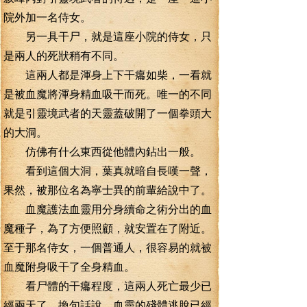
院外加一名侍女。
另一具干尸，就是這座小院的侍女，只
是兩人的死狀稍有不同。
這兩人都是渾身上下干癟如柴，一看就
是被血魔將渾身精血吸干而死。唯一的不同
就是引靈境武者的天靈蓋破開了一個拳頭大
的大洞。
仿佛有什么東西從他體內鉆出一般。
看到這個大洞，葉真就暗自長嘆一聲，
果然，被那位名為寧士異的前輩給說中了。
血魔護法血靈用分身續命之術分出的血
魔種子，為了方便照顧，就安置在了附近。
至于那名侍女，一個普通人，很容易的就被
血魔附身吸干了全身精血。
看尸體的干癟程度，這兩人死亡最少已
經兩天了，換句話說，血靈的殘體逃脫已經