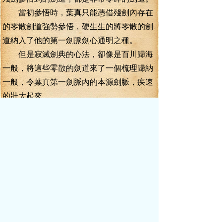
當初參悟時，葉真只能憑借殘劍內存在
的零散劍道強勢參悟，硬生生的將零散的劍
道納入了他的第一劍脈劍心通明之種。
但是寂滅劍典的心法，卻像是百川歸海
一般，將這些零散的劍道來了一個梳理歸納
一般，令葉真第一劍脈內的本源劍脈，疾速
的壯大起來。
葉真心神沉入第一劍脈劍心通明參悟寂
滅劍典。寂滅劍典內的心法每參悟一分，第
一劍脈的鑄脈程度就會增長一分。
就半個時辰的功夫，葉真第一劍脈的鑄
脈程度就從六成七左右爆漲到了七成。
沒錯。速度就是這么快。
這半個時辰的收獲，足抵當初葉真在靈
劍墳山之上一月的苦修。當然，若沒有當初
葉真在靈劍墳山的苦修，現在葉真參悟寂滅