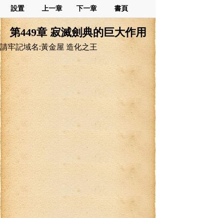
設置
上一章
下一章
書頁
第449章 寂滅劍典的巨大作用
請牢記域名:黃金屋 造化之王