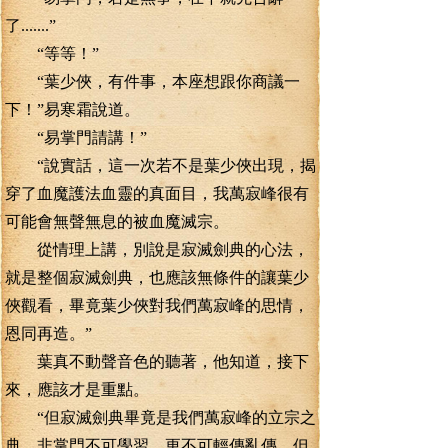
了.......”
“等等！”
“葉少俠，有件事，本座想跟你商議一
下！”易寒霜說道。
“易掌門請講！”
“說實話，這一次若不是葉少俠出現，揭
穿了血魔護法血靈的真面目，我萬寂峰很有
可能會無聲無息的被血魔滅宗。
從情理上講，別說是寂滅劍典的心法，
就是整個寂滅劍典，也應該無條件的讓葉少
俠觀看，畢竟葉少俠對我們萬寂峰的思情，
恩同再造。”
葉真不動聲音色的聽著，他知道，接下
來，應該才是重點。
“但寂滅劍典畢竟是我們萬寂峰的立宗之
典，非掌門不可學習，更不可輕傳亂傳。但