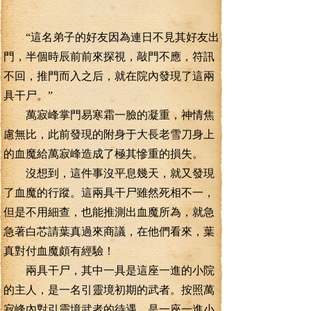
“這名弟子的好友因為連日不見其好友出
門，半個時辰前前來探視，敲門不應，符訊
不回，推門而入之后，就在院內發現了這兩
具干尸。”
萬寂峰掌門易寒霜一臉的凝重，神情焦
慮無比，此前發現的附身于大長老雪刀身上
的血魔給萬寂峰造成了極其慘重的損失。
沒想到，這件事沒平息幾天，就又發現
了血魔的行蹤。這兩具干尸雖然死相不一，
但是不用細查，也能推測出血魔所為，就急
急著白芯請葉真過來商議，在他們看來，葉
真對付血魔頗有經驗！
兩具干尸，其中一具是這座一進的小院
的主人，是一名引靈境初期的武者。按照萬
寂峰內對引靈境武者的待遇，是一座一進小