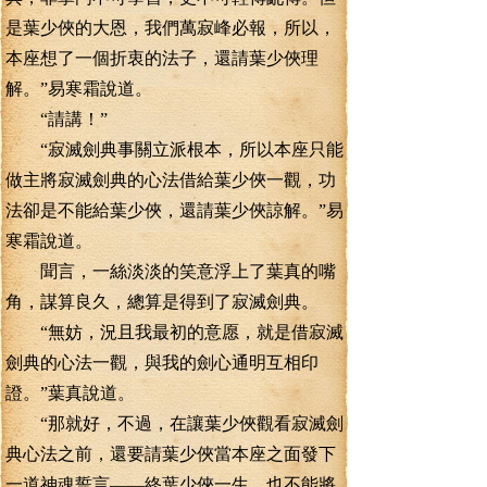
是葉少俠的大恩，我們萬寂峰必報，所以，
本座想了一個折衷的法子，還請葉少俠理
解。”易寒霜說道。
“請講！”
“寂滅劍典事關立派根本，所以本座只能
做主將寂滅劍典的心法借給葉少俠一觀，功
法卻是不能給葉少俠，還請葉少俠諒解。”易
寒霜說道。
聞言，一絲淡淡的笑意浮上了葉真的嘴
角，謀算良久，總算是得到了寂滅劍典。
“無妨，況且我最初的意愿，就是借寂滅
劍典的心法一觀，與我的劍心通明互相印
證。”葉真說道。
“那就好，不過，在讓葉少俠觀看寂滅劍
典心法之前，還要請葉少俠當本座之面發下
一道神魂誓言——終葉少俠一生，也不能將