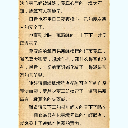
法血靈已經被滅殺，葉真心里的一塊大石
頭，總算可以落地了。
日后也不用日日夜夜擔心自己的朋友親
人的安全了。
也直到此時，萬寂峰的上上下下，才反
應過來了。
萬寂峰的掌門易寒峰楞楞的盯著葉真，
嘴巴著大張著，想說什么，卻什么聲音也沒
有，最后，一切的驚訝都化成了一聲滿是苦
澀的苦笑聲。
連好這個鑄脈境強者都無可奈何的血魔
護法血靈，竟然被葉真給搞定了，這讓易寒
霜有一種莫名的失落感。
難道這天下真的是年輕人的天下了嗎？
一個修為只有化靈境四重的年輕武者，
就爆發出了連她也羨慕的實力。