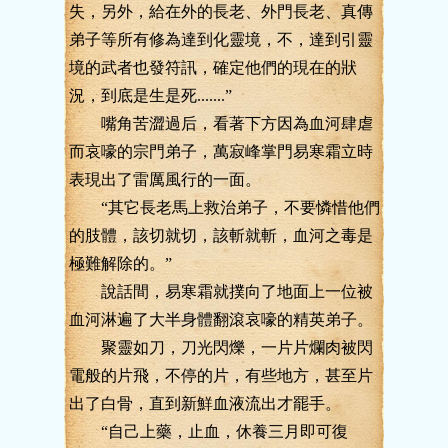
失，另外，給在外的長老、外門長老、真傳
弟子等所有修為達到化靈境，不，達到引靈
境的武者也發符訊，確定他們的現在的狀
況，到底是生是死.......”
嘴角苦澀過后，看著下方因為血河肆虐
而哀嚎的宗門弟子，萬寂峰掌門易寒霜立時
表現出了雷厲風行的一面。
“其它長老馬上救治弟子，不要憐惜他們
的肢體，該切就切，該斬就斬，血河之毒是
極難解除的。”
說話間，易寒霜就撲向了地面上一位被
血河淋遍了大半身體翻滾哀嚎的精英弟子。
聚靈如刀，刀光閃爍，一片片爛肉被閃
電般的片飛，不停的片，有些地方，甚至片
出了白骨，直到新鮮血液流出才罷手。
“自己上藥，止血，休養三月即可復