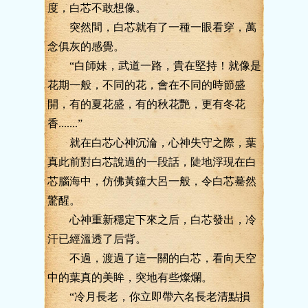
度，白芯不敢想像。
突然間，白芯就有了一種一眼看穿，萬
念俱灰的感覺。
“白師妹，武道一路，貴在堅持！就像是
花期一般，不同的花，會在不同的時節盛
開，有的夏花盛，有的秋花艷，更有冬花
香.......”
就在白芯心神沉淪，心神失守之際，葉
真此前對白芯說過的一段話，陡地浮現在白
芯腦海中，仿佛黃鐘大呂一般，令白芯驀然
驚醒。
心神重新穩定下來之后，白芯發出，冷
汗已經溫透了后背。
不過，渡過了這一關的白芯，看向天空
中的葉真的美眸，突地有些燦爛。
“冷月長老，你立即帶六名長老清點損