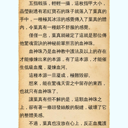
五指戟張，輕輕一攝，這枚指甲大小，
晶瑩剔透有若紅寶石的珠子就落入了葉真的
手中，一種極其冰涼的感覺傳入了葉真的體
內，令葉真有一種頗不舒服的感覺。
僅僅一息，葉真就確定了這就是那位傳
他驚魂雷訣的神秘前輩所言的血神珠。
血神珠乃是血神教中護法及以上的存在
才能修煉出來的本源，有了這本源，才能催
生低級血魔，凝煉血河。
這種本源一旦凝成，極難毀卻。
想來，能在驚魂天雷之中留存的東西，
也就只有血神珠了。
讓葉真有些不解的是，這顆血神珠之
上，卻有著一條頭發絲般的裂縫，破壞了它
的整體美感。
不過，葉真也沒放在心上，反正血魔護