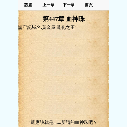
設置
上一章
下一章
書頁
第447章 血神珠
請牢記域名:黃金屋 造化之王
“這應該就是.......所謂的血神珠吧？”