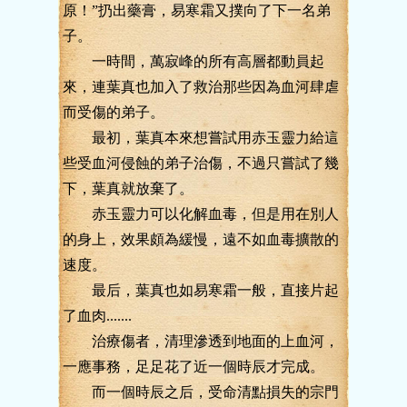
原！”扔出藥膏，易寒霜又撲向了下一名弟
子。
一時間，萬寂峰的所有高層都動員起
來，連葉真也加入了救治那些因為血河肆虐
而受傷的弟子。
最初，葉真本來想嘗試用赤玉靈力給這
些受血河侵蝕的弟子治傷，不過只嘗試了幾
下，葉真就放棄了。
赤玉靈力可以化解血毒，但是用在別人
的身上，效果頗為緩慢，遠不如血毒擴散的
速度。
最后，葉真也如易寒霜一般，直接片起
了血肉.......
治療傷者，清理滲透到地面的上血河，
一應事務，足足花了近一個時辰才完成。
而一個時辰之后，受命清點損失的宗門