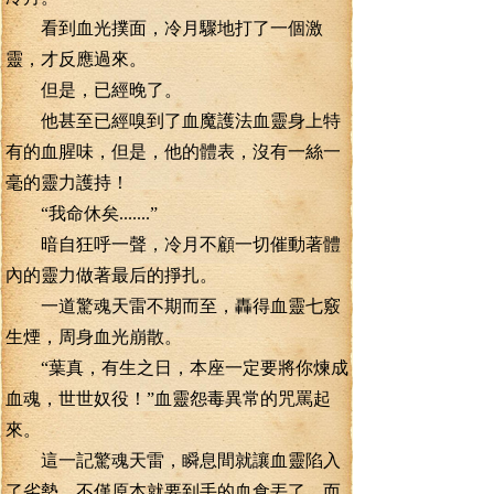
看到血光撲面，冷月驟地打了一個激
靈，才反應過來。
但是，已經晚了。
他甚至已經嗅到了血魔護法血靈身上特
有的血腥味，但是，他的體表，沒有一絲一
毫的靈力護持！
“我命休矣.......”
暗自狂呼一聲，冷月不顧一切催動著體
內的靈力做著最后的掙扎。
一道驚魂天雷不期而至，轟得血靈七竅
生煙，周身血光崩散。
“葉真，有生之日，本座一定要將你煉成
血魂，世世奴役！”血靈怨毒異常的咒罵起
來。
這一記驚魂天雷，瞬息間就讓血靈陷入
了劣勢，不僅原本就要到手的血食丟了，而