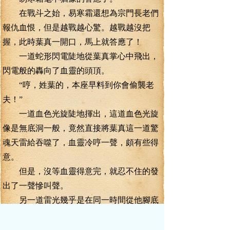
在戰斗之始，易寒霜還想為宗門長老們
報仇血恨，但是越戰越心驚。越戰越沒把
握，此時葉真一開口，馬上就答應了！
一道蛇形閃電陡地從葉真掌心中飛出，
閃電般的轟向了血靈的頭頂。
“哼，姓葉的，本座早料到你會偷襲老
夫！”
一道血色光旋陡地揮出，這道血色光旋
像是無底洞一般，竟然直接將葉真這一道驚
魂天雷給吞噬了，血靈冷哼一聲，頗有些得
意。
但是，沒等血靈得意完，就忍不住的發
出了一聲慘叫聲。
另一道雷光幾乎是在同一時間從他腳底
下倒轟而上，轟得血靈慘然大叫，周身血光
立時萎縮了三成，渾身上下更是顫抖不已。