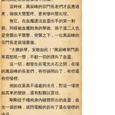
這時候，萬寂峰的宗門長老們才反應過
來，個個大聲驚呼。更有慘叫聲出現。
無它。在血魔護法血靈出手的第一剎
那。同樣被血魔附身的華德、孫子溫二人也
是突襲出手襲擊，突襲之下，一位萬寂峰的
宗門長老當場重傷。
“大膽妖孽。安敢如此！”萬寂峰掌門易
寒霜怒吼一聲，不顧一切的撲向了血靈。
這一切，都發生在電光火石之間，在場
的萬寂峰的長老們，有些搞明白了，有些還
有些發楞。
例如在葉真不遠處的冷月，對這一場突
如其來的變故，還有點難以置信。
剛剛從于樓肉身內破體而出的血靈，血
光一個折轉，就閃電般的折向了還在發楞的
冷月。