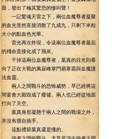
面，發出了極其驚恐的慘叫聲！
一記驚魂天雷之下，兩位血魔尊者凝聚
的血光竟然直接消散了九成九，只剩下米粒
大小的點血色光華。
雷光再次炸現，令這兩位血魔尊者最后
的殘余直接化成了飛灰。
干掉這兩位血魔尊者，葉真的目光則看
向了正在大戰的萬寂峰掌門易寒霜與血魔護
法血靈。
兩人之間戰斗的恐怖威勢，早已經將這
間宴會大殿毀成了廢墟。兩人也已經從地面
打向了天空。
葉真身形凝懸于兩人之間的戰場之外，
并沒有擅自插手。
這點禮節葉真還是懂的。
強者之間的戰斗，尤其是頂尖強者之間