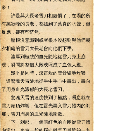
來！
許是與大長老雪刀相處慣了，在場的所
有萬寂峰的長老，都聽到了葉真的吼聲，但
反應，卻有些茫然。
壓根沒意識到或者根本沒想到與他們朝
夕相處的雪刀大長老會向他們下手。
濃厚到極致的血光陡地從雪刀身上崩
現，瞬間將整個大殿映照成了血色大殿。
幾乎是同時，滾雷般的聲音驟地炸響，
一道驚魂天雷陡地從手中手心中轟出，轟向
了周身血光濃郁的大長老雪刀。
驚魂天雷的速度快到了極點，瞬息就在
雪刀頭頂炸響，但在雷光轟入雪刀體內的剎
那，雪刀周身的血光陡地衛斂。
下一剎那，一個暗紅色的血團從雪刀體
內遁出。奔雷一般的撲向離雪刀最近的一名