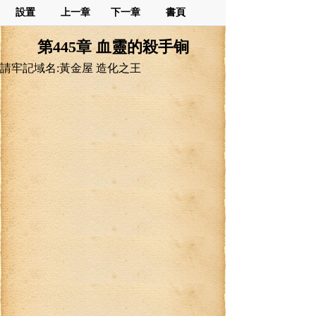
設置
上一章
下一章
書頁
第445章 血靈的殺手锏
請牢記域名:黃金屋 造化之王