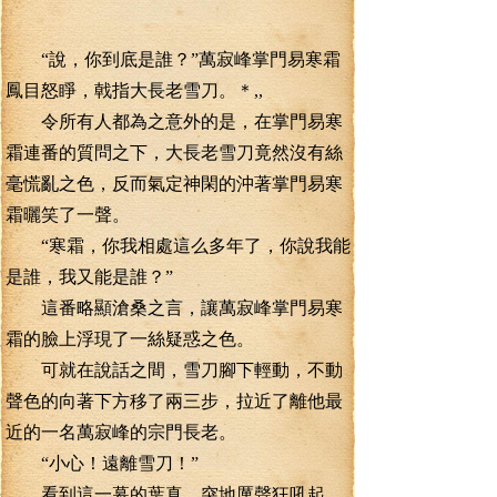
“說，你到底是誰？”萬寂峰掌門易寒霜
鳳目怒睜，戟指大長老雪刀。＊,,
令所有人都為之意外的是，在掌門易寒
霜連番的質問之下，大長老雪刀竟然沒有絲
毫慌亂之色，反而氣定神閑的沖著掌門易寒
霜曬笑了一聲。
“寒霜，你我相處這么多年了，你說我能
是誰，我又能是誰？”
這番略顯滄桑之言，讓萬寂峰掌門易寒
霜的臉上浮現了一絲疑惑之色。
可就在說話之間，雪刀腳下輕動，不動
聲色的向著下方移了兩三步，拉近了離他最
近的一名萬寂峰的宗門長老。
“小心！遠離雪刀！”
看到這一幕的葉真，突地厲聲狂吼起