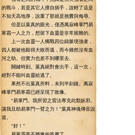
的戰斗，若是其它人擅自插手，說輕了這是
不知天高地厚，說重了那就是挑釁與侮辱。
但是以葉真的眼光，僅憑萬寂峰掌門易
寒霜一人之力，想留下血靈是非常困難的。
上一次血靈一人獨戰四位鑄脈境強者，
四人都被他殺得大敗而逃，而今雖然沒有血
河之助。但實力也差不到哪里去。
關鍵時刻。葉真絕對會出手，這一次，
絕對不能叫血靈給逃了。
果然不出葉真所料，未到半刻鐘。萬寂
峰掌門易寒霜已經呈現了敗像。
“易掌門。我所習之雷法專克此類妖邪。
讓我且助易掌門一臂之力！”葉真神魂傳音說
道。
“好！”
易寒霜毫不猶豫的答應了。