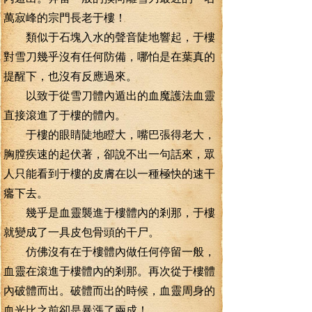
萬寂峰的宗門長老于樓！
類似于石塊入水的聲音陡地響起，于樓
對雪刀幾乎沒有任何防備，哪怕是在葉真的
提醒下，也沒有反應過來。
以致于從雪刀體內遁出的血魔護法血靈
直接滾進了于樓的體內。
于樓的眼睛陡地瞪大，嘴巴張得老大，
胸膛疾速的起伏著，卻說不出一句話來，眾
人只能看到于樓的皮膚在以一種極快的速干
癟下去。
幾乎是血靈襲進于樓體內的剎那，于樓
就變成了一具皮包骨頭的干尸。
仿佛沒有在于樓體內做任何停留一般，
血靈在滾進于樓體內的剎那。再次從于樓體
內破體而出。破體而出的時候，血靈周身的
血光比之前卻是暴漲了兩成！