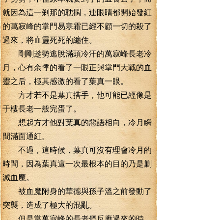
就因為這一剎那的耽擱，連眼睛都開始發紅
的萬寂峰的掌門易寒霜已經不顧一切的殺了
過來，將血靈死死的纏住。
剛剛趁勢逃脫滿頭冷汗的萬寂峰長老冷
月，心有余悸的看了一眼正與掌門大戰的血
靈之后，極其感激的看了葉真一眼。
方才若不是葉真搭手，他可能已經像是
于樓長老一般完蛋了。
想起方才他對葉真的惡語相向，冷月瞬
間滿面通紅。
不過，這時候，葉真可沒有理會冷月的
時間，因為葉真這一次最根本的目的乃是剿
滅血魔。
被血魔附身的華德與孫子溫之前發動了
突襲，造成了極大的混亂。
但是當萬寂峰的長老們反應過來的時