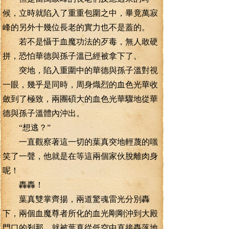
候，立時就陷入了重重包圍之中，畢竟萬寂
峰的另外十幾位長老的實力也不是蓋的。
若不是懾于血魔功法的歹毒，無人敢硬
拼，恐怕華德與孫子溫已經被拿下了。
突地，陷入重圍中的華德與孫子溫對視
一眼，幾乎是同時，周身熾烈的血色光華收
斂到了極致，兩團碩大的血色光華驟地從華
德與孫子溫體內沖出。
“想逃？”
一直觀察著這一切的葉真突地輕蔑的嗤
笑了一聲，他就是在等這兩個家伙脫離肉身
呢！
轟轟！
葉真雙掌齊揚，兩道驚魂雷光分別轟
下，兩個血魔尊者所化的血光剛剛沖到大殿
門口的剎那，就被葉真從低空中直接轟落地