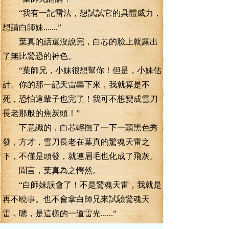
“我有一記雷法，想試試它的具體威力，
想請白師妹.......”
葉真的話還沒說完，白芯的臉上就露出
了無比驚恐的神色。
“葉師兄，小妹很想幫你！但是，小妹估
計。你的那一記天雷轟下來，我就算是不
死，恐怕這輩子也完了！我可不想變成雪刀
長老那般的焦炭頭！”
下意識的，白芯輕撫了一下一頭黑色秀
發，方才，雪刀長老在葉真的驚魂天雷之
下，不僅是頭發，就連眉毛也化成了飛灰。
聞言，葉真為之愕然。
“白師妹誤會了！不是驚魂天雷，我就是
再不曉事。也不會拿白師兄來試驗驚魂天
雷，嗯，是這樣的一道雷光......”
說話間。葉真隨出了一道驚魂雷光。