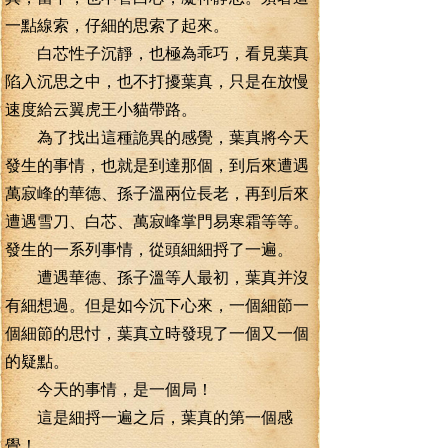
一點線索，仔細的思索了起來。
白芯性子沉靜，也極為乖巧，看見葉真
陷入沉思之中，也不打擾葉真，只是在放慢
速度給云翼虎王小貓帶路。
為了找出這種詭異的感覺，葉真將今天
發生的事情，也就是到達那個，到后來遭遇
萬寂峰的華德、孫子溫兩位長老，再到后來
遭遇雪刀、白芯、萬寂峰掌門易寒霜等等。
發生的一系列事情，從頭細細捋了一遍。
遭遇華德、孫子溫等人最初，葉真并沒
有細想過。但是如今沉下心來，一個細節一
個細節的思忖，葉真立時發現了一個又一個
的疑點。
今天的事情，是一個局！
這是細捋一遍之后，葉真的第一個感
覺！