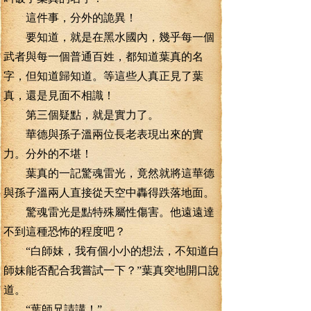
這件事，分外的詭異！
要知道，就是在黑水國內，幾乎每一個
武者與每一個普通百姓，都知道葉真的名
字，但知道歸知道。等這些人真正見了葉
真，還是見面不相識！
第三個疑點，就是實力了。
華德與孫子溫兩位長老表現出來的實
力。分外的不堪！
葉真的一記驚魂雷光，竟然就將這華德
與孫子溫兩人直接從天空中轟得跌落地面。
驚魂雷光是點特殊屬性傷害。他遠遠達
不到這種恐怖的程度吧？
“白師妹，我有個小小的想法，不知道白
師妹能否配合我嘗試一下？”葉真突地開口說
道。
“葉師兄請講！”