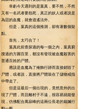
幸虧今天遇到的是葉真，要不然，不然
又有一名武者要怨死，真正的妖人或者說是
為惡的血魔，就會逍遙法外。
但是，葉真的這個推測，卻有著數個疑
點。
首先，太巧合了！
葉真此前查探過的每一個之內，葉真窮
搜過的方圓百里，都沒有發現被血魔殺害的
普通百姓的尸體。
應該是血魔為了掩飾行跡而直接銷毀了
尸體，或者說，直接將尸體裝在了儲物戒指
中帶走了。
但是這最后一個出現的，竟然意外的出
現了尸體，而且離村子不遠，很容易就能發
現，仿佛配合萬寂峰的這兩位長老的栽贓行
動一般。