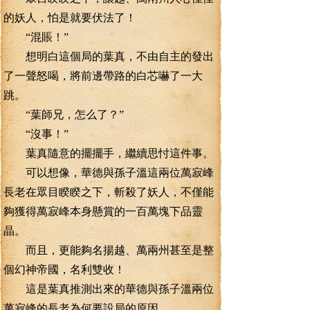
的妖人，怕是就要伏法了！
“混賬！”
想明白這個局的葉真，不由自主的發出
了一聲怒喝，將前邊帶路的白芯嚇了一大
跳。
“葉師兄，怎么了？”
“沒事！”
葉真隨意的擺擺手，繼續思忖這件事。
可以想像，華德與孫子溫這兩位萬寂峰
長老在眾目睽睽之下，斬殺了妖人，不僅能
夠獲得萬寂峰本身懸賞的一百萬塊下品靈
晶。
而且，更能夠名揚越、萬兩州甚至是整
個幻神帝國，名利雙收！
這是葉真推測出來的華德與孫子溫兩位
萬寂峰的長老為何要設局的原因。