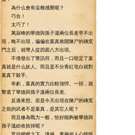
為什么會有這種感覺呢？
巧合！
太巧了！
萬寂峰的華德與孫子溫兩位長老早不出
現，晚不出現，偏偏在葉真推開陳尸的磚窯
門之后，就帶人從四面八方出現。
不僅發出了警訊符，而且一口咬定了葉
真就是什么妖人。而且是不分青紅皂白就對
葉真下殺手。
幸虧，葉真的實力比較強悍。一招，就
擊退了華德與孫子溫兩位長老。
反過來想。若是今天出現在陳尸的磚窯
之前的武者不是葉真，是其它人呢？
而且修為戰力一般，恰好能夠被華德與
孫子溫給收拾掉呢？
眾目睽睽之下，讓越、萬兩州人心惶惶