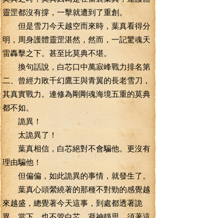
靈罡都沒有撐，一擊就遭到了重創。
但是雪刀今天越空而來時，葉真看得分
明，周身護體靈罡湛然，然而，一記驚魂天
雷轟擊之下。甚至比莫典不堪。
換句話說，白芯口中萬寂峰戰力排名第
二、曾經力敗千幻鷹王與青翼的長老雪刀，
其真實戰力。連修為剛剛魂海境五重的莫典
都不如。
詭異！
太詭異了！
葉真相信，白芯絕對不會騙他。更沒有
理由騙他！
但偏偏，如此詭異的事情，就發生了。
葉真心頭縈繞著的那種不對勁的感覺越
來越盛，總覺著今天這事，到處都透著詭
異，當下，也不管白芯，凝神靜思。須著這