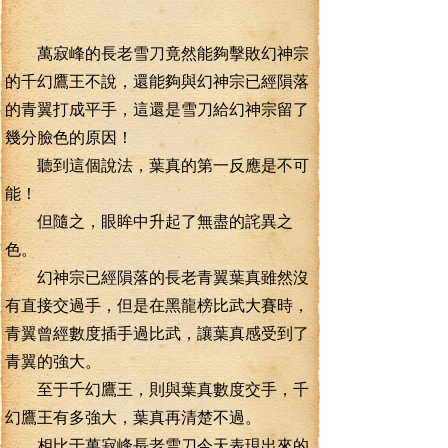
萬寂峰的長老雪刀竟然能夠擊敗幻神宗
的千幻鷹王不說，還能夠與幻神宗已經隕落
的青翼打成平手，這還是雪刀給幻神宗留了
幾分臉色的原因！
聽到這個說法，葉真的第一反應是不可
能！
但隨之，眼眸中升起了無盡的詫異之
色。
幻神宗已經隕落的長老青翼葉真雖然沒
有直接交過手，但是在黑龍榜比武大賽時，
青翼曾經數度插手過比武，讓葉真感受到了
青翼的強大。
至于千幻鷹王，則與葉真數度交手，千
幻鷹王有多強大，葉真再清楚不過。
相比于萬寂峰長老雪刀今天表現出來的