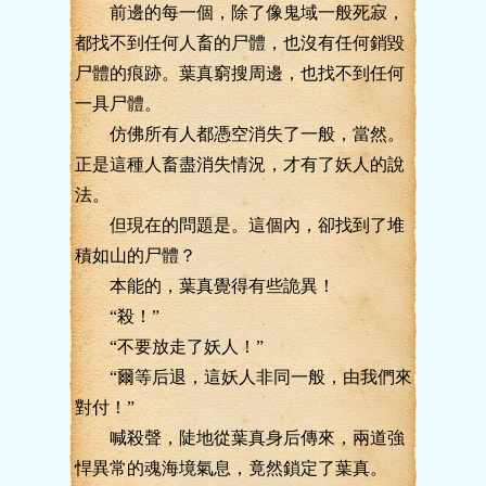
前邊的每一個，除了像鬼域一般死寂，
都找不到任何人畜的尸體，也沒有任何銷毀
尸體的痕跡。葉真窮搜周邊，也找不到任何
一具尸體。
仿佛所有人都憑空消失了一般，當然。
正是這種人畜盡消失情況，才有了妖人的說
法。
但現在的問題是。這個內，卻找到了堆
積如山的尸體？
本能的，葉真覺得有些詭異！
“殺！”
“不要放走了妖人！”
“爾等后退，這妖人非同一般，由我們來
對付！”
喊殺聲，陡地從葉真身后傳來，兩道強
悍異常的魂海境氣息，竟然鎖定了葉真。