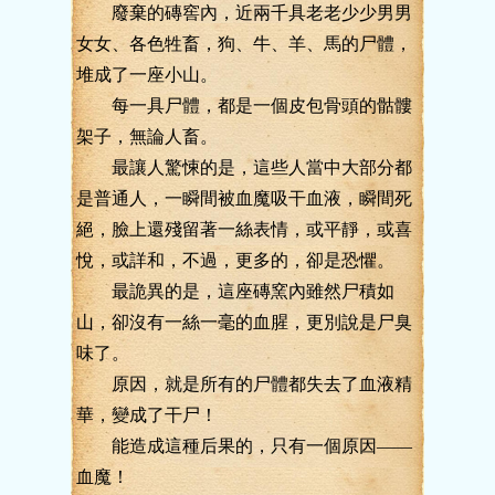
廢棄的磚窖內，近兩千具老老少少男男
女女、各色牲畜，狗、牛、羊、馬的尸體，
堆成了一座小山。
每一具尸體，都是一個皮包骨頭的骷髏
架子，無論人畜。
最讓人驚悚的是，這些人當中大部分都
是普通人，一瞬間被血魔吸干血液，瞬間死
絕，臉上還殘留著一絲表情，或平靜，或喜
悅，或詳和，不過，更多的，卻是恐懼。
最詭異的是，這座磚窯內雖然尸積如
山，卻沒有一絲一毫的血腥，更別說是尸臭
味了。
原因，就是所有的尸體都失去了血液精
華，變成了干尸！
能造成這種后果的，只有一個原因——
血魔！