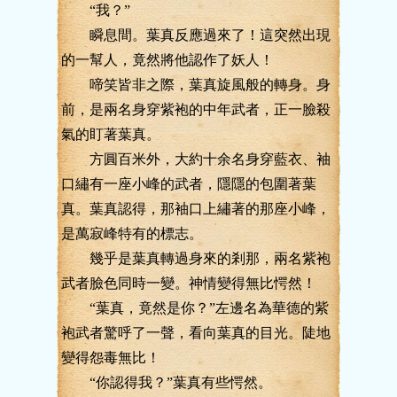
“我？”
瞬息間。葉真反應過來了！這突然出現
的一幫人，竟然將他認作了妖人！
啼笑皆非之際，葉真旋風般的轉身。身
前，是兩名身穿紫袍的中年武者，正一臉殺
氣的盯著葉真。
方圓百米外，大約十余名身穿藍衣、袖
口繡有一座小峰的武者，隱隱的包圍著葉
真。葉真認得，那袖口上繡著的那座小峰，
是萬寂峰特有的標志。
幾乎是葉真轉過身來的剎那，兩名紫袍
武者臉色同時一變。神情變得無比愕然！
“葉真，竟然是你？”左邊名為華德的紫
袍武者驚呼了一聲，看向葉真的目光。陡地
變得怨毒無比！
“你認得我？”葉真有些愕然。