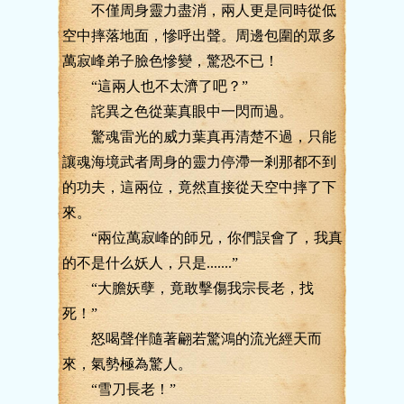
不僅周身靈力盡消，兩人更是同時從低
空中摔落地面，慘呼出聲。周邊包圍的眾多
萬寂峰弟子臉色慘變，驚恐不已！
“這兩人也不太濟了吧？”
詫異之色從葉真眼中一閃而過。
驚魂雷光的威力葉真再清楚不過，只能
讓魂海境武者周身的靈力停滯一剎那都不到
的功夫，這兩位，竟然直接從天空中摔了下
來。
“兩位萬寂峰的師兄，你們誤會了，我真
的不是什么妖人，只是.......”
“大膽妖孽，竟敢擊傷我宗長老，找
死！”
怒喝聲伴隨著翩若驚鴻的流光經天而
來，氣勢極為驚人。
“雪刀長老！”