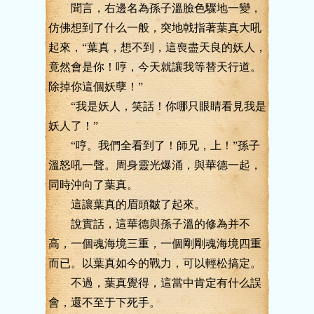
聞言，右邊名為孫子溫臉色驟地一變，
仿佛想到了什么一般，突地戟指著葉真大吼
起來，“葉真，想不到，這喪盡天良的妖人，
竟然會是你！哼，今天就讓我等替天行道。
除掉你這個妖孽！”
“我是妖人，笑話！你哪只眼睛看見我是
妖人了！”
“哼。我們全看到了！師兄，上！”孫子
溫怒吼一聲。周身靈光爆涌，與華德一起，
同時沖向了葉真。
這讓葉真的眉頭皺了起來。
說實話，這華德與孫子溫的修為并不
高，一個魂海境三重，一個剛剛魂海境四重
而已。以葉真如今的戰力，可以輕松搞定。
不過，葉真覺得，這當中肯定有什么誤
會，還不至于下死手。