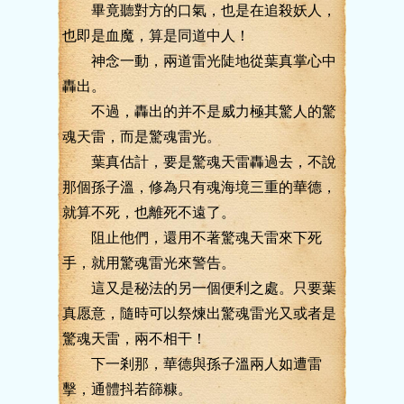
畢竟聽對方的口氣，也是在追殺妖人，
也即是血魔，算是同道中人！
神念一動，兩道雷光陡地從葉真掌心中
轟出。
不過，轟出的并不是威力極其驚人的驚
魂天雷，而是驚魂雷光。
葉真估計，要是驚魂天雷轟過去，不說
那個孫子溫，修為只有魂海境三重的華德，
就算不死，也離死不遠了。
阻止他們，還用不著驚魂天雷來下死
手，就用驚魂雷光來警告。
這又是秘法的另一個便利之處。只要葉
真愿意，隨時可以祭煉出驚魂雷光又或者是
驚魂天雷，兩不相干！
下一剎那，華德與孫子溫兩人如遭雷
擊，通體抖若篩糠。