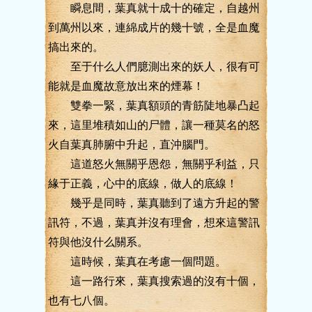
瞬息間，葉真就十成十的確定，自越州
到萬州以來，連綿成片的幾十號，全是血魔
搞出來的。
至于什么人們臆測出來的妖人，很有可
能就是血魔故意放出來的煙幕！
雙拳一緊，葉真額頭的青筋陡地暴凸起
來，這里堆積如山的尸體，讓一種莫名的怒
火自葉真肺腑中升起，直沖腦門。
這道怒火無關乎恩怨，無關乎利益，只
緣于正義，心中的底線，做人的底線！
幾乎是同時，葉真聽到了遠方升起的警
訊符，不過，葉真并沒有理會，想來這警訊
符與他沒什么關系。
這時候，葉真在考慮一個問題。
這一路行來，葉真搜索過的沒有十個，
也有七八個。