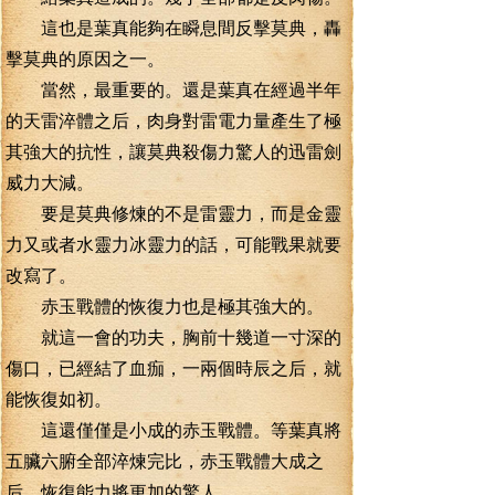
這也是葉真能夠在瞬息間反擊莫典，轟
擊莫典的原因之一。
當然，最重要的。還是葉真在經過半年
的天雷淬體之后，肉身對雷電力量產生了極
其強大的抗性，讓莫典殺傷力驚人的迅雷劍
威力大減。
要是莫典修煉的不是雷靈力，而是金靈
力又或者水靈力冰靈力的話，可能戰果就要
改寫了。
赤玉戰體的恢復力也是極其強大的。
就這一會的功夫，胸前十幾道一寸深的
傷口，已經結了血痂，一兩個時辰之后，就
能恢復如初。
這還僅僅是小成的赤玉戰體。等葉真將
五臟六腑全部淬煉完比，赤玉戰體大成之
后。恢復能力將更加的驚人。