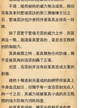
不過，縱然秘術的威力無法成長。相信
等葉真拿到驚魂雷訣的第三層修煉方法之
后，驚魂雷訣也許會陪伴著葉真走很長一段
路。
除了震驚于驚魂天雷的威力之外，與莫
典這一戰，最讓葉真驚喜的，還是赤玉戰體
的防御能力。
莫典偷襲之時，葉真幾無任何防備，幾
乎是被莫典的迅雷劍轟了正著。
但是，迅雷劍并沒有給葉真造成太重的
創傷。
雖然十幾道劍光凝成的劍網劈得葉真上
半身血流如注，但幾乎每一道迅雷劍光在入
肉一寸之后，其威力就被葉真小成的赤玉戰
體的強大防御力消耗殆盡。
給葉真造成的。幾乎全部都是皮肉傷。