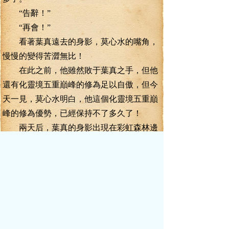
“告辭！”
“再會！”
看著葉真遠去的身影，莫心水的嘴角，
慢慢的變得苦澀無比！
在此之前，他雖然敗于葉真之手，但他
還有化靈境五重巔峰的修為足以自傲，但今
天一見，莫心水明白，他這個化靈境五重巔
峰的修為優勢，已經保持不了多久了！
兩天后，葉真的身影出現在彩虹森林邊
級的血河洞上方。
此時的血河洞上方。腥臭沖天。
當日血河被四位鑄脈境強者聯手毀去之
后，失了血魔的約束，四散奔流。靈氣流
失，漸漸也就變成了凡血，在時間的流逝中
漸漸腥臭不堪，蚊蠅橫生。
早前的血河洞，也變成了一污穢匯聚之