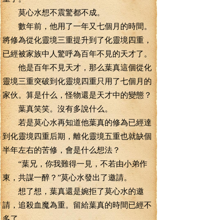
莫心水想不震驚都不成。
數年前，他用了一年又七個月的時間。
將修為從化靈境三重提升到了化靈境四重，
已經被家族中人驚呼為百年不見的天才了。
他是百年不見天才，那么葉真這個從化
靈境三重突破到化靈境四重只用了七個月的
家伙。算是什么，怪物還是天才中的變態？
葉真笑笑。沒有多說什么。
若是莫心水再知道他葉真的修為已經達
到化靈境四重后期，離化靈境五重也就缺個
半年左右的苦修，會是什么想法？
“葉兄，你我難得一見，不若由小弟作
東，共謀一醉？”莫心水發出了邀請。
想了想，葉真還是婉拒了莫心水的邀
請，追殺血魔為重。留給葉真的時間已經不
多了。