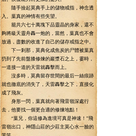
隨手撿起莫典手上的儲物戒指，神念透
入。葉真的神情有些失望。
籠共六七十萬塊下品靈晶的身家，還不
夠將級天靈舟轟一炮的，當然，葉真也不會
放過，盡數的收進了自己的儲存戒指之中。
下一剎那，莫典化成焦炭的尸體被葉真
扔到了先前盤膝修煉的巖漿石之上，霎時，
一道接一道的天雷就轟擊而上。
沒多時，莫典留存世間的最后一絲痕跡
就也徹底的消失了，天雷轟擊之下，直接化
成了飛灰。
身形一閃，葉真就向著飛雷嶺深處行
去，他要找一個更合適的修煉地點！
“葉兄，你這修為進境可真是神速！”飛
雷嶺出口，神隱山莊的少莊主莫心水一臉的
苦笑。