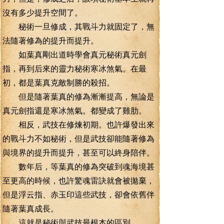
沒有多少提升空間了。
秘術一旦修成，其戰斗力就固定了，無
法隨著修為的提升而提升。
如葉真剛出道時學會真元秘術真元劍
指，再到后來的靈力秘術寒冰煞氣。在最
初，都是葉真克敵制勝的殺招。
但是隨著葉真的修為漸漸提高，無論是
真元劍指還是寒冰煞氣。都變成了雞肋。
相反，武技在修煉初期。也許爆發出來
的戰斗力不如秘術，但是武技卻能隨著修為
與境界的提升而提升，甚至可以終身陪伴。
數年后，等葉真的修為突破到魂海境甚
至更高的時候，也許驚魂雷訣就會被拋棄，
但是浮云指、赤玉印這些武技，卻會依舊伴
隨著葉真成長。
這就是秘術與武技最根本的區別。