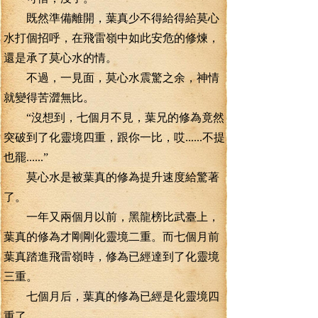
既然準備離開，葉真少不得給得給莫心
水打個招呼，在飛雷嶺中如此安危的修煉，
還是承了莫心水的情。
不過，一見面，莫心水震驚之余，神情
就變得苦澀無比。
“沒想到，七個月不見，葉兄的修為竟然
突破到了化靈境四重，跟你一比，哎......不提
也罷......”
莫心水是被葉真的修為提升速度給驚著
了。
一年又兩個月以前，黑龍榜比武臺上，
葉真的修為才剛剛化靈境二重。而七個月前
葉真踏進飛雷嶺時，修為已經達到了化靈境
三重。
七個月后，葉真的修為已經是化靈境四
重了。