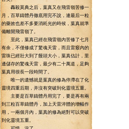
轟殺莫典之后，葉真又在飛雷嶺苦修一
月，百草鑄體丹徹底用完不說，連最后一粒
的藥效也差不多要消耗光的時候，葉真就準
備離開飛雷嶺了。
至此，葉真已經在飛雷嶺內苦修了七月
有余，不僅修成了驚魂天雷，而且雷竅內的
雷珠已經壯大到了饅頭大小，葉真估計，里
邊儲存的驚魂天雷，最少有二十萬道，足夠
葉真用很長一段時間了。
唯一的遺憾就是葉真的修為停滯在了化
靈境四重后期，并沒有突破到化靈境五重。
主要是百草鑄體丹用完了，要是再有兩
到三粒百草鑄體丹，加上天雷淬體的增幅作
用，一兩個月內，葉真的修為絕對可以突破
到化靈境五重。
可惜，沒了。