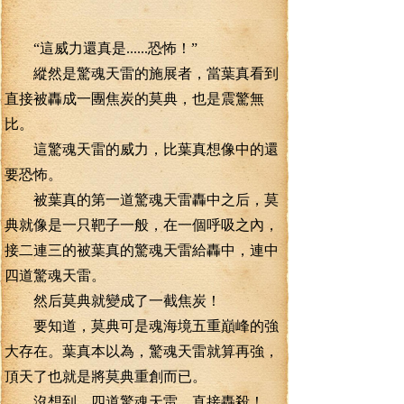
“這威力還真是......恐怖！”
縱然是驚魂天雷的施展者，當葉真看到
直接被轟成一團焦炭的莫典，也是震驚無
比。
這驚魂天雷的威力，比葉真想像中的還
要恐怖。
被葉真的第一道驚魂天雷轟中之后，莫
典就像是一只靶子一般，在一個呼吸之內，
接二連三的被葉真的驚魂天雷給轟中，連中
四道驚魂天雷。
然后莫典就變成了一截焦炭！
要知道，莫典可是魂海境五重巔峰的強
大存在。葉真本以為，驚魂天雷就算再強，
頂天了也就是將莫典重創而已。
沒想到，四道驚魂天雷，直接轟殺！