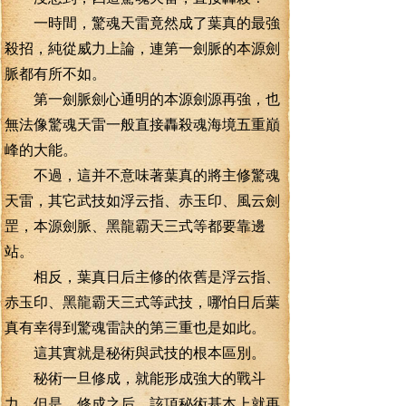
一時間，驚魂天雷竟然成了葉真的最強
殺招，純從威力上論，連第一劍脈的本源劍
脈都有所不如。
第一劍脈劍心通明的本源劍源再強，也
無法像驚魂天雷一般直接轟殺魂海境五重巔
峰的大能。
不過，這并不意味著葉真的將主修驚魂
天雷，其它武技如浮云指、赤玉印、風云劍
罡，本源劍脈、黑龍霸天三式等都要靠邊
站。
相反，葉真日后主修的依舊是浮云指、
赤玉印、黑龍霸天三式等武技，哪怕日后葉
真有幸得到驚魂雷訣的第三重也是如此。
這其實就是秘術與武技的根本區別。
秘術一旦修成，就能形成強大的戰斗
力，但是，修成之后，該項秘術基本上就再