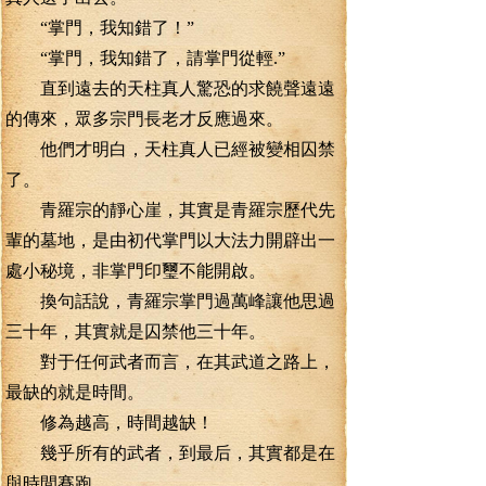
“掌門，我知錯了！”
“掌門，我知錯了，請掌門從輕.”
直到遠去的天柱真人驚恐的求饒聲遠遠
的傳來，眾多宗門長老才反應過來。
他們才明白，天柱真人已經被變相囚禁
了。
青羅宗的靜心崖，其實是青羅宗歷代先
輩的墓地，是由初代掌門以大法力開辟出一
處小秘境，非掌門印璽不能開啟。
換句話說，青羅宗掌門過萬峰讓他思過
三十年，其實就是囚禁他三十年。
對于任何武者而言，在其武道之路上，
最缺的就是時間。
修為越高，時間越缺！
幾乎所有的武者，到最后，其實都是在
與時間賽跑。