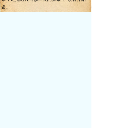
道。
“原來如此，那兩瓶就兩瓶吧！”
“那現在可以說出情報了？”過萬峰問
道。
“過掌門，我還以一個小小的條件，還請
過掌門能夠答應！”
“嗯？講！”
過萬峰輕嘆了一口氣，沒辦法，誰叫他
們需要葉真的情報呢？
“我希望過掌門能夠將我妻子綠蘿以及她
師尊在青羅宗內所享受的待遇提升一級。”葉
真臉不紅心跳，直接開出了條件。
“這個可以。綠蘿從今日后可以享受宗門
長老的待遇，碧心真人從今日起可以享受護
法長老的待遇！”
反正是肥水不流外人田，過萬峰直接就