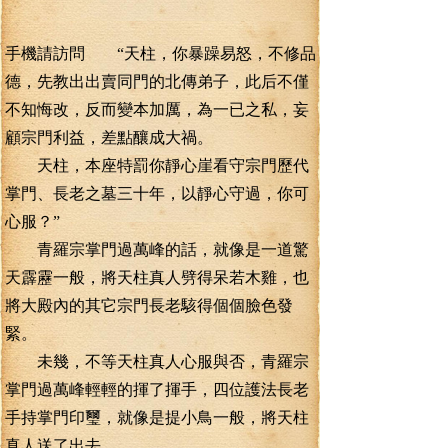
手機請訪問 “天柱，你暴躁易怒，不修品
德，先教出出賣同門的北傳弟子，此后不僅
不知悔改，反而變本加厲，為一已之私，妄
顧宗門利益，差點釀成大禍。
天柱，本座特罰你靜心崖看守宗門歷代
掌門、長老之墓三十年，以靜心守過，你可
心服？”
青羅宗掌門過萬峰的話，就像是一道驚
天霹靂一般，將天柱真人劈得呆若木雞，也
將大殿內的其它宗門長老駭得個個臉色發
緊。
未幾，不等天柱真人心服與否，青羅宗
掌門過萬峰輕輕的揮了揮手，四位護法長老
手持掌門印璽，就像是提小鳥一般，將天柱
真人送了出去。