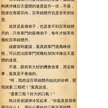
夠將淬煉后天靈體的速度提升一倍，不過，
既便在青羅宗內，百草鑄體丹也是非常的珍
貴。
就算是真傳弟子，也是拿不到百草鑄體
丹的，只有掌門的親傳弟子，每年才能享有
幾粒百草鑄體丹。
綠蘿當時建議，葉真跟掌門過萬峰很
熟，可以想法跟掌門買幾粒加快淬煉后天靈
體的速度。
不過，眼前有大好的機會放著，買這種
事，葉真是不會做的。
“呵，既然這百草鑄體丹如此的珍稀，那
我就要.三瓶吧！”葉真說道。
“還要三瓶？好大的口氣！”
執法長老謝律冷笑起來，“你葉真算我青
羅宗什么人，憑什么要給你三瓶百草鑄體