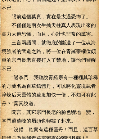
不已。
眼前這個葉真，實在是太過恐怖了。
不僅僅是兩次生擒天柱真人表現出來的
實力太過恐怖，而且，心計也非常的厲害。
三言兩語間，就徹底的斷送了一位魂海
境強者的武道之路，將一位在青羅宗權位頗
重的宗門長老直接打入了禁地，讓他們警醒
不已。
“過掌門，我聽說青羅宗有一種極其珍稀
的丹藥名為百草鑄體丹，可以將化靈境武者
淬煉后天靈體的速度加快一倍，不知可有此
丹？”葉真說道。
聞言，其它宗門長老的臉色驟地一變，
掌門過萬峰的眉頭也輕皺了起來。
“沒錯，確實有這種靈丹！而且，這百草
鑄體丹乃是我青羅宗獨有的獨門丹藥！”