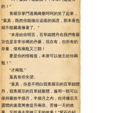
的！”
青羅宗掌門過萬峰樂呵呵的笑了起來，
“葉真，既然你能做出這樣的保證，那本座也
就不能藏著掖著了。”
“本座給你明言，百草鑄體丹在我們青羅
宗也是非常珍稀的丹藥，現在有，但所有的
存量，僅有兩瓶又三顆！
要是你的情報值，本座可以做主給你兩
瓶！”
“才兩瓶.”
葉真有些失望。
“葉真，你是不明白我青羅宗的百草鑄體
丹，我青羅宗的百草鑄脈體，服用一顆可以
保持藥效半個月，半個月之內，你淬煉后天
靈體的速度將會提升兩倍。苦修一天的效
果，足抵過去苦修三天的效果！”紫石介紹