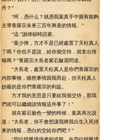
丹？”
“呵，憑什么？就憑我葉真手中握有能夠
主導青羅宗未來三百年興衰的情報。”
“這.”謝律頓時語塞。
“葉少俠，方才不是已經處置了天柱真人
了嗎？你也不是說，給你個交待，就拿出情
報嗎？”青羅宗大長老紫石皺眉問道。
“大長老，處置天柱真人是你們青羅宗的
內部事物，雖然事情因我而起，但天柱真人
妨礙的是你們青羅宗的利益。
方才我的意思是只要給我個交待，那我
們就可以繼續談情報這件事了！”
就在紫石臉色一變的時候，葉真再次說
道：“大長老，你不會想讓我將我出生入死得
來的情報，憑白的交給你們吧？”
“四位鑄脈境強者的追殺，在四位鑄脈境