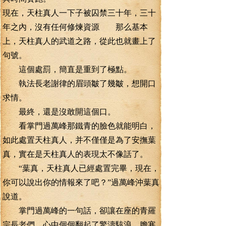
現在，天柱真人一下子被囚禁三十年，三十
年之內，沒有任何修煉資源 那么基本
上，天柱真人的武道之路，從此也就畫上了
句號。
這個處罰，簡直是重到了極點。
執法長老謝律的眉頭皺了幾皺，想開口
求情。
最終，還是沒敢開這個口。
看掌門過萬峰那鐵青的臉色就能明白，
如此處置天柱真人，并不僅僅是為了安撫葉
真，實在是天柱真人的表現太不像話了。
“葉真，天柱真人已經處置完畢，現在，
你可以說出你的情報來了吧？”過萬峰沖葉真
說道。
掌門過萬峰的一句話，卻讓在座的青羅
宗長老們，心中個個翻起了驚濤駭浪，膽寒