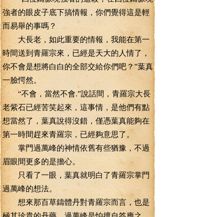
強者的眼皮子底下搞情報，你們覺得這是輕
而易舉的事嗎？
大長老，如此重要的情報，我能在第一
時間送到青羅宗來，已經是天大的人情了，
你不會是想將白白的全部交給你們吧？”葉真
一臉愕然。
“不會，當然不會.”說話間，青羅宗大長
老紫石已經苦笑起來，這事情，是他們有點
想當然了，葉真說得沒錯，僅憑葉真能夠在
第一時間趕來青羅宗，已經夠意思了。
掌門過萬峰的神情依舊有些猶豫，不過
眉眼間更多的是擔心。
只看了一眼，葉真就明白了青羅宗掌門
過萬峰的想法。
想來那百草鑄體丹對青羅宗而言，也是
極其珍貴的丹藥，過萬峰是怕擅自答應之