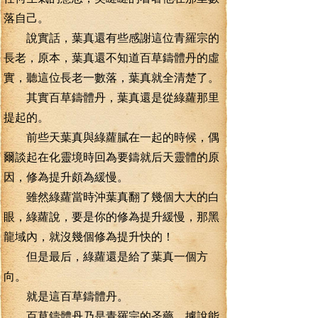
落自己。
說實話，葉真還有些感謝這位青羅宗的
長老，原本，葉真還不知道百草鑄體丹的虛
實，聽這位長老一數落，葉真就全清楚了。
其實百草鑄體丹，葉真還是從綠蘿那里
提起的。
前些天葉真與綠蘿膩在一起的時候，偶
爾談起在化靈境時回為要鑄就后天靈體的原
因，修為提升頗為緩慢。
雖然綠蘿當時沖葉真翻了幾個大大的白
眼，綠蘿說，要是你的修為提升緩慢，那黑
龍域內，就沒幾個修為提升快的！
但是最后，綠蘿還是給了葉真一個方
向。
就是這百草鑄體丹。
百草鑄體丹乃是青羅宗的圣藥，據說能