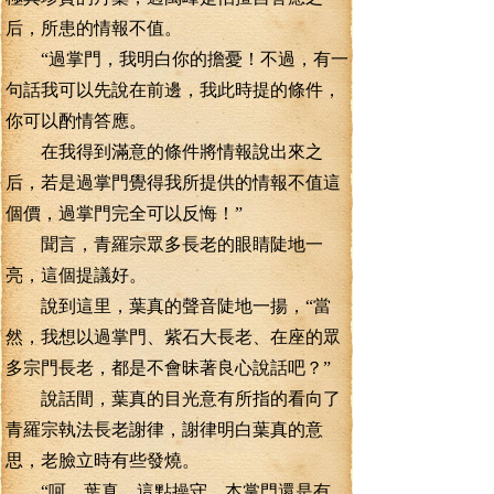
后，所患的情報不值。
“過掌門，我明白你的擔憂！不過，有一
句話我可以先說在前邊，我此時提的條件，
你可以酌情答應。
在我得到滿意的條件將情報說出來之
后，若是過掌門覺得我所提供的情報不值這
個價，過掌門完全可以反悔！”
聞言，青羅宗眾多長老的眼睛陡地一
亮，這個提議好。
說到這里，葉真的聲音陡地一揚，“當
然，我想以過掌門、紫石大長老、在座的眾
多宗門長老，都是不會昧著良心說話吧？”
說話間，葉真的目光意有所指的看向了
青羅宗執法長老謝律，謝律明白葉真的意
思，老臉立時有些發燒。
“呵，葉真，這點操守，本掌門還是有