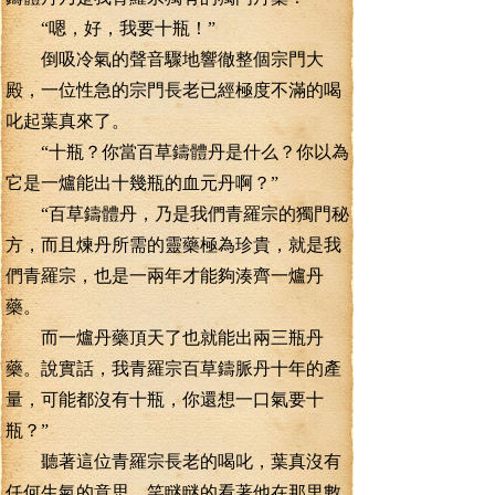
“嗯，好，我要十瓶！”
倒吸冷氣的聲音驟地響徹整個宗門大
殿，一位性急的宗門長老已經極度不滿的喝
叱起葉真來了。
“十瓶？你當百草鑄體丹是什么？你以為
它是一爐能出十幾瓶的血元丹啊？”
“百草鑄體丹，乃是我們青羅宗的獨門秘
方，而且煉丹所需的靈藥極為珍貴，就是我
們青羅宗，也是一兩年才能夠湊齊一爐丹
藥。
而一爐丹藥頂天了也就能出兩三瓶丹
藥。說實話，我青羅宗百草鑄脈丹十年的產
量，可能都沒有十瓶，你還想一口氣要十
瓶？”
聽著這位青羅宗長老的喝叱，葉真沒有
任何生氣的意思，笑瞇瞇的看著他在那里數