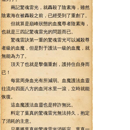
兩記驚魂雷光，就轟殺了陰素海，雖然
陰素海在被轟殺之前，已經受到了重創了。
但就算是巔峰狀態的血魔尊者陰素海，
也就是三四記驚魂雷光的問題而已。
驚魂雷訣第一重的驚魂雷光可以滅殺尊
者級的血魔，但是對于護法一級的血魔，就
無能為力了。
頂天了也就是擊傷重創，護持住自身而
已！
每當周身血光有所減弱。血魔護法血靈
往流向四面八方的血河水里一滾，立時就能
恢復。
這血魔護法血靈也是猝詐無比。
料定了葉真的驚魂雷光無法持久，抱定
了消耗的主意。
只要將葉真的驚魂雷光消耗完。葉真一