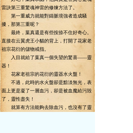
雷訣第三重驚魂神雷的修煉方法了。
第一重威力就能對鑄脈境強者造成騷
擾，那第三重呢？
最終，葉真還是有些按捺不住好奇心。
直接在云翼虎王小貓的背上，打開了花家老
祖宗花衍的儲物戒指。
入目就給了葉真一個失望的驚喜——靈
器！
花家老祖宗的花衍的靈器水火盤！
不過，此時的水火盤卻是黯淡無光，表
面上更是凝了一層血污，卻是被血魔給污毀
了，靈性盡失！
就算有方法能夠去除血污，也沒有了靈
性，死物一個！
不過，花衍的儲物戒指中堆積如山的中
品靈晶，還是給了葉真一個大大的驚喜。