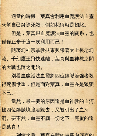
適當的時機，葉真會利用血魔護法血靈
來幫自己鏟除死敵，例如花衍就是如此。
但是，葉真跟血魔護法血靈的關系，也
僅僅止步于這一次利用而已！
隨著幻神宗掌教扶東興帶著太上長老幻
滄、千幻鷹王飛快逃離，葉真與血神教之間
的大戰也隨之開始。
別看血魔護法血靈將四位鑄脈境強者殺
得死傷慘重，但是面對葉真，血靈亦是狼狽
不已。
當然，最主要的原因還是血神教的血河
被四位鑄脈境強者毀去，又被引出了血河
洞。要不然，血靈不顧一切之下，完蛋的還
是葉真！
一刻鐘之后，葉真在體內雷竅內儲存的