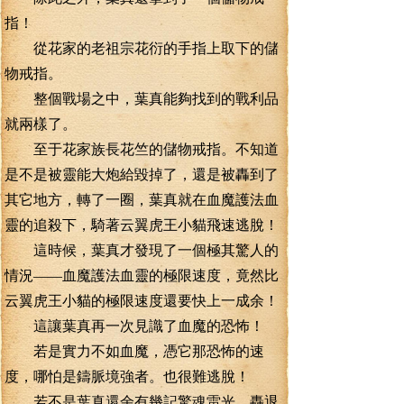
指！
從花家的老祖宗花衍的手指上取下的儲
物戒指。
整個戰場之中，葉真能夠找到的戰利品
就兩樣了。
至于花家族長花竺的儲物戒指。不知道
是不是被靈能大炮給毀掉了，還是被轟到了
其它地方，轉了一圈，葉真就在血魔護法血
靈的追殺下，騎著云翼虎王小貓飛速逃脫！
這時候，葉真才發現了一個極其驚人的
情況——血魔護法血靈的極限速度，竟然比
云翼虎王小貓的極限速度還要快上一成余！
這讓葉真再一次見識了血魔的恐怖！
若是實力不如血魔，憑它那恐怖的速
度，哪怕是鑄脈境強者。也很難逃脫！
若不是葉真還余有幾記驚魂雷光，轟退