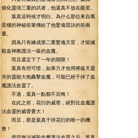
個化靈境三重的武者，他還真不放在眼里。
葉真這時候才明白。為什么那位來自萬
星樓的神秘前輩傳給了他驚魂雷訣的前兩
重。
因為只有練成第二重驚魂天雷，才能滅
殺血神教護法一級的血魔。
而且還定下了一年的期限！
葉真有些可惜，如果方才他用將級天靈
舟的靈能大炮轟擊血魔，可能已經干掉了血
魔護法血靈了。
不過，葉真一點都不后悔！
在此之前，花衍的威脅，絕對比血魔護
法血靈的威脅要大！
而且，那是葉真干掉花衍的唯一的機
會！
發現無法滅殺血魔護法血靈之后。葉真