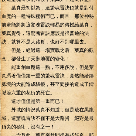
葉真最初以為，這驚魂雷訣也就是對付
血魔的一種特殊秘術而已，而且，那位神秘
前輩能將將這驚魂雷訣輕易的傳授給葉真，
葉真覺得，這驚魂雷訣應該是很普通的法
訣，就算不是大路貨，也好不到哪里去。
但是，經過這一場實戰之后，葉真的觀
念，卻發生了天翻地覆的變化！
能重創血魔這一點，不用多說，但是葉
真憑著僅僅第一重的驚魂雷訣，竟然能給鑄
脈境的大能造成騷擾，甚至間接的造成了鑄
脈境六重的花衍的死亡。
這才僅僅是第一重而已！
外域的情況葉真不知道，但是放在黑龍
域，這驚魂雷訣不僅不是大路貨，絕對是最
頂尖的秘術，沒有之一！
一念及此，葉真突然間很有些好奇，那