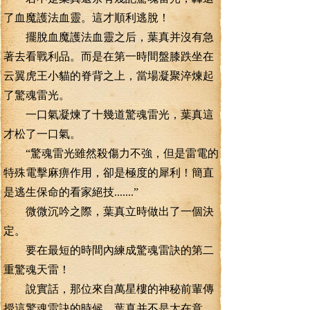
了血魔護法血靈。這才順利逃脫！
擺脫血魔護法血靈之后，葉真并沒有急
著去看戰利品。而是在第一時間盤膝跌坐在
云翼虎王小貓的脊背之上，當場凝聚淬煉起
了驚魂雷光。
一口氣凝煉了十幾道驚魂雷光，葉真這
才松了一口氣。
“驚魂雷光雖然殺傷力不強，但是雷電的
特殊電擊麻痹作用，卻是極度的犀利！簡直
是逃生保命的看家絕技.......”
微微沉吟之際，葉真立時做出了一個決
定。
要在最短的時間內練成驚魂雷訣的第二
重驚魂天雷！
說實話，那位來自萬星樓的神秘前輩傳
授這驚魂雷訣的時候，葉真并不是太在意。