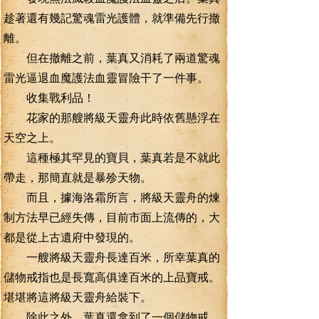
趁著還有幾記驚魂雷光護體，就準備先行撤
離。
但在撤離之前，葉真又消耗了兩道驚魂
雷光逼退血魔護法血靈冒險干了一件事。
收集戰利品！
花家的那艘將級天靈舟此時依舊懸浮在
天空之上。
這種極其罕見的寶貝，葉真若是不就此
帶走，那簡直就是暴殄天物。
而且，據海洛霜所言，將級天靈舟的煉
制方法早已經失傳，目前市面上流傳的，大
都是從上古遺府中發現的。
一艘將級天靈舟長達百米，所幸葉真的
儲物戒指也是長寬高俱達百米的上品寶戒。
堪堪將這將級天靈舟給裝下。
除此之外，葉真還拿到了一個儲物戒