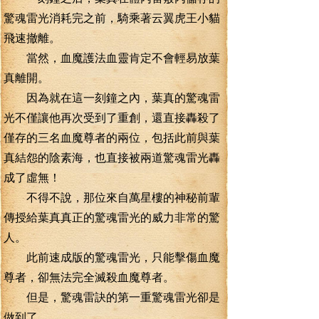
驚魂雷光消耗完之前，騎乘著云翼虎王小貓
飛速撤離。
當然，血魔護法血靈肯定不會輕易放葉
真離開。
因為就在這一刻鐘之內，葉真的驚魂雷
光不僅讓他再次受到了重創，還直接轟殺了
僅存的三名血魔尊者的兩位，包括此前與葉
真結怨的陰素海，也直接被兩道驚魂雷光轟
成了虛無！
不得不說，那位來自萬星樓的神秘前輩
傳授給葉真真正的驚魂雷光的威力非常的驚
人。
此前速成版的驚魂雷光，只能擊傷血魔
尊者，卻無法完全滅殺血魔尊者。
但是，驚魂雷訣的第一重驚魂雷光卻是
做到了。