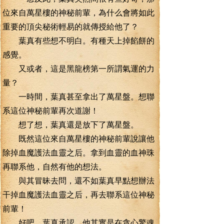
位來自萬星樓的神秘前輩，為什么會將如此
重要的頂尖秘術輕易的就傳授給他了？
葉真有些想不明白。有種天上掉餡餅的
感覺。
又或者，這是黑龍榜第一所謂氣運的力
量？
一時間，葉真甚至拿出了萬星盤。想聯
系這位神秘前輩再次道謝！
想了想，葉真還是放下了萬星盤。
既然這位來自萬星樓的神秘前輩說讓他
除掉血魔護法血靈之后。拿到血靈的血神珠
再聯系他，自然有他的想法。
與其冒昧去問，還不如葉真早點想辦法
干掉血魔護法血靈之后，再去聯系這位神秘
前輩！
好吧，葉真承認，他其實是在貪心驚魂