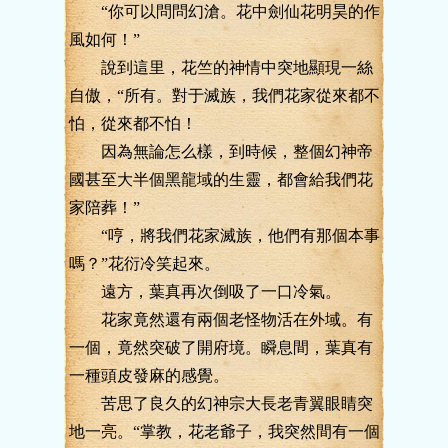
“你可以問問幻滄。花中劍仙花明昊的作
風如何！”
說到這里，花竺的神情中突地顯現一絲
自傲，“所有。對于滅族，我們花家從來都不
怕，從來都不怕！
因為無論怎么樣，到時候，整個幻神帝
國甚至大半個黑龍域的生靈，都會給我們花
家陪葬！”
“哼，將我們花家滅族，他們有那個本事
嗎？”花衍冷笑起來。
遠方，葉真再次倒吸了一口冷氣。
花家竟然還有兩個老怪物活在外域。有
一個，竟然突破了開府境。瞬息間，葉真有
一種頭皮發麻的感覺。
苦思了良久的幻神宗大長老青翼眼睛突
地一亮。“掌教，花老爺子，我突然間有一個