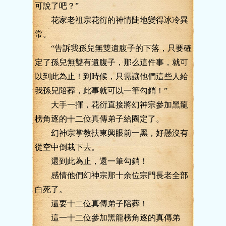
可說了吧？”
花家老祖宗花衍的神情陡地變得冰冷異
常。
“告訴我孫兒無雙遺腹子的下落，只要確
定了孫兒無雙有遺腹子，那么這件事，就可
以到此為止！到時候，只需讓他們這些人給
我孫兒陪葬，此事就可以一筆勾銷！”
大手一揮，花衍直接將幻神宗參加黑龍
榜角逐的十二位真傳弟子給圈定了。
幻神宗掌教扶東興眼前一黑，好懸沒有
從空中倒栽下去。
還到此為止，還一筆勾銷！
感情他們幻神宗那十余位宗門長老全部
白死了。
還要十二位真傳弟子陪葬！
這一十二位參加黑龍榜角逐的真傳弟