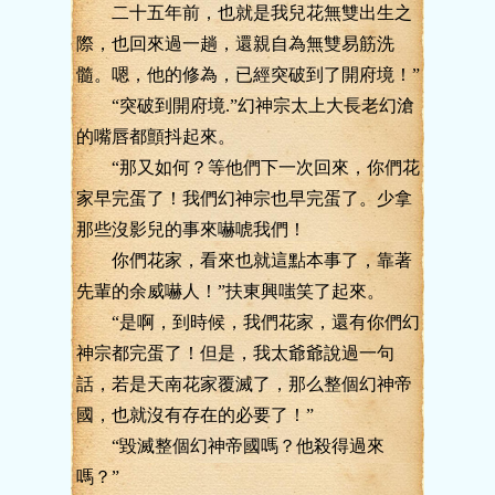
二十五年前，也就是我兒花無雙出生之
際，也回來過一趟，還親自為無雙易筋洗
髓。嗯，他的修為，已經突破到了開府境！”
“突破到開府境.”幻神宗太上大長老幻滄
的嘴唇都顫抖起來。
“那又如何？等他們下一次回來，你們花
家早完蛋了！我們幻神宗也早完蛋了。少拿
那些沒影兒的事來嚇唬我們！
你們花家，看來也就這點本事了，靠著
先輩的余威嚇人！”扶東興嗤笑了起來。
“是啊，到時候，我們花家，還有你們幻
神宗都完蛋了！但是，我太爺爺說過一句
話，若是天南花家覆滅了，那么整個幻神帝
國，也就沒有存在的必要了！”
“毀滅整個幻神帝國嗎？他殺得過來
嗎？”