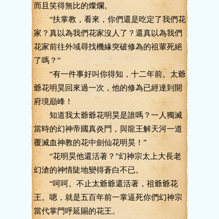
而且笑得無比的燦爛。
“扶掌教，看來，你們還是吃定了我們花
家？真以為我們花家沒人了？還真以為我們
花家前往外域尋找機緣突破修為的祖輩死絕
了嗎？”
“有一件事好叫你得知，十二年前。太爺
爺花明昊回來過一次，他的修為已經達到開
府境巔峰！
知道我太爺爺花明昊是誰嗎？一人獨滅
當時的幻神帝國真炎門，與龍王解天河一道
覆滅血神教的花中劍仙花明昊！”
“花明昊他還活著？”幻神宗太上大長老
幻滄的神情陡地變得蒼白不已。
“呵呵。不止太爺爺還活著，祖爺爺花
王。嗯，就是五百年前一掌逼死你們幻神宗
當代掌門呼延賜的花王。