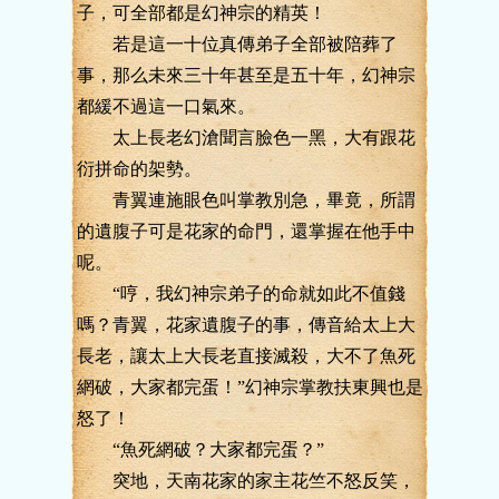
子，可全部都是幻神宗的精英！
若是這一十位真傳弟子全部被陪葬了
事，那么未來三十年甚至是五十年，幻神宗
都緩不過這一口氣來。
太上長老幻滄聞言臉色一黑，大有跟花
衍拼命的架勢。
青翼連施眼色叫掌教別急，畢竟，所謂
的遺腹子可是花家的命門，還掌握在他手中
呢。
“哼，我幻神宗弟子的命就如此不值錢
嗎？青翼，花家遺腹子的事，傳音給太上大
長老，讓太上大長老直接滅殺，大不了魚死
網破，大家都完蛋！”幻神宗掌教扶東興也是
怒了！
“魚死網破？大家都完蛋？”
突地，天南花家的家主花竺不怒反笑，