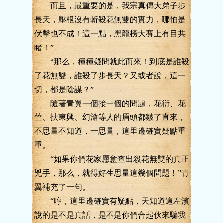
而且，最重要的是，我宗真傳大弟子步
長天，壓根沒有斬殺花無雙的實力，哪怕是
伏擊也不成！這一點，黑龍榜大賽上有目共
睹！”
“那么，種種疑問就此而來！到底是誰殺
了花無雙，誰殺了步長天？又或者說，這一
切，都是陰謀？”
隨著青翼一個接一個的問題，花衍、花
竺、扶東興、幻滄等人的眉頭都皺了直來，
不思量不知道，一思量，這里邊確實疑點重
重。
“如果你們花家愿意查出殺花無雙的真正
兇手，那么，就得好生思量這幾個問題！”青
翼補充了一句。
“哼，這里邊確實有疑點，天知道這左濱
說的是不是真話，是不是你們合起伙來騙我