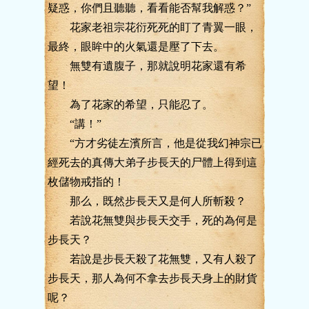
疑惑，你們且聽聽，看看能否幫我解惑？”
花家老祖宗花衍死死的盯了青翼一眼，
最終，眼眸中的火氣還是壓了下去。
無雙有遺腹子，那就說明花家還有希
望！
為了花家的希望，只能忍了。
“講！”
“方才劣徒左濱所言，他是從我幻神宗已
經死去的真傳大弟子步長天的尸體上得到這
枚儲物戒指的！
那么，既然步長天又是何人所斬殺？
若說花無雙與步長天交手，死的為何是
步長天？
若說是步長天殺了花無雙，又有人殺了
步長天，那人為何不拿去步長天身上的財貨
呢？