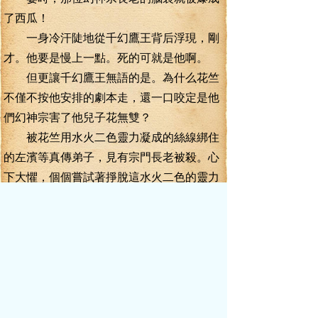
了西瓜！
一身冷汗陡地從千幻鷹王背后浮現，剛
才。他要是慢上一點。死的可就是他啊。
但更讓千幻鷹王無語的是。為什么花竺
不僅不按他安排的劇本走，還一口咬定是他
們幻神宗害了他兒子花無雙？
被花竺用水火二色靈力凝成的絲線綁住
的左濱等真傳弟子，見有宗門長老被殺。心
下大懼，個個嘗試著掙脫這水火二色的靈力
絲線。
突然間，花竺冰冷的聲音響了起來。
“哼，這是我天南花家特有的水火雷光，
你們要是想嘗試一下威力，可以掙扎著試
試，魂海境五重之下，誰碰誰成渣！”
說話間，又是一道水火靈花從花竺手中
飛出，高速的轟向了另一名幻神宗長老。