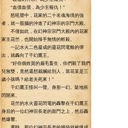
“血債血償，為少主報仇！”
怒吼聲中，花家的二十名魂海境的強
者，就一股腦的沖進了幻神宗的宗門大殿。
不僅如此，在幻神宗宗門大殿內的花家
家主花竺，也開始辣手無情的斬殺。
一記水火二色凝成的靈花閃電般的彈
出，就轟向了千幻鷹王。
“好你個姓賀的扁毛畜生，你們殺了我們
兒無雙，竟然還想栽贓給別人，當花某是三
歲小孩嗎？給老夫死來！”
千幻鷹王怪叫一聲。身形一幻。陡地疾
閃開來。
花竺的水火靈花閃電的轟擊在千幻鷹王
身后的一位幻神宗長老的面門之上，然后轟
然爆響。
霎時，那位幻神宗長老的腦袋就被爆成