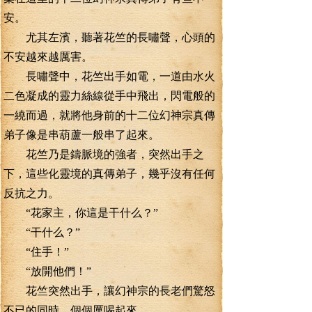
安。
尤其左濱，聽著花竺的長嘯聲，心頭的
不安越來越厲害。
長嘯聲中，花竺出手如電，一道由水火
二色凝成的靈力絲線從手中飛出，閃電般的
一繞而過，就將他身前的十二位幻神宗真傳
弟子像是串葫蘆一般串了起來。
花竺乃是鑄脈境的強者，突然出手之
下，這些化靈境的真傳弟子，幾乎沒有任何
反抗之力。
“花家主，你這是干什么？”
“干什么？”
“住手！”
“放開他們！”
花竺突然出手，讓幻神宗的長老們驚怒
不已的同時，個個厲喝起來。