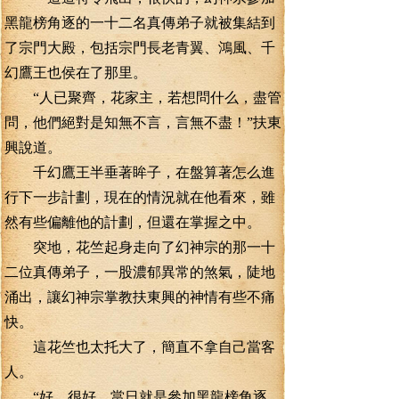
黑龍榜角逐的一十二名真傳弟子就被集結到
了宗門大殿，包括宗門長老青翼、鴻風、千
幻鷹王也侯在了那里。
“人已聚齊，花家主，若想問什么，盡管
問，他們絕對是知無不言，言無不盡！”扶東
興說道。
千幻鷹王半垂著眸子，在盤算著怎么進
行下一步計劃，現在的情況就在他看來，雖
然有些偏離他的計劃，但還在掌握之中。
突地，花竺起身走向了幻神宗的那一十
二位真傳弟子，一股濃郁異常的煞氣，陡地
涌出，讓幻神宗掌教扶東興的神情有些不痛
快。
這花竺也太托大了，簡直不拿自己當客
人。
“好，很好，當日就是參加黑龍榜角逐