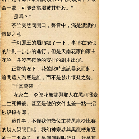
命一擊，可能會當場被其斬殺。”
“是嗎？”
茶竺突然間開口，聲音中，滿是濃濃的
懷疑之意。
千幻鷹王的眉頭皺了一下，事情在按他
的計劃一步步的進行，但是天南花家的家主
花竺，并沒有按他的安排的劇本出演。
正常情況下，花竺此時應該暴怒而起，
追問這人到底是誰，而不是發出懷疑之聲。
“千真萬確！”
“花家主。令郎花無雙與那人在黑龍擂臺
上生死搏殺。甚至是他的女伴也差一點一招
秒殺掉令郎，
這件事，不僅我們幾位主持黑龍榜比賽
的幾人親眼目睹，我幻神宗參與黑龍榜角逐
的十二名弟子。也是個個親眼所見。就是其