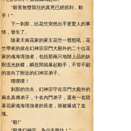
“殺害無雙我兒的真兇已經抓到，動
手！”
下一剎那，比花竺突然出手更驚人的事
情，發生了。
隨著天南花家的家主花竺一聲怒吼，花
竺帶來的侯在幻神宗宗門大殿外的二十位花
家的魂海境強者，包括那兩只地階上品的妖
獸流光妖蝶，瞬息間就暴起動手，不管不顧
的攻向了附近的幻神宗弟子。
噗噗噗！
剎那的功夫，幻神宗守在宗門大殿外的
兩名真傳弟子，十名內門弟子，還有一名陪
著花家魂海境強者的長老，就被爆成了血
塊。
“殺!”
“殺進幻神宗。為少主報仇！”