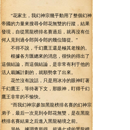
“花家主，我幻神宗幾乎動用了整個幻神
帝國的力量來搜尋令郎花無雙的行蹤，結果
發現，自從黑龍榜排名賽過后，就再沒有任
何人見到過令郎與令郎的幾位隨從。”
不得不說，千幻鷹王還是極其老辣的。
根據各方匯總來的消息，很快的得出了
這個結論，而這個結論，是非常有利于他的
活人栽贓計劃的，就順勢拿了出來。
花竺沒有說話，只是用冰冷的眼神盯著
千幻鷹王，等待著下文，那眼神，盯得千幻
鷹王非常的不愉快。
“而我幻神宗參加黑龍榜排名賽的幻神宗
弟子，最后一次見到令郎花無雙，是在黑龍
榜排名賽結束之后進入黑龍秘境之前。
另外，據調查所得，超過七成的黑龍榜