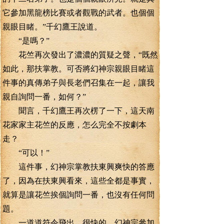
它參加黑龍榜比賽或者觀戰的武者。也個個
親眼目睹。”千幻鷹王說道。
“是嗎？”
花竺再次發出了濃濃的質疑之聲，“既然
如此，那扶掌教。可否將幻神宗親眼目睹這
件事的真傳弟子與長老們召集在一起，讓我
親自詢問一番，如何？”
聞言，千幻鷹王再次楞了一下，這天南
花家家主花竺的反應，怎么完全不按劇本
走？
“可以！”
這件事，幻神宗掌教扶東興爽快的答應
了，因為在扶東興看來，這些全都是事實，
就算是讓花竺挨個詢問一番，也沒有任何問
題。
一道道符令飛出，很快的，幻神宗參加