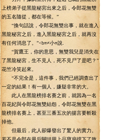
上榜弟子從黑龍秘宮出來之后，令郎花無雙
的五名隨從，都在等候。”
“換句話說，令郎花無雙出事，就在進入
黑龍秘宮之后，進入黑龍秘宮之后，就再沒
有任何消息了。”<b≡≠小≡說.
“賀鷹王，你的意思，無雙我兒是消失在
了黑龍秘宮，生不見人，死不見尸了是吧？”
花竺冷笑起來。
“不完全是，這件事，我們已經調查出了
一定的結果！有一個人，嫌疑非常的大。
此人在黑龍榜排名賽之前，就因為一名
百花妃與令郎花無雙結怨，令郎花無雙在黑
龍榜排名賽上，甚至三番五次的揚言要斬殺
掉他。
但最后，此人卻爆發出了驚人的實力。
若不是令郎在最后關頭用上品寶扇擋下了致