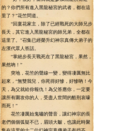
的？你們所有進入黑龍秘宮的武者，都在這
里了？”花竺問道。
“回稟花家主，除了已經戰死的大師兄步
長天，其它進入黑龍秘宮的師兄弟，全都在
這里了。”召集已經榮升幻神宗真傳大弟子的
左濱代眾人答話。
“掌絕步長天戰死在了黑龍秘宮，果然，
果然吶！”
突地，花竺的聲線一變，變得凄厲無比
起來，“無雙我兒，你死得好慘，好慘吶！今
天，為父就給你報仇！為父答應你，一定要
讓所有圍攻你的人，受盡人世間的酷刑哀嚎
而死！”
花竺凄厲始鬼嘯的聲音，讓幻神宗的長
老們個個弧疑不已，眉頭大皺，也讓此時聚
集在這里的十二位幻神宗真傳弟子有些不